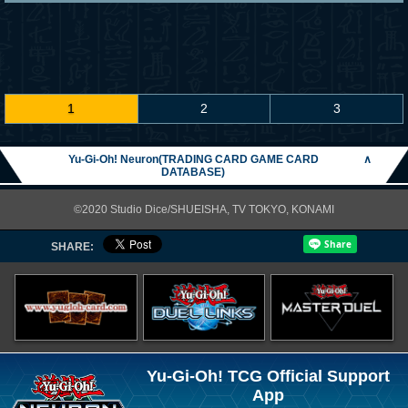
1
2
3
Yu-Gi-Oh! Neuron(TRADING CARD GAME CARD
∧
DATABASE)
©2020 Studio Dice/SHUEISHA, TV TOKYO, KONAMI
SHARE:
Yu-Gi-Oh! TCG Official Support
App