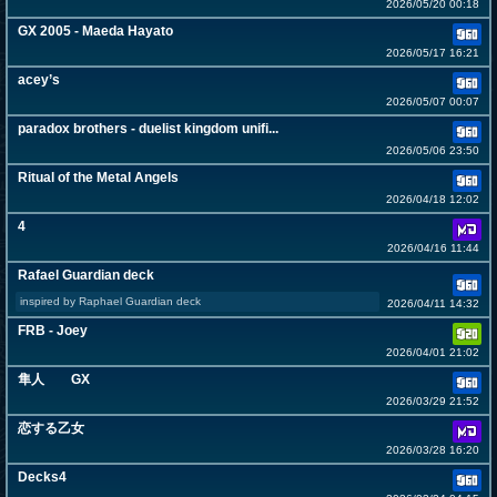
2026/05/20 00:18
GX 2005 - Maeda Hayato
2026/05/17 16:21
acey’s
2026/05/07 00:07
paradox brothers - duelist kingdom unifi...
2026/05/06 23:50
Ritual of the Metal Angels
2026/04/18 12:02
4
2026/04/16 11:44
Rafael Guardian deck
inspired by Raphael Guardian deck
2026/04/11 14:32
FRB - Joey
2026/04/01 21:02
隼人 GX
2026/03/29 21:52
恋する乙女
2026/03/28 16:20
Decks4