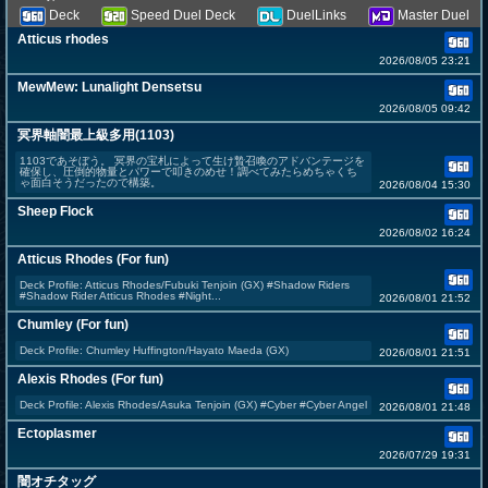
Deck
Speed Duel Deck
DuelLinks
Master Duel
Atticus rhodes
2026/08/05 23:21
MewMew: Lunalight Densetsu
2026/08/05 09:42
冥界軸闇最上級多用(1103)
1103であそぼう。 冥界の宝札によって生け贄召喚のアドバンテージを
確保し、圧倒的物量とパワーで叩きのめせ！調べてみたらめちゃくち
ゃ面白そうだったので構築。
2026/08/04 15:30
Sheep Flock
2026/08/02 16:24
Atticus Rhodes (For fun)
Deck Profile: Atticus Rhodes/Fubuki Tenjoin (GX) #Shadow Riders
#Shadow Rider Atticus Rhodes #Night...
2026/08/01 21:52
Chumley (For fun)
Deck Profile: Chumley Huffington/Hayato Maeda (GX)
2026/08/01 21:51
Alexis Rhodes (For fun)
Deck Profile: Alexis Rhodes/Asuka Tenjoin (GX) #Cyber #Cyber Angel
2026/08/01 21:48
Ectoplasmer
2026/07/29 19:31
闇オチタッグ