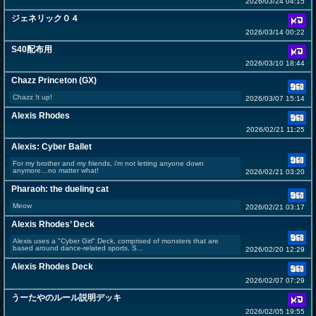
2026/03/24 04:15
ジェネリック０４
2026/03/14 00:22
S40配布用
2026/03/10 18:44
Chazz Princeton (GX)
Chazz !t up!
2026/03/07 15:14
Alexis Rhodes
2026/02/21 11:25
Alexis: Cyber Ballet
For my brother and my friends, i’m not letting anyone down
anymore…no matter what!
2026/02/21 03:20
Pharaoh: the dueling cat
Meow
2026/02/21 03:17
Alexis Rhodes’ Deck
Alexis uses a "Cyber Girl" Deck, comprised of monsters that are
based around dance-related sports. S...
2026/02/20 12:29
Alexis Rhodes Deck
2026/02/07 07:29
うーたやのルール説明デッキ
2026/02/05 19:55