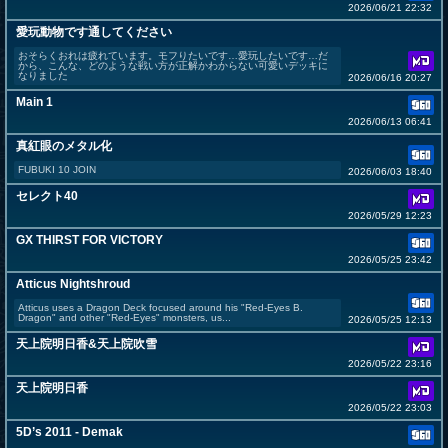
2026/06/21 22:32
愛玩動物です通してください
おそらくおれは疲れています。モフりたいです…愛玩したいです…だ
から、こんな、どのような戦い方が正解かわからない可愛いデッキに
なりました
2026/06/16 20:27
Main 1
2026/06/13 06:41
真紅眼のメタル化
FUBUKI 10 JOIN
2026/06/03 18:40
セレクト40
2026/05/29 12:23
GX THIRST FOR VICTORY
2026/05/25 23:42
Atticus Nightshroud
Atticus uses a Dragon Deck focused around his "Red-Eyes B.
Dragon" and other "Red-Eyes" monsters, us...
2026/05/25 12:13
天上院明日香&天上院吹雪
2026/05/22 23:16
天上院明日香
2026/05/22 23:03
5D’s 2011 - Demak