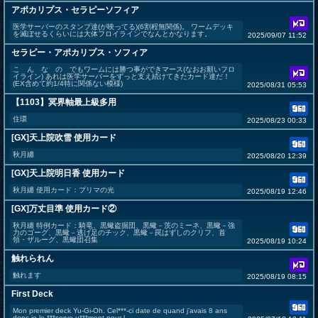
アポカリプス・セラピーソフィア
医学サーバーのスタンプ達(が映ってる)(6割程無関係)。 ワームデッキ
を滅ぼせるくらいには大体フロイラインでなんとかなります。
2025/09/07 11:52
セラピー・アポカリプス・ソフィア
こ ん な の でもワームには勝つ事ができマース(なおお願いフロ
イライン) あれは医学サーバーをずっと支え続けてきたカード達だ！
(EX含めて約1/4特に関係ない模様)
2025/08/31 05:53
【1103】冥界軸最上級多用
住環
2025/08/23 00:33
[GX]天上院吹雪 使用カード
秋月纏
2025/08/20 12:39
[GX]天上院明日香 使用カード
秋月纏 使用カード：プリマの光
2025/08/19 12:46
[GX]万丈目準 使用カード②
秋月纏 特例カード：騎竜、黒蠍盗掘団、黒蠍－茨のミーネ、黒蠍－強
力のゴーグ、黒蠍－逃げ足のチック、黒蠍－罠はずしのクリフ、首
領・ザルーグ、黒蠍団召集
2025/08/19 10:24
触れられん
触れます
2025/08/19 08:15
First Deck
Mon premier deck Yu-Gi-Oh. Cel***-ci date de quand j’avais 8 ans
donc je le ***serve u***ment pour l...