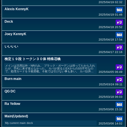
2025/04/19 02:32
Alexis KennyK
2025/04/19 01:46
Deck
2025/04/18 20:52
Joey KennyK
2025/04/18 17:54
いいいい
2025/04/17 22:16
検定１９段 トークン３０体 特殊召喚
メインは汎用以外・NRのみ。 ブラック・ガーデンは持ってたから入れ
たが、手札に来ず使えなかった。 カバが居るとEXからのSS不可なの
で、処理カードを９枚搭載。６枚では引けない事も多い。 カバ以外...
2025/04/05 06:49
Burn main
2025/03/24 09:11
QG DC
2025/03/18 06:03
Ra Yellow
2025/03/06 15:32
Main(Updated)
My current main deck
2025/03/06 14:02