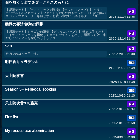
個を無くし全てをダークネスのもとに
【課題デッキ】ゴーストリック 8勝2敗 【デッキコンセプト】 クリア
ーワールドのネガティブエフェクトを押し付けるデッキ。主に炎と闇の
ネガティブエフェクトを軸とすると戦いやすい。炎は毎ターン10...
2025/12/14 11:36
動悸の要請/銅騎の同期
【課題デッキ】ドラゴンの軍勢 【デッキコンセプト】 迷える子羊とキ
マイラフュージョンを駆使してオールヴェインを出し、頑張って空中補
給してシンクロを繰り出しましょう！
2025/12/14 11:30
S40
身内でのコピー用です。
2025/12/10 23:09
明日香キャラデッキ
2025/11/22 07:49
天上院吹雪
2025/11/18 11:48
Season 5 - Rebecca Hopkins
2025/10/10 01:20
天上院吹雪&丸藤亮
2025/10/05 16:34
Fire fist
2025/10/03 22:58
My rescue ace abomination
2025/09/18 06:08