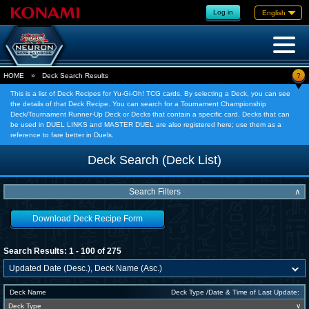
Log in
English
?
HOME
»
Deck Search Results
This is a list of Deck Recipes for Yu-Gi-Oh! TCG cards. By selecting a Deck, you can see
the details of that Deck Recipe. You can search for a Tournament Championship
Deck/Tournament Runner-Up Deck or Decks that contain a specific card. Decks that can
be used in DUEL LINKS and MASTER DUEL are also registered here; use them as a
reference to fare better in Duels.
Deck Search (Deck List)
Search Filters
∧
Download Deck Recipe Form
Search Results: 1 - 100 of 275
Deck Name
Deck Type /Date & Time of Last Update:
Deck Type
∨