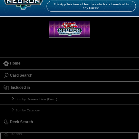
This App has tons of features which are beneficial to
any Duelist!
Home
Card Search
Included in
Sort by Release Date (Desc.)
Sort by Category
Deck Search
Trends