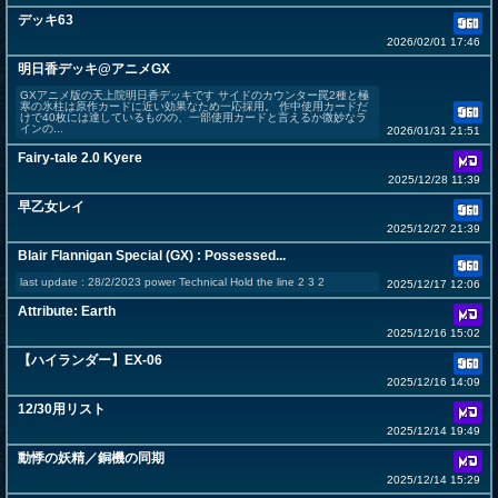
デッキ63
2026/02/01 17:46
明日香デッキ@アニメGX
GXアニメ版の天上院明日香デッキです サイドのカウンター罠2種と極
寒の氷柱は原作カードに近い効果なため一応採用。 作中使用カードだ
けで40枚には達しているものの、一部使用カードと言えるか微妙なラ
インの...
2026/01/31 21:51
Fairy-tale 2.0 Kyere
2025/12/28 11:39
早乙女レイ
2025/12/27 21:39
Blair Flannigan Special (GX) : Possessed...
last update : 28/2/2023 power Technical Hold the line 2 3 2
2025/12/17 12:06
Attribute: Earth
2025/12/16 15:02
【ハイランダー】EX-06
2025/12/16 14:09
12/30用リスト
2025/12/14 19:49
動悸の妖精／銅機の同期
2025/12/14 15:29