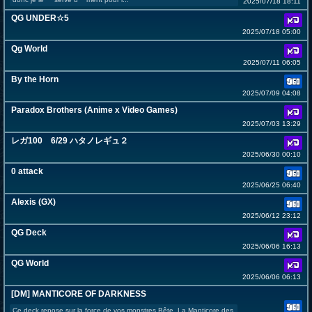
2025/07/18 18:11
QG UNDER☆5
2025/07/18 05:00
Qg World
2025/07/11 06:05
By the Horn
2025/07/09 04:08
Paradox Brothers (Anime x Video Games)
2025/07/03 13:29
レガ100 6/29 ハタノレギュ２
2025/06/30 00:10
0 attack
2025/06/25 06:40
Alexis (GX)
2025/06/12 23:12
QG Deck
2025/06/06 16:13
QG World
2025/06/06 06:13
[DM] MANTICORE OF DARKNESS
Ce deck repose sur la force de vos monstres Bête. La Manticore des