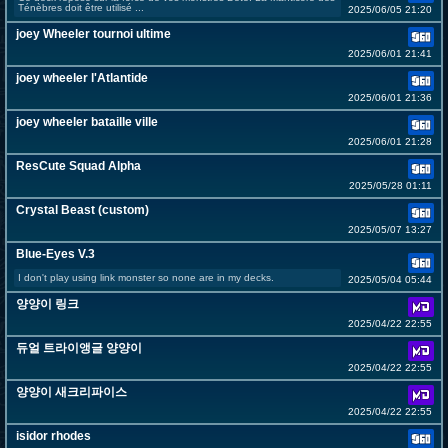
Ténèbres doit être utilisé ...
2025/06/05 21:20
joey Wheeler tournoi ultime
2025/06/01 21:41
joey wheeler l'Atlantide
2025/06/01 21:36
joey wheeler bataille ville
2025/06/01 21:28
ResCute Squad Alpha
2025/05/28 01:11
Crystal Beast (custom)
2025/05/07 13:27
Blue-Eyes V.3
I don't play using link monster so none are in my decks.
2025/05/04 05:44
양양이 링크
2025/04/22 22:55
듀얼 트라이앵글 양양이
2025/04/22 22:55
양양이 새크리파이스
2025/04/22 22:55
isidor rhodes