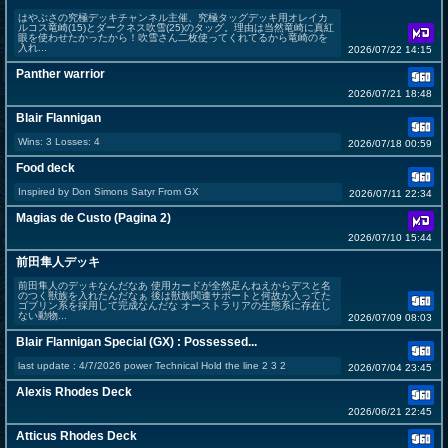
はやぶさの究極デッキチャンネル主催、究極タッグデッキ用オレイカ
ルコス竜崎(15)とダークネス吹雪(25)のタッグ。理由は当然竜崎に真紅
眼を使わせたかったから！吹雪さん二枚使ってくれてるから竜崎のを
入れ...
2026/07/22 14:15
Panther warrior
2026/07/21 18:48
Blair Flannigan
Wins: 3 Losses: 4
2026/07/18 00:59
Food deck
Inspired by Don Simons Satyr From GX
2026/07/11 22:34
Magias de Custo (Pagina 2)
2026/07/10 15:44
前田隼人デッキ
前田隼人のデッキなんだなあ 使用カードが全然足んねえからデスと名
のつく獣族を入れたんだなぁ 後は獣族関連サポートと何故か入ってた
ゴブリン系を採用して完成なんだな オーストラリアの生態系に存在し
ない動物...
2026/07/09 08:03
Blair Flannigan Special (GX) : Possessed...
last update : 4/7/2026 power Technical Hold the line 2 3 2
2026/07/04 23:45
Alexis Rhodes Deck
2026/06/21 22:45
Atticus Rhodes Deck