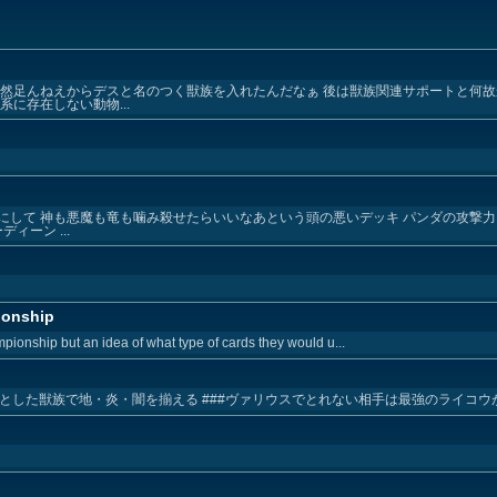
全然足んねえからデスと名のつく獣族を入れたんだなぁ 後は獣族関連サポートと何
に存在しない動物...
にして 神も悪魔も竜も噛み殺せたらいいなあという頭の悪いデッキ パンダの攻撃力
ィーン ...
ionship
pionship but an idea of what type of cards they would u...
じめとした獣族で地・炎・闇を揃える ###ヴァリウスでとれない相手は最強のライコウが