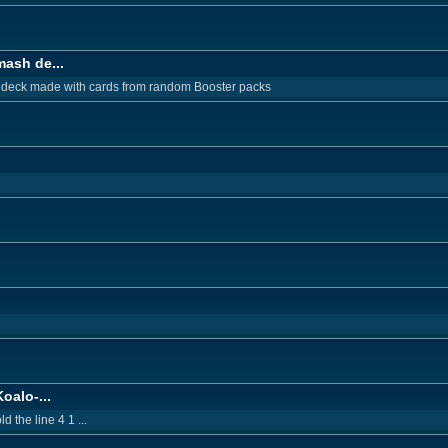
ash de...
 A deck made with cards from random Booster packs
oalo-...
 the line 4 1 ...