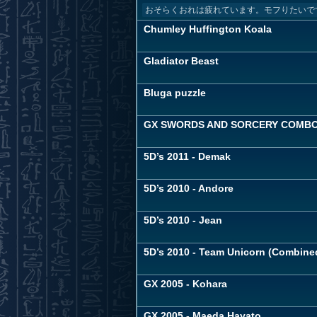
おそらくおれは疲れています。モフりたいで
Chumley Huffington Koala
Gladiator Beast
Bluga puzzle
GX SWORDS AND SORCERY COMB
5D’s 2011 - Demak
5D’s 2010 - Andore
5D’s 2010 - Jean
5D’s 2010 - Team Unicorn (Combine
GX 2005 - Kohara
GX 2005 - Maeda Hayato