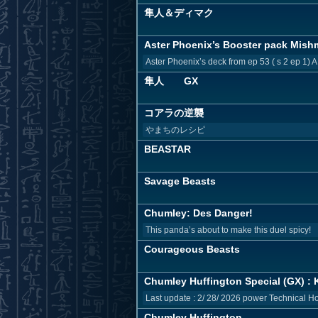
隼人＆ディマク
Aster Phoenix’s Booster pack Mishm
Aster Phoenix’s deck from ep 53 ( s 2 ep 1)
隼人 GX
コアラの逆襲
やまちのレシピ
BEASTAR
Savage Beasts
Chumley: Des Danger!
This panda’s about to make this duel spicy!
Courageous Beasts
Chumley Huffington Special (GX) : K
Last update : 2/ 28/ 2026 power Technical Hold
Chumley Huffington