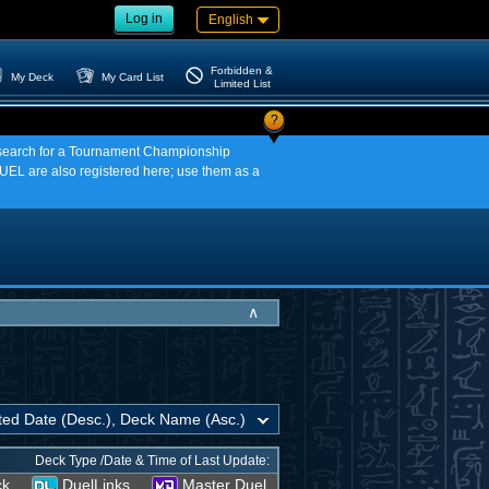
Log in
English
Forbidden &
My Deck
My Card List
Limited List
?
an search for a Tournament Championship
EL are also registered here; use them as a
∧
Deck Type /Date & Time of Last Update:
ck
DuelLinks
Master Duel