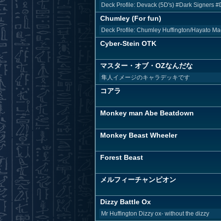
Deck Profile: Devack (5D's) #Dark Signers #
Chumley (For fun)
Deck Profile: Chumley Huffington/Hayato M
Cyber-Stein OTK
マスター・オブ・OZなんだな
隼人イメージのキャラデッキです
コアラ
Monkey man Abe Beatdown
Monkey Beast Wheeler
Forest Beast
メルフィーチャンピオン
Dizzy Battle Ox
Mr Huffington Dizzy ox- without the dizzy