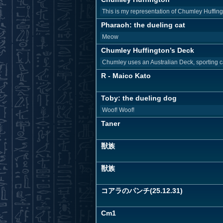
This is my representation of Chumley Huffingt
Pharaoh: the dueling cat
Meow
Chumley Huffington’s Deck
Chumley uses an Australian Deck, sporting c
R - Maico Kato
Toby: the dueling dog
Woof! Woof!
Taner
獣族
獣族
コアラのパンチ(25.12.31)
Cm1