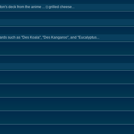
on's deck from the anime ... □ grilled cheese...
ards such as "Des Koala", "Des Kangaroo", and "Eucalyptus...