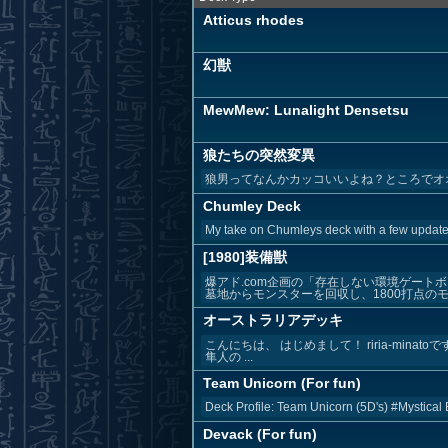
Atticus rhodes
幻獣
MewMew: Lunalight Densetsu
狼たちの突然変異
狼男ってなんかカッコいいよね？ところでオ
Chumley Deck
My take on Chumleys deck with a few update
[1980]装備獣
爆アド.com企画の「存在しない環境ゲート
墓地からモンスターを回収し、1800打点のモン
オーストラリアデッキ
こんにちは、 はじめまして！ riria-minat
隼人の ...
Team Unicorn (For fun)
Deck Profile: Team Unicorn (5D's) #Mystical 
Devack (For fun)