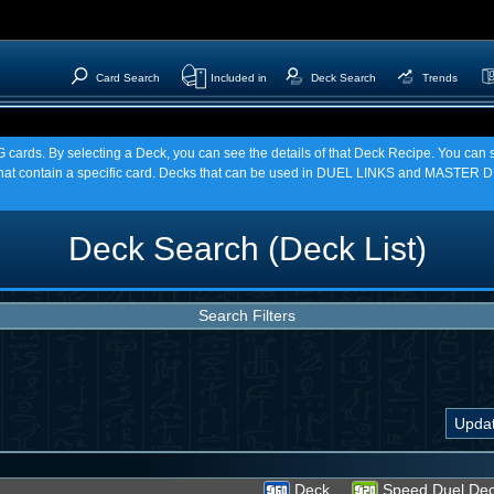
Card Search
Included in
Deck Search
Trends
TCG cards. By selecting a Deck, you can see the details of that Deck Recipe. You c
t contain a specific card. Decks that can be used in DUEL LINKS and MASTER DU
Deck Search (Deck List)
Search Filters
Deck
Speed Duel De