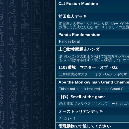
Cat Fusion Machine
前田隼人デッキ
前田隼人のデッキなんだなあ 使用カードが
採用して完成なんだな オーストラリアの生態系
Panda Pandemonium
Pandas for all
上◯動物園脱走パンダ
逆ギレパンダの血圧をあげて攻撃力マシマシ
もぶっ飛ばせるはず？ 現在の実績（？） オーデ
1103環境 マスター・オブ・OZ
1103環境のマスター・オブ・OZデッキです
Abe the Monkey man Grand Champ
This is not a deck featured in the Grand Cham
【作】Smell of the game
#VS 龍帝ヴァリウス ###メルフィーをは
オーストラリアンデッキ
きばれ～！
愛玩動物です通してください