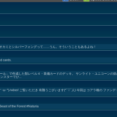
オカミとシルバーフォングって……うん。そういうこともあるよね！
d cards.
ボール」で作成した獣レベル４・装備カードのデッキ。 サンライト・ユニコーンの
スターでひ...
oです･ω･*)ﾉнёιιο! ご覧いただき 有難うございます(*´▽`人) 今回は コアラ種の フ
Beast of the Forest #Naturia