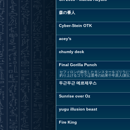
森の番人
Cyber-Stein OTK
acey’s
chumly deck
Final Gorilla Punch
セフィロンの蘇生したモンスターをゴリラに
釣り上げるゴリラは選考の結果千年原人(新)に
두근두근 메르제우스
Sunrise over Oz
yugu illusion beast
Fire King