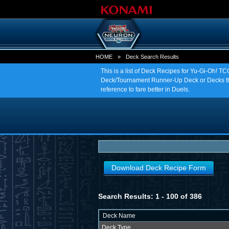
HOME
»
Deck Search Results
This is a list of Deck Recipes for Yu-Gi-Oh! 
Deck/Tournament Runner-Up Deck or Decks tha
reference to fare better in Duels.
Download Deck Recipe Form
Search Results: 1 - 100 of 386
Deck Name
Deck Type