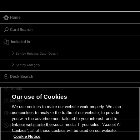
Home
Card Search
Included in
Sort by Release Date (Desc.)
Sort by Category
Deck Search
Trends
Our use of Cookies
My Deck
We use cookies to make our website work properly. We also
use cookies to analyze the traffic of our website, to provide
My Card List
you with the advertisement tailored to your interest, and to
link our website to the social media. If you select “Accept All
Forbidden & Limited List
Cookies”, all of these cookies will be used on our website.
Cookie Notice