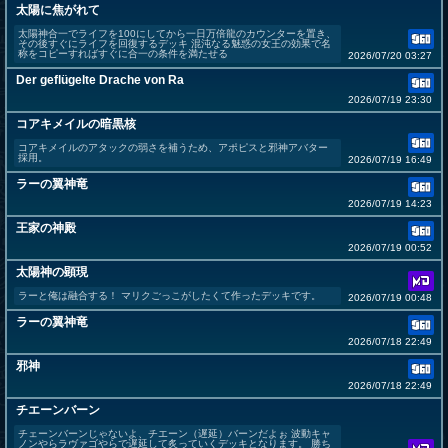
太陽に焦がれて
太陽神合一でライフを100にしてから一日万倍龍のカウンターを置き、
その後すぐにライフを回復するデッキ 混沌なる魅惑の女王の効果で名
称をコピーすればすぐに合一の条件を満たせる
2026/07/20 03:27
Der geflügelte Drache von Ra
2026/07/19 23:30
コアキメイルの暗黒核
コアキメイルのアタックの弱さを補うため、アポピスと邪神アバター
採用。
2026/07/19 16:49
ラーの翼神竜
2026/07/19 14:23
王家の神殿
2026/07/19 00:52
太陽神の顕現
ラーと俺は融合する！ マリクごっこがしたくて作ったデッキです。
2026/07/19 00:48
ラーの翼神竜
2026/07/18 22:49
邪神
2026/07/18 22:49
チエーンバーン
チェーンバーンじゃないよ、チエーン（遅延）バーンだよぉ 波動キャ
ノンやらラヴァゴやらで遅延して炙っていくデッキとなります。 勝ち