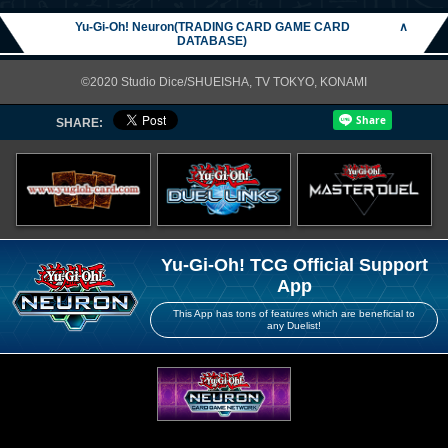
Yu-Gi-Oh! Neuron(TRADING CARD GAME CARD
∧
DATABASE)
©2020 Studio Dice/SHUEISHA, TV TOKYO, KONAMI
SHARE:
Yu-Gi-Oh! TCG Official Support
App
This App has tons of features which are beneficial to
any Duelist!