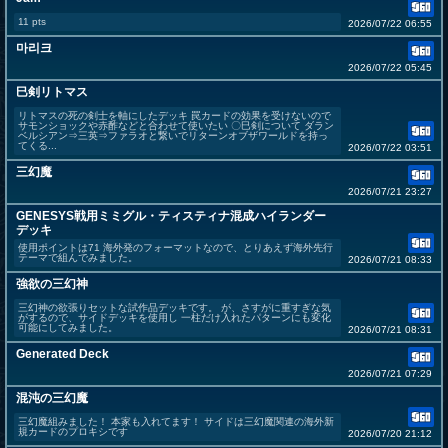
11 pts
2026/07/22 06:55
마리크
2026/07/22 05:45
巳剣リトマス
リトマスの死の剣士を軸にしたデッキ 罠カードの効果を受けないので
サモンショックや赤酢などと合わせて使いたい 〇巳剣について ダラン
ベルシアン⇒三英⇒ファラオと繋いでリターンオブザワールドを持っ
てくる...
2026/07/22 03:51
三幻魔
2026/07/21 23:27
GENESYS戦用ミミグル・ティスティナ混成ハイランダー
デッキ
使用ポイントは71 海外発のフォーマットなので、とりあえず海外先行
テーマで組んでみました。
2026/07/21 08:33
強欲の三幻神
三幻神の欲張りセットな試作品デッキです。 が、さすがに重すぎな気
がするので、サイドデッキを使用し 一柱だけ入れたパターンにも変化
可能にしてみました。
2026/07/21 08:31
Generated Deck
2026/07/21 07:29
混沌の三幻魔
三幻魔組みました！ 本家も入れてます！ サイドは三幻魔関連の海外新
規カードのプロキシです
2026/07/20 21:12