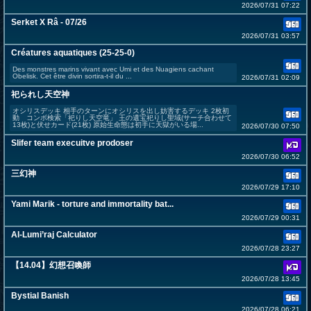
2026/07/31 07:22
Serket X Râ - 07/26
2026/07/31 03:57
Créatures aquatiques (25-25-0)
Des monstres marins vivant avec Umi et des Nuagiens cachant
Obelisk. Cet être divin sortira-t-il du ...
2026/07/31 02:09
祀られし天空神
オシリスデッキ 相手のターンにオシリスを出し妨害するデッキ 2枚初
動 コンボ検索「祀りし天空竜」 王の遺宝祀りし聖域(サーチ合わせて
13枚)と伏せカード(21枚) 原始生命態は初手に天獄がいる場...
2026/07/30 07:50
Slifer team execuitve prodoser
2026/07/30 06:52
三幻神
2026/07/29 17:10
Yami Marik - torture and immortality bat...
2026/07/29 00:31
Al-Lumi’raj Calculator
2026/07/28 23:27
【14.04】幻想召喚師
2026/07/28 13:45
Bystial Banish
2026/07/28 06:21