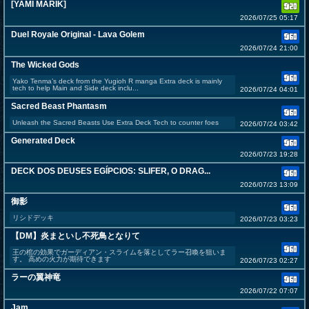
[YAMI MARIK]
2026/07/25 05:17
Duel Royale Original - Lava Golem
2026/07/24 21:00
The Wicked Gods
Yako Tenma’s deck from the Yugioh R manga Extra deck is mainly
tech to help Main and Side deck inclu...
2026/07/24 04:01
Sacred Beast Phantasm
Unleash the Sacred Beasts Use Extra Deck Tech to counter foes
2026/07/24 03:42
Generated Deck
2026/07/23 19:28
DECK DOS DEUSES EGÍPCIOS: SLIFER, O DRAG...
2026/07/23 13:09
御影
リシドデッキ
2026/07/23 03:23
【DM】炎まといし不死鳥となりて
王の棺の効果でガーディアン・スライムを落としてラー召喚を狙いま
す。 高めの火力が期待できます
2026/07/23 02:27
ラーの翼神竜
2026/07/22 07:07
Jam