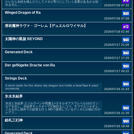
たいなら永続を積んだりしてメタビ寄りにしていく必要があるかも知
れません...
2026/07/18 07:35
Winged Dragon of Ra
2026/07/18 07:09
溶岩魔神ラヴァ・ゴーレム【デュエルロワイヤル】
2026/07/18 02:46
太陽神の凱旋 BEYOND
2026/07/17 21:06
Generated Deck
2026/07/17 17:25
Der geflügelte Drache von Ra
2026/07/17 00:22
Strings Deck
A deck made for the divine sky dragon but holds a fatal flaw if used
incorrectly
2026/07/16 21:43
氷水氷結界
氷水と氷結界 エジルラーンや照魔士+ゲオルギアスでレベル10のラン
セアを出し、氷結界モンスターでの制圧をしつつ、サブでエジルギュ
ミルを出し除外での妨害も行う MDで使用しているデッキだが紙の方が
レアリ...
2026/07/16 21:26
絵札三幻神
2026/07/16 19:49
Generated Deck