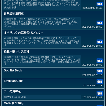
高攻撃力になったラーの翼神竜（スフィアモードや太陽神合一を使
用）、または不死鳥の特殊召喚でビートダウンを行っていくデッキ ガ
ーディアン・スライムを能動的に特殊召喚するためにトレモラ以外に火
炎地獄を投...
2026/08/02 11:45
超弩級砲塔列車
列車は攻撃力が高く、展開さえできれば一気にライフを削れるため、
展開手段をなるべく手札に来れるようにカードを設定 ・羽箒、大嵐、
墓穴の指名者：展開の妨害対策 サーチ札が増えてきたので一旦サイド
デッキに...
2026/08/02 10:53
オベリスクの巨神兵(ヌメロン)
召喚権を使用せず3体の生け贄要員を呼び出せるヌメロン・ネットワー
クとゲート・オブ・ヌメロンXモンスターを活用してオベリスクの生け
贄召喚を行うデッキ リアクター・スライムや惑星探査車を召喚した場
合...
2026/08/02 10:53
絵札＋蘇りし天空神
基本的にはオシリスの天空竜を生け贄召喚してビートダウンを行いた
いデッキ また、蘇りし天空神を用いて手札6枚状態のビートダウンも想
定 ただしオシリス自体の耐性が無い場合 →神縛りの塚で補助 基本的に
オ...
2026/08/02 10:52
God RA Deck
2026/08/02 01:18
Egyptian Gods
2026/08/02 01:13
ラーの翼神竜
闇マリク since 2014
2026/08/01 22:47
Marik (For fun)