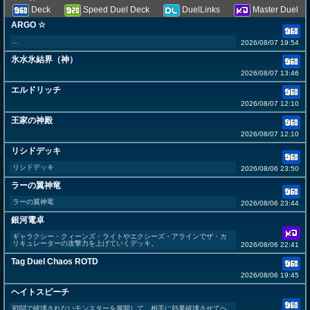
Deck
Speed Duel Deck
DuelLinks
Master Duel
ARGO ☆
...
2026/08/07 19:54
氷水氷結界（神）
2026/08/07 13:46
エルドリッチ
2026/08/07 12:10
王家の神殿
2026/08/07 12:10
リシドデッキ
リシドデッキ
2026/08/06 23:50
ラーの翼神竜
ラーの翼神竜
2026/08/06 23:44
銀河電卓
ギャラクシー・クィーンズ・ライトやエクシーズ・アラインでザ・カ
リキュレーターの攻撃力を上げていくデッキ。
2026/08/06 22:41
Tag Duel Chaos ROTD
2026/08/06 19:45
ヘイトスピーチ
戦闘で破壊されないモンスターを展開して、相手に効果破壊させてヘ