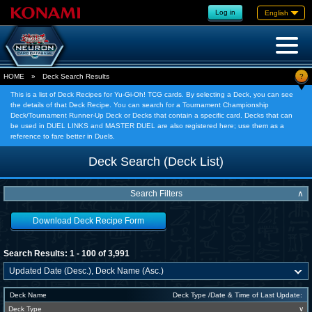
Log in
English
?
HOME
»
Deck Search Results
This is a list of Deck Recipes for Yu-Gi-Oh! TCG cards. By selecting a Deck, you can see
the details of that Deck Recipe. You can search for a Tournament Championship
Deck/Tournament Runner-Up Deck or Decks that contain a specific card. Decks that can
be used in DUEL LINKS and MASTER DUEL are also registered here; use them as a
reference to fare better in Duels.
Deck Search (Deck List)
Search Filters
∧
Download Deck Recipe Form
Search Results: 1 - 100 of 3,991
Deck Name
Deck Type /Date & Time of Last Update:
Deck Type
∨