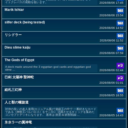
イトクレバスの発動を狙います。
2026/08/06 17:45
Marik Ishtar
2026/08/06 15:54
slifer deck (being tested)
2026/08/06 14:52
リシドラー
2026/08/06 11:52
Dieu slime kaiju
2026/08/06 07:59
The Gods of Egypt
A deck made around the 3 egyptian god cards and egyptian god
slime ...
2026/08/06 02:44
巳剣 太陽神 聖神蛇
2026/08/06 01:01
絵札三幻神
2026/08/05 18:55
人と獣の螺旋道
対仲の良いの友人達用(カジュアル風)で遊戯王の中で 一番好きなカード
である《神獣王バルバロス》を十二分に 活躍させるギミックを集めた
コンセプトデッキになります。 基本は-炎星-&-鉄獣戦線-...
2026/08/05 14:43
氷水ラーの翼神竜