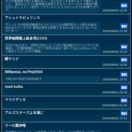
ラーの翼神竜で何とか勝ちたい。 そんなデッキを作りたくて検討しま
した。 後攻ならラーの翼神竜が得意とするワンターンキルで最短で勝
ちきりましょう！ <初手> ◇プラン1◇ ヒスイのトレモラの効果でガー
デ...
2026/08/05 13:35
アシュトラビュリンス
アシュトラの特殊召喚能力とラビュリンスの通常罠セット能力を組み
合わせたデッキです 墓地も除外も回収できるからありがたいね･:*+.((
°ω° ))/.:+
2026/08/04 23:28
冥界軸闇最上級多用(1103)
1103であそぼう。 冥界の宝札によって生け贄召喚のアドバンテージを
確保し、圧倒的物量とパワーで叩きのめせ！調べてみたらめちゃくち
ゃ面白そうだったので構築。
2026/08/04 15:30
闇マリク
2026/08/04 13:50
iMMφяtaL яα PhφENiX
☀︎RA OV GOD PHOENIX☀︎
2026/08/04 10:51
noah kaiba
2026/08/04 04:26
マリクデッキ
2026/08/04 01:04
アルゴスターズよ永遠に
2026/08/02 15:51
ラーの翼神竜