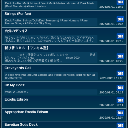
Deck Profile: Marik Ishtar & Yami Marik/Mariku Ishutàru & Dark Marik
(Duel Monsters) #Rare Hunters ...
2026/08/01 21:47
Strings (For fun)
Deck Profile: Strings/Doll (Duel Monsters) #Rare Hunters #Rare
Hunter Strings #Slifer the Sky Drag...
2026/08/01 21:46
自分のデッキ2
強くないから強くしたいんだけど、強くならないので、アイデアのあ
る人は、教えください。 よかったらいいねとフォローお願いします。
2026/08/01 15:12
斬リ番ＢＢＳ 【ワンキル型】
☆キリ番報告よろしくお願いします☆ 踏逃
げしないでくださいね since 2024
卍あなたは⬜︎,⬜︎⬜︎⬜︎番目の訪問者です卍 お時...
2026/08/01 13:29
Graveyards Call
A deck revolving around Zombie and Fiend Monsters. Built for fun at
tournaments.
2026/08/01 11:06
Oh My Gods!
Wins: 2 Losses: 2
2026/08/01 04:17
Exodia Edison
2026/08/01 03:14
Appropriate Exodia Edison
2026/08/01 02:54
Egyptian Gods Deck