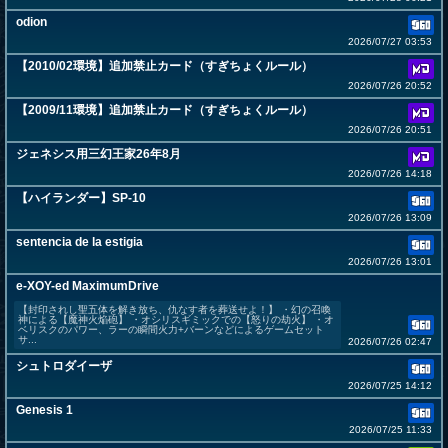
odion
2026/07/27 03:53
【2010/02環境】追加禁止カード（すぎちょくルール）
2026/07/26 20:52
【2009/11環境】追加禁止カード（すぎちょくルール）
2026/07/26 20:51
ジェネシス用三幻王家26年8月
2026/07/26 14:18
【ハイランダー】SP-10
2026/07/26 13:09
sentencia de la estigia
2026/07/26 13:01
e-XOY-ed MaximumDrive
【封印されし聖五体を解き放ち、仇なす者を葬送せよ！】 ・幻の召喚
神による【魔神火焔砲】 ・オシリスギミックでの【怒りの劫火】 ・オ
ベリスクのパワー、ラーの瞬間火力+バーンなどによるゲームセット
サ...
2026/07/26 02:47
シュトロダイーザ
2026/07/25 14:12
Genesis 1
2026/07/25 11:33