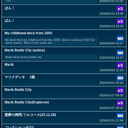
うわ...
2026/02/22 01:02
ばん！
2026/02/13 23:46
ばん！
2026/02/13 23:35
My childhood deck from 2005
My deck from my childhood from like 2005. Some cards are OGC for
some reason. Most of the cards are ...
2026/02/09 03:47
Marik Battle City (anime)
Marik deck during battle city
2026/02/04 19:37
Marik
2026/02/04 11:23
マリクデッキ 3期
2026/02/01 05:44
Marik Battle City
2026/01/27 08:45
Marik Battle City(Kopieren)
2026/01/27 08:41
悪夢の拷問-フルコース(25.12.28)
2026/01/24 21:06
コレクションその1