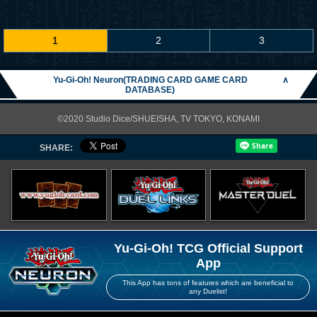
1
2
3
Yu-Gi-Oh! Neuron(TRADING CARD GAME CARD
∧
DATABASE)
©2020 Studio Dice/SHUEISHA, TV TOKYO, KONAMI
SHARE:
Yu-Gi-Oh! TCG Official Support
App
This App has tons of features which are beneficial to
any Duelist!