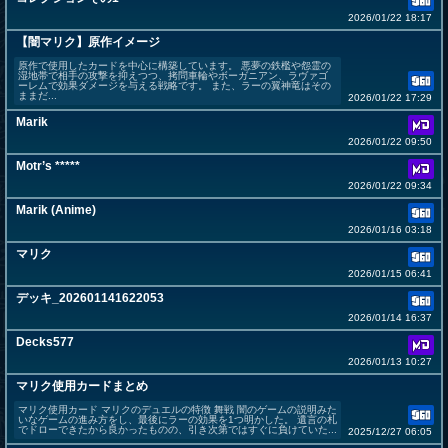
2026/01/22 18:17
【闇マリク】原作イメージ
原作で使用したカードを中心に構築しています。 悪夢の鉄檻や怨霊の
湿地帯で相手の攻撃を抑えつつ、拷問車輪やボーガニアン、ラヴァゴ
ーレムで効果ダメージを与える戦略です。 また、ラーの翼神竜はその
ままだ...
2026/01/22 17:29
Marik
2026/01/22 09:50
Motr’s *****
2026/01/22 09:34
Marik (Anime)
2026/01/16 03:18
マリク
2026/01/15 06:41
デッキ_202601141622053
2026/01/14 16:37
Decks577
2026/01/13 10:27
マリク使用カードまとめ
マリク使用カード マリクのデュエルの特徴 舞戦 闇のゲームの説明みた
いなゲームの進み方をし、最後にラーの効果を1つ明かした。 遺言の札
でドローできたから良かったものの、引き次第ではすぐに負けていた...
2025/12/27 06:05