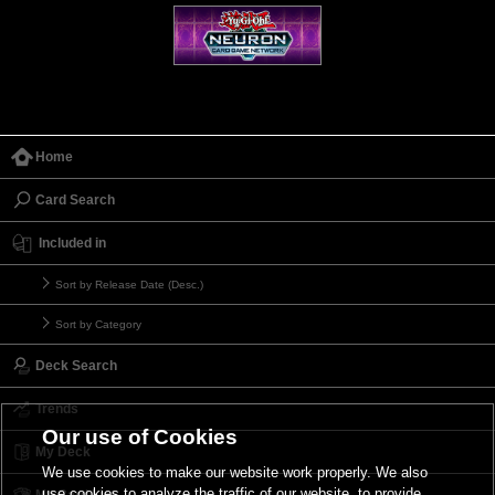
Home
Card Search
Included in
Sort by Release Date (Desc.)
Sort by Category
Deck Search
Trends
Our use of Cookies
My Deck
We use cookies to make our website work properly. We also
use cookies to analyze the traffic of our website, to provide
My Card List