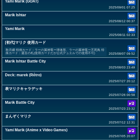
Yami Marik (GOAT)
2025/09/01 07:25
Marik Ishtar
2025/08/12 00:37
Yami Marik
2025/08/11 02:33
[初代]マリク 使用カード
秋月纏 特例カード：ラーの翼神竜ー球体形、ラーの翼神竜ー不死鳥 特
殊カード：遺言の札(使用カードだが公式デュエルでの使用不可)
2025/08/07 09:52
Marik Ishtar Battle City
2025/08/03 23:49
Deck: marek (Rétro)
2025/07/27 20:12
表マリクキャラデッキ
2025/07/26 00:58
Marik Battle City
2025/07/23 23:32
まんぞくマリク
2025/07/12 12:31
Yami Marik (Anime x Video Games)
2025/07/05 20:07