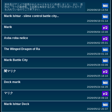
原作及びアニメで使用されたカードをもとに作成しました。 また、原
作の『ラーの翼神竜』を効果を再現するため、ラーのサポートカード
を入れているのでご了承下さい。
2026/06/19 13:54
Marik Ishtar - slime control battle city...
2026/06/19 01:14
Marik
2026/06/04 10:46
Asba roba nelice
2026/06/02 05:01
The Winged Dragon of Ra
2026/05/29 01:16
Marik Battle City
2026/05/26 03:06
闇マリク
2026/05/25 18:10
Deck marik
2026/05/24 04:35
マリク
2026/05/18 09:16
Marik Ishtar Deck
2026/05/12 20:37