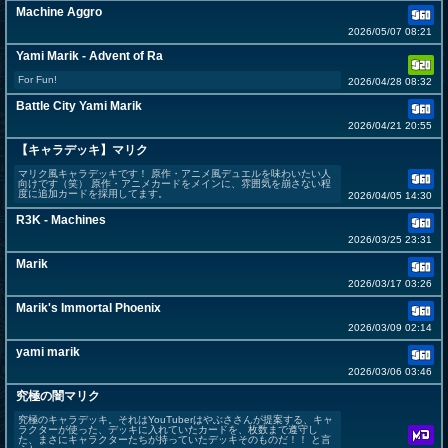
Machine Aggro
2026/05/07 08:21
Yami Marik - Advent of Ra
For Fun!
2026/04/28 08:32
Battle City Yami Marik
2026/04/21 20:55
【キャラデッキ】マリク
マリク風キャラデッキです！ 原作・アニメ風デュエルを味わいたい人
向けです（笑） 原作・アニメカードをメインに、雰囲気を崩さない程
度に追加カードを採用してます。
2026/04/05 14:30
R3K - Machines
2026/03/25 23:31
Marik
2026/03/17 03:26
Marik's Immortal Phoenix
2026/03/09 02:14
yami marik
2026/03/06 03:46
究極の闇マリク
究極のキャラデッキ。それはYouTuberはやぶささんが提案する、キャ
ラクターが使った、デッキに入れていたカードを、枚数まで遵守し
た、まさにキャラクターたちが持っていたデッキそのものだ！！ と言