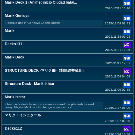
Marik Deck 1 (Anime: inicio Ciudad batal...
2025/12/11 10:20
Marik Genisys
Possible use in Genesys Championship
2025/12/09 01:43
Marik
2025/11/28 09:08
Decks131
2025/11/21 10:35
Marik Deck
2025/11/11 17:51
STRUCTURE DECK -マリク編-（制限調整済み）
2025/11/09 04:08
Structure Deck - Marik Ishtar
2025/11/09 02:45
Marik Ishtar
Own made deck based on canon arcs and the pharaoh passed
away. Maybe Marik would change some cards a...
2025/10/27 08:00
マリク・イシュタール
2025/10/27 03:30
Decks112
2025/10/24 16:38