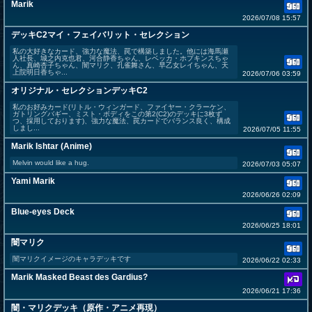
Marik
2026/07/08 15:57
デッキC2マイ・フェイバリット・セレクション
私の大好きなカード、強力な魔法、罠で構築しました。他には海馬瀬
人社長、城之内克也君、河合静香ちゃん、レベッカ・ホプキンスちゃ
ん、真崎杏子ちゃん、闇マリク、孔雀舞さん、早乙女レイちゃん、天
上院明日香ちゃ...
2026/07/06 03:59
オリジナル・セレクションデッキC2
私のお好みカード(リトル・ウィンガード、ファイヤー・クラーケン、
ガトリングバギー、ミスト・ボディをこの第2(C2)のデッキに3枚ず
つ、採用しております)、強力な魔法、罠カードでバランス良く、構成
しまし...
2026/07/05 11:55
Marik Ishtar (Anime)
Melvin would like a hug.
2026/07/03 05:07
Yami Marik
2026/06/26 02:09
Blue-eyes Deck
2026/06/25 18:01
闇マリク
闇マリクイメージのキャラデッキです
2026/06/22 02:33
Marik Masked Beast des Gardius?
2026/06/21 17:36
闇・マリクデッキ（原作・アニメ再現）