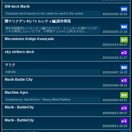
DM deck Marik
Character deck based on the cards he used in the anime.
2025/10/20 22:24
闇マリクデッキ[バトルシティ編]原作再現
原作決闘都市(バトルシティ)編でのマリク・イシュタール(闇マリク)デ
ッキを再現したレシピです。※実践デュエルには向きません。
2025/10/20 22:18
Mecanismo Antigo Avançado
2025/10/13 04:47
sky strikers deck
2025/10/10 21:27
マリク
m@ckie
2025/10/07 19:25
Marik Battle City
2025/10/04 09:11
Machine Agro
Compétence, Bandit Ken : Heavy Metal Raiders.
2025/10/03 04:51
Marik - BattleCity
2025/09/22 08:07
Marik - BattleCity
2025/09/21 00:23