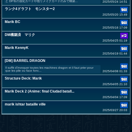
と DP等の強化カードや他リメイクカードのみで構築...
2025/05/24 14:51
ランク4ドラフト モンスター2
2025/05/20 15:49
Marik BC
2025/05/16 17:09
DM構築済 マリク
2025/04/25 01:19
Marik KennyK
2025/04/19 01:44
[DM] BARREL DRAGON
Il suffit d’invoquer toutes les machines dragon et il faut prier pour
que les pile ou face fonc...
2025/04/08 01:33
Structure Deck: Marik
2025/04/05 21:10
Marik Deck 2 (Anime: final Ciudad batall...
2025/04/04 17:09
marik ishtar bataille ville
2025/03/27 20:03