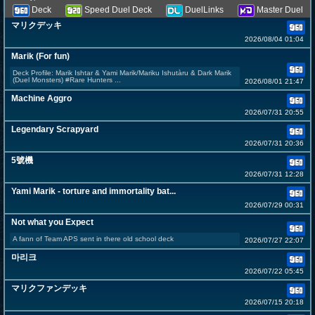
Deck
Speed Duel Deck
DuelLinks
Master Duel
マリクデッキ
2026/08/04 01:04
Marik (For fun)
Deck Profile: Marik Ishtar & Yami Marik/Mariku Ishutàru & Dark Marik
(Duel Monsters) #Rare Hunters ...
2026/08/01 21:47
Machine Aggro
2026/07/31 20:55
Legendary Scrapyard
2026/07/31 20:36
5號機
2026/07/31 12:28
Yami Marik - torture and immortality bat...
2026/07/29 00:31
Not what you Expect
A fann of Team APS sent in there old school deck
2026/07/27 22:07
마리크
2026/07/22 05:45
マリクファンデッキ
2026/07/15 20:18