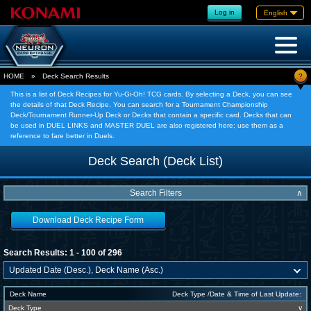
Log in
English
?
HOME
»
Deck Search Results
This is a list of Deck Recipes for Yu-Gi-Oh! TCG cards. By selecting a Deck, you can see
the details of that Deck Recipe. You can search for a Tournament Championship
Deck/Tournament Runner-Up Deck or Decks that contain a specific card. Decks that can
be used in DUEL LINKS and MASTER DUEL are also registered here; use them as a
reference to fare better in Duels.
Deck Search (Deck List)
Search Filters
∧
Download Deck Recipe Form
Search Results: 1 - 100 of 296
Deck Name
Deck Type /Date & Time of Last Update:
Deck Type
∨