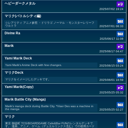
ヘビーダークメタル
2025/07/02 19:24
マリク(バトルシティ編)
☆レアリティ アニメ参照 ・ドリラゴ ノーマル ・モンスターレリーフ
ウルトラ
2025/07/01 08:33
Divine Ra
2025/06/17 11:08
Marik
2025/06/17 04:47
Yami Marik Deck
Yami Marik's Anime Deck with few changes.
2025/06/15 03:24
マリクDeck
マリクをイメージしたデッキです。
2025/06/01 18:59
Yami Marik(Copy)
2025/05/25 05:32
Marik Battle City (Manga)
Marik’s manga deck during Battle City. *Viser Des was a machine in
the manga
2025/05/25 02:27
マリク
東京 御徒町 TCG/BOARDGAME Cafe&Bar FUNのレンタルデッキで
す。 漫画、アニメ、ゲーム（デュエルリンクス含む）での使用カード