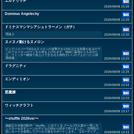
エルドリッチ
2026/08/08 13:28
Dominus Angelechy
2026/08/08 13:28
ドミナスマシマシアシュトラーメン（ガチ）
理論上
2026/08/08 13:26
ヌメヌメ動けるヌメロン
ビックバイパーT301はヌメロンの攻撃力を1200上げる効果があるので
これでヌメロンのワンキル率を上げれます。地味に墓地からも出せた
り、リミッター解除で底上げできる点も相性がいいのでよかったら採
用候補...
2026/08/08 13:25
ドラグニティ
2026/08/08 13:25
エンディミオン
2026/08/08 13:24
悪魔嬢
2026/08/08 13:23
ウィッチクラフト
2026/08/08 13:17
〜shuffle 2026ver〜
遊戯王ＤＭ第2期OP「shuffle」に出てくる グールズ5人衆が一斉にモ
ンスターを出すシーンが子どもの頃から好きで作りました。 汎用性の
高いカードを使用してグールズ達をサポートします。 【ガーディア...
2026/08/08 13:13