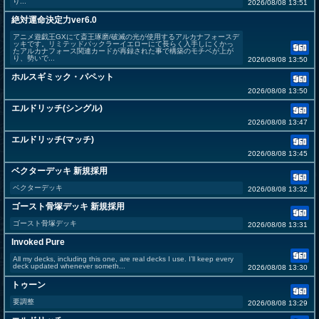
り...
2026/08/08 13:51
絶対運命決定力ver6.0
アニメ遊戯王GXにて斎王琢磨/破滅の光が使用するアルカナフォースデ
ッキです。リミテッドパックラーイエローにて長らく入手しにくかっ
たアルカナフォース関連カードが再録された事で構築のモチベが上が
り、勢いで...
2026/08/08 13:50
ホルスギミック・パペット
2026/08/08 13:50
エルドリッチ(シングル)
2026/08/08 13:47
エルドリッチ(マッチ)
2026/08/08 13:45
ベクターデッキ 新規採用
ベクターデッキ
2026/08/08 13:32
ゴースト骨塚デッキ 新規採用
ゴースト骨塚デッキ
2026/08/08 13:31
Invoked Pure
All my decks, including this one, are real decks I use. I’ll keep every
deck updated whenever someth...
2026/08/08 13:30
トゥーン
要調整
2026/08/08 13:29