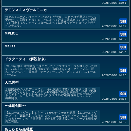
2026/08/08 14:51
デモンスミスヴァルモニカ
ヴァルモニカというテーマについて ヴァルモニカとは効果ダメージを
受けたり、回復したりすることによって貯まる共鳴カウンターを参照
して召喚するリンクモンスターによって妨害及びビートダウンを行う
ペンデュラ...
2026/08/08 14:42
M∀LICE
2026/08/08 14:39
Maliss
2026/08/08 14:35
ドラグニティ (解説付き)
7/12追記修正 原罪竜を不採用としたことでエクストラが軽くなったの
で、ハルモニアの搭載も可能です。 初動はレムス、クイリヌス、渓
谷、テンペスト、黄金櫃、テラフォーミング、ビフレスト、スモール
ワール...
2026/08/08 14:35
天気罠型
永続罠多めの天気デッキです。 手札誘発は増殖するG弾きに使え妨害
にもなるうららと、多くのデッキで相手の妨害と展開抑止に繋がるア
トラクターとニビルと増殖するGフワロスの5種を採用しています。
(環境を見...
2026/08/08 14:34
〜爆竜創世〜
【エコールドゾーン】を主として使いたく考えた結果 【エコールドゾ
ーン】＋【超越竜】になりました。 「エコールドゾーン」により生成
されるトークンを 「超越竜」で作る事で破壊後のサルベージ＆蘇生が
両立可能...
2026/08/08 14:32
あしゅとら蟲惑魔