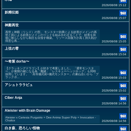
2026/08/08 15:12
妖精伝姫
2026/08/08 15:07
神殿再世
再世＋神殿（リシド）の型。 モンスター効果による妨害がメインの再
世と罠による妨害がメインのリシドを組み合わせることで、妨害を前
後に散らしながら制圧を目指す構築。 リソース回復力が高く持久戦が
得意な再...
2026/08/08 15:05
上弦の零
2026/08/08 15:04
〜奇策 dorha〜
【クラッキングドラゴン】が好きで考案しました。 「通常モンスタ
ー」が展開の鍵になる為「魔鍵」「レスキューヘッジホッグ」も同時
採用しています。 「高等儀式術+儀式モンスター」の兼ね合いから「ブ
ラックボ...
2026/08/08 15:03
アシュトララビュ
2026/08/08 15:02
Ciber Anja
2026/08/08 14:56
Aleister with Brain Damage
Aleister x Cartesia Purgatrio = Dee Anima Super Poly = Invocation -
Chalice
2026/08/08 14:56
白き森、恐ろしい怪物