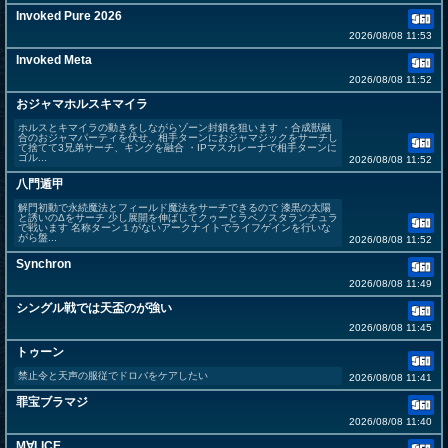
Invoked Pure 2026
2026/08/08 11:53
Invoked Meta
2026/08/08 11:52
おジャマホルスキマイラ
ホルスとキマイラの動きをしながらゾーン封鎖を狙います ・合成獣融
合のおジャマパーティを伏せ、相手ターンにおジャマジックをサーチし
て捨てて3兄弟サーチ、キングを融合 ・IPマスカレーナで相手ターンに
ゴル...
2026/08/08 11:52
八門遁甲
解門初動で永続魔法とフィールド魔法をサーチできるので 漆黒の太陽
と誘いのΔをサーチ 少し展開を伸ばしてクゥーとラベノスタランチュラ
で戦います 名称ターン１がないアークナイトでライフゲインを行いな
がら盤...
2026/08/08 11:52
Synchron
2026/08/08 11:49
シングル戦では天盃のが強い
2026/08/08 11:45
トゥーン
禁止令と天声の服従でドロバをケアしたい
2026/08/08 11:41
罪宝ブラマジ
2026/08/08 11:40
M∀LICE