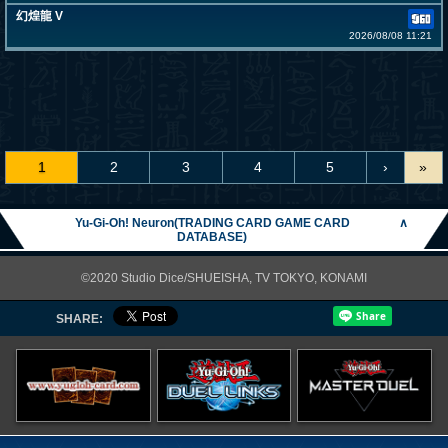
幻煌龍 V
2026/08/08 11:21
1
2
3
4
5
›
»
Yu-Gi-Oh! Neuron(TRADING CARD GAME CARD
∧
DATABASE)
©2020 Studio Dice/SHUEISHA, TV TOKYO, KONAMI
SHARE: