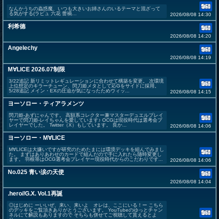
なんかうちの蟲惑魔、いつも大きいお姉さんのいるテーマと混ざって
る気がする(ラビュ 六花 蕾禍…
2026/08/08 14:30
利希德
2026/08/08 14:20
Angelechy
2026/08/08 14:19
M∀LICE 2026.07制限
3/22追記 新リミットレギュレーションに合わせて構築を変更。 次環境
上位想定のキラーチューン、閃刀姫メタとして応Gをサイドに採用。
5/28追記 メイン・EXの圧迫が気になったためウィッ...
2026/08/08 14:15
ヨーソロー・ティアラメンツ
閃刀姫-あずにゃんです。 高額系コレクター兼マスターデュエルプレイ
ヤーで閃刀姫-レイちゃんを愛しています♪ OCGは現役時代は選考会プ
レイヤーでした。 Twitter（X）もしています。 良か...
2026/08/08 14:06
ヨーソロー・M∀LICE
M∀LICEは大嫌いですが研究のためたまには環境デッキを組んでみまし
た。 まずはありあわせのカードで組んだので手に入れたら随時変更し
ます。 羽根箒はOCG選考会プレイヤー現役時代からのこだわりです...
2026/08/08 14:06
No.025 青い涙の天使
2026/08/08 14:04
.hero//G.X. Vol.1再誕
◎はじめに ーいいぜ、来い、来いよ オレは、ここにいる！ー こちら
のデッキをご覧頂きありがとうございます。 YouTubeのゆっとチャン
ネルにて解説もありますので そちらも併せてご視聴して貰えるとよ