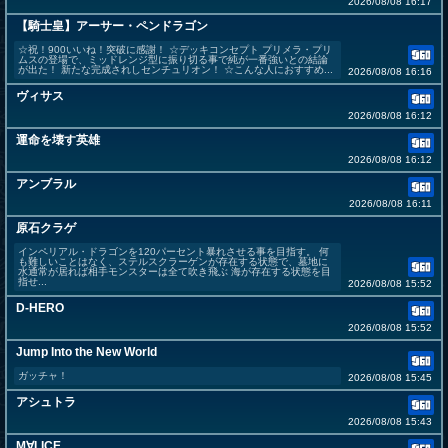
2026/08/08 16:17
【騎士皇】アーサー・ペンドラゴン
☆祝！900いいね！突破に感謝！ ☆デッキコンセプト プリメラ・プリ
ムスの登場で、ミッドレンジ型に振り切る事で純が一番強いとの結論
が出た！ 新たな完成されしセンチュリオン！ ☆こんな人におすすめ...
2026/08/08 16:16
ヴィサス
2026/08/08 16:12
運命を壊す英雄
2026/08/08 16:12
アンブラル
2026/08/08 16:11
原石クラゲ
インペリアル・ドラゴンを120パーセント暴れさせる事を目指す。 何
も難しいことはなく、ステルスクラーゲンが存在する状態で、墓地に
水通常が居れば相手モンスターは全て吹き飛ぶ 海が存在する状態を目
指せ...
2026/08/08 15:52
D-HERO
2026/08/08 15:52
Jump Into the New World
ガッチャ！
2026/08/08 15:45
アシュトラ
2026/08/08 15:43
M∀LICE