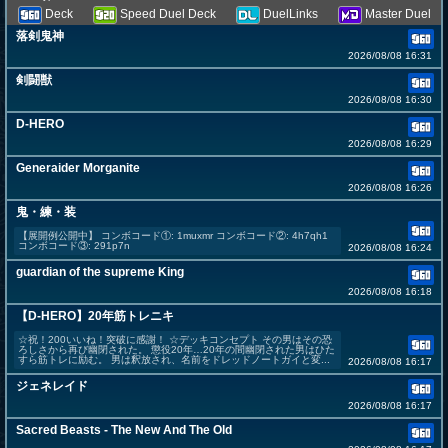
Deck
Speed Duel Deck
DuelLinks
Master Duel
落剣鬼神
2026/08/08 16:31
剣闘獣
2026/08/08 16:30
D-HERO
2026/08/08 16:29
Generaider Morganite
2026/08/08 16:26
鬼・練・装
【展開例公開中】 コンボコード①: 1muxmr コンボコード②: 4h7qh1
コンボコード③: 291p7n
2026/08/08 16:24
guardian of the supreme King
2026/08/08 16:18
【D-HERO】20年筋トレニキ
☆祝！200いいね！突破に感謝！ ☆デッキコンセプト その男はその恐
ろしさから再び幽閉された。 懲役20年…20年の間幽閉された男はひた
すら筋トレに励む。 男は釈放され、名前をドレッドノートガイと変...
2026/08/08 16:17
ジェネレイド
2026/08/08 16:17
Sacred Beasts - The New And The Old