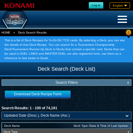
Log in
English
?
HOME
»
Deck Search Results
This is a list of Deck Recipes for Yu-Gi-Oh! TCG cards. By selecting a Deck, you can see
the details of that Deck Recipe. You can search for a Tournament Championship
Deck/Tournament Runner-Up Deck or Decks that contain a specific card. Decks that can
be used in DUEL LINKS and MASTER DUEL are also registered here; use them as a
reference to fare better in Duels.
Deck Search (Deck List)
Search Filters
∧
Download Deck Recipe Form
Search Results: 1 - 100 of 74,181
Deck Name
Deck Type /Date & Time of Last Update:
Deck Type
∨