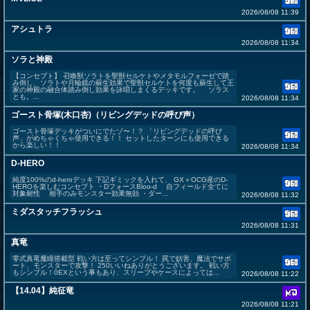
2026/08/08 11:39
アシュトラ
2026/08/08 11:34
ソラと神殿
【コンセプト】 召喚獣ソラトを聖獣セルケトやメタモルフォーゼで踏
み倒し、ソラトや月輪鏡の蘇生効果で聖獣セルケトを何度も蘇生して王
家の神殿の融合体踏み倒し効果を詠唱しまくるデッキです。 ソラス
とも。...
2026/08/08 11:34
ゴースト骨塚(木口杏)（リビングデッドの呼び声）
ゴースト骨塚デッキがついにでたゾ〜！？ 「リビングデッドの呼び
声」がめちゃくちゃ使用できる！！ セットしたターンにも使用できる
から楽しい！！
2026/08/08 11:34
D-HERO
純度100%のd-heroデッキ 下記ギミックを入れて、 GX＋OCG産のD-
HEROを楽しむコンセプト ・DフォースBloo-d 自フィールド全てに
対象耐性 相手のみモンスター効果無効 ・ダー...
2026/08/08 11:32
ミダスタッチフラッシュ
2026/08/08 11:31
真竜
零式真竜魔瞳搭載型 戦い方は至ってシンプル！ 罠で妨害、魔法でサポ
ート、モンスターで攻撃！ 250いいねありがとうございます。 戦い方
もシンプル！0EXという事もあり、スリーブやケースによっては...
2026/08/08 11:22
【14.04】純征竜
2026/08/08 11:21