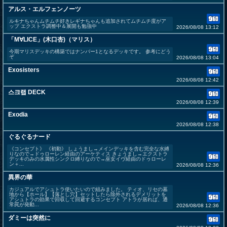
アルス・エルフェンノーツ
ルキナちゃんムチムチ好きレギナちゃんも追加されてムチムチ度がア
ップ エクストラ調整中＆展開も勉強中
2026/08/08 13:12
「M∀LICE」(木口杏)（マリス）
今期マリスデッキの構築ではナンバー1となるデッキです。 参考にどう
ぞ
2026/08/08 13:04
Exosisters
2026/08/08 12:42
스크랩 DECK
2026/08/08 12:39
Exodia
2026/08/08 12:38
ぐるぐるナード
《コンセプト》 《初動》 しょうまし→メインデッキを含む完全な水縛
りなので→ドゥローレン経由のアーケティス きょうまし→エクストラ
デッキのみの水属性シンクロ縛りなので→巫女イヴ経由のドゥローレ
ン＋...
2026/08/08 12:36
異界の華
カジュアルでアシュトラ使いたいので組みました。 ティオ、リセの墓
地から【ホール】【落とし穴】セットしたら除外されるデメリットを
アシュトラの効果で回収して回避するコンセプト アトラが居れば、通
常罠が発動...
2026/08/08 12:36
ダミーは突然に