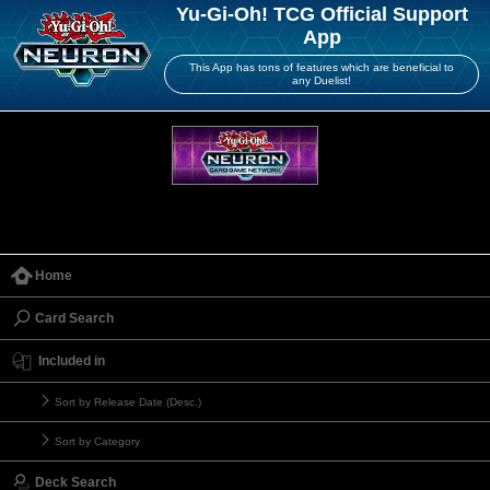
Yu-Gi-Oh! TCG Official Support
App
This App has tons of features which are beneficial to
any Duelist!
Home
Card Search
Included in
Sort by Release Date (Desc.)
Sort by Category
Deck Search