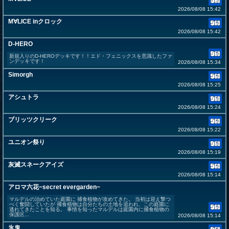
2026/08/08 15:42
M∀LICE inクロック
2026/08/08 15:42
D-HERO
新規入りのD-HEROデッキです！！エド・フェニックスを意識したファ
ンデッキです！
2026/08/08 15:34
Simorgh
2026/08/08 15:25
アシュトラ
2026/08/08 15:24
ブリッツクリーク
2026/08/08 15:22
ユニオン祭り
2026/08/08 15:19
灰滅スネークアイズ
2026/08/08 15:14
アロマ六花−secret evergarden−
マルデルの治めていた庭園に 捕食植物が攻めてきた。 当初は迎え撃つ
べく奮闘していたが 捕食植物は自分たちの土地を追われ、この庭園に
逃れてきたことを知る。 事情を知ったマルデルは庭園内に捕食植物の
保護区...
2026/08/08 15:14
氷鬼