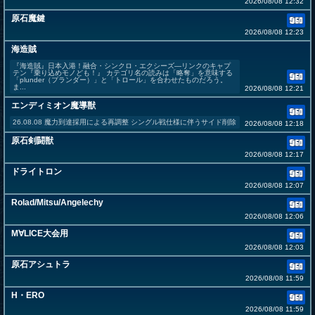
2026/08/08 12:32
原石魔鍵
2026/08/08 12:23
海造賊
『海造賊』日本入港！融合・シンクロ・エクシーズ―リンクのキャプ
テン『乗り込めモノども！』 カテゴリ名の読みは「略奪」を意味する
「plunder（プランダー）」と「トロール」を合わせたものだろう。
ま...
2026/08/08 12:21
エンディミオン魔導獣
26.08.08 魔力到達採用による再調整 シングル戦仕様に伴うサイド削除
2026/08/08 12:18
原石剣闘獣
2026/08/08 12:17
ドライトロン
2026/08/08 12:07
Rolad/Mitsu/Angelechy
2026/08/08 12:06
M∀LICE大会用
2026/08/08 12:03
原石アシュトラ
2026/08/08 11:59
H・ERO
2026/08/08 11:59