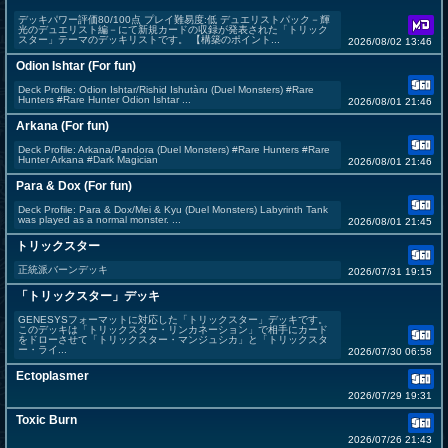
デッキパワー評価80/100点 プレイ難易度:低 デュエリストパック－輝
光のデュエリスト編－にて新規カードの収録が発表された「トリック
スター」テーマのデッキリストです。 【構築のポイント...
2026/08/02 13:46
Odion Ishtar (For fun)
Deck Profile: Odion Ishtar/Rishid Ishutàru (Duel Monsters) #Rare
Hunters #Rare Hunter Odion Ishtar ...
2026/08/01 21:46
Arkana (For fun)
Deck Profile: Arkana/Pandora (Duel Monsters) #Rare Hunters #Rare
Hunter Arkana #Dark Magician
2026/08/01 21:46
Para & Dox (For fun)
Deck Profile: Para & Dox/Mei & Kyu (Duel Monsters) Labyrinth Tank
was played as a normal monster. ...
2026/08/01 21:45
トリックスター
正統派バーンデッキ
2026/07/31 19:15
「トリックスター」デッキ
GENESYSフォーマットに対応した「トリックスター」デッキです。
このデッキは「トリックスター・リンカネーション」で相手にカード
をドローさせて「トリックスター・マンジュシカ」と「トリックスタ
ー・ライ...
2026/07/30 06:58
Ectoplasmer
2026/07/29 19:31
Toxic Burn
2026/07/26 21:43