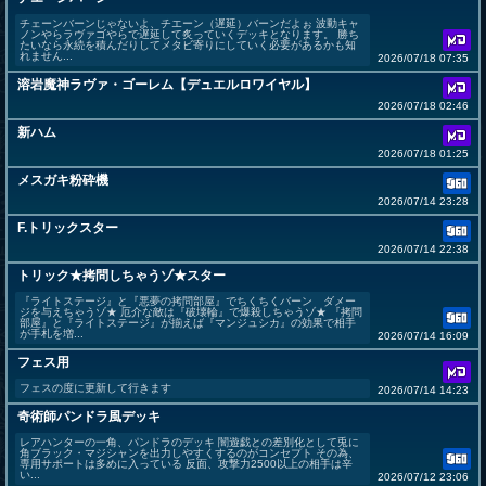
チェーンバーンじゃないよ、チエーン（遅延）バーンだよぉ 波動キャ
ノンやらラヴァゴやらで遅延して炙っていくデッキとなります。 勝ち
たいなら永続を積んだりしてメタビ寄りにしていく必要があるかも知
れません...
2026/07/18 07:35
溶岩魔神ラヴァ・ゴーレム【デュエルロワイヤル】
2026/07/18 02:46
新ハム
2026/07/18 01:25
メスガキ粉砕機
2026/07/14 23:28
F.トリックスター
2026/07/14 22:38
トリック★拷問しちゃうゾ★スター
『ライトステージ』と『悪夢の拷問部屋』でちくちくバーン ダメー
ジを与えちゃうゾ★ 厄介な敵は『破壊輪』で爆殺しちゃうゾ★ 『拷問
部屋』と『ライトステージ』が揃えば『マンジュシカ』の効果で相手
が手札を増...
2026/07/14 16:09
フェス用
フェスの度に更新して行きます
2026/07/14 14:23
奇術師パンドラ風デッキ
レアハンターの一角、パンドラのデッキ 闇遊戯との差別化として兎に
角ブラック・マジシャンを出力しやすくするのがコンセプト その為、
専用サポートは多めに入っている 反面、攻撃力2500以上の相手は辛
い...
2026/07/12 23:06