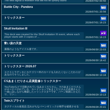
The fires signal a rebellion that will not let tyrrany stand
2026/07/02 00:50
Battle City - Pandora
2026/07/01 20:56
トリックスター
2026/07/01 16:23
Skull Invitation III
This deck was created for the Skull Invitation III event, where each
player starts with 3 copies of ...
2026/07/01 16:15
青い涙の天使
薔薇のようなアイドル達です。
2026/06/30 23:03
トリックスター
2026/06/30 18:42
トリックスター 2026.07
エクストラデッキにカテゴリー外のカードを入れたくないこだわりが
あるのでそうしました。
2026/06/30 10:16
CSあまくだりさん店員監修トリックスター
YouTubeなどで活動されているあまくだりさん。そのあまくだりさん
がオーナーされている、カードショップあまくだりさんの店員さんと
一緒に話しながら構築したトリックスターです。バーン戦術にかえた
り、リン...
2026/06/29 10:13
Twinスプライト
タクティカル改造品 忘れがちなバーンギミックが相手を破産させる
2026/06/28 20:41