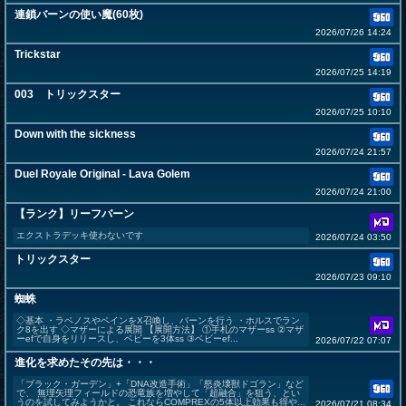
連鎖バーンの使い魔(60枚)
2026/07/26 14:24
Trickstar
2026/07/25 14:19
003 トリックスター
2026/07/25 10:10
Down with the sickness
2026/07/24 21:57
Duel Royale Original - Lava Golem
2026/07/24 21:00
【ランク】リーフバーン
エクストラデッキ使わないです
2026/07/24 03:50
トリックスター
2026/07/23 09:10
蜘蛛
◇基本 ・ラベノスやペインをX召喚し、バーンを行う ・ホルスでラン
ク8を出す ◇マザーによる展開 【展開方法】 ①手札のマザーss ②マザ
ーefで自身をリリースし、ベビーを3体ss ③ベビーef...
2026/07/22 07:07
進化を求めたその先は・・・
「ブラック・ガーデン」+「DNA改造手術」「怒炎壊獣ドゴラン」など
で、 無理矢理フィールドの恐竜族を増やして「超融合」を狙う、とい
うのを試してみようかと。 これならCOMPREXの5体以上効果も得や...
2026/07/21 08:34