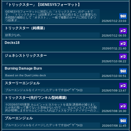
「トリックスター」【GENESYSフォーマット】
GENESYSフォーマットに対応した「トリックスター」のデッキで
す。 「トリックスター」は効果ダメージを与え続けることが重要なた
め戦闘の補助として「オネスト」、一枚で複数のカードに対応できつ
つ効果ダ...
2026/07/12 23:03
トリックスター（純構築）
妨害少なめ。
2026/07/12 06:55
Decks18
2026/07/11 21:40
ジェネシストリックスター
2026/07/10 08:22
Burning Damage Burn
Based on the Duel Links deck
2026/07/10 00:51
スターリーエンジェル
ブルーエンジェルをイメージしたデッキです(((o(*ﾟ∀ﾟ*)o)))
2026/07/09 13:47
トリックスター(先行ワンキル型純構築)
※2026/07/05更新 カムビン＋ヒヨスセットを追加 誘発枠が減りまし
たが先行取って勝てないと意味がないので…… カムビンとフェスの制
約が喧嘩しますがカムビンから入ればフェスをブラッディマリーのコ...
2026/07/08 16:30
ブルーエンジェル
ブルーエンジェルをイメージしたデッキです(((o(*ﾟ∀ﾟ*)o)))
2026/07/08 11:45