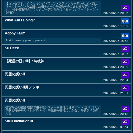
【コンセプト】 クラッキングドラゴン×ブラックガーデンのコンボに、
ローズトークンを活用した相手ターンS召喚を掛け合わせたデッキで
す。 相手召喚時のブラックガーデン効果は「相手に」ローズトークン
を特殊...
2026/06/25 20:05
What Am I Doing?
2026/06/25 17:09
Agony Farm
Just to annoy your opponent
2026/06/25 15:53
Su Deck
2026/06/25 10:36
【死霊の誘いⅢ】*時械神
2026/06/24 23:09
死霊の誘いⅢ
2026/06/23 22:04
死霊の誘いⅢ用デッキ
2026/06/23 21:31
死霊の誘いⅢ
後攻寄せの構築 壊獣で相手モンスターを墓地に送りバーン 送りつけた
壊獣と時械神のバトルでバーン 時械神が墓地にいかない為被ダメを抑
える
2026/06/23 20:48
Skull Invitation III
2026/06/23 07:54