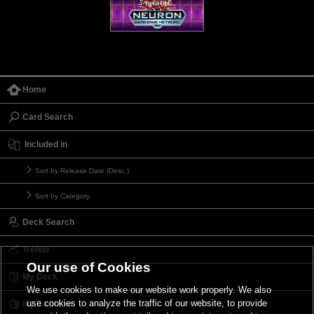
Home
Card Search
Included in
Sort by Release Date (Desc.)
Sort by Category
Deck Search
Trends
Our use of Cookies
My Deck
We use cookies to make our website work properly. We also
use cookies to analyze the traffic of our website, to provide
My Card List