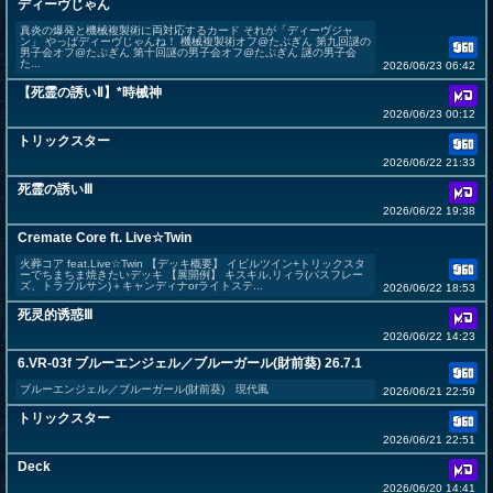
ディーヴじゃん
真炎の爆発と機械複製術に両対応するカード それが「ディーヴジャ
ン」 やっぱディーヴじゃんね！ 機械複製術オフ@たぷぎん 第九回謎の
男子会オフ@たぷぎん 第十回謎の男子会オフ@たぷぎん 謎の男子会
た...
2026/06/23 06:42
【死霊の誘いⅡ】*時械神
2026/06/23 00:12
トリックスター
2026/06/22 21:33
死霊の誘いⅢ
2026/06/22 19:38
Cremate Core ft. Live☆Twin
火葬コア feat.Live☆Twin 【デッキ概要】 イビルツイン+トリックスタ
ーでちまちま焼きたいデッキ 【展開例】 キスキル,リィラ(パスフレー
ズ、トラブルサン)＋キャンディナorライトステ...
2026/06/22 18:53
死灵的诱惑Ⅲ
2026/06/22 14:23
6.VR-03f ブルーエンジェル／ブルーガール(財前葵) 26.7.1
ブルーエンジェル／ブルーガール(財前葵) 現代風
2026/06/21 22:59
トリックスター
2026/06/21 22:51
Deck
2026/06/20 14:41