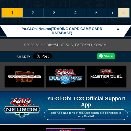
1
2
3
4
5
›
»
Yu-Gi-Oh! Neuron(TRADING CARD GAME CARD
∧
DATABASE)
©2020 Studio Dice/SHUEISHA, TV TOKYO, KONAMI
SHARE:
Yu-Gi-Oh! TCG Official Support
App
This App has tons of features which are beneficial to
any Duelist!