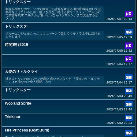
トリックスター
動きが簡単なので、ソロで練習して計算を覚える 拷問部屋を抜いて初
動率を上げているため、削りきれない時は乙女サーチ＋ノーブル止め
で妨害を残す コルチカが通りそうならベラマドンナまで完走するか、
フォク...
2026/07/07 09:13
トリックスター
ブルーエンジェルごっこしつつバーンで楽しくウルトラ上手に焼けま
したします
2026/07/05 19:59
時間旅行2019
2026/07/05 16:42
.
2026/07/04 19:17
天使のリトルクライ
涙止まらないのは バーンが痛い 痛いせいなんだ 『深海のリトルクラ
イ』は名曲なので全人類聞こうね
2026/07/04 12:17
トリックスター
2026/07/03 23:45
Wooland Sprite
2026/07/03 19:44
Trickstar
2026/07/02 09:23
Fire Princess (Goat Burn)