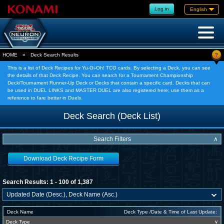
Log in
English
?
HOME
»
Deck Search Results
This is a list of Deck Recipes for Yu-Gi-Oh! TCG cards. By selecting a Deck, you can see
the details of that Deck Recipe. You can search for a Tournament Championship
Deck/Tournament Runner-Up Deck or Decks that contain a specific card. Decks that can
be used in DUEL LINKS and MASTER DUEL are also registered here; use them as a
reference to fare better in Duels.
Deck Search (Deck List)
Search Filters
∧
Download Deck Recipe Form
Search Results: 1 - 100 of 1,387
Deck Name
Deck Type /Date & Time of Last Update:
Deck Type
∨