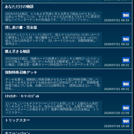
あなただけの物語
2024/12/14追記 とりあえず完成と言える所まで組み上がりました。
以前より予告していた、サイドデッキとの入れ替えで3タイプに変化可
能なハイランダーデッキの完成品です。 プラン1でソフトロッ...
2026/07/21 08:33
消し炭の書－完全版
5月のデュエリストパックに向けて、使えそうなのがないか古いカード
の整理をしていた時「炎の魔精イグニス」を見つけたのをきっかけに
組んでみた試作品デッキです。 古いカードだからか、回数制限無し・
条件はリ...
2026/07/21 08:32
燃え尽きる物語
2023/06/12追記 地縛カードの効果がこのデッキと相性ぴったりだっ
たので投入。それに伴いデッキ内容を大幅変更しました。 「禁じられ
た物語」の派生型－効果ダメージ特化型のハイランダーデッキです。...
2026/07/21 08:31
強制特殊召喚デッキ
デッキ名通り、強制的に特殊召喚させるカード及び特殊召喚に対しペ
ナルティを与えるカードを組み合わせた試作品デッキです。 防御面度
外視で組んでいる為、自爆にだけは御用心を。 (普段は組まない、一芸
特化...
2026/07/21 08:31
ﾄﾘｯｸｽﾀｰ・ﾓｰｿｰｴﾝｼﾞｪﾙ
どいつもこいつもチクチクバーンでどつき回したる！上振れたら先行
ワンキルだってできるんや。自分から展開しても、お相手が展開して
もバーンダメージが発生するで！ 悪夢の拷問部屋の正式名称は「トリ
ックスター...
2026/07/20 22:09
トリックスター
2026/07/18 16:38
チエーンバーン