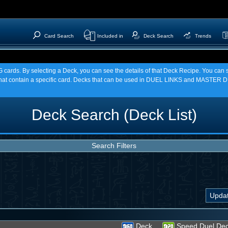
Card Search
Included in
Deck Search
Trends
TCG cards. By selecting a Deck, you can see the details of that Deck Recipe. You c
t contain a specific card. Decks that can be used in DUEL LINKS and MASTER DU
Deck Search (Deck List)
Search Filters
Deck
Speed Duel De