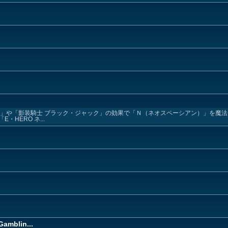
人」や「影装騎士 ブラック・ジャック」の効果で「Ｎ（ネオスペーシアン）」を魔
HERO ネ...
Gamblin...