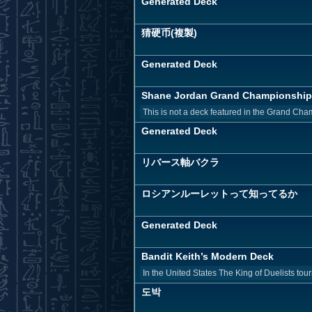
Generated Deck
猜硬币(複製)
Generated Deck
Shane Jordan Grand Championship
This is not a deck featured in the Grand Cham
Generated Deck
リバース軸バクラ
ロシアンルーレットって知ってるか
Generated Deck
Bandit Keith’s Modern Deck
In the United States The King of Duelists to
도박