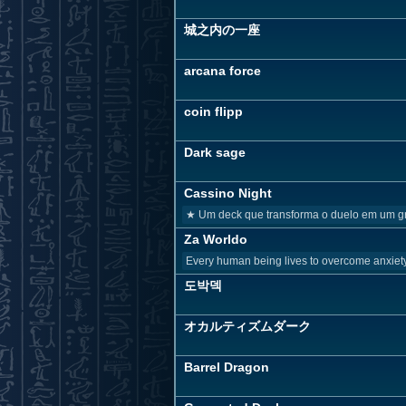
城之内の一座
arcana force
coin flipp
Dark sage
Cassino Night
★ Um deck que transforma o duelo em um gra
Za Worldo
Every human being lives to overcome anxiety 
도박덱
オカルティズムダーク
Barrel Dragon