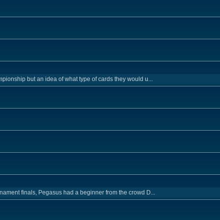
pionship but an idea of what type of cards they would u...
urnament finals, Pegasus had a beginner from the crowd D...