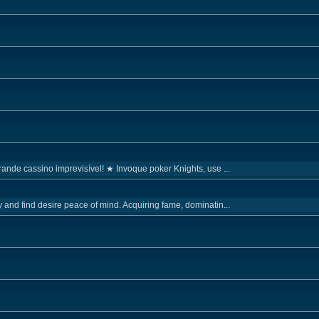
nde cassino imprevisível! ★ Invoque poker Knights, use ...
and find desire peace of mind. Acquiring fame, dominatin...