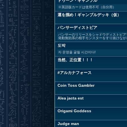
トゥーン・ギャンブル
※英語版カードは使用不可（自分用）
運を掴め！ギャンブルデッキ（仮）
パンサーディストピア
パンサーのリリースをシャドウディストピア
発動無効系の相手モンスターをすり抜けながら
도박
자 운명을 굴릴 시간이다!
当然、正位置！！！
#アルカナフォース
Coin Toss Gambler
Alea jacta est
Origami Goddess
Judge man