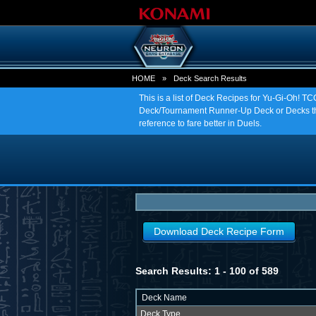
HOME
»
Deck Search Results
This is a list of Deck Recipes for Yu-Gi-Oh! 
Deck/Tournament Runner-Up Deck or Decks tha
reference to fare better in Duels.
Download Deck Recipe Form
Search Results: 1 - 100 of 589
Deck Name
Deck Type