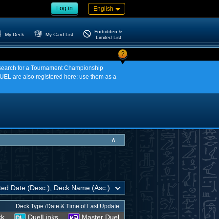
Log in
English
Forbidden &
My Deck
My Card List
Limited List
?
an search for a Tournament Championship
EL are also registered here; use them as a
∧
Deck Type /Date & Time of Last Update:
ck
DuelLinks
Master Duel