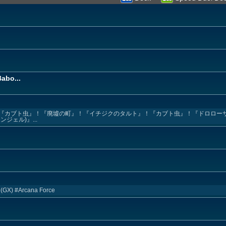
Babo...
階段』！『カブト虫』！『廃墟の町』！『イチジクのタルト』！『カブト虫』！『ドロロ
ジェル)』...
 (GX) #Arcana Force