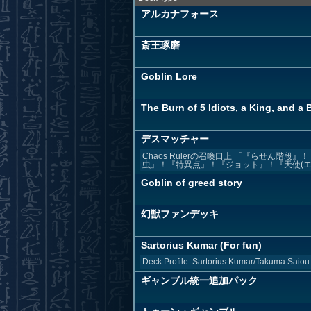
アルカナフォース
斎王琢磨
Goblin Lore
The Burn of 5 Idiots, a King, and a 
デスマッチャー
Chaos Rulerの召喚口上 「『らせん
虫』！『特異点』！『ジョット』！『天使(エン
Goblin of greed story
幻獣ファンデッキ
Sartorius Kumar (For fun)
Deck Profile: Sartorius Kumar/Takuma Saiou
ギャンブル統一追加パック