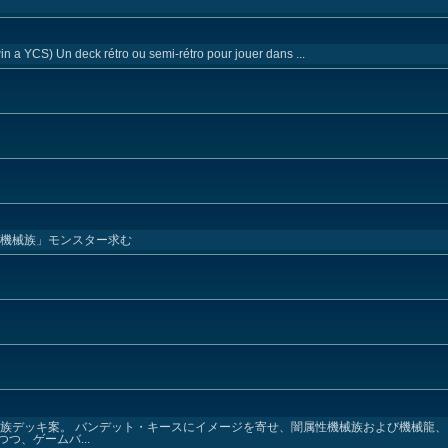
n a YCS) Un deck rétro ou semi-rétro pour jouer dans ...
/機械族」モンスター求む
械族デッキ案。 バンデット・キースにイメージを寄せ、闇属性機械族および機械龍、
つ、ゲームバ...