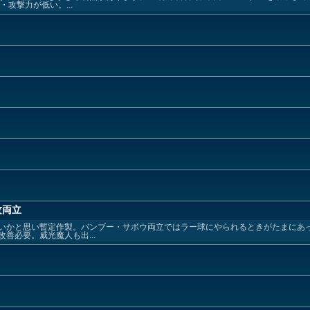
攻撃力が低い。...
攻両立
いかと思い暫定作製。バンブー・サボウ両立ではラー球にやられるときがたまにあ
善必要。威光魔人も出...