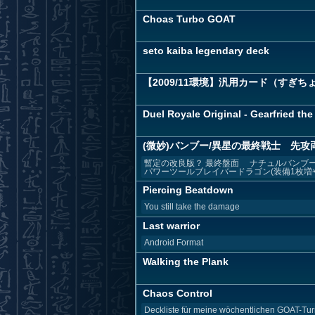
Choas Turbo GOAT
seto kaiba legendary deck
【2009/11環境】汎用カード（すぎち
Duel Royale Original - Gearfried the
(微妙)バンブー/異星の最終戦士 先攻
暫定の改良版？ 最終盤面 ナチュルバンブ
パワーツールブレイバードラゴン(装備1枚増やせ
Piercing Beatdown
You still take the damage
Last warrior
Android Format
Walking the Plank
Chaos Control
Deckliste für meine wöchentlichen GOAT-Tur