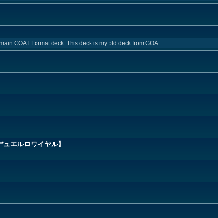
main GOAT Format deck. This deck is my old deck from GOA...
デュエルロワイヤル】