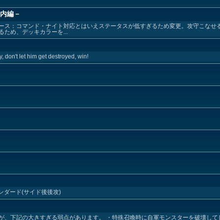
之内編－
ース：コマンド・ナイト対応とはいえステータスが低すぎるため変更。攻守こなせ
ため、デッキカラーを...
, don't let him get destroyed, win!
ンダード(サイド後後攻)
が、下記の大きすぎる弱点があります。 ・特殊召喚時に自軍モンスターを破壊して