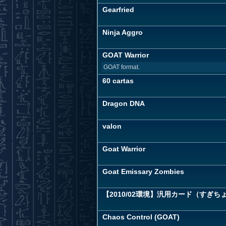
Gearfried
Ninja Aggro
GOAT Warrior
GOAT format.
60 cartas
Dragon DNA
valon
Goat Warrior
Goat Emissary Zombies
【2010/02環境】汎用カード（すぎち
Chaos Control (GOAT)