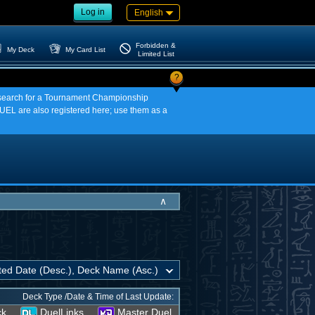
Log in
English
Forbidden &
My Deck
My Card List
Limited List
?
an search for a Tournament Championship
EL are also registered here; use them as a
∧
Deck Type /Date & Time of Last Update:
ck
DuelLinks
Master Duel