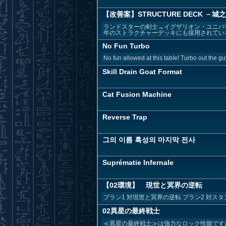
【改善案】STRUCTURE DECK －城
ランドスターの剣士→イグザリオン・ユニバ
年のストラクチャーデッキにも採用されている
No Fun Turbo
No fun allowed at this table! Turbo out the guy
Skill Drain Goat Format
Cat Fusion Machine
Reverse Trap
그의 이름 혹성의 마지막 전사
Suprématie Infernale
【02環境】 現世と冥界の逆転
プラン1 対現世と冥界の逆転 プラン2 対スタ
02異星の最終戦士
≪異星の最終戦士≫は強力なロック性能です