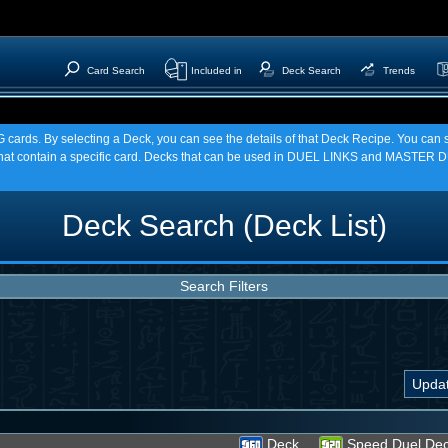
Card Search
Included in
Deck Search
Trends
TCG cards. By selecting a Deck, you can see the details of that Deck Recipe. You c
t contain a specific card. Decks that can be used in DUEL LINKS and MASTER DU
Deck Search (Deck List)
Search Filters
Deck
Speed Duel De