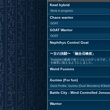
Kewl hybrid
Work in progress
Chaos warrior
GOAT
GOAT Warrior
GOAT
Nephthys Control Goat
〜古の決闘〜 「融合召喚術」
Youtubeの動画で使うつもりのデッキです
を確実に狙えるようにしました。
Weird Fusions
Gurimo (For fun)
Deck Profile: Gurimo (Duel Monsters) #Obeli
Battle City - Mind Controlled Jonou
Warrior