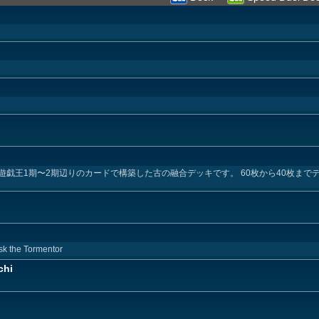
。 遊戯王1期〜2期辺りのカードで構築した古の融合デッキです。 60枚から40枚ま
sk the Tormentor
chi