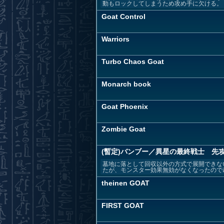
動もロックしてしまうため攻め手に欠ける。 ・
Goat Control
Warriors
Turbo Chaos Goat
Monarch book
Goat Phoenix
Zombie Goat
(暫定)バンブー／異星の最終戦士 先
墓地に落として回収以外の方式で展開できな
たが、モンスター効果無効がなくなったので改
theinen GOAT
FIRST GOAT