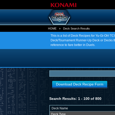
HOME
»
Deck Search Results
This is a list of Deck Recipes for Yu-Gi-Oh! 
Deck/Tournament Runner-Up Deck or Decks tha
reference to fare better in Duels.
Download Deck Recipe Form
Search Results: 1 - 100 of 800
Deck Name
Deck Type