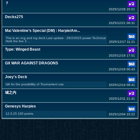
？
2025/12/28 20:01
Decks275
2025/12/21 06:31
Mai Valentine’s Special (DM) : Harpie/Am...
This is an ocg and tcg deck Last update : 28/2/2023 power Technical
Hold the line 3 ...
2025/12/17 11:21
Type: Winged Beast
2025/12/16 17:01
GX WAR AGAINST DRAGONS
2025/12/16 00:43
Joey's Deck
Idk for the possiblility of Tournament use
2025/12/14 06:41
城之内
2025/12/11 21:41
Genesys Harpies
12.3.25 100 points.
2025/12/04 10:22