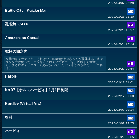
2026/03/07 22:58
Battle City - Kujaku Mai
2026/02/27 21:10
孔雀舞（5D's）
2026/02/23 16:27
Amazoness Casual
2026/02/23 16:23
究極の城之内
究極のキャラデッキ。それはYouTuberはやぶささんが提案する、キャ
ラクターが使った、デッキに入れていたカードを、枚数まで遵守し
た、まさにキャラクターたちが持っていたデッキそのものだ！！ これ
は、...
2026/02/22 00:54
Harpie
2026/02/17 21:01
No.07【ホルスハーピィ】1月1日制限
2026/02/17 00:08
Berdley (Virtual Arc)
2026/02/08 02:24
해피
2026/02/01 14:55
ハーピィ
2026/01/22 06:35