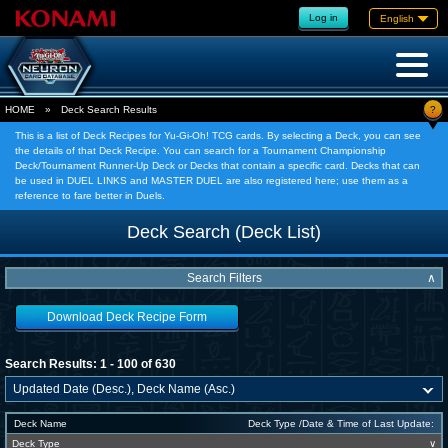
Log in
English
?
HOME
»
Deck Search Results
This is a list of Deck Recipes for Yu-Gi-Oh! TCG cards. By selecting a Deck, you can see
the details of that Deck Recipe. You can search for a Tournament Championship
Deck/Tournament Runner-Up Deck or Decks that contain a specific card. Decks that can
be used in DUEL LINKS and MASTER DUEL are also registered here; use them as a
reference to fare better in Duels.
Deck Search (Deck List)
Search Filters
∧
Download Deck Recipe Form
Search Results: 1 - 100 of 630
Deck Name
Deck Type /Date & Time of Last Update:
Deck Type
∨