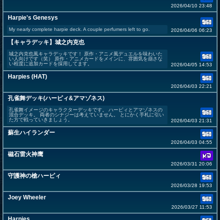
2026/04/10 23:48
Harpie's Genesys
My nearly complete harpie deck. A couple perfumers left to go.
2026/04/06 06:23
【キャラデッキ】城之内克也
城之内克也風キャラデッキです！ 原作・アニメ風デュエルを味わいた
い人向けです（笑） 原作・アニメカードをメインに、雰囲気を崩さな
い程度に追加カードを採用してます。
2026/04/05 14:53
Harpies (HAT)
2026/04/03 22:21
孔雀舞デッキ(ハーピィ&アマゾネス)
孔雀舞イメージのキャラクターデッキです。 ハーピィとアマゾネスの
混合デッキ。 両者のシナジーは考えていません。 とにかく手札に引い
た方で戦っていきましょう。
2026/04/03 21:31
蘇生ハイランダー
2026/04/03 04:55
磁石雷火神鹰
2026/03/31 20:06
守護神の槍ハーピィ
2026/03/28 19:53
Joey Wheeler
2026/03/27 11:53
Harpies.