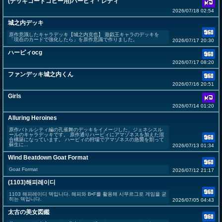
(デッキコードコピー用)ハーピィ・レディ
2026/07/18 02:54
城之内デッキ
原作意識したキャラデッキ【城之内克也】 遊戯王キャラのデッキを
「現在のカードで強化したら」を原作意識で作りました。
2026/07/17 20:30
ハーピィocg
2026/07/17 08:20
ファンデッキ城之内くん
2026/07/16 20:51
Girls
2026/07/14 01:20
Alluring Heroines
原作バトルシティ編の孔雀舞のデッキをイメージした、ジェネシスル
ールのキャラデッキです。 原作通りハーピィにアマゾネスを加えた混
合構築になっています。 ハーピィの狩場でアマゾネスの急襲を割って
蘇生に...
2026/07/13 01:34
Wind Beatdown Goat Format
Goat Format
2026/07/12 21:17
(1103)해피레이디
1103 해피레이디 덱입니다. 해피와 B•F를 활용해 시무르그로 게임을 굳
히는 덱입니다.
2026/07/05 04:43
太古の美女図鑑