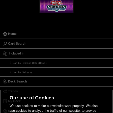
Home
Card Search
Included in
Sort by Release Date (Desc.)
Sort by Category
Deck Search
Trends
Our use of Cookies
My Deck
We use cookies to make our website work properly. We also
use cookies to analyze the traffic of our website, to provide
My Card List