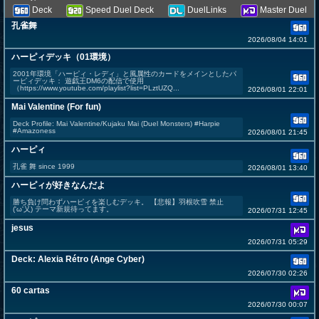
Deck
Speed Duel Deck
DuelLinks
Master Duel
孔雀舞
2026/08/04 14:01
ハーピィデッキ（01環境）
2001年環境「ハーピィ・レディ」と風属性のカードをメインとしたパ
ーピィデッキ： 遊戯王DM6の配信で使用
（https://www.youtube.com/playlist?list=PLztUZQ...
2026/08/01 22:01
Mai Valentine (For fun)
Deck Profile: Mai Valentine/Kujaku Mai (Duel Monsters) #Harpie
#Amazoness
2026/08/01 21:45
ハーピィ
孔雀 舞 since 1999
2026/08/01 13:40
ハーピィが好きなんだよ
勝ち負け問わずハーピィを楽しむデッキ。 【悲報】羽根吹雪 禁止
('ω'乂) テーマ新規待ってます。
2026/07/31 12:45
jesus
2026/07/31 05:29
Deck: Alexia Rétro (Ange Cyber)
2026/07/30 02:26
60 cartas
2026/07/30 00:07