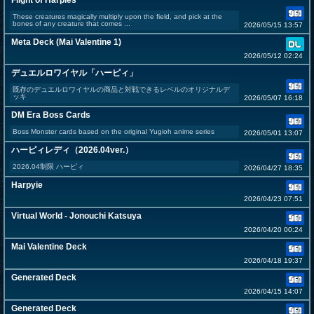
Flight of Harpies
These creatures magically multiply upon the field, and pick at the
bones of any creature that comes ...
2026/05/15 13:57
Meta Deck (Mai Valentine 1)
2026/05/12 02:24
デュエルロワイヤル「ハーピィ」
既存のデュエルロワイヤルの商品と対戦できるレベルのオリジナルデ
ッキ
2026/05/07 16:18
DM Era Boss Cards
Boss Monster cards based on the original Yugioh anime series
2026/05/01 13:07
ハーピィレディ（2026.04ver.）
2026.04制限 ハーピィ
2026/04/27 18:35
Harpyie
2026/04/23 07:51
Virtual World - Jonouchi Katsuya
2026/04/20 00:24
Mai Valentine Deck
2026/04/18 19:37
Generated Deck
2026/04/15 14:07
Generated Deck