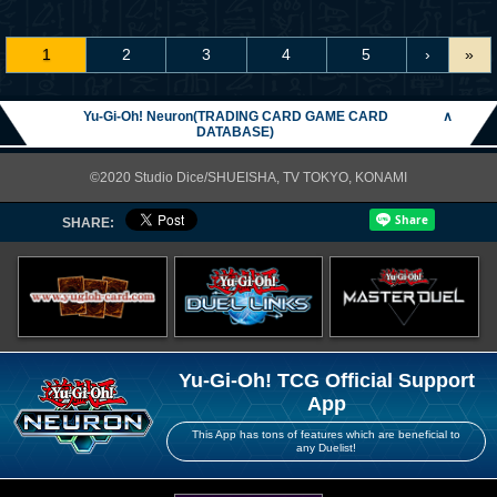
1
2
3
4
5
›
»
Yu-Gi-Oh! Neuron(TRADING CARD GAME CARD
∧
DATABASE)
©2020 Studio Dice/SHUEISHA, TV TOKYO, KONAMI
SHARE:
Yu-Gi-Oh! TCG Official Support
App
This App has tons of features which are beneficial to
any Duelist!