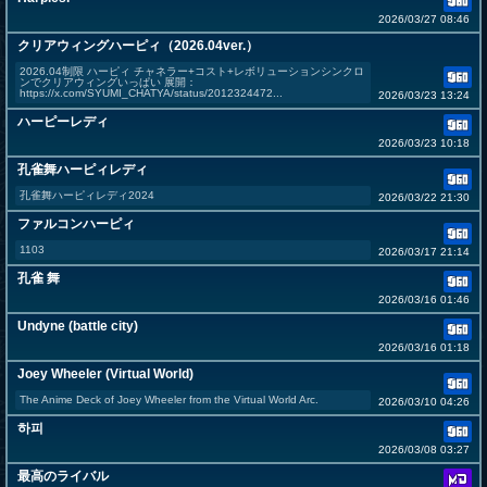
2026/03/27 08:46
クリアウィングハーピィ（2026.04ver.）
2026.04制限 ハーピィ チャネラー+コスト+レボリューションシンクロ
ンでクリアウィングいっぱい 展開：
https://x.com/SYUMI_CHATYA/status/2012324472...
2026/03/23 13:24
ハーピーレディ
2026/03/23 10:18
孔雀舞ハーピィレディ
孔雀舞ハーピィレディ2024
2026/03/22 21:30
ファルコンハーピィ
1103
2026/03/17 21:14
孔雀 舞
2026/03/16 01:46
Undyne (battle city)
2026/03/16 01:18
Joey Wheeler (Virtual World)
The Anime Deck of Joey Wheeler from the Virtual World Arc.
2026/03/10 04:26
하피
2026/03/08 03:27
最高のライバル