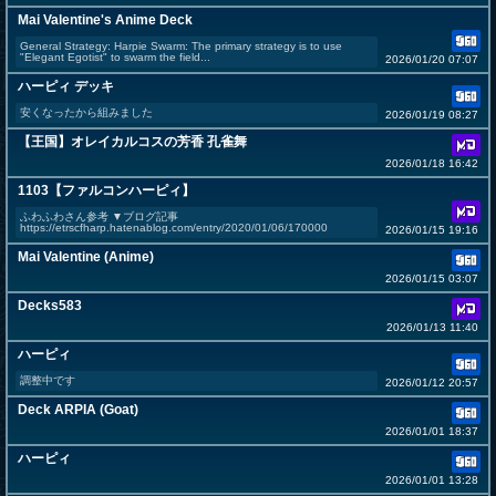
Mai Valentine's Anime Deck
General Strategy: Harpie Swarm: The primary strategy is to use
"Elegant Egotist" to swarm the field...
2026/01/20 07:07
ハーピィ デッキ
安くなったから組みました
2026/01/19 08:27
【王国】オレイカルコスの芳香 孔雀舞
2026/01/18 16:42
1103【ファルコンハーピィ】
ふわふわさん参考 ▼ブログ記事
https://etrscfharp.hatenablog.com/entry/2020/01/06/170000
2026/01/15 19:16
Mai Valentine (Anime)
2026/01/15 03:07
Decks583
2026/01/13 11:40
ハーピィ
調整中です
2026/01/12 20:57
Deck ARPIA (Goat)
2026/01/01 18:37
ハーピィ
2026/01/01 13:28