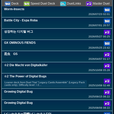
Deck
Speed Duel Deck
DuelLinks
Master Duel
Worm-Insects
2026/07/23 02:01
Battle City - Espa Roba
2026/07/01 20:57
성장하는 디지털 버그
2026/05/27 00:25
GX OMINOUS FIENDS
2026/05/25 23:42
昆虫 GS
2026/04/07 01:17
☆2 Die Macht von Digitalkäfer
2025/10/08 05:28
☆2 The Power of Digital Bugs
Loaner deck from Duel Trial "Legacy Cards Assemble" (Legacy Pack
cards only). Difficulty level ☆2...
2025/10/08 02:48
Growing Digital Bug
2025/09/15 06:22
Growing Digital Bug
2025/08/06 08:22