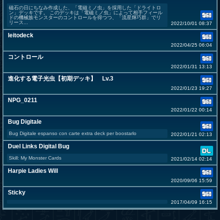
磁石の日にちなみ作成した、「電磁ミノ虫」を採用した「ドライトロ
ン」デッキです。 このデッキは「電磁ミノ虫」によって相手フィール
ドの機械族モンスターのコントロールを得つつ、「流星輝巧群」でリ
リース...
2022/10/01 08:37
leitodeck
2022/04/25 06:04
コントロール
2022/01/31 13:13
進化する電子光虫【初期デッキ】 Lv.3
2022/01/23 19:27
NPG_0211
2022/01/22 00:14
Bug Digitale
Bug Digitale espanso con carte extra deck per boostarlo
2022/01/21 02:13
Duel Links Digital Bug
Skill: My Monster Cards
2021/02/14 02:14
Harpie Ladies Will
2020/09/06 15:59
Sticky
2017/04/09 16:15