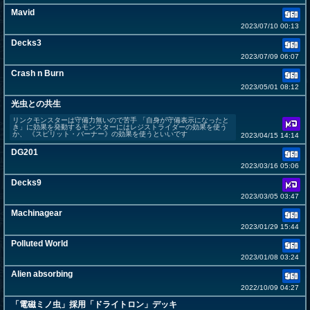
Mavid
2023/07/10 00:13
Decks3
2023/07/09 06:07
Crash n Burn
2023/05/01 08:12
光虫との共生
リンクモンスターは守備力無いので苦手 「自身が守備表示になったと
き」に効果を発動するモンスターにはレジストライダーの効果を使う
か、 《スピリット・バーナー》の効果を使うといいです
2023/04/15 14:14
DG201
2023/03/16 05:06
Decks9
2023/03/05 03:47
Machinagear
2023/01/29 15:44
Polluted World
2023/01/08 03:24
Alien absorbing
2022/10/09 04:27
「電磁ミノ虫」採用「ドライトロン」デッキ