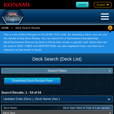
Log in
English
?
HOME
»
Deck Search Results
This is a list of Deck Recipes for Yu-Gi-Oh! TCG cards. By selecting a Deck, you can see
the details of that Deck Recipe. You can search for a Tournament Championship
Deck/Tournament Runner-Up Deck or Decks that contain a specific card. Decks that can
be used in DUEL LINKS and MASTER DUEL are also registered here; use them as a
reference to fare better in Duels.
Deck Search (Deck List)
Search Filters
∧
Download Deck Recipe Form
Search Results: 1 - 54 of 54
Deck Name
Deck Type /Date & Time of Last Update:
Deck Type
∨