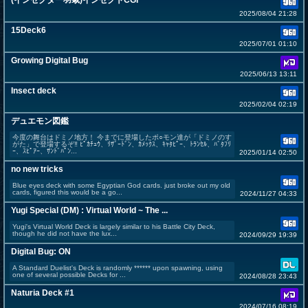
(インセクター羽蛾)インセクトCGI
2025/08/04 21:28
15Deck6
2025/07/01 01:10
Growing Digital Bug
2025/06/13 13:11
Insect deck
2025/02/04 02:19
デュエモン図鑑
今度の舞台はドミノ地方！ 今までに登場したポ○モン達が「ドミノのす
がた」で登場するぞ‼ ﾋﾟｶﾁｭｳ、ﾘｻﾞｰﾄﾞﾝ、ｶﾒｯｸｽ、ｷｬﾀﾋﾟｰ、ﾄﾗﾝｾﾙ、ﾊﾞﾀﾌﾘ
ｰ、ｽﾋﾟｱｰ、ｻﾝﾄﾞﾊﾟﾝ...
2025/01/14 02:50
no new tricks
Blue eyes deck with some Egyptian God cards. just broke out my old
cards, figured this would be a go...
2024/11/27 04:33
Yugi Special (DM) : Virtual World ~ The ...
Yugi's Virtual World Deck is largely similar to his Battle City Deck,
though he did not have the lux...
2024/09/29 19:39
Digital Bug: ON
A Standard Duelist's Deck is randomly ****** upon spawning, using
one of several possible Decks for ...
2024/08/28 23:43
Naturia Deck #1
2024/07/16 08:19