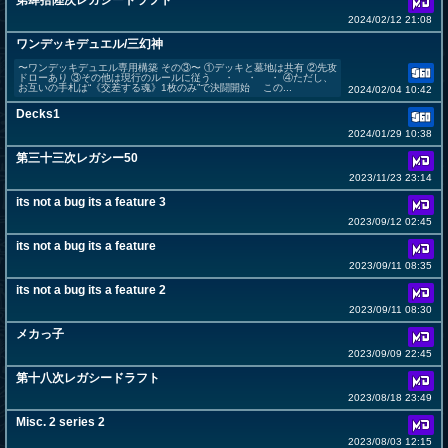
第肆拾陸次レガシードラフト
2024/02/12 21:08
ワンデッキデュエル/三幻神
〜ワンデッキデュエル専用構築 その③〜 ①デッキと墓地は共有 ②先攻
ドローあり ③その他は現行のルールに従う ・ ・ ・ ④ただし、
お互いの手札は“《交差する魂》1枚のみ”で決闘開始 この...
2024/02/04 10:42
Decks1
2024/01/29 10:38
第三十三次レガシー50
2023/11/23 23:14
its not a bug its a feature 3
2023/09/12 02:45
its not a bug its a feature
2023/09/11 08:35
its not a bug its a feature 2
2023/09/11 08:30
メカっ子
2023/09/09 22:45
第十八次レガシードラフト
2023/08/18 23:49
Misc. 2 series 2
2023/08/03 12:15