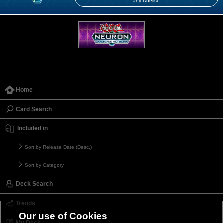
any Duelist!
Home
Card Search
Included in
Sort by Release Date (Desc.)
Sort by Category
Deck Search
Trends
Our use of Cookies
My Deck