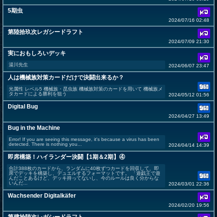
5期虫
2024/07/16 02:48
第陸拾玖次レガシードラフト
2024/07/09 21:30
実におもしろいデッキ
湯川先生
2024/06/07 23:47
人は機械族対策カードだけで決闘出来るか？
光属性 レベル5 機械族・昆虫族 機械族対策のカードを用いて 機械族メ
タカードによる勝利を狙う
2024/05/12 01:56
Digital Bug
2024/04/27 13:49
Bug in the Machine
Error! If you are seeing this message, it's because a virus has been
detected. There is nothing you...
2024/04/14 14:39
即席構築！ハイランダー決闘【1期＆2期】④
合計388枚のカードから、ランダムに40枚ずつカードを回収して、即
席でデッキを構築し、デュエルするフォーマットです。 「遊戯王で遊
んだことあるけど、デッキ持ってないし、今のルールは良く分からな
いんだ...
2024/03/01 22:36
Wachsender Digitalkäfer
2024/02/20 19:56