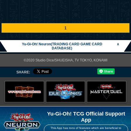
1
Yu-Gi-Oh! Neuron(TRADING CARD GAME CARD
∧
DATABASE)
©2020 Studio Dice/SHUEISHA, TV TOKYO, KONAMI
SHARE:
Yu-Gi-Oh! TCG Official Support
App
This App has tons of features which are beneficial to