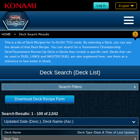
Log in
English
?
HOME
»
Deck Search Results
This is a list of Deck Recipes for Yu-Gi-Oh! TCG cards. By selecting a Deck, you can see
the details of that Deck Recipe. You can search for a Tournament Championship
Deck/Tournament Runner-Up Deck or Decks that contain a specific card. Decks that can
be used in DUEL LINKS and MASTER DUEL are also registered here; use them as a
reference to fare better in Duels.
Deck Search (Deck List)
Search Filters
∧
Download Deck Recipe Form
Search Results: 1 - 100 of 2,042
Deck Name
Deck Type /Date & Time of Last Update:
Deck Type
∨