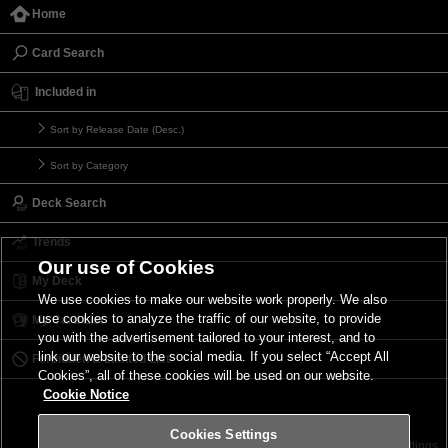
Home
Card Search
Included in
Sort by Release Date (Desc.)
Sort by Category
Deck Search
Trends
Our use of Cookies
My Deck
We use cookies to make our website work properly. We also
use cookies to analyze the traffic of our website, to provide
My Card List
you with the advertisement tailored to your interest, and to
link our website to the social media. If you select “Accept All
Forbidden & Limited List
Cookies”, all of these cookies will be used on our website.
Cookie Notice
Cookies Settings
Contact
Terms of Use
Terms of Use
Cookies Settings