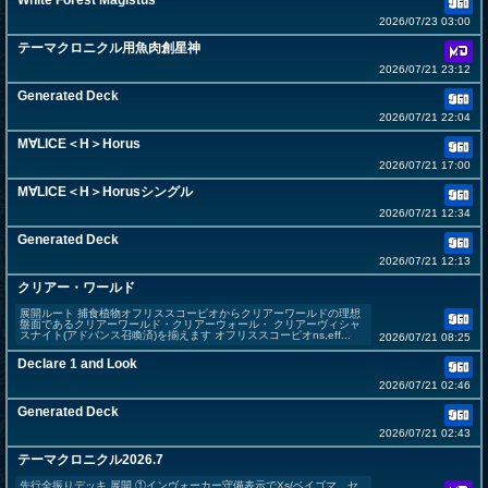
White Forest Magistus
2026/07/23 03:00
テーマクロニクル用魚肉創星神
2026/07/21 23:12
Generated Deck
2026/07/21 22:04
M∀LICE＜H＞Horus
2026/07/21 17:00
M∀LICE＜H＞Horusシングル
2026/07/21 12:34
Generated Deck
2026/07/21 12:13
クリアー・ワールド
展開ルート 捕食植物オフリススコーピオからクリアーワールドの理想
盤面であるクリアーワールド・クリアーウォール・ クリアーヴィシャ
スナイト(アドバンス召喚済)を揃えます オフリススコーピオns,eff...
2026/07/21 08:25
Declare 1 and Look
2026/07/21 02:46
Generated Deck
2026/07/21 02:43
テーマクロニクル2026.7
先行全振りデッキ 展開 ①インヴォーカー守備表示でXs(ベイゴマ、セ