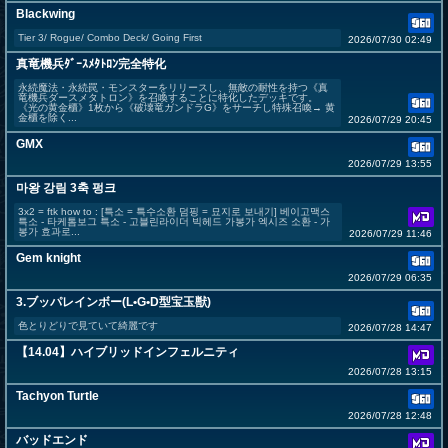
Blackwing
Tier 3/ Rogue/ Combo Deck/ Going First
2026/07/30 02:49
真竜機兵ﾀﾞｰｽﾒﾀﾄﾛﾝ完全特化
永続魔法・永続罠・モンスターをリリースし、無敵の耐性を持つ《真
竜機兵ダースメタトロン》を召喚することに特化したデッキです。
《光の黄金櫃》1枚から《破壊竜ガンドラG》をサーチし特殊召喚→ 黄
金櫃を除く...
2026/07/29 20:45
GMX
2026/07/29 13:55
마왕 강림 3축 펑크
3x2 = ftk how to : [특소 = 특수소환 덤핑 = 묘지로 보내기] 베이고맥스
특소 - 타케톰보그 특소 - 고블린라이더 빅헤드 가봉가 엑시즈 소환 - 가
봉가 효과로...
2026/07/29 11:46
Gem knight
2026/07/29 06:35
3.ブッパレインボー(L•G•D型宝玉獣)
色とりどりで見ていて綺麗です
2026/07/28 14:47
【14.04】ハイブリッドインフェルニティ
2026/07/28 13:15
Tachyon Turtle
2026/07/28 12:48
バッドエンド