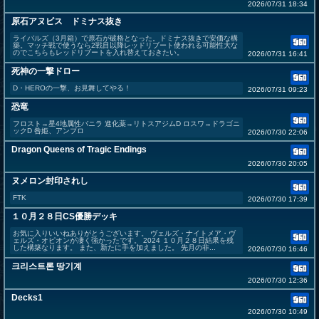
2026/07/31 18:34
原石アヌビス ドミナス抜き
ライバルズ（3月箱）で原石が破格となった。ドミナス抜きで安価な構
築。マッチ戦で使うなら2戦目以降レッドリブート使われる可能性大な
のでこちらもレッドリブートを入れ替えておきたい。
2026/07/31 16:41
死神の一撃ドロー
D・HEROの一撃、お見舞してやる！
2026/07/31 09:23
恐竜
フロスト→星4地属性バニラ 進化薬→リトスアジムD ロスワ→ドラゴニ
ックD 咎姫、アンブロ
2026/07/30 22:06
Dragon Queens of Tragic Endings
2026/07/30 20:05
ヌメロン封印されし
FTK
2026/07/30 17:39
１０月２８日CS優勝デッキ
お気に入りいいねありがとうございます。 ヴェルズ・ナイトメア・ヴ
ェルズ・オピオンが凄く強かったです。 2024 １０月２８日結果を残
した構築なります。 また、新たに手を加えました。 先月の非...
2026/07/30 16:46
크리스트론 땅기계
2026/07/30 12:36
Decks1
2026/07/30 10:49