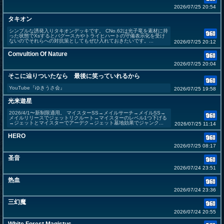
2026/07/25 20:54
タキオン
シンプルな誘発入りタキオンデッキです。 CNo.62は光子竜を素材に持
った状態でXsするとバグースカやトライヒハートの守備表示化を受け
ないのでそれらへの対抗策としてもぜひ入れておきたいです。...
2026/07/25 20:12
Convultion Of Nature
2026/07/25 20:04
そこに辿りついたなら 最後に笑っていれるから
YouTube『ゆきうさ会』
2026/07/25 19:58
光来遊星
2026/4/1〜新制限適用。 マイスターSS→メイルサーチ→メイルSS→
メイルリリースでジェットリクルート→マイスターのレベル1つ下げる
→ジェットとマイスターでアーデク→ジェット墓地効果でジャンク...
2026/07/25 11:14
HERO
2026/07/25 08:17
圣音
2026/07/24 23:51
热血
2026/07/24 23:36
三幻魔
2026/07/24 20:55