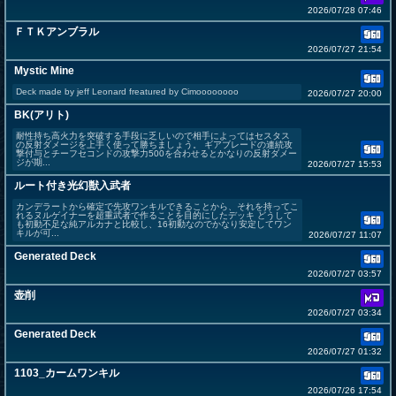
2026/07/28 07:46
ＦＴＫアンブラル
2026/07/27 21:54
Mystic Mine
Deck made by jeff Leonard freatured by Cimoooooooo
2026/07/27 20:00
BK(アリト)
耐性持ち高火力を突破する手段に乏しいので相手によってはセスタス
の反射ダメージを上手く使って勝ちましょう。 ギアブレードの連続攻
撃付与とチーフセコンドの攻撃力500を合わせるとかなりの反射ダメー
ジが期...
2026/07/27 15:53
ルート付き光幻獣入武者
カンデラートから確定で先攻ワンキルできることから、それを持ってこ
れるヌルゲイナーを超重武者で作ることを目的にしたデッキ どうして
も初動不足な純アルカナと比較し、16初動なのでかなり安定してワン
キルが可...
2026/07/27 11:07
Generated Deck
2026/07/27 03:57
壶削
2026/07/27 03:34
Generated Deck
2026/07/27 01:32
1103_カームワンキル
2026/07/26 17:54