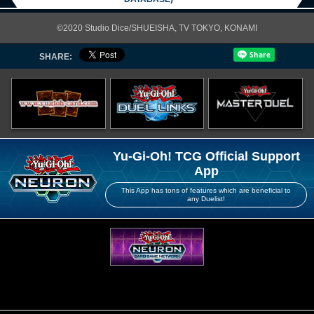
©2020 Studio Dice/SHUEISHA, TV TOKYO, KONAMI
SHARE:
Yu-Gi-Oh! TCG Official Support
App
This App has tons of features which are beneficial to
any Duelist!