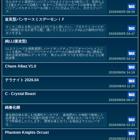
モルガナイト適用中にバリアンズカオスドローを2枚引いて、気持ちよ
く2連エクシーズ召喚だ！ 毎ターン不死のデスロードの効果を使って、
バリアンズカオスドローを2枚トップに仕込んでいく。 出すエクシー
ズ...
2026/08/05 08:56
改良型パンサースミスデーモンＩＦ
そこそこ戦える形には仕上げれてると思いたい。 プロテクトコードが
いつ制限かかるか若干心配。湧いてくる上にリンク4以上の耐性付与が
ダメすぎる
2026/08/05 04:47
純LL(後攻型)
LLエクシーズを複数展開しバードサンクチュアリでオーバーレイユニ
ットを集約、アセンブリーナイチンゲールの連続攻撃で一気に勝負を
決める後攻型純LLデッキです。 鳥さんの木つつきを想わせるような連
続攻撃...
2026/08/05 04:14
Chaos Albaz V1.0
2026/08/04 14:19
テラナイト 2026.04
2026/08/04 11:35
C - Crystal Beast
2026/08/04 06:47
純春化精
春化精自体を楽しむ地属性デッキです。 墓地肥やしや御影で確保した
結界像をヴェーラ+花盛や花蕾で守ったり、破壊されたパキケをヴェー
ラで即蘇生したりします。 暦替を落とせている場合はマスカレーナ
を...
2026/08/04 02:33
Phantom Knights Orcust
2026/08/03 23:02