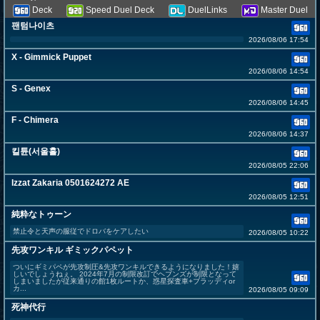
Deck
Speed Duel Deck
DuelLinks
Master Duel
팬텀나이츠
2026/08/06 17:54
X - Gimmick Puppet
2026/08/06 14:54
S - Genex
2026/08/06 14:45
F - Chimera
2026/08/06 14:37
킬튠(서울홀)
2026/08/05 22:06
Izzat Zakaria 0501624272 AE
2026/08/05 12:51
純粋なトゥーン
禁止令と天声の服従でドロバをケアしたい
2026/08/05 10:22
先攻ワンキル ギミックパペット
ついにギミパペが先攻制圧&先攻ワンキルできるようになりました！嬉
しいでしょうねぇ。 2024年7月の制限改訂でヘブンズが制限となって
しまいましたが従来通りの館1枚ルートか、惑星探査車+ブラッディor
カ...
2026/08/05 09:09
死神代行