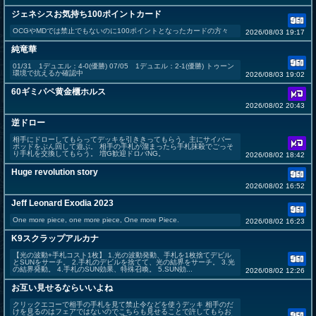
ジェネシスお気持ち100ポイントカード
OCGやMDでは禁止でもないのに100ポイントとなったカードの方々
2026/08/03 19:17
純竜華
01/31 1デュエル：4-0(優勝) 07/05 1デュエル：2-1(優勝) トゥーン
環境で抗えるか確認中
2026/08/03 19:02
60ギミパペ黄金櫃ホルス
2026/08/02 20:43
逆ドロー
相手にドローしてもらってデッキを引ききってもらう。主にサイバー
ポッドをぶん回して遊ぶ。 相手の手札が溜まったら手札抹殺でごっそ
り手札を交換してもらう。 増G歓迎ドロバNG。
2026/08/02 18:42
Huge revolution story
2026/08/02 16:52
Jeff Leonard Exodia 2023
One more piece, one more piece, One more Piece.
2026/08/02 16:23
K9スクラップアルカナ
【光の波動+手札コスト1枚】 1.光の波動発動、手札を1枚捨てデビル
とSUNをサーチ。 2.手札のデビルを捨てて、光の結界をサーチ。 3.光
の結界発動。 4.手札のSUN効果、特殊召喚。 5.SUN効...
2026/08/02 12:26
お互い見せるならいいよね
クリックエコーで相手の手札を見て禁止令などを使うデッキ 相手のだ
けを見るのはフェアではないのでこちらも見せることで許してもらお