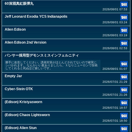
60深淵真紅眼彈丸
2026/08/01 07:53
Jeff Leonard Exodia YCS Indianapolis
2026/08/01 03:24
Alien Edison
2026/08/01 03:19
Alien Edison 2nd Version
2026/08/01 02:53
パンサー採用型デモンスミスインフェルニティ
勝手に改造してください。誘発対策がほとんどされてないので確実に
シバかれます。 なんかいい案ありましたら。Ｘなりニューロンで投稿
してくれると死ぬほど嬉しいです。
2026/08/01 01:07
Empty Jar
2026/07/31 21:29
Cyber-Stein OTK
2026/07/31 21:26
(Edison) Kristyasworn
2026/07/31 18:57
(Edison) Chaos Lightsworn
2026/07/31 18:50
(Edison) Alien Stun