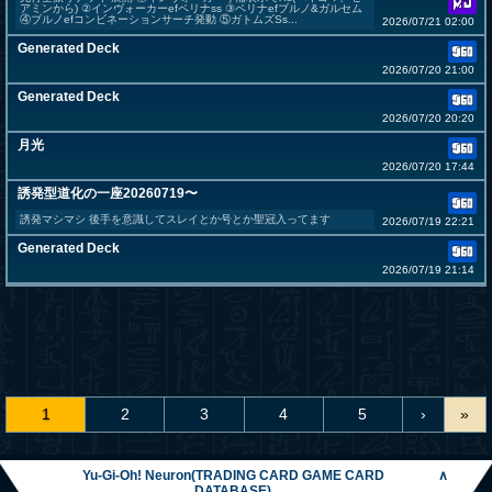
アミンから) ②インヴォーカーefペリナss ③ペリナefブルノ&ガルセム
④ブルノefコンビネーションサーチ発動 ⑤ガトムズSs...
2026/07/21 02:00
Generated Deck
2026/07/20 21:00
Generated Deck
2026/07/20 20:20
月光
2026/07/20 17:44
誘発型道化の一座20260719〜
誘発マシマシ 後手を意識してスレイとか号とか聖冠入ってます
2026/07/19 22:21
Generated Deck
2026/07/19 21:14
1
2
3
4
5
›
»
Yu-Gi-Oh! Neuron(TRADING CARD GAME CARD
∧
DATABASE)