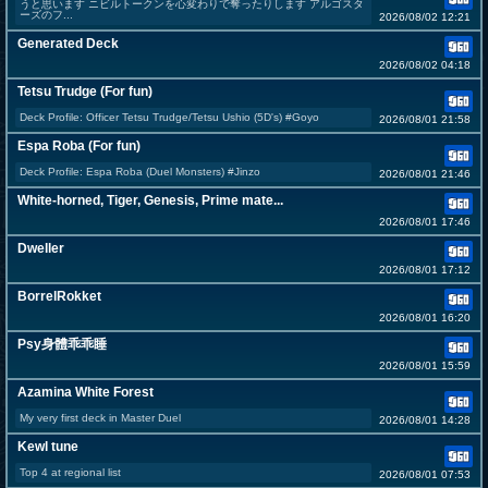
うと思います ニビルトークンを心変わりで奪ったりします アルゴスタ
ーズのフ...
2026/08/02 12:21
Generated Deck
2026/08/02 04:18
Tetsu Trudge (For fun)
Deck Profile: Officer Tetsu Trudge/Tetsu Ushio (5D's) #Goyo
2026/08/01 21:58
Espa Roba (For fun)
Deck Profile: Espa Roba (Duel Monsters) #Jinzo
2026/08/01 21:46
White-horned, Tiger, Genesis, Prime mate...
2026/08/01 17:46
Dweller
2026/08/01 17:12
BorrelRokket
2026/08/01 16:20
Psy身體乖乖睡
2026/08/01 15:59
Azamina White Forest
My very first deck in Master Duel
2026/08/01 14:28
Kewl tune
Top 4 at regional list
2026/08/01 07:53