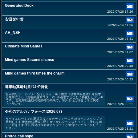
Generated Deck
2026/07/26 17:26
참참붕어빵
2026/07/26 11:36
AH_NSH
2026/07/26 05:31
Ultimate Mind Games
2026/07/26 01:02
Mind games Second chanse
2026/07/26 00:48
Mind games third times the charm
2026/07/26 00:25
竜華軸真竜剣皇ﾏｽﾀｰP特化
驚異的なカードパワーを誇るフィールド魔法《登竜華転生紋》を擁す
る竜華により《真竜剣皇マスターP》を召喚することに特化したデッキ
です。 登竜華転生紋の発動時の効果で、除外された場合に場に戻る
《ヘルカイ...
2026/07/26 00:21
令和のアルカナフォース(2026.07)
ラーイエローまでの新規入りアルカナフォース 先攻ターンスキップで
勝利します 後攻は結界波で黙らせてからターンスキップして勝ちを狙
いに行きます 手札誘発は指名者とリブートと気合いでどうにかしてく
ださい ...
2026/07/25 23:21
Protos call nope