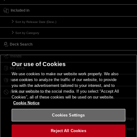
Included in
Sort by Release Date (Desc.)
Sort by Category
Deck Search
Trends
Our use of Cookies
My Deck
We use cookies to make our website work properly. We also
use cookies to analyze the traffic of our website, to provide
My Card List
you with the advertisement tailored to your interest, and to
link our website to the social media. If you select “Accept All
Forbidden & Limited List
Cookies”, all of these cookies will be used on our website.
Cookie Notice
Cookies Settings
Contact
Terms of Use
Terms of Use
Cookies Settings
©2026 Konami Digital Entertainment
Reject All Cookies