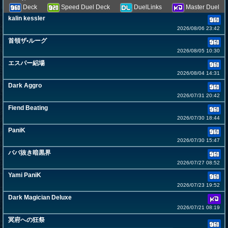
Deck
Speed Duel Deck
DuelLinks
Master Duel
kalin kessler
2026/08/06 23:42
首領ザ•ルーグ
2026/08/05 10:30
エスパー絽場
2026/08/04 14:31
Dark Aggro
2026/07/31 20:42
Fiend Beating
2026/07/30 18:44
PaniK
2026/07/30 15:47
ババ抜き暗黒界
2026/07/27 08:52
Yami PaniK
2026/07/23 19:52
Dark Magician Deluxe
2026/07/21 08:19
冥府への狂祭