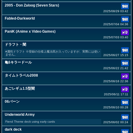
2005 - Don Zaloog (Seven Stars)
2025/08/29 03:42
Fabled-Darkworld
2025/07/04 04:36
PaniK (Anime x Video Games)
2025/07/03 03:40
ドラフト・闇
#属性ドラフト ※登録の仕様上魔法罠が入っていますが、実際には使い
ません。
2025/06/27 15:15
亀6キラードール
2025/06/22 21:42
タイムトラベル2008
2025/06/16 22:36
あごレギュ1.5型闇
2025/06/11 17:11
06バーン
2025/06/10 00:28
Underworld Army
Fiend Theme deck using early cards
2025/06/02 00:24
dark deck