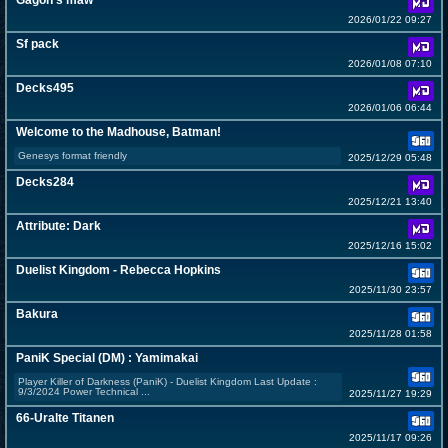
Gagon’s maw
2026/01/22 09:27
Sf pack
2026/01/08 07:10
Decks495
2026/01/06 06:44
Welcome to the Madhouse, Batman!
Genesys format friendly
2025/12/29 05:48
Decks284
2025/12/21 13:40
Attribute: Dark
2025/12/16 15:02
Duelist Kingdom - Rebecca Hopkins
2025/11/30 23:57
Bakura
2025/11/28 01:58
PaniK Special (DM) : Yamimakai
Player Killer of Darkness (PaniK) - Duelist Kingdom Last Update :
9/3/2024 Power Technical ...
2025/11/27 19:29
66-Uralte Titanen
2025/11/17 09:26