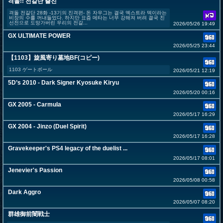
격돌!! 전갈단 출진
격돌 전갈단 28화 -13기의 진격편- 돈 자우그는 결국 엑스트라 덱이라는
비장의 수를 꺼내들었다. 하지만 요즘 메타는 너무 강해져 버려 결국 친
선전으로 도망가버린 우리의 전갈...
2026/05/26 19:49
GX ULTIMATE POWER
2026/05/25 23:44
【1103】旋風寄り墓地BF(コピー)
1103 ゲートボール
2026/05/21 12:19
5D’s 2010 - Dark Signer Kyosuke Kiryu
2026/05/20 00:16
GX 2005 - Carmula
2026/05/17 16:29
GX 2004 - Jinzo (Duel Spirit)
2026/05/17 16:28
Gravekeeper's PS4 legacy of the duelist ...
2026/05/17 08:01
Jenevier's Passion
2026/05/08 00:58
Dark Aggro
2026/05/07 08:20
群雄御前闇戦士