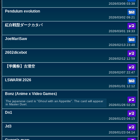
2026/03/06 03:38
Pendulum evolution
2026/03/02 09:21
紅白戦型ダークカタパ
2026/03/01 19:33
JoeMariSaw
2026/02/13 23:48
2602dicebot
2026/02/12 12:59
【学園祭】古澄空
2026/02/07 22:47
LSWARM 2026
2026/01/31 12:12
Bonz (Anime x Video Games)
The japanese card is "Ghoul with an Appetite". The card will appear
in Master Duel.
2026/01/26 02:29
Dn1
2026/01/23 04:15
Jd3
2026/01/23 04:14