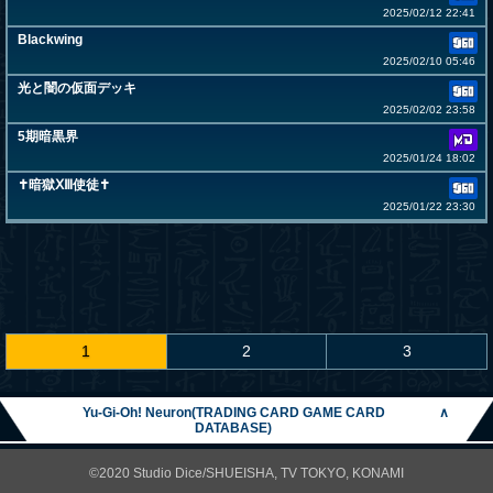
2025/02/12 22:41
Blackwing
2025/02/10 05:46
光と闇の仮面デッキ
2025/02/02 23:58
5期暗黒界
2025/01/24 18:02
✝暗獄ⅩⅢ使徒✝
2025/01/22 23:30
1
2
3
Yu-Gi-Oh! Neuron(TRADING CARD GAME CARD
∧
DATABASE)
©2020 Studio Dice/SHUEISHA, TV TOKYO, KONAMI