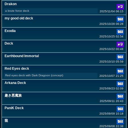
Drakon
a brute force deck
2025/11/04 06:15
my good old deck
2025/10/28 06:28
Exodia
2025/10/25 02:54
Deck
2025/10/22 00:48
Earthbound Immortal
2025/10/10 05:59
Red Eyes deck
Red eyes deck with Dark Dragoon (concept)
2025/10/07 21:25
Arkana Deck
2025/09/23 02:09
趣き悪魔族
2025/09/11 20:43
PaniK Deck
2025/09/09 10:18
龍
2025/09/08 22:38