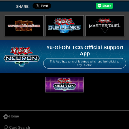
SHARE:
Yu-Gi-Oh! TCG Official Support
App
This App has tons of features which are beneficial to
any Duelist!
Home
Card Search