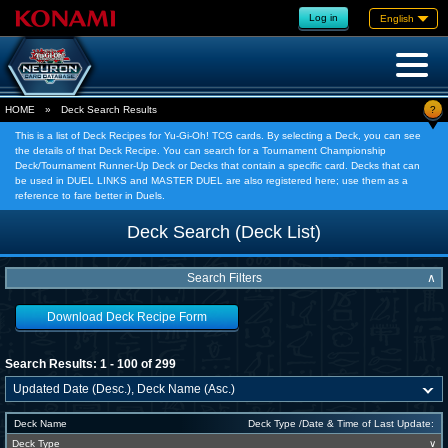
Log in
English
?
HOME
»
Deck Search Results
This is a list of Deck Recipes for Yu-Gi-Oh! TCG cards. By selecting a Deck, you can see
the details of that Deck Recipe. You can search for a Tournament Championship
Deck/Tournament Runner-Up Deck or Decks that contain a specific card. Decks that can
be used in DUEL LINKS and MASTER DUEL are also registered here; use them as a
reference to fare better in Duels.
Deck Search (Deck List)
Search Filters
∧
Download Deck Recipe Form
Search Results: 1 - 100 of 299
Deck Name
Deck Type /Date & Time of Last Update:
Deck Type
∨