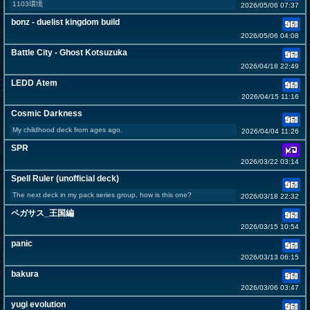
1103環境
2026/05/06 07:37
bonz - duelist kingdom build
2026/05/06 04:08
Battle City - Ghost Kotsuzuka
2026/04/18 22:49
LEDD Atem
2026/04/15 11:16
Cosmic Darkness
My childhood deck from ages ago.
2026/04/04 11:26
SPR
2026/03/22 03:14
Spell Ruler (unofficial deck)
The next deck in my pack series group, how is this one?
2026/03/18 22:32
ペガサス_王国編
2026/03/15 10:54
panic
2026/03/13 06:15
bakura
2026/03/06 03:47
yugi evolution