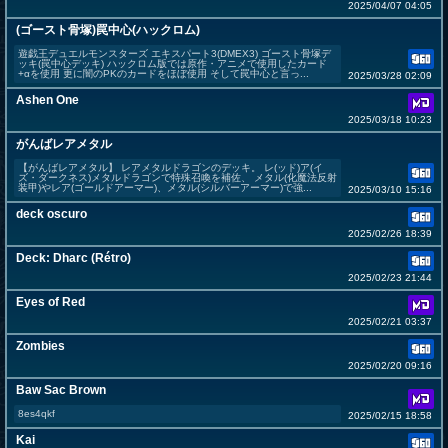
2025/04/07 04:05
(ゴースト骨塚)罠中心(ハックロム)
遊戯王デュエルモンスターズ エキスパート3(DMEX3) ゴースト骨塚デ
ッキ(罠中心デッキ) ハックロム版では原作・アニメで使用したカード
+αを使用 更に闇のPKのカードをほぼ使用 そして罠中心と言っ...
2025/03/28 02:09
Ashen One
2025/03/18 10:23
がんばレアメタル
【がんばレアメタル】 レアメタルドラゴンのデッキ。 レ(ッド)ア(イ
ズ・ダークネス)メタルドラゴンで特殊召喚を補佐、 メタル(化魔法反射
装甲)やレア(ゴールドアーマー)、メタル(シルバーアーマー)で強...
2025/03/10 15:16
deck oscuro
2025/02/26 18:39
Deck: Dharc (Rétro)
2025/02/23 21:44
Eyes of Red
2025/02/21 03:37
Zombies
2025/02/20 09:16
Baw Sac Brown
8es4qkf
2025/02/15 18:58
Kai