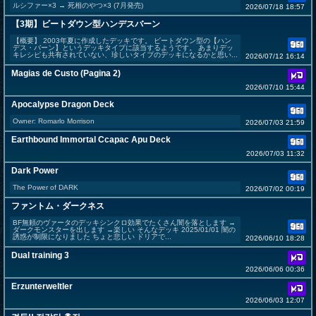
ルシファー×3 → 死相のやつ×3 (7月発売)
2026/07/18 18:57
【3期】ビートダウン型ハンデスバーン
【概要】 2003年夏に作成したデッキです。 ビートダウン型の【ハン
デス・バーン】というデッキタイプに該当するようです。 あまりデッ
キレシピも共有されていない、珍しいタイプのデッキになるかと思い...
2026/07/12 16:14
Magias de Custo (Pagina 2)
2026/07/10 15:44
Apocalypse Dragon Deck
Owner: Romarlo Morrison
2026/07/03 21:59
Earthbound Immortal Ccapac Apu Deck
2026/07/03 11:32
Dark Power
The Power of DARK
2026/07/02 00:19
ファントム・ダークネス
BF無頼のヴァータのデッキシンクロ効果でたくさん闇を落とします →
ダークモンスターを出します →楽しい そんなデッキ 2025/01/01 闇の
誘惑が制限になりました ちょと悲しい ドリアで...
2026/06/10 18:28
Dual training 3
2026/06/06 00:36
Erzunterweltler
2026/06/03 12:07