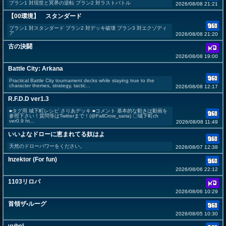
プラン1 対現世と冥界の逆転 プラン2 対ラストバトル
2026/08/08 21:21
【00環境】 スタンダード
プラン1 対スタンダード プラン2 対デッキ破壊 プラン3 対エクゾディ
ア
2026/08/08 21:20
古の決闘
2026/08/08 19:00
Battle City: Arkana
Practical Battle City tournament decks while staying true to the
character themes, strategy, tactic...
2026/08/08 12:17
R.F.D.D ver1.3
■タグ用 城下町レシピ さりあデッキ ■コメント 基本的な動きは動画を
参照下さい！質問等はTwitterまで！(@FallCrow_saria) 〇城下町ch
ver0.9 ht...
2026/08/08 11:49
いいよなドローに恵まれてる奴はよ
天然のドローパワーをください。
2026/08/07 12:38
Inzektor (For fun)
2026/08/06 22:12
1103リロパ
2026/08/06 10:29
首領ザ•ルーグ
2026/08/05 10:30