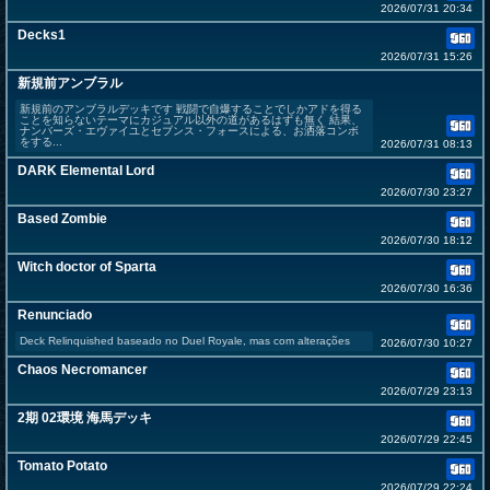
2026/07/31 20:34
Decks1
2026/07/31 15:26
新規前アンブラル
新規前のアンブラルデッキです 戦闘で自爆することでしかアドを得る
ことを知らないテーマにカジュアル以外の道があるはずも無く 結果、
ナンバーズ・エヴァイユとセブンス・フォースによる、お洒落コンボ
をする...
2026/07/31 08:13
DARK Elemental Lord
2026/07/30 23:27
Based Zombie
2026/07/30 18:12
Witch doctor of Sparta
2026/07/30 16:36
Renunciado
Deck Relinquished baseado no Duel Royale, mas com alterações
2026/07/30 10:27
Chaos Necromancer
2026/07/29 23:13
2期 02環境 海馬デッキ
2026/07/29 22:45
Tomato Potato
2026/07/29 22:24