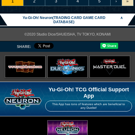
1
2
3
4
5
›
»
Yu-Gi-Oh! Neuron(TRADING CARD GAME CARD
∧
DATABASE)
©2020 Studio Dice/SHUEISHA, TV TOKYO, KONAMI
SHARE:
Yu-Gi-Oh! TCG Official Support
App
This App has tons of features which are beneficial to
any Duelist!