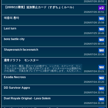
2026/07/26 20:52
【2009/11環境】追加禁止カード（すぎちょくルール）
2026/07/26 20:51
애증의 환마
2026/07/26 15:59
Last turn
2026/07/25 19:49
bonz battle city
2026/07/25 00:15
Shapesnatch facesnatch
2026/07/24 23:38
通常ドラフト モンスター
モンスター、魔法、罠カードは3枚ずつ、シンクロ、エクシーズ、リン
クモンスターは2枚ずつ投入されています。 マスタールールは最新のも
のを適用し、大嵐を各プレイヤーに1枚ずつ配布します。 4人(モンス...
2026/07/24 23:21
Exodia Necross
2026/07/24 23:20
DD Survivor Aggro
2026/07/24 22:51
Duel Royale Original - Lava Golem
2026/07/24 21:00