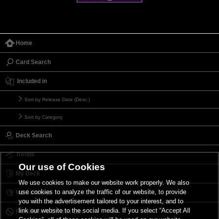
Home
Card Search
Included in
Sort by Release Date (Desc.)
Sort by Category
Deck Search
Trends
Our use of Cookies
My Deck
We use cookies to make our website work properly. We also
use cookies to analyze the traffic of our website, to provide
My Card List
you with the advertisement tailored to your interest, and to
link our website to the social media. If you select “Accept All
Forbidden & Limited List