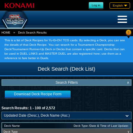
Log in
English
?
HOME
»
Deck Search Results
This is a list of Deck Recipes for Yu-Gi-Oh! TCG cards. By selecting a Deck, you can see
the details of that Deck Recipe. You can search for a Tournament Championship
Deck/Tournament Runner-Up Deck or Decks that contain a specific card. Decks that can
be used in DUEL LINKS and MASTER DUEL are also registered here; use them as a
reference to fare better in Duels.
Deck Search (Deck List)
Search Filters
∧
Download Deck Recipe Form
Search Results: 1 - 100 of 2,572
Deck Name
Deck Type /Date & Time of Last Update:
Deck Type
∨