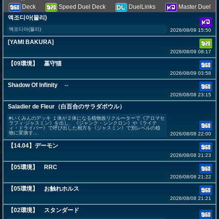
Deck
Speed Duel Deck
DuelLinks
Master Duel
엑조디아(물리)
엑조디아(물리)
2026/08/09 15:50
[YAMI BAKURA]
2026/08/09 08:17
【09環境】 墓守猫
2026/08/09 03:58
Shadow Of Infinity ⇔
2026/08/08 23:15
Saladier de Fleur（白百合のサラダボウル）
#いくみんのデッキ １体が２体になる植物族リクルーターで《アロマセ
ラフィ·ジャスミン》を出し、《ジャンク・シンクロン》や《ライテ
ィ・ドライバー》で呼び出した相方を《ジャスミン》で別レベルの植
物に変換す...
2026/08/08 22:00
【14.04】デーモン
2026/08/08 21:23
【05環境】 RRC
2026/08/08 21:22
【05環境】 お触れホルス
2026/08/08 21:21
【02環境】 スタンダード