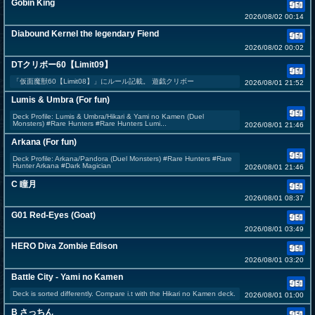
Gobin King
2026/08/02 00:14
Diabound Kernel the legendary Fiend
2026/08/02 00:02
DTクリボー60【Limit09】
「仮面魔獣60【Limit08】」にルール記載。 遊戯クリボー
2026/08/01 21:52
Lumis & Umbra (For fun)
Deck Profile: Lumis & Umbra/Hikari & Yami no Kamen (Duel
Monsters) #Rare Hunters #Rare Hunters Lumi...
2026/08/01 21:46
Arkana (For fun)
Deck Profile: Arkana/Pandora (Duel Monsters) #Rare Hunters #Rare
Hunter Arkana #Dark Magician
2026/08/01 21:46
C 瞳月
2026/08/01 08:37
G01 Red-Eyes (Goat)
2026/08/01 03:49
HERO Diva Zombie Edison
2026/08/01 03:20
Battle City - Yami no Kamen
Deck is sorted differently. Compare i.t with the Hikari no Kamen deck.
2026/08/01 01:00
B さっちん