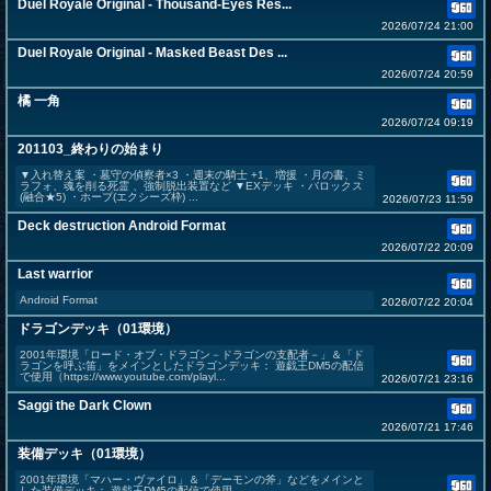
Duel Royale Original - Thousand-Eyes Res...
2026/07/24 21:00
Duel Royale Original - Masked Beast Des ...
2026/07/24 20:59
橘 一角
2026/07/24 09:19
201103_終わりの始まり
▼入れ替え案 ・墓守の偵察者×3 ・週末の騎士 +1、増援 ・月の書、ミ
ラフォ、魂を削る死霊 、強制脱出装置など ▼EXデッキ ・バロックス
(融合★5) ・ホープ(エクシーズ枠) ...
2026/07/23 11:59
Deck destruction Android Format
2026/07/22 20:09
Last warrior
Android Format
2026/07/22 20:04
ドラゴンデッキ（01環境）
2001年環境「ロード・オブ・ドラゴン－ドラゴンの支配者－」＆「ド
ラゴンを呼ぶ笛」をメインとしたドラゴンデッキ： 遊戯王DM5の配信
で使用（https://www.youtube.com/playl...
2026/07/21 23:16
Saggi the Dark Clown
2026/07/21 17:46
装備デッキ（01環境）
2001年環境「マハー・ヴァイロ」＆「デーモンの斧」などをメインと
した装備デッキ： 遊戯王DM5の配信で使用