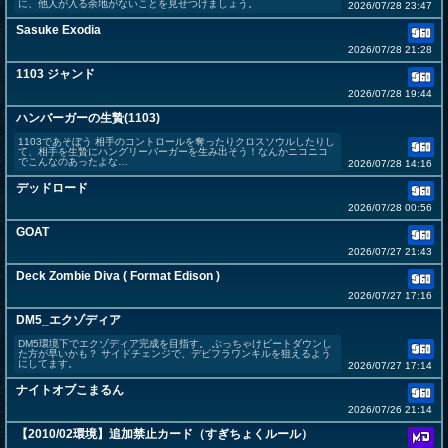
に、他人が入る余地がないことを見せつけましょう。
2026/07/28 23:47
Sasuke Exodia
2026/07/28 21:28
1103 ジャンド
2026/07/28 19:44
ハンバーガーの生贄(1103)
1103であそぼう 相手のコントロールを奪ったりクロスソウルしたりし
て、相手を生贄にハングリーバーガーを生み出そう！なんかニコニコ
でこんなのあったよな…
2026/07/28 14:16
デッドロード
2026/07/28 00:56
GOAT
2026/07/27 21:43
Deck Zombie Diva ( Format Edison )
2026/07/27 17:16
DM5_エクゾディア
DM5環境下でエクゾディア完成を目指す。 ぶっちゃけビートダウンし
た方が早いかも？ サイドチェンジで、デビフラワンキルを狙えるよう
にしてます。
2026/07/27 17:14
ナイトオブこまるん
2026/07/26 21:14
【2010/02環境】追加禁止カード（すぎちょくルール）