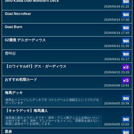
Seto Kaiba Duel Monsters Deck
2026/04/16 01:32
Goat Necrofear
2026/04/14 17:46
Goat Burn
2026/04/14 17:45
02環境 デスガーディウス
2026/04/12 21:20
천마신
2026/04/11 01:17
【ロワイヤル07】デス・ガーディウス
2026/04/10 23:28
おすすめ初期カード
2026/04/06 12:01
海馬デッキ
海馬をイメージしたデッキです コケとゲームと遊戯王というブログを
やっています
2026/04/05 20:59
【キャラデッキ】海馬瀬人
海馬瀬人風キャラデッキです！ 原作・アニメ風デュエルを味わいたい
人向けです（笑） 原作・アニメカードをメインに、雰囲気を崩さない
程度に追加カードを採用してます。
2026/04/05 15:02
星奈