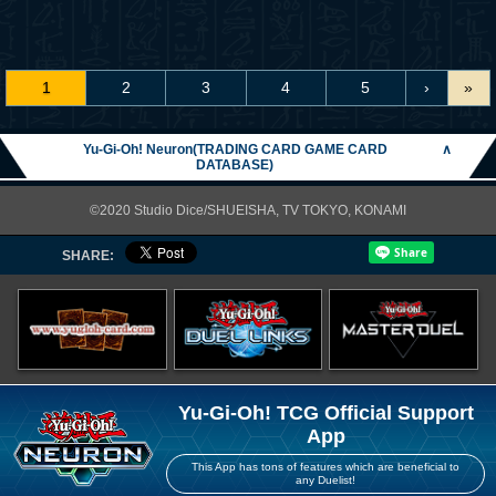
1
2
3
4
5
›
»
Yu-Gi-Oh! Neuron(TRADING CARD GAME CARD
∧
DATABASE)
©2020 Studio Dice/SHUEISHA, TV TOKYO, KONAMI
SHARE:
Yu-Gi-Oh! TCG Official Support
App
This App has tons of features which are beneficial to
any Duelist!