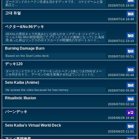
ダークゴッドのトークン生成を活かすデッキです。 コケとゲームと遊
戯王と...
2026/07/15 19:00
고대 듀얼
2026/07/14 19:49
ベクター&No.96デッキ
ZEXALの悪役キャラ代表みたいな奴らのタッグデッキ ジャイアント・
ウィルスNo.96の初登場回にてブラックミストの素材になっていた為採
用 余った枠はリンクスのボイスカードや闇属性のサポートカード...
2026/07/12 23:10
Burning Damage Burn
Based on the Duel Links deck
2026/07/10 00:51
デッキ120
ダークゴッドでナイトメアデーモンのトークン1体につき2500ダメー
ジを叩き出そう。 デーモンの杖を装備させればワンショットだ。
2026/07/09 00:48
Seto Kaiba (Anime)
He screws the rules because he has money.
2026/07/03 05:09
Ritualistic Illusion
2026/07/03 02:18
バーンデッキ
2026/06/28 16:48
Seto Kaiba’s Virtual World Deck
2026/06/25 21:01