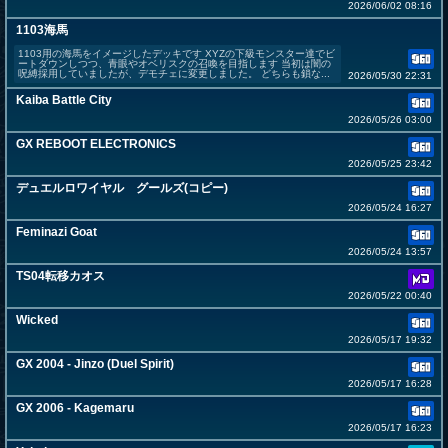
2026/06/02 08:16
1103海馬
1103用の海馬をイメージしたデッキです XYZの下級モンスター達でビ
ートダウンしつつ、青眼やオベリスクの召喚を目指します 当初は闇の
呪縛採用していましたが、デモチェに変更しました。 どちらも鎖な...
2026/05/30 22:31
Kaiba Battle City
2026/05/26 03:00
GX REBOOT ELECTRONICS
2026/05/25 23:42
デュエルロワイヤル グールズ(コピー)
2026/05/24 16:27
Feminazi Goat
2026/05/24 13:57
TS04転移カオス
2026/05/22 00:40
Wicked
2026/05/17 19:32
GX 2004 - Jinzo (Duel Spirit)
2026/05/17 16:28
GX 2006 - Kagemaru
2026/05/17 16:23