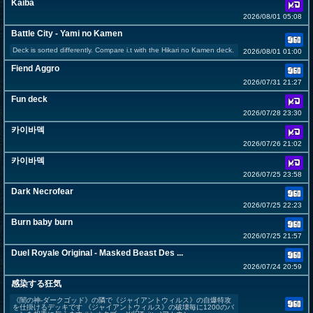
Kaiba
2026/08/01 05:08
Battle City - Yami no Kamen
Deck is sorted differently. Compare i.t with the Hikari no Kamen deck.
2026/08/01 01:00
Fiend Aggro
2026/07/31 21:27
Fun deck
2026/07/28 23:30
카이바덱
2026/07/26 21:02
카이바덱
2026/07/25 23:58
Dark Necrofear
2026/07/25 22:23
Burn baby burn
2026/07/25 21:57
Duel Royale Original - Masked Beast Des ...
2026/07/24 20:59
感染する狂気
《闇の神-ダークゴッド》の隣で《ジャイアントウィルス》の自爆特攻
を仕掛けるデッキです 《ジャイアントウィルス》の破壊毎に1200のバ