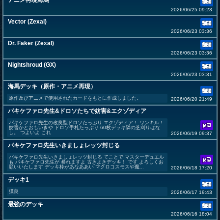
アニメ再現海馬
2026/06/25 09:23
Vector (Zexal)
2026/06/23 03:36
Dr. Faker (Zexal)
2026/06/23 03:36
Nightshroud (GX)
2026/06/23 03:31
海馬デッキ（原作・アニメ再現）
原作及びアニメで使用されたカードをもとに作成しました。
2026/06/20 21:49
パキケファロ先生&ドロソたちで妨害&エクゾディア
パキケファロ先生の改良型ドロソたっぷり エクゾディア！ ワンキル！
妨害かとおもいきや ドロソ手札たっぷり 60枚デッキ隣の芝刈りはな
し。 つよいよ これ
2026/06/19 09:37
パキケファロ先生いきましょレッツ封じる
パキケファロ先生いきましょレッツ封じる てことで マスターデュエル
も パキケファロ先生が 暴れますよ 古きよきデッキ！ です よろしくお
願いいたします デッキ枠があなああい マクロコスモスや魔...
2026/06/18 17:20
デッキ1
獏良
2026/06/17 19:43
最強のデッキ
2026/06/16 18:04