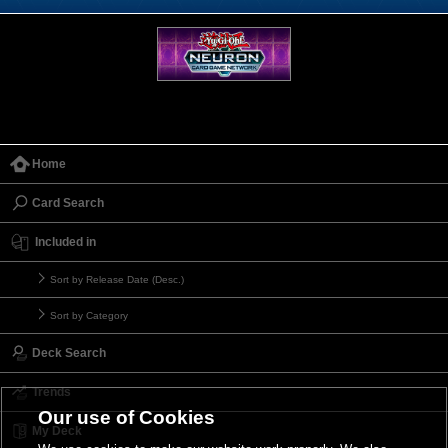
Home
Card Search
Included in
Sort by Release Date (Desc.)
Sort by Category
Deck Search
Trends
Our use of Cookies
My Deck