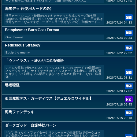
ーンを相手に与えます #シオタブ X(旧Twitter)アカウン...
2026/07/24 17:36
海馬デッキ(使用カードのみ)
使用カード(アニメ・映画)のみでキャラデッキ作成シリーズ第七弾
24/09/30 大嵐解除後に触ってなかったので手を加えました。 巨大化は
優秀なカードなんですが、一ターン目で使えないのと、装備カード...
2026/07/24 04:33
Ectoplasmer Burn Goat Format
Goat Format
2026/07/24 02:34
Rediculous Strategy
Equip the enemy
2026/07/22 22:52
「ヴァイラス」－終わりに至る物語
いろんな意味で使いづらい、ウィルス&それっぽいカードで9割固めた
ネタデッキです。 サイドデッキはウイルスカード発動後に、相手に引
かせまくって効果をフル活用できないかと集めた物です。 なお、病原
体モ...
2026/07/21 08:31
琳達噁怪
2026/07/20 17:02
仮面魔獣デス・ガーディウス【デュエルロワイヤル】
2026/07/18 02:45
海馬ファンデッキ
2026/07/15 20:18
ダークゴッド 自爆特効バーン
ギガンティック・ファイターやリクルーターの自爆特効でダークゴッ
ドの効果ダメージを与えたり、禁じられた一適や増殖するクリボーで