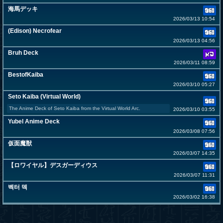
海馬デッキ
2026/03/13 10:54
(Edison) Necrofear
2026/03/13 04:56
Bruh Deck
2026/03/11 08:59
BestofKaiba
2026/03/10 05:27
Seto Kaiba (Virtual World)
The Anime Deck of Seto Kaiba from the Virtual World Arc.
2026/03/10 03:55
Yubel Anime Deck
2026/03/08 07:56
仮面魔獣
2026/03/07 14:35
【ロワイヤル】デスガーディウス
2026/03/07 11:31
벡터 덱
2026/03/02 16:38