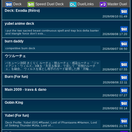
Deck
Speed Duel Deck
DuelLinks
Master Duel
Deck: Exodia (Rétro)
2026/08/10 01:49
yubel anime deck
i put the two sacred beast continuous spell and trap bcs delta barrier
and triangle force don't exis...
2026/08/08 17:20
burn daddy
competitive burn deck
2026/08/07 08:50
ウツルーチェ
バキューン決闘 きくりく ルーチェ・映ルーチェ・感染ルーチェ 「ジャ
イアント・ウィルス」3体を「天至る叛逆」で戻して「宵闇のルーチ
ェ」を融合。 ウィルスを落とし相手のカード破壊した際「月輪...
2026/08/07 07:55
Burn (For fun)
2026/08/06 22:11
Main 2009 - trava & dano
2026/08/02 07:27
Gobin King
2026/08/02 00:14
Yubel (For fun)
Deck Profile: Yubel (GX) #Raviel, Lord of Phantasms #Hamon, Lord
of Striking Thunder #Uria, Lord of...
2026/08/01 21:55