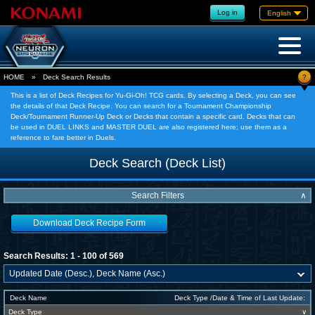
Log in
English
?
HOME
»
Deck Search Results
This is a list of Deck Recipes for Yu-Gi-Oh! TCG cards. By selecting a Deck, you can see
the details of that Deck Recipe. You can search for a Tournament Championship
Deck/Tournament Runner-Up Deck or Decks that contain a specific card. Decks that can
be used in DUEL LINKS and MASTER DUEL are also registered here; use them as a
reference to fare better in Duels.
Deck Search (Deck List)
Search Filters
∧
Download Deck Recipe Form
Search Results: 1 - 100 of 569
Deck Name
Deck Type /Date & Time of Last Update:
Deck Type
∨