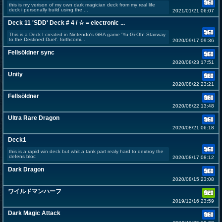
this is my verison of my own dark magician deck from my real life
deck i personally build using the ...
2021/01/21 06:07
Deck 11 'SDD' Deck # 4 / ☆ = electronic ...
This is a Deck I created in Nintendo's GBA game 'Yu-Gi-Oh! Stairway
to the Destined Duel'. forthcomi...
2020/09/17 09:36
Fellsöldner sync
2020/08/23 17:51
Unity
2020/08/22 23:21
Fellsöldner
2020/08/22 13:48
Ultra Rare Dragon
2020/08/21 06:18
Deck1
this is a rapid win deck but whit a tank part realy hard to dextroy the
defens bloc
2020/08/17 08:12
Dark Dragon
2020/08/15 23:08
ワイルドマンハーフ
2019/12/16 23:59
Dark Magic Attack