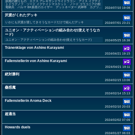
妖精の贈りもの エクス アレキサンドライドラゴン アイス イグナイ
トドラグノフ ソード イグナイトマスケット ノード ゴラコニアの獣
竜騎兵 パルマ BK新星のカイザー デットネーダー 武神帝 カグツ...
2024/07/10 19:08
沢渡がくれたデッキ
いかにも沢渡が渡してきそうなカードだけで組んだデッキ
2024/07/01 23:21
ユニオン・アクティベーションの組み合わせ(使えそうなカ
ード)
ユニオン・アクティベーションの組み合わせ(使えそうなカード)
2024/05/25 16:38
Tränenklage von Ashino Kurayami
2024/04/21 19:15
Fallenstellerin von Ashino Kurayami
2024/04/21 19:11
絶対勝利
2024/02/15 13:06
蠱惑魔
2024/02/14 15:13
Fallenstellerin Aroma Deck
2024/02/10 20:03
超適当
2024/02/02 07:09
Howards duels
2024/01/27 06:03