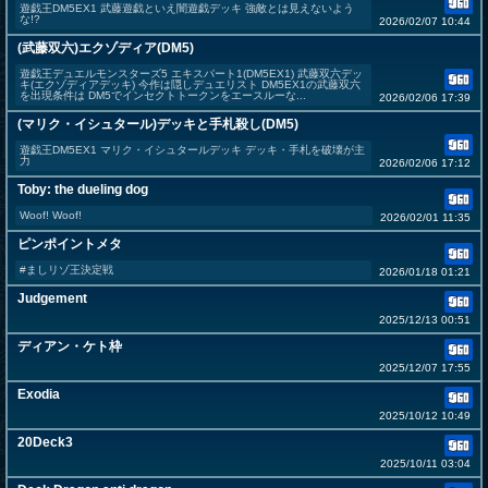
遊戯王DM5EX1 武藤遊戯といえ闇遊戯デッキ 強敵とは見えないよう
な!?
2026/02/07 10:44
(武藤双六)エクゾディア(DM5)
遊戯王デュエルモンスターズ5 エキスパート1(DM5EX1) 武藤双六デッ
キ(エクゾディアデッキ) 今作は隠しデュエリスト DM5EX1の武藤双六
を出現条件は DM5でインセクトトークンをエースルーな...
2026/02/06 17:39
(マリク・イシュタール)デッキと手札殺し(DM5)
遊戯王DM5EX1 マリク・イシュタールデッキ デッキ・手札を破壊が主
力
2026/02/06 17:12
Toby: the dueling dog
Woof! Woof!
2026/02/01 11:35
ピンポイントメタ
#ましリゾ王決定戦
2026/01/18 01:21
Judgement
2025/12/13 00:51
ディアン・ケト枠
2025/12/07 17:55
Exodia
2025/10/12 10:49
20Deck3
2025/10/11 03:04