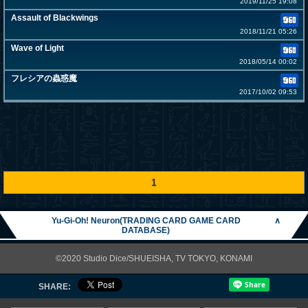
2019/11/25 19:08
Assault of Blackwings
2018/11/21 05:26
Wave of Light
2018/05/14 00:02
フレシアの蟲惑魔
2017/10/02 09:53
1
Yu-Gi-Oh! Neuron(TRADING CARD GAME CARD
∧
DATABASE)
©2020 Studio Dice/SHUEISHA, TV TOKYO, KONAMI
SHARE: