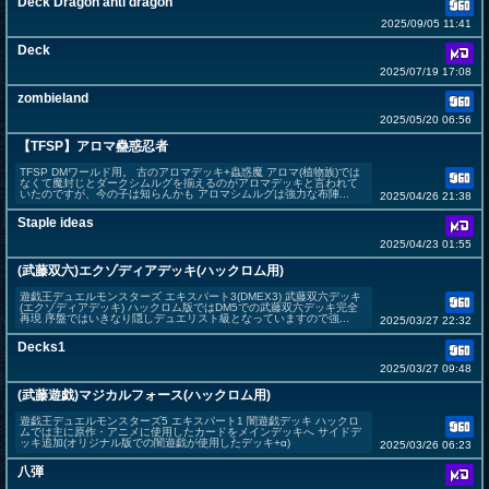
Deck Dragon anti dragon
2025/09/05 11:41
Deck
2025/07/19 17:08
zombieland
2025/05/20 06:56
【TFSP】アロマ蠱惑忍者
TFSP DMワールド用。 古のアロマデッキ+蟲惑魔 アロマ(植物族)では
なくて魔封じとダークシムルグを揃えるのがアロマデッキと言われて
いたのですが、今の子は知らんかも アロマシムルグは強力な布陣...
2025/04/26 21:38
Staple ideas
2025/04/23 01:55
(武藤双六)エクゾディアデッキ(ハックロム用)
遊戯王デュエルモンスターズ エキスパート3(DMEX3) 武藤双六デッキ
(エクゾディアデッキ) ハックロム版ではDM5での武藤双六デッキ完全
再現 序盤ではいきなり隠しデュエリスト級となっていますので強...
2025/03/27 22:32
Decks1
2025/03/27 09:48
(武藤遊戯)マジカルフォース(ハックロム用)
遊戯王デュエルモンスターズ5 エキスパート1 闇遊戯デッキ ハックロ
ムでは主に原作・アニメに使用したカードをメインデッキへ サイドデ
ッキ追加(オリジナル版での闇遊戯が使用したデッキ+α)
2025/03/26 06:23
八弾