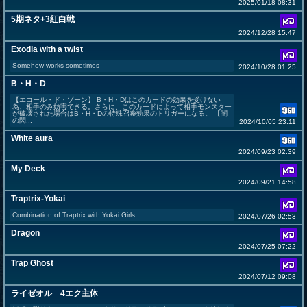
2025/01/18 08:31
5期ネタ+3紅白戦
2024/12/28 15:47
Exodia with a twist
Somehow works sometimes
2024/10/28 01:25
B・H・D
【エコール・ド・ゾーン】 B・H・Dはこのカードの効果を受けない
為、相手のみ妨害できる。さらに、このカードによって相手モンスター
が破壊された場合はB・H・Dの特殊召喚効果のトリガーになる。 【闇
の閃...
2024/10/05 23:11
White aura
2024/09/23 02:39
My Deck
2024/09/21 14:58
Traptrix-Yokai
Combination of Traptrix with Yokai Girls
2024/07/26 02:53
Dragon
2024/07/25 07:22
Trap Ghost
2024/07/12 09:08
ライゼオル 4エク主体