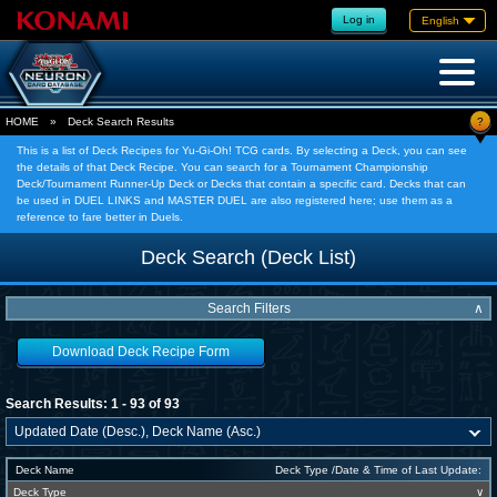
Log in
English
?
HOME
»
Deck Search Results
This is a list of Deck Recipes for Yu-Gi-Oh! TCG cards. By selecting a Deck, you can see
the details of that Deck Recipe. You can search for a Tournament Championship
Deck/Tournament Runner-Up Deck or Decks that contain a specific card. Decks that can
be used in DUEL LINKS and MASTER DUEL are also registered here; use them as a
reference to fare better in Duels.
Deck Search (Deck List)
Search Filters
∧
Download Deck Recipe Form
Search Results: 1 - 93 of 93
Deck Name
Deck Type /Date & Time of Last Update:
Deck Type
∨