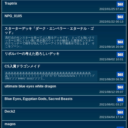
Traptrix
2022/01/25 07:43
NPG_0105
2022/01/22 00:13
スターターデッキ「ダーク・エンペラー・エターナル・ゴ
ッド」
高打点のモンスターを並べてぶん殴るデッキです。 とっても強いクリ
ッターと同じくらい強い黒き森のウィッチが融合した最強モンスター
のクリッチーで相手が怯んでブルーアイズを守備表示で出します。 そ
こをゾーン...
2021/09/16 20:09
リボルバーの考えた恐ろしいデッキ
2021/09/02 10:01
CS入賞ドラゴンメイド
ああああああああああああああああああああああああああああああ
あ！！！！！！！！！！！（ﾌﾞﾘﾌﾞﾘﾌﾞﾘﾌﾞﾘｭﾘｭﾘｭﾘｭﾘｭﾘｭ！！！！！！ﾌﾞ
ﾂﾁﾁﾌﾞﾌﾞﾌﾞﾁﾁﾁﾁﾌﾞﾘﾘｲﾘﾌﾞﾌﾞﾌﾞﾌ...
2021/08/20 08:58
ultimate blue eyes white dragon
2021/08/12 05:07
Blue Eyes, Egyptian Gods, Sacred Beasts
2021/06/01 03:27
Deck2
2021/04/04 17:14
magos