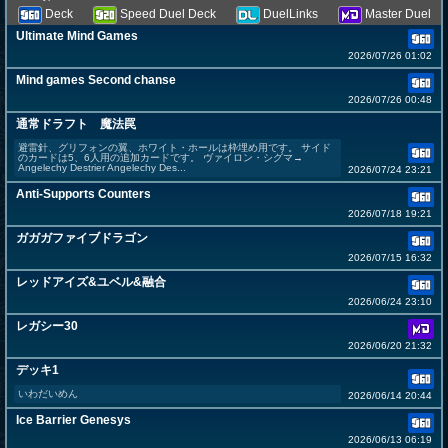
Deck
Speed Duel Deck
DuelLinks
Master Duel
Ultimate Mind Games
2026/07/26 01:02
Mind games Second chanse
2026/07/26 00:48
通常ドラフト 魔法罠
避雷針、グリフォンの翼、ホワイト・ホールは枠埋め用です。 サイド
のカードは5、6人用の追加カードです。 ヴァイロン・シグマ→
Angelechy Destrier Angelechy Des...
2026/07/24 23:21
Anti-Supports Counters
2026/07/18 19:21
ガガガファイブドラゴン
2026/07/15 16:32
レッドアイズ&ユベル&融合
2026/06/24 23:10
レガシー30
2026/06/20 21:32
デッキ1
いわだいめん
2026/06/14 20:44
Ice Barrier Genesys
2026/06/13 06:19