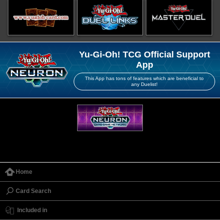
Yu-Gi-Oh! TCG Official Support
App
This App has tons of features which are beneficial to
any Duelist!
Home
Card Search
Included in