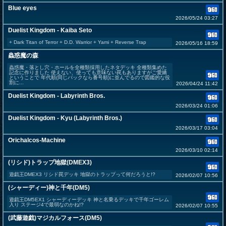
Blue eyes
2026/05/24 03:27
Duelist Kingdom - Kaiba Seto
+ Dark Titan of Terror + D.D. Warrior + Yami + Reverse Trap
2026/05/16 18:59
蟲惑魔の森
蟲惑魔・落とし穴・ホールを全種類採用したネタデッキ 全種類集めた
記念に作りました 使えない、使っても意味ない罠もありますがご愛嬌
ということで 年代順(同じパックなら番号順)に並んでるので図鑑的な役
割に...
2026/04/24 11:42
Duelist Kingdom - Labyrinth Bros.
2026/03/24 01:06
Duelist Kingdom - Kyu (Labyrinth Bros.)
2026/03/17 03:04
Orichalcos-Machine
2026/03/10 02:14
(リシド)トラップ地獄(DMEX3)
遊戯王DMEX3 リシド罠デッキ 地獄のトラップって何だろうと!?
2026/02/07 10:56
(シャーディー)神と千年(DM5)
遊戯王DM5EX1 シャーディーデッキ 神と名乗るデッキで千年ゴーレム
入り ステージ4で最弱なのかね!?
2026/02/07 10:55
(武藤遊戯)マジカルフォース(DM5)