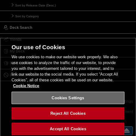
Sort by Release Date (Desc.)
Sort by Category
Deck Search
Trends
Our use of Cookies
My Deck
We use cookies to make our website work properly. We also
use cookies to analyze the traffic of our website, to provide
My Card List
you with the advertisement tailored to your interest, and to
link our website to the social media. If you select “Accept All
Forbidden & Limited List
Cookies”, all of these cookies will be used on our website.
Cookie Notice
Cookies Settings
Contact
Terms of Use
Terms of Use
Cookies Settings
©2026 Konami Digital Entertainment
Reject All Cookies
Accept All Cookies