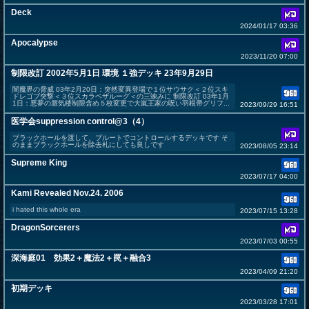
Deck
2024/01/17 03:36
Apocalypse
2023/11/20 07:00
制限改訂 2002年5月1日 環境 １強デッキ 23年9月29日
闇魔界の脅威 03年2月20日：突然変異登場で１位サウサク＜２位スキ
ドレゴブ突撃＜３位スカラベザルーグ＜の三竦みに 制限改訂 03年1月
1日：悪夢の蜃気楼制限含め５枚変更で大嵐王家の呪い羽根帚グリフ...
2023/09/29 16:51
医学会suppression control@3（4）
ブラックホールを渡して、プルートでコントロールするデッキです そ
のままブラックホールを除去札にしても良しです
2023/08/05 23:14
Supreme King
2023/07/17 04:00
Kami Revealed Nov.24. 2006
i hated this whole era
2023/07/15 13:28
DragonSorcerers
2023/07/03 00:55
深海庭01 効果2＋魔法2＋罠＋融合3
2023/04/09 21:20
初期デッキ
2023/03/28 17:01