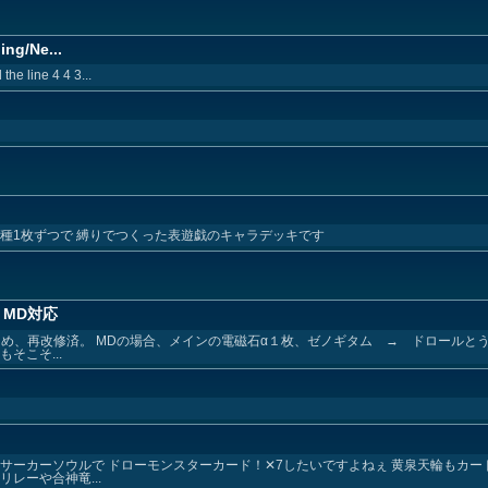
ing/Ne...
he line 4 4 3...
種1枚ずつで 縛りでつくった表遊戯のキャラデッキです
・MD対応
ため、再改修済。 MDの場合、メインの電磁石α１枚、ゼノギタム → ドロールと
そこそ...
サーカーソウルで ドローモンスターカード！✕7したいですよねぇ 黄泉天輪もカー
レーや合神竜...