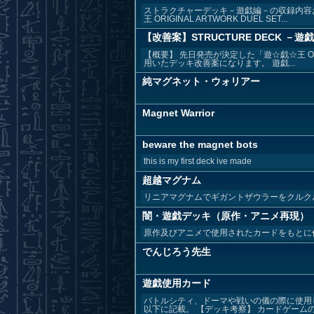
ストラクチャーデッキ－遊戯編－の収録内容
王 ORIGINAL ARTWORK DUEL SET...
【改善案】STRUCTURE DECK －遊
【概要】 先日発売が決定した「遊☆戯☆王 OR
用いたデッキ改善案になります。 遊戯...
純マグネット・ウォリアー
Magnet Warrior
beware the magnet bots
this is my first deck ive made
超越マグナム
リニアマグナムでギガントザウラーをクルク
闇・遊戯デッキ（原作・アニメ再現）
原作及びアニメで使用されたカードをもとに
でんじろう先生
遊戯使用カード
バトルシティ、ドーマや戦いの儀の際に使用
以下に記載。 【デッキ考察】 カードゲームの