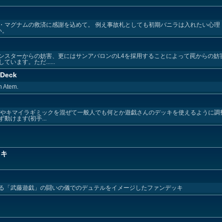
・マグナムの救済に感謝を込めて。 例え事故札としても初期バニラは入れたい心理
い。
ンスターからの妨害、更にはサンアバロンのL4を採用することによって罠からの妨
ます。ただ......
 Deck
th Atem.
石やキマイラギミックを混ぜて一般人でも何とか遊戯さんのデッキを使えるように調
けます(初手...
ッキ
る「武藤遊戯」の闘いの儀でのデュテルをイメージしたファンデッキ