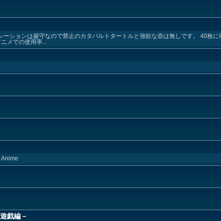
レーションは厳守なので禁止のカタパルトタートルと強欲な壺は無しです。 40枚
メでの使用率...
e Anime
 －遊戯編－