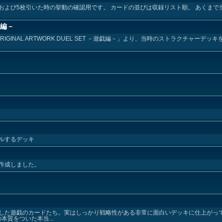
および5枚引いた時の挙動の確認用です。 カードの並びは収録リスト順。 あくまで
戯編－
IGINAL ARTWORK DUEL SET －遊戯編－」より、当時のストラクチャーデ
ルするデッキ
作成しました。
した遊戯のカードたち。実はしっかり戦略性がある非常に面白いデッキに仕上がっ
本質をついた本当...