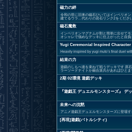
磁力の絆
令和の世に旧来の磁石ひいてはインペリオン
建てるウラ…代わりの岩石リンク2をくださ
磁石魔救
インペリオンマグナムが割と簡単に出せてモ
オシャレで強めなデッキに仕上がったと自負してい
Yugi Ceremonial Inspired Character
Heavily inspired by yugi muto’s final duel wi
結束の力
遊戯のしもべ達を束ねて戦うデッキです 原
ラーソードナイトか融合派兵があればひとまず動
2期 02環境 遊戯デッキ
『遊戯王 デュエルモンスターズ』 デ
未来への沈黙
アニメ遊戯王デュエルモンスターズに登場す
[再現]遊戯(バトルシティ)