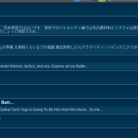
。 完全再現ではないです、原作でのバトルシティ編では光の護封剣とミラフォは使
しょって理由で入れ...
もの準拠 人形戦くらいまでの遊戯 最近対戦したらグラヴィティ・バインドにクリ
acter themes, tactics, and era. Explore all my Battle...
Batt...
Defeat Yami Yugi Is Going To Be Him And HIm Alone , So He...
d