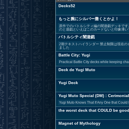
Decks52
もっと腕にシルバー撒くとかよ！
原作でのバトルシティ編の闇遊戯デッキです
のと遊戯といえばこのカードないと印象薄いで
バトルシティ闇遊戯
2期テキストハイランダー 禁止制限は現在の
ました
Battle City: Yugi
Practical Battle City decks while keeping char
Deck de Yugi Muto
Yugi Deck
Yugi Muto Special (DM) : Cerimonial 
Yugi Muto Knows That If Any One that Could 
the worst deck that COULD be goo
Magnet of Mythology