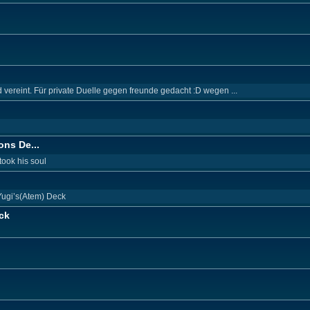
ereint. Für private Duelle gegen freunde gedacht :D wegen ...
ons De...
ook his soul
 Yugi’s(Atem) Deck
ck