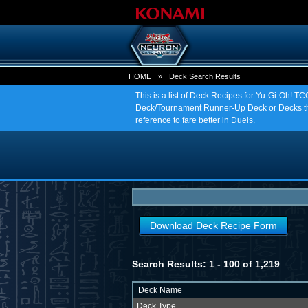
HOME
»
Deck Search Results
This is a list of Deck Recipes for Yu-Gi-Oh! 
Deck/Tournament Runner-Up Deck or Decks tha
reference to fare better in Duels.
Download Deck Recipe Form
Search Results: 1 - 100 of 1,219
Deck Name
Deck Type