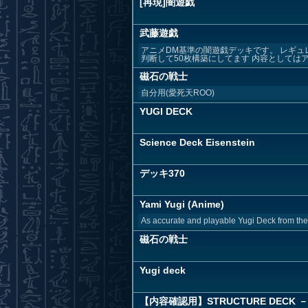
[再現]闇遊戯
武藤遊戯
アニメDM基準の闇遊戯デッキです。 レギュ
判断して50枚構築にしてます 内容としてはアニ
磁石の戦士
自分用(愛死天ROO)
YUGI DECK
Science Deck Eisenstein
デッキ370
Yami Yugi (Anime)
As accurate and playable Yugi Deck from th
磁石の戦士
Yugi deck
【内容確認用】STRUCTURE DECK