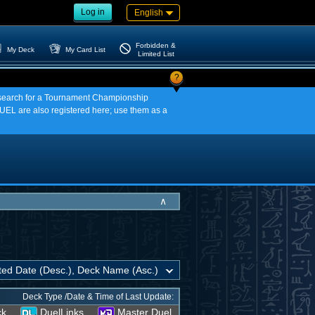
Log in
English
Forbidden &
My Deck
My Card List
Limited List
?
an search for a Tournament Championship
EL are also registered here; use them as a
∧
Deck Type /Date & Time of Last Update:
ck
DuelLinks
Master Duel