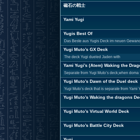
磁石の戦士
Yami Yugi
Yugis Best Of
Das Beste aus Yugis Deck im neuen Gewand v
Yugi Muto’s GX Deck
The deck Yugi dueled Jaden with
Yami Yugi’s (Atem) Waking the Drag
Separate from Yugi Muto’s deck,when doma t
Yugi Muto’s Dawn of the Duel deck
Yugi Muto’s deck that is separate from Yami
Yugi Muto’s Waking the dragons De
Yugi Muto’s Virtual World Deck
Yugi Muto’s Battle City Deck
Yugi