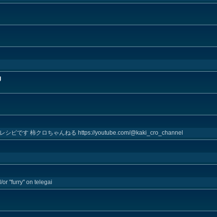
g
キレシピです 柿クロちゃんねる https://youtube.com/@kaki_cro_channel
or "furry" on telegai