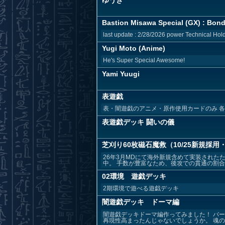
ゆうぎ
Bastion Misawa Special (GX) : Bond
last update : 2/28/2026 power Technical Hold t
Yugi Moto (Anime)
He's Super Special Awesome!
Yami Yuugi
表遊戯
表・闇遊戯のアニメ・原作使用カードのみ 各
表遊戯デッキ 闘いの儀
芝刈り60枚磁石魔救（10/25新規採用
26年3月MDにて海外新規含めて実装された
中。 手数が豊富なため、後攻での貫通の割合も
02環境 遊戯デッキ
2期環境で遊べる遊戯デッキ
闇遊戯デッキ ドーマ編
闇遊戯デッキドーマ編作ってみました！ バー
再現性高まったんじゃないでしょうか。 魂のリ