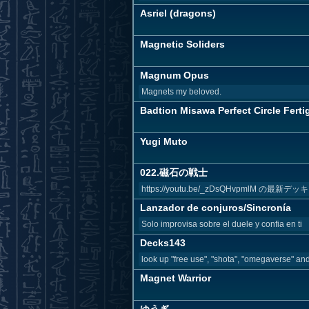
Asriel (dragons)
Magnetic Soliders
Magnum Opus
Magnets my beloved.
Badtion Misawa Perfect Circle Ferti
Yugi Muto
022.磁石の戦士
https://youtu.be/_zDsQHvpmlM の最新デッ
Lanzador de conjuros/Sincronía
Solo improvisa sobre el duele y confia en ti
Decks143
look up "free use", "shota", "omegaverse" and/
Magnet Warrior