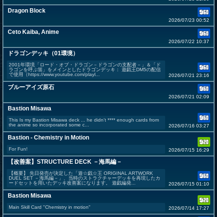
Dragon Block
2026/07/23 00:52
Ceto Kaiba, Anime
2026/07/22 10:37
ドラゴンデッキ（01環境）
2001年環境「ロード・オブ・ドラゴン－ドラゴンの支配者－」＆「ド
ラゴンを呼ぶ笛」をメインとしたドラゴンデッキ： 遊戯王DM5の配信
で使用（https://www.youtube.com/playl...
2026/07/21 23:16
ブルーアイズ原石
2026/07/21 02:09
Bastion Misawa
This Is my Bastion Misawa deck ... he didn't **** enough cards from
the anime so incorporated some c...
2026/07/16 03:27
Bastion - Chemistry in Motion
For Fun!
2026/07/15 16:29
【改善案】STRUCTURE DECK －海馬編－
【概要】 先日発売が決定した「遊☆戯☆王 ORIGINAL ARTWORK
DUEL SET －海馬編－」、当時のストラクチャーデッキを再現したカ
ードセットを用いたデッキ改善案になります。 遊戯編発...
2026/07/15 01:10
Bastion Misawa
Main Skill Card "Chemistry in motion"
2026/07/14 17:27