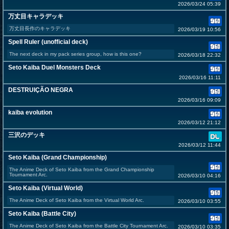
2026/03/24 05:39
万丈目キャラデッキ
万丈目長作のキャラデッキ
2026/03/19 10:56
Spell Ruler (unofficial deck)
The next deck in my pack series group, how is this one?
2026/03/18 22:32
Seto Kaiba Duel Monsters Deck
2026/03/16 11:11
DESTRUIÇÃO NEGRA
2026/03/16 09:09
kaiba evolution
2026/03/12 21:12
三沢のデッキ
2026/03/12 11:44
Seto Kaiba (Grand Championship)
The Anime Deck of Seto Kaiba from the Grand Championship
Tournament Arc.
2026/03/10 04:16
Seto Kaiba (Virtual World)
The Anime Deck of Seto Kaiba from the Virtual World Arc.
2026/03/10 03:55
Seto Kaiba (Battle City)
The Anime Deck of Seto Kaiba from the Battle City Tournament Arc.
2026/03/10 03:35