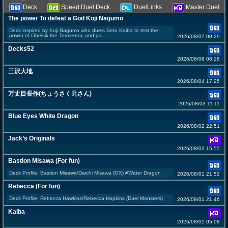
Deck
Speed Duel Deck
DuelLinks
Master Duel
The power To defeat a God Koji Nagumo
Deck inspired by Koji Nagumo who duels Seto Kaiba to test the
power of Obelsik the Tormentor, and ga...
2026/08/07 00:29
Decks52
2026/08/06 08:28
三沢大地
2026/08/04 17:25
万丈目長作(ちょうさく兄さん)
2026/08/03 11:11
Blue Eyes White Dragon
2026/08/02 22:51
Jack’s Originals
2026/08/02 15:55
Bastion Misawa (For fun)
Deck Profile: Bastion Misawa/Daichi Misawa (GX) #Water Dragon
2026/08/01 21:52
Rebecca (For fun)
Deck Profile: Rebecca Hawkins/Rebecca Hopkins (Duel Monsters)
2026/08/01 21:46
Kaiba
2026/08/01 05:08