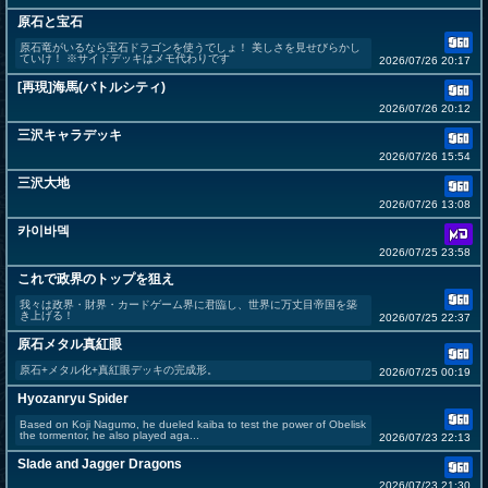
原石と宝石
原石竜がいるなら宝石ドラゴンを使うでしょ！ 美しさを見せびらかし
ていけ！ ※サイドデッキはメモ代わりです
2026/07/26 20:17
[再現]海馬(バトルシティ)
2026/07/26 20:12
三沢キャラデッキ
2026/07/26 15:54
三沢大地
2026/07/26 13:08
카이바덱
2026/07/25 23:58
これで政界のトップを狙え
我々は政界・財界・カードゲーム界に君臨し、世界に万丈目帝国を築
き上げる！
2026/07/25 22:37
原石メタル真紅眼
原石+メタル化+真紅眼デッキの完成形。
2026/07/25 00:19
Hyozanryu Spider
Based on Koji Nagumo, he dueled kaiba to test the power of Obelisk
the tormentor, he also played aga...
2026/07/23 22:13
Slade and Jagger Dragons
2026/07/23 21:30