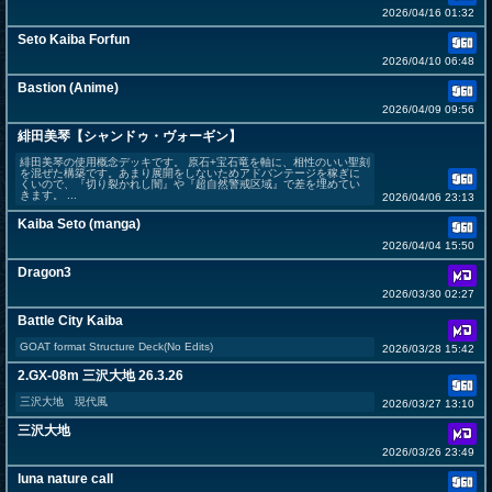
2026/04/16 01:32
Seto Kaiba Forfun
2026/04/10 06:48
Bastion (Anime)
2026/04/09 09:56
緋田美琴【シャンドゥ・ヴォーギン】
緋田美琴の使用概念デッキです。 原石+宝石竜を軸に、相性のいい聖刻
を混ぜた構築です。あまり展開をしないためアドバンテージを稼ぎに
くいので、『切り裂かれし闇』や『超自然警戒区域』で差を埋めてい
きます。 ...
2026/04/06 23:13
Kaiba Seto (manga)
2026/04/04 15:50
Dragon3
2026/03/30 02:27
Battle City Kaiba
GOAT format Structure Deck(No Edits)
2026/03/28 15:42
2.GX-08m 三沢大地 26.3.26
三沢大地 現代風
2026/03/27 13:10
三沢大地
2026/03/26 23:49
luna nature call