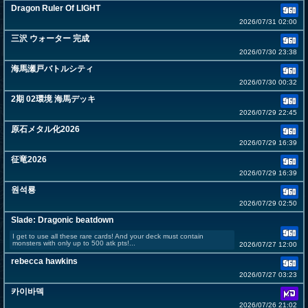
Dragon Ruler Of LIGHT
2026/07/31 02:00
三沢 ウォーター 完成
2026/07/30 23:38
海馬瀬戸バトルシティ
2026/07/30 00:32
2期 02環境 海馬デッキ
2026/07/29 22:45
原石メタル化2026
2026/07/29 16:39
征竜2026
2026/07/29 16:39
원석룡
2026/07/29 02:50
Slade: Dragonic beatdown
I get to use all these rare cards! And your deck must contain
monsters with only up to 500 atk pts!...
2026/07/27 12:00
rebecca hawkins
2026/07/27 03:23
카이바덱
2026/07/26 21:02