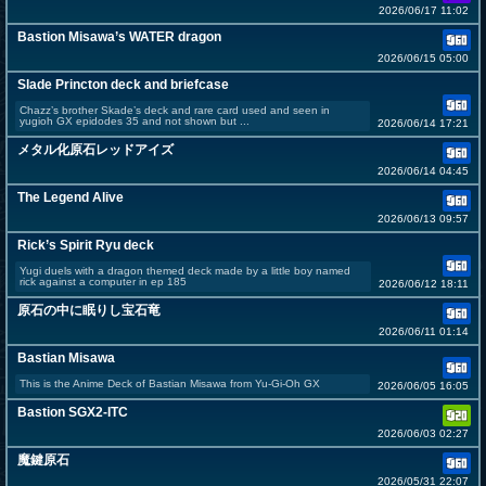
2026/06/17 11:02
Bastion Misawa’s WATER dragon
2026/06/15 05:00
Slade Princton deck and briefcase
Chazz’s brother Skade’s deck and rare card used and seen in
yugioh GX epidodes 35 and not shown but ...
2026/06/14 17:21
メタル化原石レッドアイズ
2026/06/14 04:45
The Legend Alive
2026/06/13 09:57
Rick’s Spirit Ryu deck
Yugi duels with a dragon themed deck made by a little boy named
rick against a computer in ep 185
2026/06/12 18:11
原石の中に眠りし宝石竜
2026/06/11 01:14
Bastian Misawa
This is the Anime Deck of Bastian Misawa from Yu-Gi-Oh GX
2026/06/05 16:05
Bastion SGX2-ITC
2026/06/03 02:27
魔鍵原石
2026/05/31 22:07