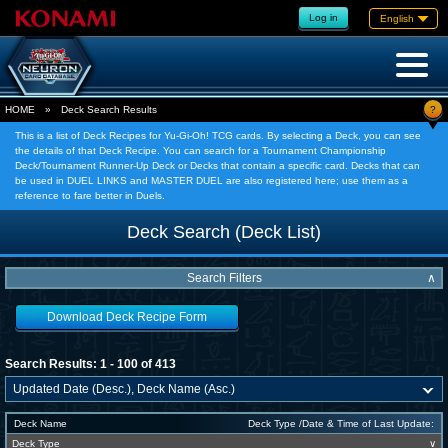
Log in
English
?
HOME
»
Deck Search Results
This is a list of Deck Recipes for Yu-Gi-Oh! TCG cards. By selecting a Deck, you can see
the details of that Deck Recipe. You can search for a Tournament Championship
Deck/Tournament Runner-Up Deck or Decks that contain a specific card. Decks that can
be used in DUEL LINKS and MASTER DUEL are also registered here; use them as a
reference to fare better in Duels.
Deck Search (Deck List)
Search Filters
∧
Download Deck Recipe Form
Search Results: 1 - 100 of 413
Deck Name
Deck Type /Date & Time of Last Update:
Deck Type
∨