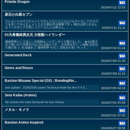
Primite Dragon
2026/07/12 22:53
原石@白黒セブン
クレセントやマグナムートでダムドなりエビルなりをサーチしてデカブ
ツを出してやりましょう ただの面白半分構築です← 責任は取りません
え？ハルモニアが高いって？ わしには救えん。。。
2026/07/11 21:11
03凡骨最終異次元 大怪獣ハイランダー
最終戦争にいてほしい大怪獣をハイランダーで選びました。 ★4の壁入
れて無いので凡骨引けなければ負けです。 ①凡骨を引く →発動 ②次元
の裂け目 と 次元融合 と 最終戦争 を引く ③気分の良いモンス...
2026/07/10 01:24
Generated Deck
2026/07/09 21:30
Gems and Roses
2026/07/09 11:53
Bastion Misawa Special (GX) : Bonding/Ne...
last update : 2/28/2026 power Technical Hold the line 4 4 3...
2026/07/05 04:19
Seto Kaiba (Anime)
He screws the rules because he has money.
2026/07/03 05:09
メタル・キメラ
2026/07/01 07:05
Bastion Anime Inspired
2026/06/27 08:56