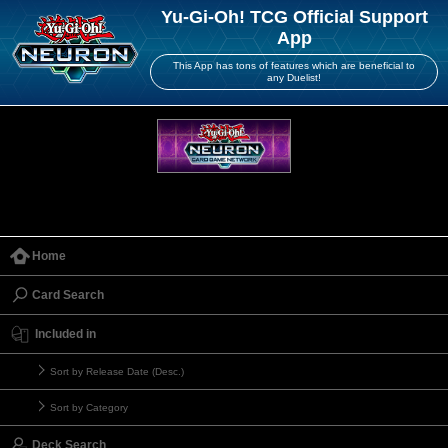
Yu-Gi-Oh! TCG Official Support
App
This App has tons of features which are beneficial to
any Duelist!
Home
Card Search
Included in
Sort by Release Date (Desc.)
Sort by Category
Deck Search