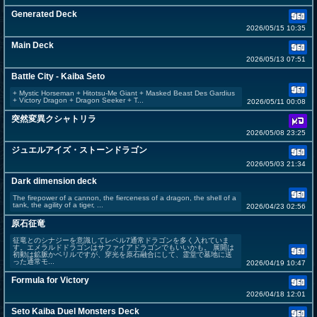
Generated Deck
2026/05/15 10:35
Main Deck
2026/05/13 07:51
Battle City - Kaiba Seto
+ Mystic Horseman + Hitotsu-Me Giant + Masked Beast Des Gardius
+ Victory Dragon + Dragon Seeker + T...
2026/05/11 00:08
突然変異クシャトリラ
2026/05/08 23:25
ジュエルアイズ・ストーンドラゴン
2026/05/03 21:34
Dark dimension deck
The firepower of a cannon, the fierceness of a dragon, the shell of a
tank, the agility of a tiger, ...
2026/04/23 02:56
原石征竜
征竜とのシナジーを意識してレベル7通常ドラゴンを多く入れていま
す。エメラルドドラゴンはサファイアドラゴンでもいいかも。 展開は
初動は鉱脈かベリルですが、穿光を原石融合にして、霊堂で墓地に送
った通常モ...
2026/04/19 10:47
Formula for Victory
2026/04/18 12:01
Seto Kaiba Duel Monsters Deck