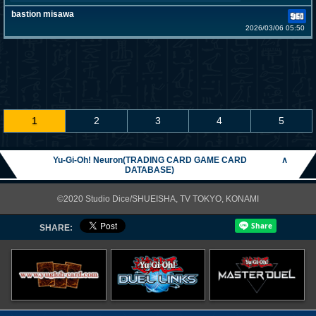
bastion misawa
2026/03/06 05:50
1
2
3
4
5
Yu-Gi-Oh! Neuron(TRADING CARD GAME CARD
∧
DATABASE)
©2020 Studio Dice/SHUEISHA, TV TOKYO, KONAMI
SHARE: