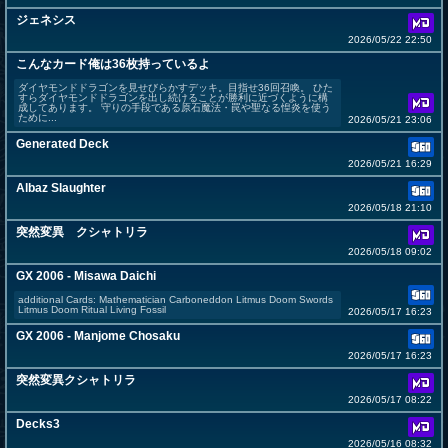
ジェネシス
2026/05/22 22:50
こんなカード俺は36枚持っているよ
ダイヤモンドドラゴンを見せびらかすデッキ。目指せ36回召喚。 ひた
すらダイヤモンドドラゴンを出し続けることが勝利に近づくように構
成してあります。 守りの手段である原石魔法・罠や聖なる惶炎を使う
ために...
2026/05/21 23:06
Generated Deck
2026/05/21 16:29
Albaz Slaughter
2026/05/18 21:10
突然変異 クシャトリラ
2026/05/18 09:02
GX 2006 - Misawa Daichi
additional Cards: Mathematician Carboneddon Litmus Doom Swords
Litmus Doom Ritual Living Fossil
2026/05/17 16:23
GX 2006 - Manjome Chosaku
2026/05/17 16:23
突然変異クシャトリラ
2026/05/17 08:22
Decks3
2026/05/16 08:32