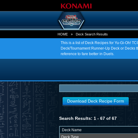
HOME
»
Deck Search Results
This is a list of Deck Recipes for Yu-Gi-Oh! 
Deck/Tournament Runner-Up Deck or Decks tha
reference to fare better in Duels.
Download Deck Recipe Form
Search Results: 1 - 67 of 67
Deck Name
Deck Type