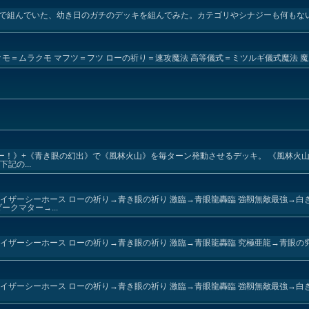
ードで組んでいた、幼き日のガチのデッキを組んでみた。カテゴリやシナジーも何もな
クモ＝ムラクモ マフツ＝フツ ローの祈り＝速攻魔法 高等儀式＝ミツルギ儀式魔法 
ビー！》+《青き眼の幻出》で《風林火山》を毎ターン発動させるデッキ。 《風林火
記の...
イザーシーホース ローの祈り→青き眼の祈り 激臨→青眼龍轟臨 強靱無敵最強→白
クマター→...
イザーシーホース ローの祈り→青き眼の祈り 激臨→青眼龍轟臨 究極亜龍→青眼の
イザーシーホース ローの祈り→青き眼の祈り 激臨→青眼龍轟臨 強靱無敵最強→白