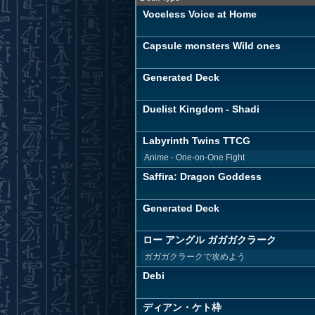
Voceless Voice at Home
Capsule monsters Wild ones
Generated Deck
Duelist Kingdom - Shadi
Labyrinth Twins TTCG
Anime - One-on-One Fight
Saffira: Dragon Goddess
Generated Deck
ロー アングル ガガガクラーク
ガガガクラークで攻めよう
Debi
ディアン・ケト枠