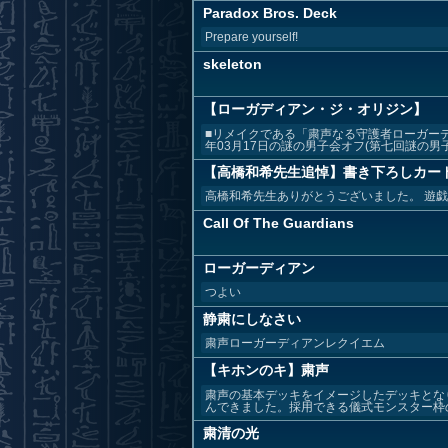
Paradox Bros. Deck
Prepare yourself!
skeleton
【ローガディアン・ジ・オリジン】
■リメイクである「粛声なる守護者ローガーデ
年03月17日の謎の男子会オフ(第七回謎の男子
【高橋和希先生追悼】書き下ろしカー
高橋和希先生ありがとうございました。 遊戯
Call Of The Guardians
ローガーディアン
つよい
静粛にしなさい
粛声ローガーディアンレクイエム
【キホンのキ】粛声
粛声の基本デッキをイメージしたデッキとな
んできました。採用できる儀式モンスター枠の遊
粛清の光