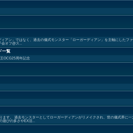
ィアン」ではなく、過去の儀式モンスター「ローガーディアン」を主軸にしたファン
会オフ@ス...
ド一覧
王OCG25周年記念
ります。 過去モンスターとしてローガーディアンがリメイクされ、世の儀式界に一
びの多さやEX活...