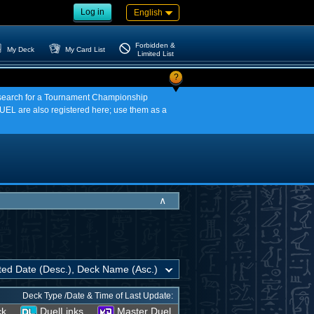
Log in
English
Forbidden &
My Deck
My Card List
Limited List
?
an search for a Tournament Championship
EL are also registered here; use them as a
∧
Deck Type /Date & Time of Last Update:
ck
DuelLinks
Master Duel