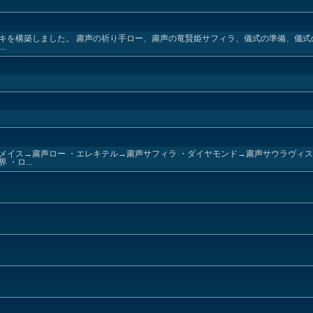
「粛声」デッキを構築しました。 粛声の祈り手ロー、粛声の竜賢姫サフィラ、儀式の準備、
.
ーメイス→粛声ロー ・エレキテル→粛声サフィラ ・ダイヤモンド→粛声サウラヴィス
・ロ...