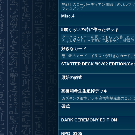
光戦士のローガーディアン 闇戦士のガルマソ
ッシュアップ
Misc.4
5歳くらいの時に作ったデッキ
ダークセレモニーを買ってもらって作ったデ
のは大変だ！』って書いてあるから、破壊でき
好きなカード
思い出のカード、イラストが好きなカード、
STARTER DECK '99-'02 EDITION(Co
原始の儀式
高橋和希先生追悼デッキ
カズキング追悼デッキ 高橋和希先生のことは
儀式
DARK CEREMONY EDITION
NPG_0105