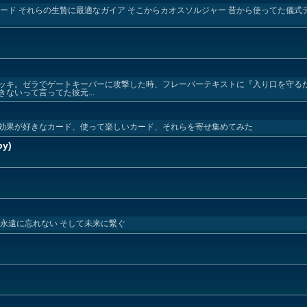
ード それらの生贄に最適なガイア そこからカオスソルジャー 昔から使ってた儀式
ッキ。ゼラでゲートキーパーに攻撃した時、フレーバーテキストに『入り口を守る
ないって言ってた彼元...
効果が好きなカード、使って楽しいカード、それらを寄せ集めてみた
py)
永遠に忘れない そして未来に繋ぐ