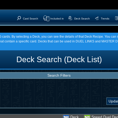
Card Search
Included in
Deck Search
Trends
TCG cards. By selecting a Deck, you can see the details of that Deck Recipe. You c
t contain a specific card. Decks that can be used in DUEL LINKS and MASTER DU
Deck Search (Deck List)
Search Filters
Deck
Speed Duel De