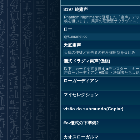
8197 純粛声
Phantom Nightmareで登場した
喚を狙います。 粛声の竜賢聖サウラヴィス、..
ロー
@kumanelico
天底粛声
天底の使徒と宣告者の神巫採用型を仮組み
儀式ドラグマ粛声(仮組)
以下、カードを置き換え ■モンスター ・キ
声ローガーディアン ■魔法 ・決闘者たち→結界 
ローガーディアン
マイセレクション
visão do submundo(Copiar)
#c-儀式の下準備2
カオスローガルマ