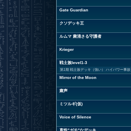
Gate Guardian
クソデッキ王
ルムマ 粛清さる守護者
Krieger
戦士族level1-3
第1期 戦士族デッキ（強い） ハイパワー事
Mirror of the Moon
粛声
ミツルギ(仮)
Voice of Silence
真性"ガチ"なデッキ