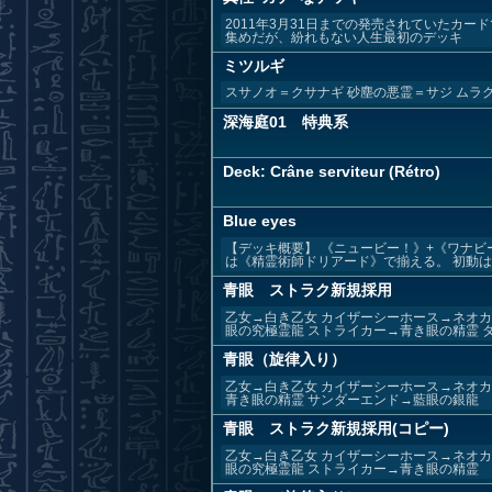
2011年3月31日までの発売されていたカ
集めだが、紛れもない人生最初のデッキ
ミツルギ
スサノオ＝クサナギ 砂塵の悪霊＝サジ ムラ
深海庭01 特典系
Deck: Crâne serviteur (Rétro)
Blue eyes
【デッキ概要】 《ニュービー！》+《ワナ
は《精霊術師ドリアード》で揃える。 初動は下
青眼 ストラク新規採用
乙女→白き乙女 カイザーシーホース→ネオカ
眼の究極霊龍 ストライカー→青き眼の精霊 ダー
青眼（旋律入り）
乙女→白き乙女 カイザーシーホース→ネオカ
青き眼の精霊 サンダーエンド→藍眼の銀龍
青眼 ストラク新規採用(コピー)
乙女→白き乙女 カイザーシーホース→ネオカ
眼の究極霊龍 ストライカー→青き眼の精霊