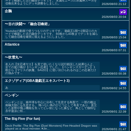
ードで構築した古の融合デッキです。 水属性エースの水魔神スーガを
召喚出来るようにデッキ調整をしました。
2026/08/03 21:12
企鵝
2026/08/03 20:04
〜古の決闘〜 「融合召喚術」
Youtubeの動画で使うつもりのデッキです。 遊戯王1期〜2期辺りのカ
ードで構築した古の融合デッキです。 60枚から40枚までデッキを減ら
して融合召喚を確実に狙えるようにしました。
2026/08/03 15:04
Atlantice
2026/08/03 07:31
〜吹雪丸〜
友人の【女忍者ヤエ】を見て使いたくなり試行錯誤した結果なんと、
全ての架け橋が【ペンギン忍者】でした。【ペンギンズガーデン】１
枚から【マリスの妖魔、SAIZO】に使い分けられるのはこの忍者だけ
の強みです...
2026/08/03 00:38
エクゾディア(GBA遊戯王エキスパート3)
あ
2026/08/02 14:55
ペンギン
ペンギンとは、南半球を中心に分布して生息する鳥類で、一部の種は
南極大陸にも生息する。 飛べない鳥のひとつとして有名であり、直立
した姿勢や飛ぶ機能を失ってヒレ状になった翼など、鳥として独特な
水中遊泳に特...
2026/08/01 22:39
The Big Five (For fun)
Deck Profile: The Big Five (Duel Monsters) Five-Headed Dragon was
played as a ritual monster. #Jin...
2026/08/01 21:47