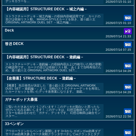
デッキカラーを...
2026/07/15 01:10
【内容確認用】STRUCTURE DECK －城之内編－
ストラクチャーデッキ－城之内編－の収録内容確認用です。 カードの
並びは収録リスト順。 MANGA-STYLEカードを除き、遊☆戯☆王
ORIGINAL ARTWORK DUEL SET －城之内編...
2026/07/15 01:10
Deck
2026/07/14 21:33
펭귄 DECK
2026/07/14 07:35
【内容確認用】STRUCTURE DECK －遊戯編－
ストラクチャーデッキ－遊戯編－の収録内容および5枚引いた時の挙動
の確認用です。 カードの並びは収録リスト順。 あくまで当時再現のた
め、遊☆戯☆王 ORIGINAL ARTWORK DUEL SET...
2026/07/14 04:28
【改善案】STRUCTURE DECK －遊戯編－
【概要】 先日発売が決定した「遊☆戯☆王 ORIGINAL ARTWORK
DUEL SET －遊戯編－」より、当時のストラクチャーデッキを再現し
たカードセットを用いたデッキ改善案になります。 遊戯...
2026/07/14 04:28
ガチャポッド大暴落
ご覧いただきありがとうございます！このデッキが面白いと思ったら
ぜひいいねをお願いします！ このデッキは、幻想召喚師とポッドモン
スターを組み合わせた「ガチャ」デッキです。 幻想召喚師は融合モン
スター...
2026/07/12 22:58
33ペンギン
アウローラドンからペンギン展開します 3×3から ガボンガss効果ダグ
サーチss効果大参上サーチ発動クラッタサーチしてssクラッタとダグ