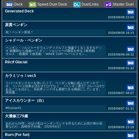
Deck
Speed Duel Deck
DuelLinks
Master Duel
Generated Deck
2026/08/08 23:00
原質ペンギン
祝！ペンギン新規！
2026/08/08 16:15
シャドール・ペンギン
ペンギン・ソルジャーをウェンディクルフと傀儡でくるくるするデッ
キ 鏡魔師から傀儡+ペンギン・ソルジャーの盤面を作る 1枚初動 ・
ギルス ・鏡魔師 ２枚初動 ・WAKE CUP! +レベル２モン...
2026/08/08 09:32
Récif Glacial
2026/08/08 01:42
カラミソゥ！ver.5
リバースモンスターを使いたくて、ペンギンを軸に組んだデッキで
す。 リバース効果を活かすだけでなく、《ペンギン勇士》がレベル5で
あることを活かし、氷結界シンクロも展開できる構築にしています。
更新履...
2026/08/07 08:07
アイスカウンター（白）
#Kotose41
2026/08/07 01:31
大瀧修三79歳
あれから24年…やはり私はペンギンランドを作るためにお前の体が必
要なのだ…真崎杏子40歳。 2026/04/17
2026/08/06 23:19
Burn (For fun)