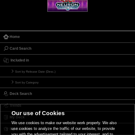
Home
Card Search
Included in
Sort by Release Date (Desc.)
Sort by Category
Deck Search
Trends
Our use of Cookies
My Deck
We use cookies to make our website work properly. We also
use cookies to analyze the traffic of our website, to provide
My Card List
you with the advertisement tailored to your interest, and to