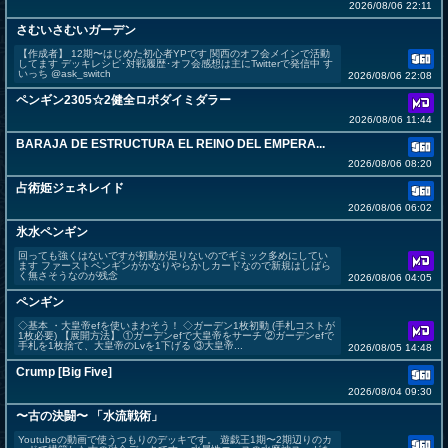
2026/08/06 22:11
さむいさむいガーデン
【作成者】 12期〜はじめた初心者YPです 関西のオフ会メインで活動
してます デッキレシピ･対戦履歴･オフ会感想は主にTwitterで発信中 す
いっち @ask_switch
2026/08/06 22:08
ペンギン2305☆2健全ロボダイミダラー
2026/08/06 11:44
BARAJA DE ESTRUCTURA EL REINO DEL EMPERA...
2026/08/06 08:20
占術姫ジェネレイド
2026/08/06 06:02
氷水ペンギン
回っても強くはないですが初動が足りないのでギミック多めにしてい
ます ファーストペンギンがかなりやらかしカードなので新規はしばら
く無さそうなのが残念
2026/08/06 04:05
ペンギン
◇基本 ・大皇帝efを使いまわそう！ ◇ガーデン1枚初動 (手札コストが
1枚必要) 【展開方法】 ①ガーデンefで大皇帝をサーチ ②ガーデンefで
手札を1枚捨て、大皇帝のLvを1下げる ③大皇帝...
2026/08/05 14:48
Crump [Big Five]
2026/08/04 09:30
〜古の決闘〜 「水流戦術」
Youtubeの動画で使うつもりのデッキです。 遊戯王1期〜2期辺りのカ