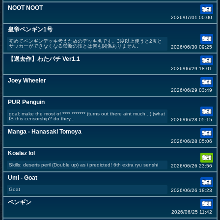
NOOT NOOT
2026/07/01 00:00
皇帝ペンギン1号
初めてペンギンデッキ考えた故のデッキ名です。3度以上使うと2度と
サッカーができなくなる禁断の技とは何も関係ありません。
2026/06/30 09:25
【過去作】わたパチ Ver1.1
2026/06/29 18:01
Joey Wheeler
2026/06/29 03:49
PUR Penguin
goal: make the most of **** ******* (turns out there aint much...) (what
IS this censorship? do they...
2026/06/28 05:15
Manga - Hanasaki Tomoya
2026/06/28 05:06
Koalaz lol
Skills: deserts peril (Double up) as i predicted! 6th extra ryu senshi
2026/06/26 23:56
Umi - Goat
Goat
2026/06/26 18:23
ペンギン
2026/06/25 11:42