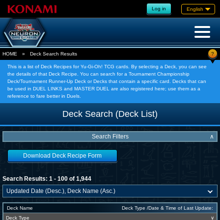
Log in
English
?
HOME
»
Deck Search Results
This is a list of Deck Recipes for Yu-Gi-Oh! TCG cards. By selecting a Deck, you can see
the details of that Deck Recipe. You can search for a Tournament Championship
Deck/Tournament Runner-Up Deck or Decks that contain a specific card. Decks that can
be used in DUEL LINKS and MASTER DUEL are also registered here; use them as a
reference to fare better in Duels.
Deck Search (Deck List)
Search Filters
∧
Download Deck Recipe Form
Search Results: 1 - 100 of 1,944
Deck Name
Deck Type /Date & Time of Last Update:
Deck Type
∨