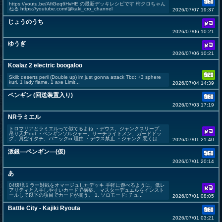
https://youtu.be/AfiGeq6HvHE の最新デッキレシピです 柿クロちゃん
ねる https://youtube.com/@kaki_cro_channel
2026/07/07 19:37
じょうのうち
2026/07/06 10:21
ゆうぎ
2026/07/06 10:21
Koalaz 2 electric boogaloo
Skill: deserts peril (Double up) im just gonna attack Tbd: +3 sphere
kuri, 1 lady flame, 1 axe Limit...
2026/07/04 14:39
ペンギン (回送装置入り)
2026/07/03 17:19
NRラミエル
トロマリアとラミエルって似てるよね ・デウス、ジャンクスリープ、
吊り天井out ・ペンギンソルジャー、サーチライトメン、ガードドッ
グ、真空イタチ、パニックin 理由 ・デウス禁止 ・ジャンク:悪くは...
2026/07/01 21:40
汳銀―ペンギン―(仮)
2026/07/01 20:14
あ
04環境ミラー対戦をオマージュしたデッキ 手軽に遊べるように、低レ
アリティと入手しやすいカードで構築。 マスターデュエルをインスト
ールして以下の項目でカードが揃う。 1. ソロモード: チュ...
2026/07/01 08:05
Battle City - Kajiki Ryouta
2026/07/01 03:21