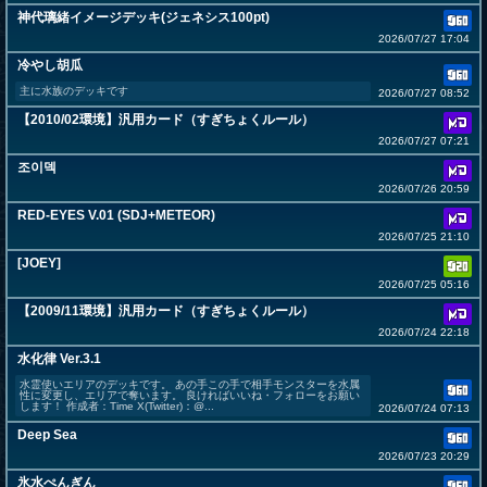
神代璃緒イメージデッキ(ジェネシス100pt)
2026/07/27 17:04
冷やし胡瓜
主に水族のデッキです
2026/07/27 08:52
【2010/02環境】汎用カード（すぎちょくルール）
2026/07/27 07:21
조이덱
2026/07/26 20:59
RED-EYES V.01 (SDJ+METEOR)
2026/07/25 21:10
[JOEY]
2026/07/25 05:16
【2009/11環境】汎用カード（すぎちょくルール）
2026/07/24 22:18
水化律 Ver.3.1
水霊使いエリアのデッキです。 あの手この手で相手モンスターを水属
性に変更し、エリアで奪います。 良ければいいね・フォローをお願い
します！ 作成者：Time X(Twitter)：@...
2026/07/24 07:13
Deep Sea
2026/07/23 20:29
氷水ぺんぎん