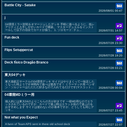
Battle City - Satake
2026/08/01 00:47
j
04環境ミラー対戦をオマージュしたデッキ 手軽に遊べるように、低レ
アリティと入手しやすいカードで構築。 マスターデュエルをインスト
ールして以下の項目でカードが揃う。 1. ソロモード: チュ...
2026/07/31 14:57
Fun deck
2026/07/28 23:30
Flips Setuppercut
2026/07/28 19:20
Deck físico Dragão Branco
2026/07/28 03:21
東大04デッキ
東大遊戯王サークルの04環境デッキ サイドはやりまくって一味足した
くなった時ようです仲間内で遊べば最高です！ ミラーマッチ用 ペンギ
ン・ソルジャーはただただ好きなので入れてるだけです(マスコット...
2026/07/28 00:04
04環境MDミラー用
個人的には東大04のよりこちらの方が好きです 一様MD用なのでエラ
ッタされているのですが、カードで遊ぶ時はエラッタ前ので遊ぶのを
おすすめします サイドは使わないのが基本ですが、どうしても同じデ
ッキ...
2026/07/27 23:45
Not what you Expect
A fann of Team APS sent in there old school deck
2026/07/27 22:07