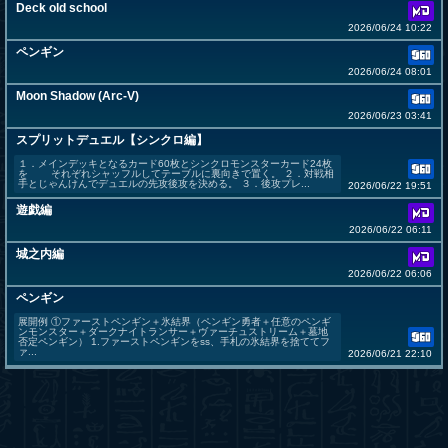
Deck old school
2026/06/24 10:22
ペンギン
2026/06/24 08:01
Moon Shadow (Arc-V)
2026/06/23 03:41
スプリットデュエル【シンクロ編】
１．メインデッキとなるカード60枚とシンクロモンスターカード24枚
を それぞれシャッフルしてテーブルに裏向きで置く。 ２．対戦相
手とじゃんけんでデュエルの先攻後攻を決める。 ３．後攻プレ...
2026/06/22 19:51
遊戯編
2026/06/22 06:11
城之内編
2026/06/22 06:06
ペンギン
展開例 ①ファーストペンギン＋氷結界（ペンギン勇者＋任意のペンギ
ンモンスター＋ダークナイトランサー＋ヴァーチュストリーム＋墓地
否定ペンギン） 1.ファーストペンギンをss、手札の氷結界を捨ててフ
ァ...
2026/06/21 22:10