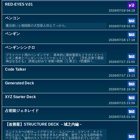
RED-EYES V.01
2026/07/19 04:18
ペンコン
魔法使いと格闘家の大型新人控えてっから。
2026/07/19 02:35
ペンギン
2026/07/18 17:18
ペンギンシンクロ
プライベート用のペンギンです。 基本的に最終盤面をドラガイドとペ
ンギン勇者とペンギンソルジャーセットにします。 （手札次第で展開
伸ばせるかも） 誘発は好みで 初動 •霜精（と勇士） •照魔師 •...
2026/07/17 23:00
Code Talker
2026/07/17 13:13
Generated Deck
2026/07/16 19:39
XYZ Starter Deck
2026/07/15 23:59
占術姫ジェネレイド
2026/07/15 01:58
【改善案】STRUCTURE DECK －城之内編－
ランドスターの剣士→イグザリオン・ユニバース：コマンド・ナイト
対応とはいえステータスが低すぎるため変更。攻守こなせる高性能カ
ードであり、後年のストラクチャーデッキにも採用されているため、