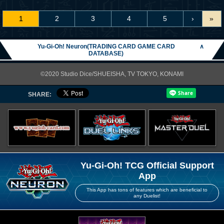
1
2
3
4
5
›
»
Yu-Gi-Oh! Neuron(TRADING CARD GAME CARD
∧
DATABASE)
©2020 Studio Dice/SHUEISHA, TV TOKYO, KONAMI
SHARE:
Yu-Gi-Oh! TCG Official Support
App
This App has tons of features which are beneficial to
any Duelist!