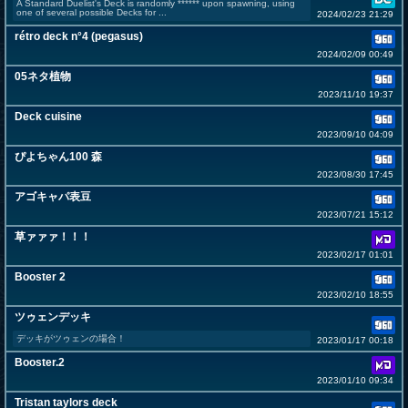
A Standard Duelist's Deck is randomly ****** upon spawning, using
one of several possible Decks for ...
2024/02/23 21:29
rétro deck n°4 (pegasus)
2024/02/09 00:49
05ネタ植物
2023/11/10 19:37
Deck cuisine
2023/09/10 04:09
ぴよちゃん100 森
2023/08/30 17:45
アゴキャパ表豆
2023/07/21 15:12
草ァァァ！！！
2023/02/17 01:01
Booster 2
2023/02/10 18:55
ツゥェンデッキ
デッキがツゥェンの場合！
2023/01/17 00:18
Booster.2
2023/01/10 09:34
Tristan taylors deck