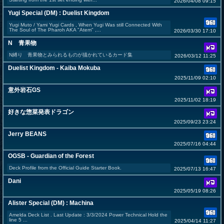
2026/04/08 09:15
Yugi Special (DM) : Duelist Kingdom
Yugi Muto / Yami Yugi Cards , When Yugi Was still Connected With
The Soul of The Pharoh AKA "Atem" ,...
2026/03/30 17:10
N 青果物
N縛り 青果物とみられるものが描かれているカード集
2026/03/12 11:25
Duelist Kingdom - Kaiba Mokuba
2025/11/09 02:10
意外岩石GS
2025/11/02 18:19
好きな惣菜発表ドラゴン
2025/09/23 23:24
Jerry BEANS
2025/07/16 04:44
OGSB - Guardian of the Forest
Deck Profile from the Official Guide Starter Book.
2025/07/13 16:47
Dani
2025/05/19 08:26
Alister Special (DM) : Machina
Amelda Deck List . Last Update : 3/3/2024 Power Technical Hold the
line 5 ...
2025/04/14 11:27