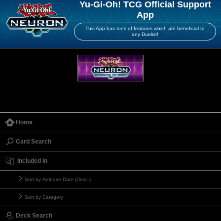
Yu-Gi-Oh! TCG Official Support
App
This App has tons of features which are beneficial to
any Duelist!
Home
Card Search
Included in
Sort by Release Date (Desc.)
Sort by Category
Deck Search