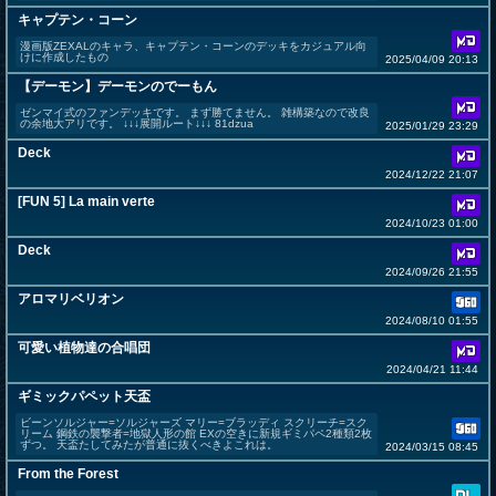
キャプテン・コーン
漫画版ZEXALのキャラ、キャプテン・コーンのデッキをカジュアル向
けに作成したもの
2025/04/09 20:13
【デーモン】デーモンのでーもん
ゼンマイ式のファンデッキです。 まず勝てません。 雑構築なので改良
の余地大アリです。 ↓↓↓展開ルート↓↓↓ 81dzua
2025/01/29 23:29
Deck
2024/12/22 21:07
[FUN 5] La main verte
2024/10/23 01:00
Deck
2024/09/26 21:55
アロマリベリオン
2024/08/10 01:55
可愛い植物達の合唱団
2024/04/21 11:44
ギミックパペット天盃
ビーンソルジャー=ソルジャーズ マリー=ブラッディ スクリーチ=スク
リーム 鋼鉄の襲撃者=地獄人形の館 EXの空きに新規ギミパペ2種類2枚
ずつ。 天盃たしてみたが普通に抜くべきよこれは。
2024/03/15 08:45
From the Forest