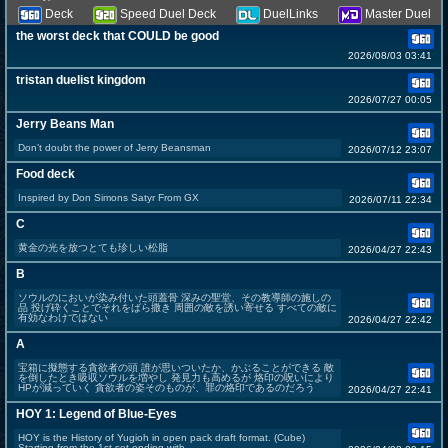
Deck
Speed Duel Deck
DuelLinks
Master Duel
the worst deck that COULD be good
2026/08/03 03:41
tristan duelist kingdom
2026/07/27 00:05
Jerry Beans Man
Don’t doubt the power of Jerry Beansman
2026/07/12 23:07
Food deck
Inspired by Don Simons Satyr From GX
2026/07/11 22:34
C
黄金の光を放つとても珍しい松脂
2026/04/27 22:43
B
ソウルのにおいが染み付いた頭蓋骨 深みの聖堂、その教導師の施しの
品 投げ砕くことでそれをばら撒き 周囲の敵を誘い寄せる すべての敵に
有効なわけではない
2026/04/27 22:42
A
宝箱に擬態する貪欲者の頭 誰が思いついたか、かぶることができる 敵
を倒したとき吸収ソウルを増やし 発見力も高めるが 烙印の呪いにより
HPが減っていく 貪欲者の姿そのものが、罪の烙印であるのだろう
2026/04/27 22:41
HOY 1: Legend of Blue-Eyes
HOY is the History of Yugioh in open pack draft format. (Cube)
Starting from the 1st set ending with...