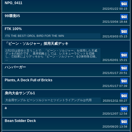
NPG_0411
2022/01/22 00:15
99環境05
2021/10/04 18:44
FTK 100%
ITS THE BEST! DROL BIRD FOR THE WIN
2021/03/03 05:15
「ビーン・ソルジャー」採用天威デッキ
2月2日は節分と言うことで、「ビーン・ソルジャー」を採用した天威
デッキの紹介です。 基本戦略としては、レスキューラビットを召喚
し、①効果によりデッキから「ビーン・ソルジャー」を2体特殊召喚。
...
2021/02/01 15:21
ハンバーガー
2021/01/17 20:51
Plants, A Deck Full of Bricks
2021/01/17 07:39
身内大会サンプル1
大会用サンプル ビーンソルジャーとツイントライアングルは代用
2020/12/11 00:27
a
2020/12/07 12:54
Bean Soldier Deck
2020/08/20 13:58