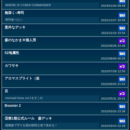
WHERE IS CYBER COMMANDER
2023/01/04 09:49
無添く○寿司
寿司食べたい
2022/12/27 20:56
意外なデッキ
2022/11/10 15:54
森のなかま※個人用
2022/09/26 22:46
02地属性
2022/08/09 06:35
カワサキ
2022/07/28 12:50
アロマスプライト（仮
2022/06/03 21:03
豆
mermaid festa vol.1をすこれ
2022/05/31 20:41
Booster 2
2022/03/20 23:38
③第1期公式ルール 森デッキ
植物族で守りを固め獣戦士達で攻める！
2022/03/10 22:28