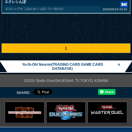
エクレシんぼ
エクレシアが ごはんをいっぱい たべるだけ。
2020/06/19 03:04
1
Yu-Gi-Oh! Neuron(TRADING CARD GAME CARD
∧
DATABASE)
©2020 Studio Dice/SHUEISHA, TV TOKYO, KONAMI
SHARE: