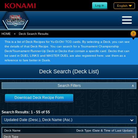
Log in
English
?
HOME
»
Deck Search Results
This is a list of Deck Recipes for Yu-Gi-Oh! TCG cards. By selecting a Deck, you can see
the details of that Deck Recipe. You can search for a Tournament Championship
Deck/Tournament Runner-Up Deck or Decks that contain a specific card. Decks that can
be used in DUEL LINKS and MASTER DUEL are also registered here; use them as a
reference to fare better in Duels.
Deck Search (Deck List)
Search Filters
∧
Download Deck Recipe Form
Search Results: 1 - 55 of 55
Deck Name
Deck Type /Date & Time of Last Update:
Deck Type
∨