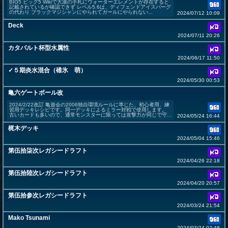
BIG5 ビッグ5 Wikiで大瀧の手札にウォーターエレメントが存在すると
記載されているが確認できず レベル5.6は、ディフェンドアイスバーグ
の代わり ブラックマジシャンにやられてガールにやられない...
2024/07/12 10:09
Deck
2024/07/11 20:26
カタパルト杯型水属性
2024/06/17 11:50
✓５期炎水混合（碓氷 萌）
2024/05/30 00:53
亀六ゲートボール改
2024/2/22改訂 亀遊会の2006独自環境ルールに準じた、初心者用、練
習用デッキレシピです。同一デッキによるミラー対戦で使用します。
古いカードも多いので、通常モンスターに限っては攻撃力が同じで守...
2024/05/24 16:44
梶木デッキ
2024/05/04 15:46
第伍拾柒次レガシードラフト
2024/04/26 22:18
第伍拾陸次レガシードラフト
2024/04/20 20:57
第伍拾参次レガシードラフト
2024/03/24 21:54
Mako Tsunami
2024/03/24 02:48