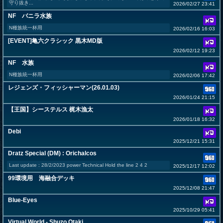
守り抜き...
2026/02/27 23:41
NF バニラ水族
N種族統一杯用
2026/02/16 16:03
[EVENT]亀六クラシック 黒木MD版
2026/02/12 19:23
NF 水族
N種族統一杯用
2026/02/06 17:42
レジェンズ・フィッシャーマン(26.01.03)
2026/01/24 21:15
【王国】シーステルス 梶木漁太
2026/01/18 16:32
Debi
2025/12/21 15:31
Dratz Special (DM) : Orichalcos
Last update : 28/2/2023 power Technical Hold the line 2 4 2
2025/12/17 12:02
99環境用 海融合デッキ
2025/12/08 21:47
Blue-Eyes
2025/10/29 05:41
Virtual World - Shuzo Otaki