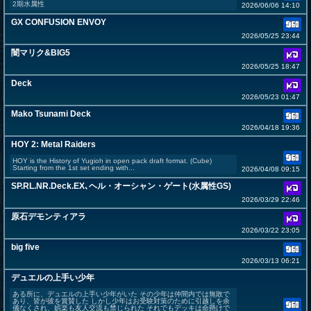
2期水属性
2026/06/06 14:10
GX CONFUSION ENVOY
2026/05/25 23:44
闇マリク&BIG5
2026/05/25 18:47
Deck
2026/05/23 01:47
Mako Tsunami Deck
2026/04/18 19:36
HOY 2: Metal Raiders
HOY is the History of Yugioh in open pack draft format. (Cube)
Starting from the 1st set ending with...
2026/04/08 09:15
SP.RL.NR.Deck.EX､ヘル・オーシャン・ゲート(水属性GS)
2026/03/29 22:46
原石デモンティアラ
2026/03/22 23:05
big five
2026/03/13 06:21
デュエルの上手い少年
ある所に、デュエルの上手い少年がいた その少年は仲間内では無敗で
あり、皆が彼を賞賛した しかし少年はお受験対策のために引越しを余
儀なくされ、娯楽も友人交流も禁じられた それでもデッキは命懸けで