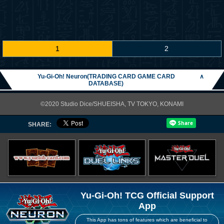
1
2
Yu-Gi-Oh! Neuron(TRADING CARD GAME CARD
∧
DATABASE)
©2020 Studio Dice/SHUEISHA, TV TOKYO, KONAMI
SHARE:
Yu-Gi-Oh! TCG Official Support
App
This App has tons of features which are beneficial to