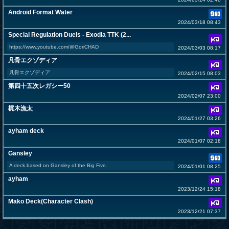
Android Format Water
2024/03/18 08:43
Special Regulation Duels - Exodia TTK (2...
https://www.youtube.com/@GoriCHAD
2024/03/03 08:17
凡骨エクゾディア
凡骨エクゾディア
2024/02/15 08:03
第四十五次レガシー50
2024/02/07 23:00
梶木漁太
2024/01/27 03:26
ayham deck
2024/01/07 02:18
Gansley
A deck based on Gansley of the Big Five.
2024/01/01 08:25
ayham
2023/12/24 15:18
Mako Deck(Character Clash)
2023/12/21 07:37