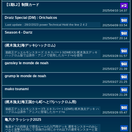
【1期L2】制限カード
2025/04/10 14:37
Dratz Special (DM) : Orichalcos
Last update : 28/2/2023 power Technical Hold the line 2 4 2
2025/04/09 03:54
Season 4 - Dartz
2025/04/07 20:14
(梶木漁太)海デッキ(ハックロム)
遊戯王デュエルモンスターズ エキスパート3(DMEX3) 梶木漁太デッキ
ハックロム版では原作・アニメで使用したカード+αを使用
2025/03/28 01:57
gansley le monde de noah
2025/03/27 21:39
grump le monde de noah
2025/03/27 21:25
mako tsunami
2025/03/26 21:28
(梶木漁太)海王国から町へと!?(ハックロム用)
遊戯王デュエルモンスターズ5 エキスパート1(DM5) 梶木漁太デッキ ハ
ックロムは原作・アニメに登場したカード+α
2025/03/26 05:47
亀六クラッシック2025
亀遊オフの四期まで環境ルールの入門用デッキ 通常モンスターのみレ
ベルと攻撃力が同じで 防御力が同じかそれ以下の通常モンスターと置