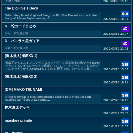
き換え可能
2025/03/25 15:46
The Big Five’s Deck
When they faced Yugi and Joey, the Big Five Dueled as one in the
body of Tristan Taylor, rotating th...
2025/03/20 16:21
N 蛇カードまとめ
Nカードで遊ぶ用
2025/03/15 23:07
N バニラの星ガイア
Nカードで遊ぶ用
2025/03/15 23:02
(梶木漁太)海(EX3-1)
遊戯王デュエルモンスターズ エキスパート3 梶木漁太の海デッキ(CPU)
どうにてもレギュレーション違反している ってかチートしておるわい
このデッキを使えるのはCPUですので 現実ではこのデッキを真...
2025/03/15 15:07
(梶木漁太)海(EX3-2)
2025/03/14 19:31
[DM] MAKO TSUNAMI
Il faut le terrain le plus rapidement possible pour invoquer sans
sacrifice Le Pêcheur Légendai...
2025/02/28 19:12
梶木漁太デッキ
2025/02/02 23:57
magikey primite
2025/01/23 12:07