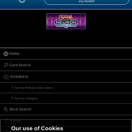
any Duelist!
Home
Card Search
Included in
Sort by Release Date (Desc.)
Sort by Category
Deck Search
Trends
Our use of Cookies