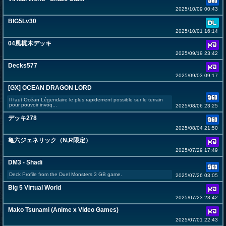
2025/10/09 00:43
BIG5Lv30
2025/10/01 16:14
04風梶木デッキ
2025/09/19 23:42
Decks577
2025/09/03 09:17
[GX] OCEAN DRAGON LORD
Il faut Océan Légendaire le plus rapidement possible sur le terrain
pour pouvoir invoq...
2025/08/06 23:25
デッキ278
2025/08/04 21:50
亀六ジェネリック（N,R限定）
2025/07/29 17:49
DM3 - Shadi
Deck Profile from the Duel Monsters 3 GB game.
2025/07/26 03:05
Big 5 Virtual World
2025/07/23 23:42
Mako Tsunami (Anime x Video Games)
2025/07/01 22:43