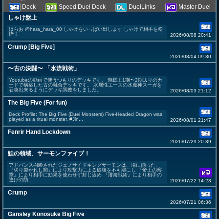
Deck
Speed Duel Deck
DuelLinks
Master Duel
しゃけ盤上
はらお @hara_hara_00 しゃけをいっぱい出します しゃけで相手を粉
砕！
2026/08/08 20:41
Crump [Big Five]
2026/08/04 09:30
〜古の決闘〜 「水流戦術」
Youtubeの動画で使うつもりのデッキです。 遊戯王1期〜2期辺りのカ
ードで構築した古の融合デッキです。 水属性エースの水魔神スーガを
召喚出来るようにデッキ調整をしました。
2026/08/03 21:12
The Big Five (For fun)
Deck Profile: The Big Five (Duel Monsters) Five-Headed Dragon was
played as a ritual monster. #Jin...
2026/08/01 21:47
Fenrir Hand Lockdown
2026/07/29 20:39
鮭の領域、サーモンファイブ！
アドバンス召喚されたジェノサイドキングサーモンは、場に揃った、
『切り裂かれし闇』により攻撃力による破壊を不可能にし 『帝王の溶
撃』により相手に効果を使わせず封じ込め 『潜海戦術』により相手の
逃げの防...
2026/07/22 14:23
Crump
2026/07/21 06:36
Gansley Konosuke Big Five