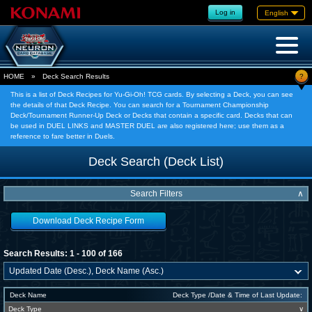
Log in
English
?
HOME
»
Deck Search Results
This is a list of Deck Recipes for Yu-Gi-Oh! TCG cards. By selecting a Deck, you can see
the details of that Deck Recipe. You can search for a Tournament Championship
Deck/Tournament Runner-Up Deck or Decks that contain a specific card. Decks that can
be used in DUEL LINKS and MASTER DUEL are also registered here; use them as a
reference to fare better in Duels.
Deck Search (Deck List)
Search Filters
∧
Download Deck Recipe Form
Search Results: 1 - 100 of 166
Deck Name
Deck Type /Date & Time of Last Update:
Deck Type
∨