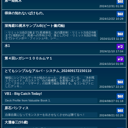
第一期梶木
2024/12/31 01:08
得体の知れないばけもの。
2024/12/22 10:28
深海庭01梶木サンプルB(ビート儀式軸)
・リミット1(合計2枚まで) 死者蘇生、光の護封剣 ・リミット2(合計6枚
まで) 地割れ×2、死者への手向け×2、落とし穴×2 ・リミット3(合計6枚
まで) レインボー・フィッシュ×3、シー...
2024/11/23 11:18
水1
2024/11/10 17:04
第４回レガシー１００ルムマ１
2024/10/14 01:06
とてもシンプルなアルバ・システム_202409172150110
極端にシンプルなデッキが組みたかった。反省はしている。 「氷剣竜
ミラジェイド」のコストで「白の枢機竜」を墓地へ送って、次のター
ンに「クロック・リザード」の効果で融合召喚する。をコンセプトに
したデッキ...
2024/09/17 22:23
VB1 - Big Catch Today!
Deck Profile from Valuable Book 1.
2024/08/27 01:18
原石パシフィス
自暴自棄になってモンスターを出させなくさせれば勝てるべ！
2024/08/21 02:26
大瀧修三(55歳)