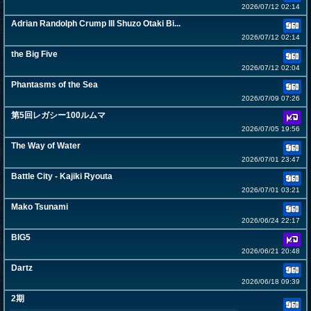
2026/07/12 02:14
Adrian Randolph Crump III Shuzo Otaki Bi...
2026/07/12 02:14
the Big Five
2026/07/12 02:04
Phantasms of the Sea
2026/07/09 07:26
第5回レガシー100ルムマ
2026/07/05 19:56
The Way of Water
2026/07/01 23:47
Battle City - Kajiki Ryouta
2026/07/01 03:21
Mako Tsunami
2026/06/24 22:17
BIG5
2026/06/21 20:48
Dartz
2026/06/18 09:39
2期