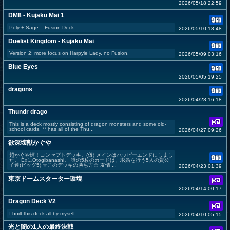
2026/05/18 22:59
DM8 - Kujaku Mai 1
Poly + Sage = Fusion Deck
2026/05/10 18:48
Duelist Kingdom - Kujaku Mai
Version 2: more focus on Harpyie Lady. no Fusion.
2026/05/09 03:16
Blue Eyes
2026/05/05 19:25
dragons
2026/04/28 16:18
Thundr drago
This is a deck mostly consisting of dragon monsters and some old-
school cards. ** has all of the Thu...
2026/04/27 09:26
欲深壊獣かぐや
超かぐや姫！コンセプトデッキ。(仮) メインはハッピーエンドにしまし
た。 ExにOtogibanashi。 謎の5枚のカードは、求婚を行う5人の貴公
子達(ビッグ5) ☆このデッキの勝ち方☆ 友情 ...
2026/04/23 01:39
東京ドームスターター環境
2026/04/14 00:17
Dragon Deck V2
I built this deck all by myself
2026/04/10 05:15
光と闇の1人の最終決戦