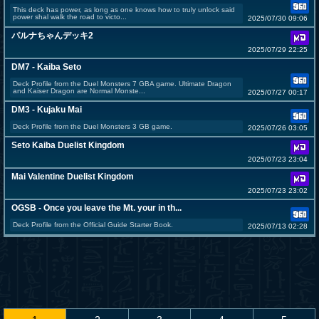
This deck has power, as long as one knows how to truly unlock said
power shal walk the road to victo...
2025/07/30 09:06
パルナちゃんデッキ2
2025/07/29 22:25
DM7 - Kaiba Seto
Deck Profile from the Duel Monsters 7 GBA game. Ultimate Dragon
and Kaiser Dragon are Normal Monste...
2025/07/27 00:17
DM3 - Kujaku Mai
Deck Profile from the Duel Monsters 3 GB game.
2025/07/26 03:05
Seto Kaiba Duelist Kingdom
2025/07/23 23:04
Mai Valentine Duelist Kingdom
2025/07/23 23:02
OGSB - Once you leave the Mt. your in th...
Deck Profile from the Official Guide Starter Book.
2025/07/13 02:28