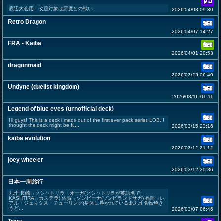
底辺大会用、改題対象は悪魔との戦い
2026/04/08 09:30
Retro Dragon
2026/04/07 14:27
FRA - Kaiba
2026/04/01 20:53
dragonmaid
2026/03/25 06:46
Undyne (duelist kingdom)
2026/03/16 01:11
Legend of blue eyes (unnofficial deck)
Hi guys! This is a deck i made out of the first ever pack series LOB. I
thought the deck might be fu...
2026/03/15 23:16
kaiba evolution
2026/03/12 21:12
joey wheeler
2026/03/12 20:36
日本一周旅行
九州 長崎→クシャトリラ・オーガ(クシャトリラが英語名で
KASHTIRA→カステラ) 佐賀→ゾンビーナ(ゾンビランドサガ) 福岡→レ
アル・ジェネクス・チューリング(身体に巻かれている北九州名物焼き
うど...
2026/03/07 06:46