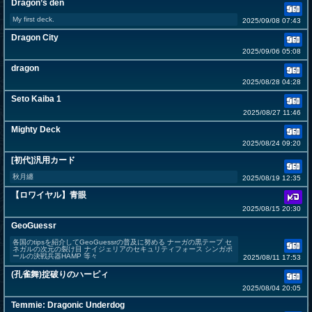
Dragon’s den
My first deck.
2025/09/08 07:43
Dragon City
2025/09/06 05:08
dragon
2025/08/28 04:28
Seto Kaiba 1
2025/08/27 11:46
Mighty Deck
2025/08/24 09:20
[初代]汎用カード
秋月纏
2025/08/19 12:35
【ロワイヤル】青眼
2025/08/15 20:30
GeoGuessr
各国のtipsを紹介してGeoGuessrの普及に努める ナーガの黒テープ セ
ネガルの次元の裂け目 ナイジェリアのセキュリティフォース シンガポ
ールの決戦兵器HAMP 等々
2025/08/11 17:53
(孔雀舞)掟破りのハーピィ
2025/08/04 20:05
Temmie: Dragonic Underdog