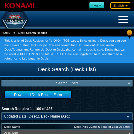
Log in
English
?
HOME
»
Deck Search Results
This is a list of Deck Recipes for Yu-Gi-Oh! TCG cards. By selecting a Deck, you can see
the details of that Deck Recipe. You can search for a Tournament Championship
Deck/Tournament Runner-Up Deck or Decks that contain a specific card. Decks that can
be used in DUEL LINKS and MASTER DUEL are also registered here; use them as a
reference to fare better in Duels.
Deck Search (Deck List)
Search Filters
∧
Download Deck Recipe Form
Search Results: 1 - 100 of 436
Deck Name
Deck Type /Date & Time of Last Update:
Deck Type
∨