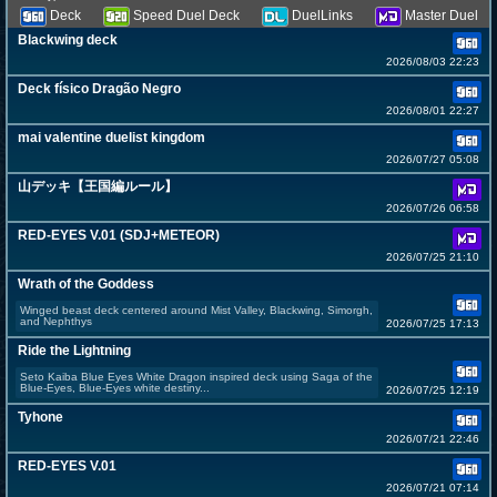
Deck
Speed Duel Deck
DuelLinks
Master Duel
Blackwing deck
2026/08/03 22:23
Deck físico Dragão Negro
2026/08/01 22:27
mai valentine duelist kingdom
2026/07/27 05:08
山デッキ【王国編ルール】
2026/07/26 06:58
RED-EYES V.01 (SDJ+METEOR)
2026/07/25 21:10
Wrath of the Goddess
Winged beast deck centered around Mist Valley, Blackwing, Simorgh,
and Nephthys
2026/07/25 17:13
Ride the Lightning
Seto Kaiba Blue Eyes White Dragon inspired deck using Saga of the
Blue-Eyes, Blue-Eyes white destiny...
2026/07/25 12:19
Tyhone
2026/07/21 22:46
RED-EYES V.01
2026/07/21 07:14