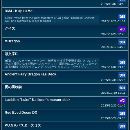
2025/12/02 23:58
DM4 - Kujaku Mai
Deck Profile from the Duel Monsters 4 GB game. Umbrella Chimera
(3x) and Mavelus (3x) are replaced ...
2025/11/23 01:09
クイズ
2025/11/20 22:28
MDragon
2025/11/13 04:29
頭文字D
■回し方 F.A.カーナビゲーター（機巧鳥ー常世宇受賣長鳴）とF.A.フィ
ールド魔法の2枚初動からスタートして、最終的にエースモンスターで
あるAE86（F.Aライトニングマスター）を出力し、ビートダウ...
2025/11/02 23:18
Ancient Fairy Dragon Fae Deck
2025/10/31 05:25
夏の風物詩
2025/10/30 12:11
Lucidien "Luke" Kallister's master deck
2025/10/30 01:49
Red Eyed Doom DX
2025/10/26 09:38
P.U.N.Kバスタースミス