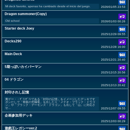
Mi deck favorito, apenas ha cambiado desde el inicio del juego.
2026/01/05 23:53
Dragon summoner(Copy)
Old school
2026/01/03 00:26
Starter deck Joey
2025/12/29 09:55
Decks290
2025/12/28 16:00
Main Deck
2025/12/21 20:40
5期っぽいカイバーマン
2025/12/15 20:56
04 ドラゴン
2025/12/13 20:42
封印されし記憶
糞ゲー・・ｹﾞﾌﾝｹﾞﾌﾝである「封印の記憶」をイメージしたデッキです
ポンだしで「青眼の究極竜」を出したり「メテオ・ブラック・ドラゴ
ン」や「ブラック・デーモンズ・ドラゴン」も出して「山」に対応さ
せ...
2025/12/07 09:55
企画参加用デッキ
2025/12/03 00:29
遊戯王レガシーver.2