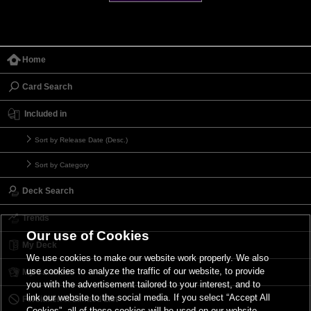
Home
Card Search
Included in
Sort by Release Date (Desc.)
Sort by Category
Deck Search
Trends
Our use of Cookies
My Deck
We use cookies to make our website work properly. We also
use cookies to analyze the traffic of our website, to provide
My Card List
you with the advertisement tailored to your interest, and to
link our website to the social media. If you select “Accept All
Forbidden & Limited List
Cookies”, all of these cookies will be used on our website.