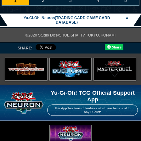
1
2
3
4
5
Yu-Gi-Oh! Neuron(TRADING CARD GAME CARD
∧
DATABASE)
©2020 Studio Dice/SHUEISHA, TV TOKYO, KONAMI
SHARE:
Yu-Gi-Oh! TCG Official Support
App
This App has tons of features which are beneficial to
any Duelist!