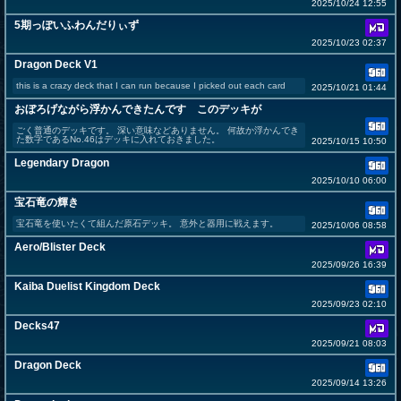
2025/10/24 12:55
5期っぽいふわんだりぃず
2025/10/23 02:37
Dragon Deck V1
this is a crazy deck that I can run because I picked out each card
2025/10/21 01:44
おぼろげながら浮かんできたんです このデッキが
ごく普通のデッキです。 深い意味などありません。 何故か浮かんでき
た数字であるNo.46はデッキに入れておきました。
2025/10/15 10:50
Legendary Dragon
2025/10/10 06:00
宝石竜の輝き
宝石竜を使いたくて組んだ原石デッキ。 意外と器用に戦えます。
2025/10/06 08:58
Aero/Blister Deck
2025/09/26 16:39
Kaiba Duelist Kingdom Deck
2025/09/23 02:10
Decks47
2025/09/21 08:03
Dragon Deck
2025/09/14 13:26