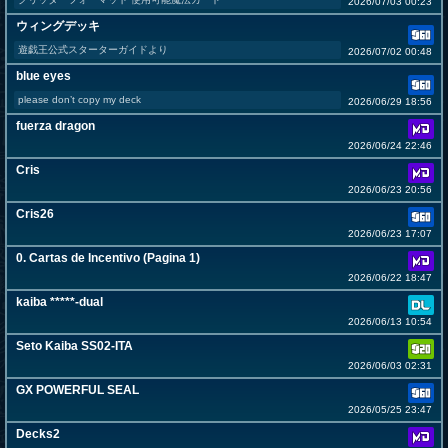
2026/07/03 00:23
ウィングデッキ
遊戯王公式スターターガイドより
2026/07/02 00:48
blue eyes
please don’t copy my deck
2026/06/29 18:56
fuerza dragon
2026/06/24 22:46
Cris
2026/06/23 20:56
Cris26
2026/06/23 17:07
0. Cartas de Incentivo (Pagina 1)
2026/06/22 18:47
kaiba *****-dual
2026/06/13 10:54
Seto Kaiba SS02-ITA
2026/06/03 02:31
GX POWERFUL SEAL
2026/05/25 23:47
Decks2