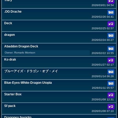
Trary
2026/03/01 04:54
.OG Drache
2026/02/26 04:41
Deck
2026/02/25 02:57
dragon
2026/02/24 00:27
Abaddon Dragon Deck
Owner: Romarlo Morrison
2026/02/22 10:55
Ko drak
2026/01/27 02:17
ブルーアイズ・ドラゴン・オブ・メイ
2026/01/14 06:26
Blue-Eyes-White-Dragon Utopia
2026/01/11 05:57
Starter Box
2026/01/09 12:31
Sf pack
2026/01/08 07:10
Dragones favorito