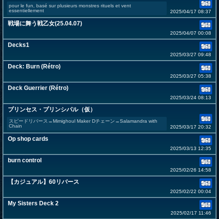
pour le fun, basé sur plusieurs monstres rituels et vent
essentiellement
2025/04/17 08:37
戦場に舞う戦乙女(25.04.07)
2025/04/07 00:08
Decks1
2025/03/27 09:48
Deck: Burn (Rétro)
2025/03/27 05:38
Deck Guerrier (Rétro)
2025/03/24 08:13
プリンセス・プリンシパル（仮）
スピードリバース→Mimighoul Maker Dチェーン→Salamandra with
Chain
2025/03/17 20:32
Op shop cards
2025/03/13 12:35
burn control
2025/02/26 14:58
【カジュアル】60リバース
2025/02/22 00:04
My Sisters Deck 2
2025/02/17 11:46