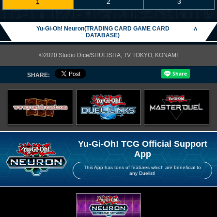
1
2
3
Yu-Gi-Oh! Neuron(TRADING CARD GAME CARD
∧
DATABASE)
©2020 Studio Dice/SHUEISHA, TV TOKYO, KONAMI
SHARE:
Yu-Gi-Oh! TCG Official Support
App
This App has tons of features which are beneficial to
any Duelist!