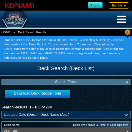
Log in
English
?
HOME
»
Deck Search Results
This is a list of Deck Recipes for Yu-Gi-Oh! TCG cards. By selecting a Deck, you can see
the details of that Deck Recipe. You can search for a Tournament Championship
Deck/Tournament Runner-Up Deck or Decks that contain a specific card. Decks that can
be used in DUEL LINKS and MASTER DUEL are also registered here; use them as a
reference to fare better in Duels.
Deck Search (Deck List)
Search Filters
∧
Download Deck Recipe Form
Search Results: 1 - 100 of 264
Deck Name
Deck Type /Date & Time of Last Update:
Deck Type
∨