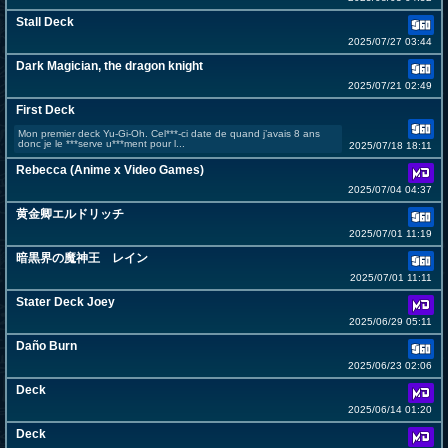
Stall Deck
2025/07/27 03:44
Dark Magician, the dragon knight
2025/07/21 02:49
First Deck
Mon premier deck Yu-Gi-Oh. Cel***-ci date de quand j’avais 8 ans
donc je le ***serve u***ment pour l...
2025/07/18 18:11
Rebecca (Anime x Video Games)
2025/07/04 04:37
黄金卿エルドリッチ
2025/07/01 11:19
暗黒界の魔神王 レイン
2025/07/01 11:11
Stater Deck Joey
2025/06/29 05:11
Daño Burn
2025/06/23 02:06
Deck
2025/06/14 01:20
Deck