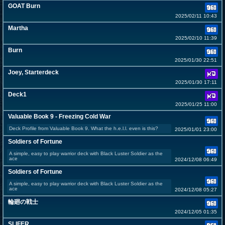
GOAT Burn
2025/02/11 10:43
Martha
2025/02/10 11:39
Burn
2025/01/30 22:51
Joey, Starterdeck
2025/01/30 17:11
Deck1
2025/01/25 11:00
Valuable Book 9 - Freezing Cold War
Deck Profile from Valuable Book 9. What the h.e.l.l. even is this?
2025/01/01 23:00
Soldiers of Fortune
A simple, easy to play warrior deck with Black Luster Soldier as the
ace
2024/12/08 06:49
Soldiers of Fortune
A simple, easy to play warrior deck with Black Luster Soldier as the
ace
2024/12/08 05:27
輪廻の戦士
2024/12/05 01:35
SLIFER