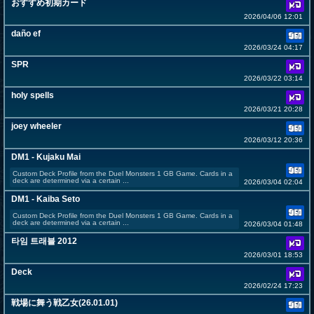
おすすめ初期カード
2026/04/06 12:01
daño ef
2026/03/24 04:17
SPR
2026/03/22 03:14
holy spells
2026/03/21 20:28
joey wheeler
2026/03/12 20:36
DM1 - Kujaku Mai
Custom Deck Profile from the Duel Monsters 1 GB Game. Cards in a
deck are determined via a certain ...
2026/03/04 02:04
DM1 - Kaiba Seto
Custom Deck Profile from the Duel Monsters 1 GB Game. Cards in a
deck are determined via a certain ...
2026/03/04 01:48
타임 트래블 2012
2026/03/01 18:53
Deck
2026/02/24 17:23
戦場に舞う戦乙女(26.01.01)