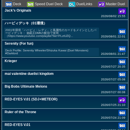
Deck
Speed Duel Deck
DuelLinks
Master Duel
Jack’s Originals
2026/08/02 15:55
ハーピィデッキ（01環境）
2001年環境「ハーピィ・レディ」と風属性のカードをメインとしたパ
ーピィデッキ： 遊戯王DM6の配信で使用
（https://www.youtube.com/playlist?list=PLztUZQ...
2026/08/01 22:01
Serenity (For fun)
Deck Profile: Serenity Wheeler/Shizuka Kawai (Duel Monsters)
#Darklord
2026/08/01 21:47
Krieger
2026/07/27 20:35
mai valentine duelist kingdom
2026/07/27 05:08
Big Bobs Ultimate Melons
2026/07/27 00:08
RED-EYES V.01 (SDJ+METEOR)
2026/07/25 21:10
Ruler of the Throne
2026/07/24 21:09
RED-EYES V.01