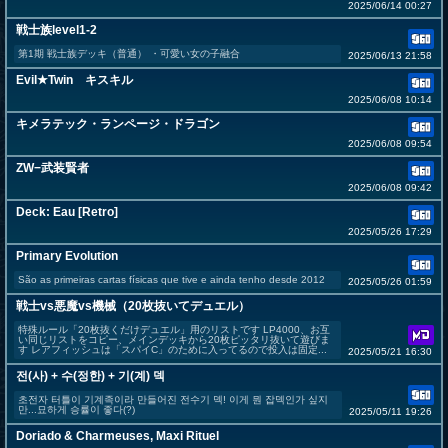
2025/06/14 00:27
戦士族level1-2
第1期 戦士族デッキ（普通） ・可愛い女の子融合
2025/06/13 21:58
Evil★Twin キスキル
2025/06/08 10:14
キメラテック・ランページ・ドラゴン
2025/06/08 09:54
ZW−武装賢者
2025/06/08 09:42
Deck: Eau [Retro]
2025/05/26 17:29
Primary Evolution
São as primeiras cartas físicas que tive e ainda tenho desde 2012
2025/05/26 01:59
戦士vs悪魔vs機械（20枚抜いてデュエル）
特殊ルール「20枚抜くだけデュエル」用のリストです LP4000、お互
い同じリストをコピー、メインデッキから20枚ピッタリ抜いて遊びま
す レアフィッシュは「スパイC」のために入ってるので投入は固定...
2025/05/21 16:30
전(사) + 수(정한) + 기(계) 덱
초전자 터틀이 기계족이라 만들어진 전수기 덱! 이게 뭔 잡덱인가 싶지
만...묘하게 승률이 좋다(?)
2025/05/11 19:26
Doriado & Charmeuses, Maxi Rituel