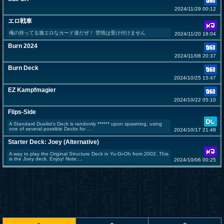
2024/11/29 00:12
エロ戦車
俺の持ってる激エロなカード達だぜ！ 苦情は受け付けません
2024/11/20 18:04
Burn 2024
2024/11/08 20:37
Burn Deck
2024/10/25 15:47
EZ Kampfmagier
2024/10/22 05:10
Flips-Side
A Standard Duelist's Deck is randomly ****** upon spawning, using
one of several possible Decks for ...
2024/10/17 21:48
Starter Deck: Joey (Alternative)
A way to play the Original Structure Deck in Yu-Gi-Oh from 2002. This
is the Joey deck. Enjoy! Note:...
2024/10/06 00:25