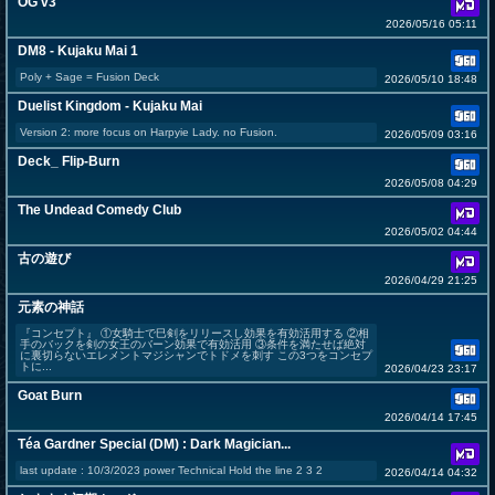
OG v3
2026/05/16 05:11
DM8 - Kujaku Mai 1
Poly + Sage = Fusion Deck
2026/05/10 18:48
Duelist Kingdom - Kujaku Mai
Version 2: more focus on Harpyie Lady. no Fusion.
2026/05/09 03:16
Deck_ Flip-Burn
2026/05/08 04:29
The Undead Comedy Club
2026/05/02 04:44
古の遊び
2026/04/29 21:25
元素の神話
『コンセプト』 ①女騎士で巳剣をリリースし効果を有効活用する ②相
手のバックを剣の女王のバーン効果で有効活用 ③条件を満たせば絶対
に裏切らないエレメントマジシャンでトドメを刺す この3つをコンセプ
トに...
2026/04/23 23:17
Goat Burn
2026/04/14 17:45
Téa Gardner Special (DM) : Dark Magician...
last update : 10/3/2023 power Technical Hold the line 2 3 2
2026/04/14 04:32