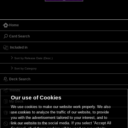
Home
Card Search
Included in
Sort by Release Date (Desc.)
Sort by Category
Deck Search
Trends
Our use of Cookies
My Deck
We use cookies to make our website work properly. We also
use cookies to analyze the traffic of our website, to provide
My Card List
you with the advertisement tailored to your interest, and to
link our website to the social media. If you select “Accept All
Forbidden & Limited List