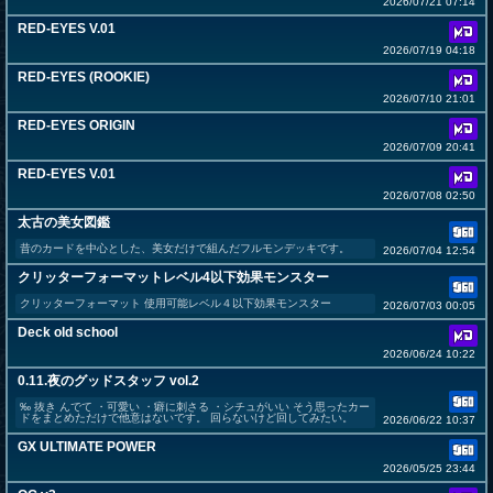
2026/07/21 07:14
RED-EYES V.01
2026/07/19 04:18
RED-EYES (ROOKIE)
2026/07/10 21:01
RED-EYES ORIGIN
2026/07/09 20:41
RED-EYES V.01
2026/07/08 02:50
太古の美女図鑑
昔のカードを中心とした、美女だけで組んだフルモンデッキです。
2026/07/04 12:54
クリッターフォーマットレベル4以下効果モンスター
クリッターフォーマット 使用可能レベル４以下効果モンスター
2026/07/03 00:05
Deck old school
2026/06/24 10:22
0.11.夜のグッドスタッフ vol.2
‰ 抜き んでて ・可愛い ・癖に刺さる ・シチュがいい そう思ったカー
ドをまとめただけで他意はないです。 回らないけど回してみたい。
2026/06/22 10:37
GX ULTIMATE POWER
2026/05/25 23:44