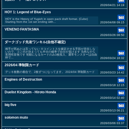
2026/04/21 14:19
HOY 1: Legend of Blue-Eyes
HOY is the History of Yugioh in open pack draft format. (Cube)
Starting from the 1st set ending with...
2026/04/08 09:15
VENENO FANTASMA
2026/03/26 08:50
ダークゴッド先攻ワンキル(自他不確定)
相手が死ぬとは言ってない ※コイントスを確定させる手段が存在しな
いので、コンボが決まっても半分の確率で自分が負けます 当然ながら
実用性皆無です 初動になるカードのみ3枚投入、通常モンスターは自由
枠で...
2026/03/24 18:32
2026/04 準制限カード
デッキ枚数の都合で、2枚ずつになってます。 2024/04 準制限カード
2026/03/23 14:42
Engines of Destruction
2026/03/18 12:15
Duelist Kingdom - Hiroto Honda
2026/03/14 02:40
big five
2026/03/13 06:21
solomon muto
2026/03/06 03:37