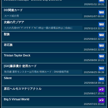
2026/01/11 19:31
DD関連カード
カード紹介用
2026/01/07 00:06
次錨の尺ゾデア
ただの凡骨ｴｸｿﾞﾃﾞｨｱです ﾄﾞﾗｺﾞﾝ枠は一眼の盾竜以外はご自由に
2025/11/13 22:35
獣族
2025/09/22 22:10
岩石族
2025/09/22 22:09
Tristan Taylor Deck
2025/09/09 10:21
[GX]藤原優介 使用カード
秋月纏 通常モンスターは穴埋め 特例カード：DNA移植手術
2025/08/25 09:39
Silent
2025/08/18 09:11
原石ヘルモスマテリアクトル
2025/08/17 15:31
Big 5 Virtual World
2025/07/23 23:42