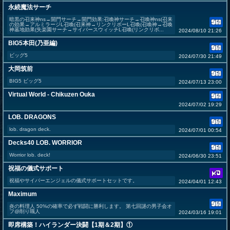
永続魔法サーチ
暗黒の召来神ns→開門サーチ→開門効果:召喚神サーチ→召喚神ns(召来
の効果→アルミラージL召喚(召来神→リンクリボーL召喚(召喚神→召喚
神墓地効果(失楽園サーチ→サイバースウィッチL召喚(リンクリボ...
2024/08/10 21:26
BIG5本田(乃亜編)
ビッグ5
2024/07/30 21:49
大岡筑前
BIG5 ビッグ5
2024/07/13 23:00
Virtual World - Chikuzen Ouka
2024/07/02 19:29
LOB. DRAGONS
lob. dragon deck.
2024/07/01 00:54
Decks40 LOB. WORRIOR
Worrior lob. deck!
2024/06/30 23:51
祝福の儀式サポート
祝福やサイバーエンジェルの儀式サポートセットです。
2024/04/01 12:43
Maximum
炎の料理人 50%の確率で必ず戦闘に勝利します。 第七回謎の男子会オ
フ@削り職人
2024/03/16 19:01
即席構築！ハイランダー決闘【1期＆2期】①