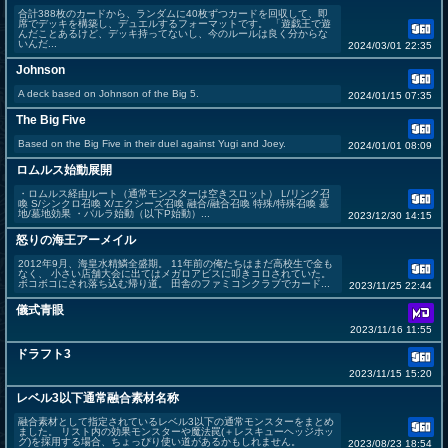
合計388枚のカードから、ランダムに40枚ずつカードを回収して、即
席でデッキを構築し、デュエルするフォーマットです。 「遊戯王で遊
んだことあるけど、デッキ持ってないし、今のルールは良く分からな
いんだ...
2024/03/01 22:35
Johnson
A deck based on Johnson of the Big 5.
2024/01/15 07:35
The Big Five
Based on the Big Five in their duel against Yugi and Joey.
2024/01/01 08:09
ロムルス始動展開
・ロムルス経由ルート（通常モンスターは空きスロット） L/リンク召
喚 S/シンクロ召喚 X/エクシーズ召喚 融合/融合召喚 特殊/特殊召喚 墓
地/墓地効果 ・パルラ始動（以下P始動）...
2023/12/30 14:15
怒りの海王アーメイル
2012年9月、海皇水精鱗全盛期。 11年前の俺たちはまだ高校生で金も
なく、 小さい店舗大会に出てはメガロアビスに叩きコロされていた。
ボコボコにされ落ち込む帰り道。 田舎のファミコンクラブでカード...
2023/11/25 22:44
儀式青眼
2023/11/16 11:55
ドラフト3
2023/11/15 15:20
レベル3以下通常融合素材名称
融合素材として指定されているレベル3以下の通常モンスターをまとめ
ました。 リスト内の効果モンスターや魔法罠(＋レスキューヘッジホッ
グ)を採用する場合、ちょっぴり使い道があるかもしれません。
2023/08/23 18:54