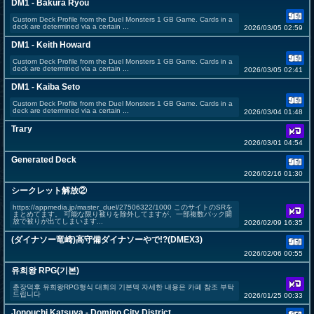
DM1 - Bakura Ryou
Custom Deck Profile from the Duel Monsters 1 GB Game. Cards in a
deck are determined via a certain ...
2026/03/05 02:59
DM1 - Keith Howard
Custom Deck Profile from the Duel Monsters 1 GB Game. Cards in a
deck are determined via a certain ...
2026/03/05 02:41
DM1 - Kaiba Seto
Custom Deck Profile from the Duel Monsters 1 GB Game. Cards in a
deck are determined via a certain ...
2026/03/04 01:48
Trary
2026/03/01 04:54
Generated Deck
2026/02/16 01:30
シークレット解放②
https://appmedia.jp/master_duel/27506322/1000 このサイトのSRを
まとめてます。 可能な限り被りを除外してますが、一部複数パック開
放で被りが出てしまいます...
2026/02/09 16:35
(ダイナソー竜崎)高守備ダイナソーやで!?(DMEX3)
2026/02/06 00:55
유희왕 RPG(기본)
춘장덕후 유희왕RPG형식 대회의 기본덱 자세한 내용은 카페 참조 부탁
드립니다
2026/01/25 00:33
Jonouchi Katsuya - Domino City District ...