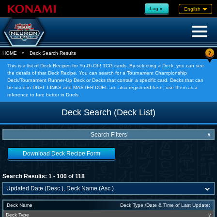
Log in
English
?
HOME
»
Deck Search Results
This is a list of Deck Recipes for Yu-Gi-Oh! TCG cards. By selecting a Deck, you can see
the details of that Deck Recipe. You can search for a Tournament Championship
Deck/Tournament Runner-Up Deck or Decks that contain a specific card. Decks that can
be used in DUEL LINKS and MASTER DUEL are also registered here; use them as a
reference to fare better in Duels.
Deck Search (Deck List)
Search Filters
∧
Download Deck Recipe Form
Search Results: 1 - 100 of 118
Deck Name
Deck Type /Date & Time of Last Update:
Deck Type
∨