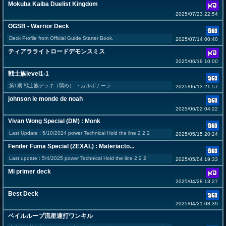
Mokuba Kaiba Duelist Kingdom
2025/07/23 22:54
OGSB - Warrior Deck
Deck Profile from Official Guide Starter Book.
2025/07/14 00:40
ティアラライトロードデモンスミス
2025/06/19 10:00
戦士族level1-1
第1期 戦士族デッキ（弱め） ・カルボナーラ
2025/06/13 21:57
johnson le monde de noah
2025/06/02 04:22
Vivan Wong Special (DM) : Monk
Last Update : 5/10/2024 power Technical Hold the line 2 2 2
2025/05/15 20:24
Fender Fuma Special (ZEXAL) : Materiacto...
Last update : 5/4/2025 power Technical Hold the line 2 2 2
2025/05/04 19:33
Mi primer deck
2025/04/28 13:27
Best Deck
2025/04/21 08:39
ベイルループ流星連打ワンキル