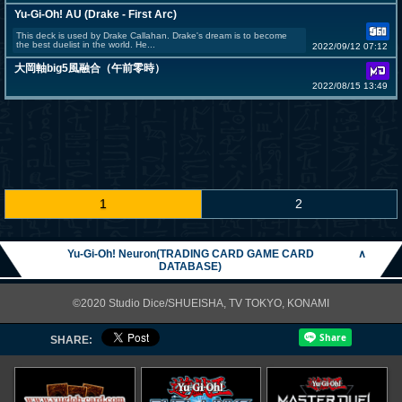
Yu-Gi-Oh! AU (Drake - First Arc)
This deck is used by Drake Callahan. Drake's dream is to become
the best duelist in the world. He...
2022/09/12 07:12
大岡軸big5風融合（午前零時）
2022/08/15 13:49
1
2
Yu-Gi-Oh! Neuron(TRADING CARD GAME CARD
∧
DATABASE)
©2020 Studio Dice/SHUEISHA, TV TOKYO, KONAMI
SHARE: