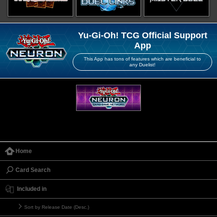
Yu-Gi-Oh! TCG Official Support
App
This App has tons of features which are beneficial to
any Duelist!
Home
Card Search
Included in
Sort by Release Date (Desc.)