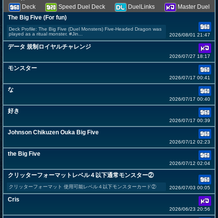
Deck
Speed Duel Deck
DuelLinks
Master Duel
The Big Five (For fun)
Deck Profile: The Big Five (Duel Monsters) Five-Headed Dragon was
played as a ritual monster. #Jin...
2026/08/01 21:47
データ 規制ロイヤルチャレンジ
2026/07/27 18:17
モンスター
2026/07/17 00:41
な
2026/07/17 00:40
好き
2026/07/17 00:39
Johnson Chikuzen Ouka Big Five
2026/07/12 02:23
the Big Five
2026/07/12 02:04
クリッターフォーマットレベル４以下通常モンスター②
クリッターフォーマット 使用可能レベル４以下モンスターカード②
2026/07/03 00:05
Cris
2026/06/23 20:56