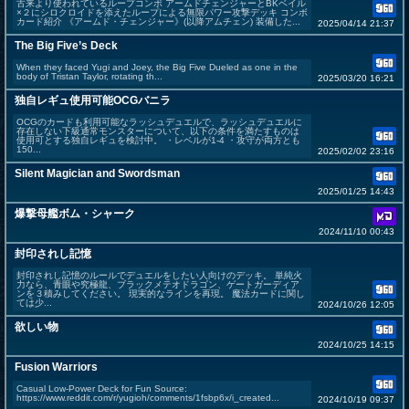
古来より使われているループコンボ アームドチェンジャーとBKベイル
×２にシロクロイドを添えたループによる無限パワー攻撃デッキ コンボ
カード紹介 《アームド・チェンジャー》(以降アムチェン) 装備した...
2025/04/14 21:37
The Big Five’s Deck
When they faced Yugi and Joey, the Big Five Dueled as one in the
body of Tristan Taylor, rotating th...
2025/03/20 16:21
独自レギュ使用可能OCGバニラ
OCGのカードも利用可能なラッシュデュエルで、ラッシュデュエルに
存在しない下級通常モンスターについて、以下の条件を満たすものは
使用可とする独自レギュを検討中。 ・レベルが1-4 ・攻守が両方とも
150...
2025/02/02 23:16
Silent Magician and Swordsman
2025/01/25 14:43
爆撃母艦ボム・シャーク
2024/11/10 00:43
封印されし記憶
封印されし記憶のルールでデュエルをしたい人向けのデッキ。 単純火
力なら、青眼や究極龍、ブラックメテオドラゴン、ゲートガーディア
ンを３積みしてください。 現実的なラインを再現。 魔法カードに関し
ては少...
2024/10/26 12:05
欲しい物
2024/10/25 14:15
Fusion Warriors
Casual Low-Power Deck for Fun Source:
https://www.reddit.com/r/yugioh/comments/1fsbp6x/i_created...
2024/10/19 09:37