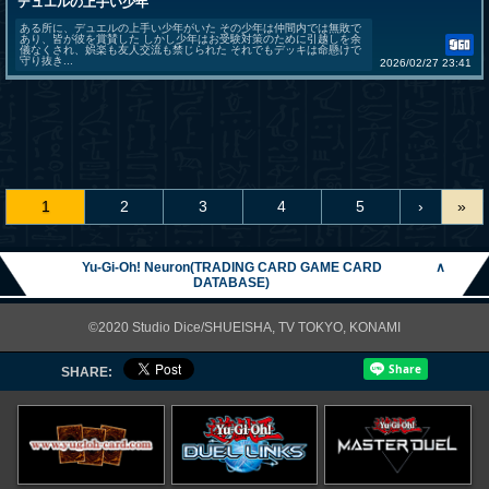
デュエルの上手い少年
ある所に、デュエルの上手い少年がいた その少年は仲間内では無敗で
あり、皆が彼を賞賛した しかし少年はお受験対策のために引越しを余
儀なくされ、娯楽も友人交流も禁じられた それでもデッキは命懸けで
守り抜き...
2026/02/27 23:41
1
2
3
4
5
›
»
Yu-Gi-Oh! Neuron(TRADING CARD GAME CARD
∧
DATABASE)
©2020 Studio Dice/SHUEISHA, TV TOKYO, KONAMI
SHARE: