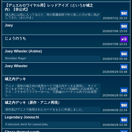
【デュエルロワイヤル用】レッドアイズ（というか城之
内）【非公式】
個人的には気に入ってるけど、時の黒魔術師で作り直した方が良い気が
してきた（きたやま）
2026/07/11 20:15
Joey
2026/07/06 15:03
じょうのうち
2026/07/06 10:21
Joey Wheeler (Anime)
Brooklyn Rage!
2026/07/03 05:09
Joey Wheeler
2026/06/29 03:49
城之内デッキ
アニメ・原作の城之内の使用カードで城之内デッキを再現し、サイド
デッキまで作りました。 【デッキ説明】 マリク洗脳時にのみ使用した
デス・メテオやファイヤーボール、乃亜編のバーチャル内でのみ使用
し...
2026/06/29 00:49
城之内デッキ（原作・アニメ再現）
原作及びアニメで使用されたカードをもとに作成しました。
2026/06/28 22:24
Legendary Jonouchi
A structure deck for casual play
2026/06/28 03:36