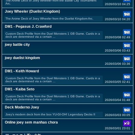
The Anime Deck of Joey Wheeler from the Battle City Tournament
Arc.
2026/03/10 04:25
Joey Wheeler (Duelist Kingdom)
The Anime Deck of Joey Wheeler from the Duelist Kingdom Arc.
2026/03/10 04:20
DM1 - Pegasus J. Crawford
Custom Deck Profile from the Duel Monsters 1 GB Game. Cards in a
deck are determined via a certain ...
2026/03/08 02:49
joey battle city
2026/03/06 03:43
joey duelist kingdom
2026/03/06 03:36
DM1 - Keith Howard
Custom Deck Profile from the Duel Monsters 1 GB Game. Cards in a
deck are determined via a certain ...
2026/03/05 02:41
DM1 - Kaiba Seto
Custom Deck Profile from the Duel Monsters 1 GB Game. Cards in a
deck are determined via a certain ...
2026/03/04 01:48
Deck Moderno Joey
Joey's modern deck from the box YU-GI-OH! Legendary Decks II
2026/03/03 00:05
Online joey sem manhas chora
2026/03/01 23:01