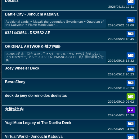
Decks2
2026/05/21 17:11
Battle City - Jonouchi Katsuya
Additional cards: + Masaki the Legendary Swordsman + Guardian of
the Labyrinth + Flame Manipulator ...
2026/05/21 02:00
0321443854 - RS25S2 AE
2026/05/20 18:45
ORIGINAL ARTWORK-城之内編-
2026/10月末 発売 4,950円 57枚 全ウルトラレア仕様 別途2枚の(モ
ノクロ&カラー) アルティメットレアMANGA-STYLE真紅眼の黒竜が付
属
2026/05/18 13:32
Joey Wheeler Deck
2026/05/12 20:23
BestofJoey
2026/05/10 23:28
deck do joey do reino dos duelistas
2026/05/10 06:02
究極城之内
2026/04/24 15:28
Yugi Muto Legacy of The Duelist Deck
2026/04/21 04:56
Virtual World - Jonouchi Katsuya