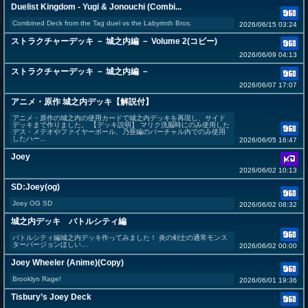
Duelist Kingdom - Yugi & Jonouchi (Combi...
Combined Deck from the Tag duel vs the Labyrinth Bros.
2026/06/15 03:24
ストラクチャーデッキ － 城之内編 － Volume 2(コピー)
2026/06/09 04:13
ストラクチャーデッキ － 城之内編 －
2026/06/07 17:07
アニメ・原作 城之内デッキ【解説付】
アニメ・原作の城之内の使用カードで城之内デッキを再現し、サイド
デッキまで作りました。 【デッキ説明】 マリク洗脳時にのみ使用した
デス・メテオやファイヤーボール、乃亜編のバーチャル内でのみ使用
したハー...
2026/06/05 16:47
Joey
2026/06/02 10:13
SD:Joey(og)
Joey OG SD
2026/06/02 08:32
城之内デッキ バトルシティ編
バトルシティ編城之内デッキ作ってみました！ 炎の剣士の通常モンス
ターバージョンほしい…
2026/06/02 00:00
Joey Wheeler (Anime)(Copy)
Brooklyn Rage!
2026/06/01 19:36
Tisbury’s Joey Deck