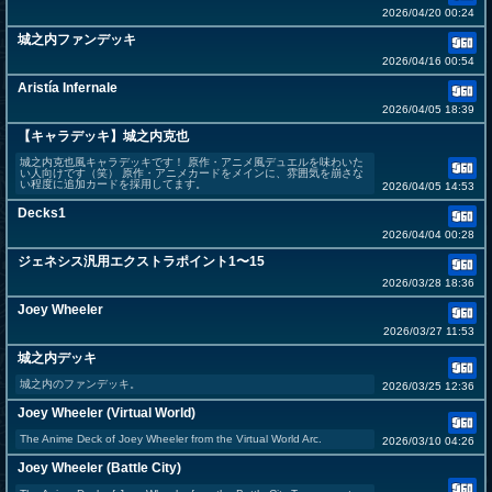
2026/04/20 00:24
城之内ファンデッキ
2026/04/16 00:54
Aristía Infernale
2026/04/05 18:39
【キャラデッキ】城之内克也
城之内克也風キャラデッキです！ 原作・アニメ風デュエルを味わいた
い人向けです（笑） 原作・アニメカードをメインに、雰囲気を崩さな
い程度に追加カードを採用してます。
2026/04/05 14:53
Decks1
2026/04/04 00:28
ジェネシス汎用エクストラポイント1〜15
2026/03/28 18:36
Joey Wheeler
2026/03/27 11:53
城之内デッキ
城之内のファンデッキ。
2026/03/25 12:36
Joey Wheeler (Virtual World)
The Anime Deck of Joey Wheeler from the Virtual World Arc.
2026/03/10 04:26
Joey Wheeler (Battle City)