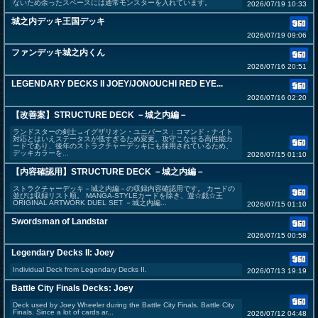
ないため余ったスペースには通常モンスターを入れています。
2026/07/19 10:33
城之内デッキ王国デッキ
2026/07/19 09:06
ファンデッキ城之内くん
2026/07/16 20:51
LEGENDARY DECKS II JOEY/JONOUCHI RED EYE...
2026/07/16 02:20
【改善案】STRUCTURE DECK －城之内編－
ランドスターの剣士→イグザリオン・ユニバース：コマンド・ナイト
対応とはいえステータスが低すぎるため変更。攻守こなせる高性能カ
ードであり、後年のストラクチャーデッキにも採用されているため、
デッキカラーを...
2026/07/15 01:10
【内容確認用】STRUCTURE DECK －城之内編－
ストラクチャーデッキ－城之内編－の収録内容確認用です。 カードの
並びは収録リスト順。 MANGA-STYLEカードを除き、遊☆戯☆王
ORIGINAL ARTWORK DUEL SET －城之内編...
2026/07/15 01:10
Swordsman of Landstar
2026/07/15 00:58
Legendary Decks II: Joey
Individual Deck from Legendary Decks II.
2026/07/13 19:19
Battle City Finals Decks: Joey
Deck used by Joey Wheeler during the Battle City Finals. Battle City
Finals. Since a lot of cards ar...
2026/07/12 04:48