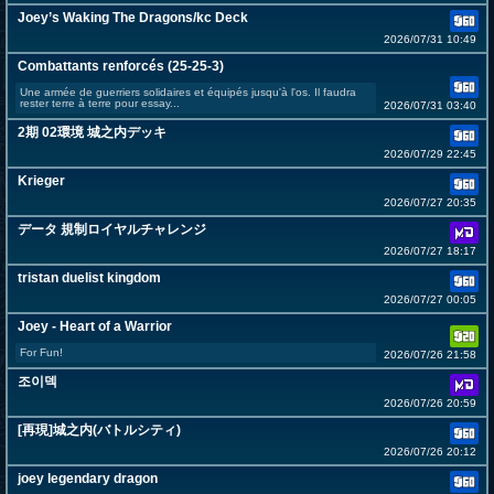
Joey’s Waking The Dragons/kc Deck
2026/07/31 10:49
Combattants renforcés (25-25-3)
Une armée de guerriers solidaires et équipés jusqu'à l'os. Il faudra
rester terre à terre pour essay...
2026/07/31 03:40
2期 02環境 城之内デッキ
2026/07/29 22:45
Krieger
2026/07/27 20:35
データ 規制ロイヤルチャレンジ
2026/07/27 18:17
tristan duelist kingdom
2026/07/27 00:05
Joey - Heart of a Warrior
For Fun!
2026/07/26 21:58
조이덱
2026/07/26 20:59
[再現]城之内(バトルシティ)
2026/07/26 20:12
joey legendary dragon