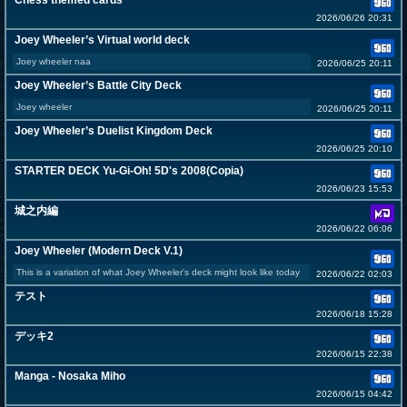
Chess themed cards
2026/06/26 20:31
Joey Wheeler’s Virtual world deck
Joey wheeler naa
2026/06/25 20:11
Joey Wheeler’s Battle City Deck
Joey wheeler
2026/06/25 20:11
Joey Wheeler’s Duelist Kingdom Deck
2026/06/25 20:10
STARTER DECK Yu-Gi-Oh! 5D's 2008(Copia)
2026/06/23 15:53
城之内編
2026/06/22 06:06
Joey Wheeler (Modern Deck V.1)
This is a variation of what Joey Wheeler's deck might look like today
2026/06/22 02:03
テスト
2026/06/18 15:28
デッキ2
2026/06/15 22:38
Manga - Nosaka Miho
2026/06/15 04:42