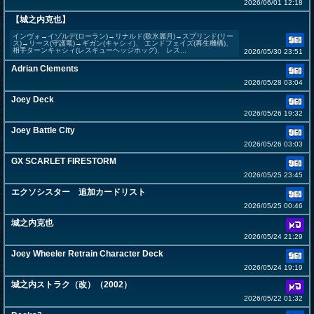
2026/06/01 12:18
【城之内克也】
インヴォ→イゾルデ(ローラン)→リナルド(歌氷麗月)→スプリンド(リー
ス)→リース(守護竜)→ギガン(キャシィ)、 エンドフェイズ(再生機構)、
相手ターンキャシィ(レスキューヘッジホッグ)、 レス...
2026/05/30 23:51
Adrian Clements
2026/05/28 03:04
Joey Deck
2026/05/26 19:32
Joey Battle City
2026/05/26 03:03
GX SCARLET FIRESTORM
2026/05/25 23:45
エクソシスター 追加カードリスト
2026/05/25 00:46
城之内克也
2026/05/24 21:29
Joey Wheeler Retrain Character Deck
2026/05/24 19:19
城之内ストラク（改）（2002）
2026/05/22 01:32