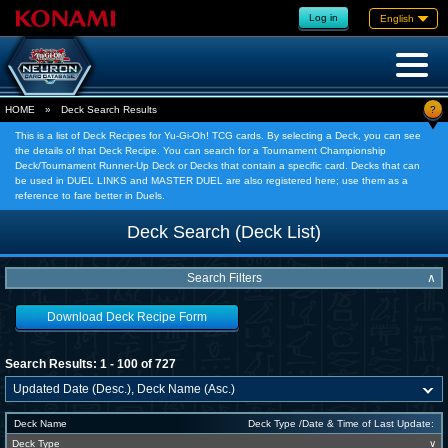
Log in
English
?
HOME
»
Deck Search Results
This is a list of Deck Recipes for Yu-Gi-Oh! TCG cards. By selecting a Deck, you can see
the details of that Deck Recipe. You can search for a Tournament Championship
Deck/Tournament Runner-Up Deck or Decks that contain a specific card. Decks that can
be used in DUEL LINKS and MASTER DUEL are also registered here; use them as a
reference to fare better in Duels.
Deck Search (Deck List)
Search Filters
∧
Download Deck Recipe Form
Search Results: 1 - 100 of 727
Deck Name
Deck Type /Date & Time of Last Update:
Deck Type
∨