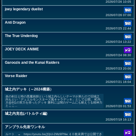
2026/07/26 10:05
joey legendary duelist
2026/07/26 07:00
Anti Dragon
2026/07/25 22:44
The True Underdog
2026/07/24 13:22
JOEY DECK ANIME
2026/07/24 08:30
Garoozis and the Kunai Raiders
2026/07/23 20:00
Vorse Raider
2026/07/21 16:04
城之内デッキ（～2024構築）
炎の剣士と時の黒魔術師という城之内らしいテーマが来たので旧城之
内もとい「デュエルモンスターズ風キャラデッキ」として公開。 町内
大会8位の実力を持ったデッキ 勝利には闇のゲームにも耐えうる精神力
とここ...
2026/07/20 01:53
城之内克也(バトルティ編)
2026/07/19 16:13
アンブラル先攻ワンキル
ルート → https://youtu.be/XbU-2Mz9PNw ４０枚未満では公開でき