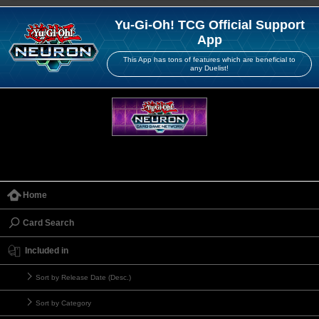
Yu-Gi-Oh! TCG Official Support
App
This App has tons of features which are beneficial to
any Duelist!
Home
Card Search
Included in
Sort by Release Date (Desc.)
Sort by Category