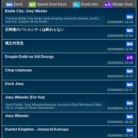
Deck
Speed Duel Deck
DuelLinks
Master Duel
Battle City: Joey Weeler
Practical Battle City decks while keeping character themes, tactics,
and era. Explore all my Battle...
2026/08/07 14:24
石神達のバトルシティは終わらない
2026/08/05 00:04
城之内克也
2026/08/04 13:45
Dragún Dubh na Súl Dearga
2026/08/02 20:29
Chop chainsaw
2026/08/02 16:22
Deck Joey
2026/08/02 02:17
Joey Wheeler (For fun)
Deck Profile: Joey Wheeler/Katsuya Jonouchi (Duel Monsters) Giltia
the D. Knight & Flame Swordsman ...
2026/08/01 21:44
Joey Wheeler
2026/08/01 08:26
Duelist Kingdom - Jonouchi Katsuya
2026/08/01 01:03