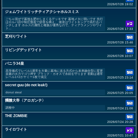
2026/07/26 19:02
ジェムワイトリッチティアクシャホルスミス
ごちゃ混ぜで墓地を肥やしまくるデッキです 墓地メタに弱いです 先行
はロルバ語や制圧盤面で妨害を構え、 後攻はワイトキングで高打点パ
ンチします ホルスの属性と種族が優秀なので、ティアラメンツやワイ
ト...
2026/07/26 17:33
芝刈りワイト
2026/07/26 15:46
リビングデッドワイト
2026/07/26 10:07
バニラ34皇
高等儀式でレベル1通常を大量に墓地に送る方式から未来融合型に変更
皇脈の火力でゴリ押す ブラック・カオスで永続を守ります 初動は通常
レベル1×2かヤミー1枚で成立
2026/07/25 23:14
secret guu (do not leak!)
donut steal
2026/07/25 20:05
髑髏大帝〈アロガンテ〉
調整中
2026/07/24 21:06
THE ZOMBIE
2026/07/24 20:28
ライロワイト
2026/07/21 10:47