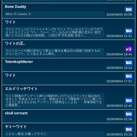
Bone Daddy
Wins: 6 Losses: 4
2026/08/05 00:59
ワイト
ワイトプリンス3 ワイトベイキング3 ワイトプリンセス3 ワンモアザワ
イト3 ユニゾンビ ワン・フォー・ワン おろかな埋葬 隣の芝刈り 亜空
間バトル3 計19枚が1枚初動。 三戦の号 手札抹殺 居合ド...
2026/08/04 21:31
ワイトの王。
ワイトロードや隣の芝刈りで落ちた魔法を魔法石の採掘で回収するの
がコンセプト。とりあえずぶん殴れ。
2026/08/04 19:44
Totenkopfdiener
2026/08/04 19:04
ワイト
2026/08/04 17:52
エルドリッチワイト
ワイト関連のアンデット縛りの制約辛いのでエルドリッチと組み合わ
せました 先攻はエルドリッチ、後攻はワイトで盤面作っていく感じで
うまくいきませんかね アンデットの妨害ほしいよね・・ 骨塚強化でま
た構築変...
2026/08/04 12:46
skull servant
2026/08/04 02:36
ヤミーワイト
ニビル→眼光 幻魔→ブラマジ
2026/08/03 23:16