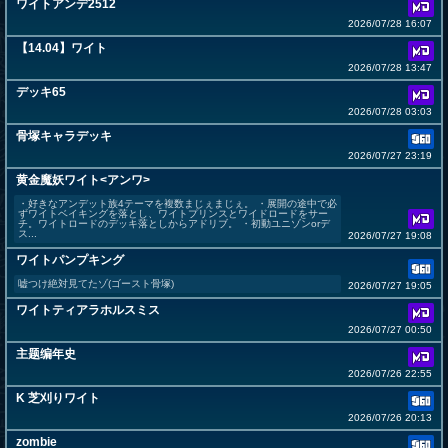
ワイトアンデ2512
2026/07/28 16:07
【14.04】ワイト
2026/07/28 13:47
デッキ65
2026/07/28 03:03
骨塚キャラデッキ
2026/07/27 23:19
黄金魔妖ワイト<アンワ>
・好きなアンデット族4テーマを複数まじぇまじぇ。 ・展開の途中で必
ずワイトベイキングを落とし、ワイトプリンスとワイドロードをサー
チ。ワイトロードのデッキ落としからアドリブ。 ・初動ユニゾンorデ
ス...
2026/07/27 19:08
ワイトパンプキング
嘘つけ絶対見てたゾ(ゴースト骨塚)
2026/07/27 19:05
ワイトティアラホルスミス
2026/07/27 00:50
主题编年史
2026/07/26 22:55
K 芝刈りワイト
2026/07/26 20:13
zombie