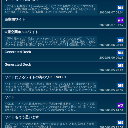
【ワイトも共感２１(twenty-one)】 どこにでも出てくるガイコツのオ
バケ。 攻撃は弱いが集まると大変。 だけど集まれば集まるほどいっぱ
い共感してくれる。 実は心優しいガイコツのオバケ。 s...
2026/08/07 08:04
亜空間ワイト
2026/08/07 01:57
Φ亜空間ホルスワイト
【亜空間バトル】発動、デッキから【ワイトプリンス☆1①】【ワイト
プリンス☆1②】【ワイトベイキング☆1】を選び、墓地に送り、1500
ダメージを受ける (鎖①)【ワイトベイキング☆1】③効果、デッキか...
2026/08/06 23:01
Generated Deck
2026/08/06 09:28
Generated Deck
2026/08/05 23:24
ワイトによるワイトの為のワイトVer2.1
ワイトデッキの新たなる相棒を 携えて作ってみました 以前のワイトデ
ッキも良さげと 思ってましたが こちらの方が環境についていけると 思
ってます もう少し変えられるところが あると思いますので カードを...
2026/08/05 20:39
ワイト
◇基本 ・プリンス墓地efやロード手札efで墓地肥やし ・ベイキング墓
地efやワンモアefでサーチ ・キングのATKを上げて殴る ※注意 ・夫人
がいると、マスターの①efやアンワefが効かなくなる ...
2026/08/05 14:51
ワイトもそう思います
アンデットテーマは入れたいカードが多すぎる！ どれを入れようか毎
回悩むぜ！ 「ワイトもそう思います」
2026/08/05 12:51