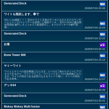
Generated Deck
2026/07/16 20:49
ワイトも抵抗します、拳で
50いいね感謝！！！ 芝刈りワイト主体のデッキにカオスネクロマンサ
ーとジャンク•ウォリアーを採用した脳筋デッキ。 芝刈り以外の魔法罠
採用理由 解門→キュリオスで墓地肥やし、ネクロマンサーや解門系
蘇...
2026/07/16 14:24
Generated Deck
2026/07/16 10:20
白骨
2026/07/15 00:32
Bone Tower Mill
2026/07/14 15:14
ヤミーワイト
ワイトとヤミーの混合構築になります。レベル1二体からヤミーにアク
セスできるので、ワイトプリンス、ワイトベイキングが1枚初動になり
ます。ワイトの弱点である妨害のなさをヤミーで補い、ヤミーの弱点
である単体...
2026/07/14 12:07
デッキ64
2026/07/14 00:49
Generated Deck
2026/07/13 20:41
Mokey Mokey Multi fusion