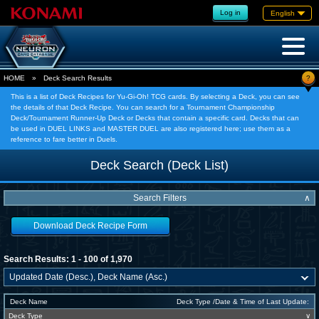
Log in
English
?
HOME
»
Deck Search Results
This is a list of Deck Recipes for Yu-Gi-Oh! TCG cards. By selecting a Deck, you can see
the details of that Deck Recipe. You can search for a Tournament Championship
Deck/Tournament Runner-Up Deck or Decks that contain a specific card. Decks that can
be used in DUEL LINKS and MASTER DUEL are also registered here; use them as a
reference to fare better in Duels.
Deck Search (Deck List)
Search Filters
∧
Download Deck Recipe Form
Search Results: 1 - 100 of 1,970
Deck Name
Deck Type /Date & Time of Last Update:
Deck Type
∨