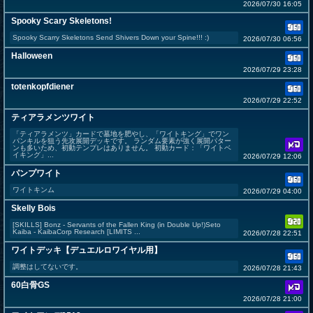
2026/07/30 16:05
Spooky Scary Skeletons!
Spooky Scarry Skeletons Send Shivers Down your Spine!!! :)
2026/07/30 06:56
Halloween
2026/07/29 23:28
totenkopfdiener
2026/07/29 22:52
ティアラメンツワイト
「ティアラメンツ」カードで墓地を肥やし、「ワイトキング」でワン
パンキルを狙う先攻展開デッキです。 ランダム要素が強く展開パター
ンも多いため、初動テンプレはありません。 初動カード：「ワイトベ
イキング」...
2026/07/29 12:06
パンプワイト
ワイトキンム
2026/07/29 04:00
Skelly Bois
[SKILLS] Bonz - Servants of the Fallen King (in Double Up!)Seto
Kaiba - KaibaCorp Research [LIMITS ...
2026/07/28 22:51
ワイトデッキ【デュエルロワイヤル用】
調整はしてないです。
2026/07/28 21:43
60白骨GS
2026/07/28 21:00