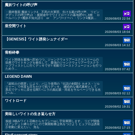
魔妖ワイトの呼び声
・最終盤面 魔妖リンク4、不死の大軍団、生ける屍の呼び声、 リビン
グデッドの呼び声x3 ・展開途中でワイドロードの墓地肥やし8枚 ロ
ールバック+魔妖不知火語り or アンワ+ドーハ ・リンク4魔妖...
2026/08/03 22:54
亜空間ワイト
2026/08/03 18:04
【GENESIS】ワイト誘発シュナイダー
2026/08/03 14:12
骨粉砕拳
ワイト関係を墓地へ貯めつつ、ジャンクウォリアーエクストリームの
効果でワイトキングを蘇生して、最強のジャンクウォリアーでスクラ
ップフィストしに行くデッキです!! 初動でゴーストフュージョンを打つ
ためラ...
2026/08/03 07:42
LEGEND DAWN
『超戦士の萌芽』により、バニラ使用の『伝説の剣闘士 カオス・ソル
ジャー』で何度も圧をかけて戦うデッキ。 継続的な儀式素材として、
黒石でデッキに戻せる闇7バニラの真紅眼・同名をサルベージできる光
1ヘル...
2026/08/03 02:12
ワイトロード
2026/08/02 19:31
美味しいワイトの生き返らせ方
仮組 3積みワイト召喚からカプシーssし宇宙展開します。 リビデ関係
はアンデット縛りがつくので展開順番は気をつけよう ヒュプロは誘発
か初動に変えたい。 泡も
2026/08/02 17:15