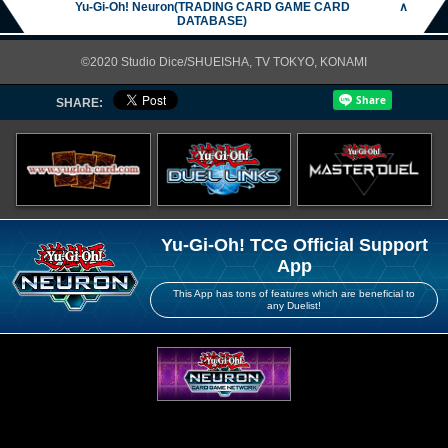
Yu-Gi-Oh! Neuron(TRADING CARD GAME CARD
∧
DATABASE)
©2020 Studio Dice/SHUEISHA, TV TOKYO, KONAMI
SHARE:
Yu-Gi-Oh! TCG Official Support
App
This App has tons of features which are beneficial to
any Duelist!