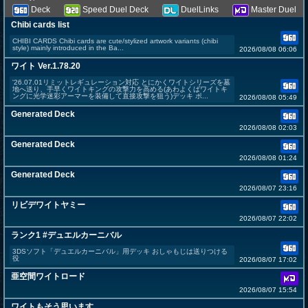
Deck
Speed Duel Deck
DuelLinks
Master Duel
Chibi cards list
CHIBI CARDS Chibi cards are cute/stylized artwork variants (chibi
style) mainly introduced in the Ba...
2026/08/08 06:06
ワイト Ver.1.78.20
'26.07.01リミットレギュレーション対応 とにかくワイトシリーズを墓
地へ送り、手早くワイトキングの攻撃力を高める(あわよくばワイトキ
ングに光学迷彩アーマーを装備して直接攻撃を狙う)デッキ ポ...
2026/08/08 05:49
Generated Deck
2026/08/08 02:03
Generated Deck
2026/08/08 01:24
Generated Deck
2026/08/07 23:16
リビデワイトヤミー
2026/08/07 22:02
ランク1 #デュエルカーニバル
3DSソフト「デュエルカーニバル」用デッキ おしゃもじは送りつける
役
2026/08/07 17:02
亜空間ワイトロード
2026/08/07 15:54
ワイトもそう思います