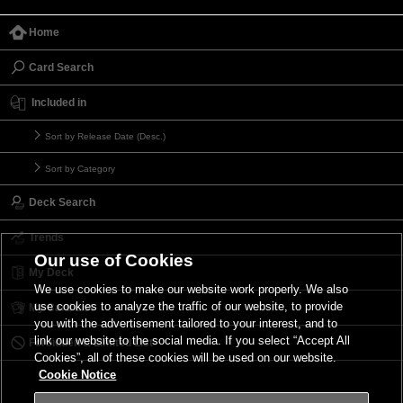
Home
Card Search
Included in
Sort by Release Date (Desc.)
Sort by Category
Deck Search
Trends
Our use of Cookies
My Deck
We use cookies to make our website work properly. We also
use cookies to analyze the traffic of our website, to provide
My Card List
you with the advertisement tailored to your interest, and to
link our website to the social media. If you select “Accept All
Forbidden & Limited List
Cookies”, all of these cookies will be used on our website.
Cookie Notice