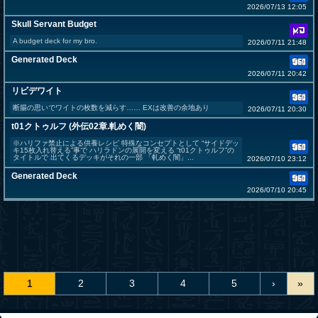
2026/07/13 12:05
Skull Servant Budget
A budget deck for my bro.
2026/07/11 21:48
Generated Deck
2026/07/11 20:42
リビデワイト
断腸の思いでワイトの枚数を減らす…… EXは改善の余地あり
2026/07/11 20:30
t01クトゥルフ (外伝02章.軋めく闇)
※ハリファ禁止による供養レシピ 特殊なコンセプトとして “サイドデッ
キ15枚入れ替える”事で ハリラドンの展開を変える “t01クトゥルフ”の
タイトルで 出てくるデッキがそれの一部 「軋めく闇」...
2026/07/10 23:12
Generated Deck
2026/07/10 20:45
1
2
3
4
5
›
»