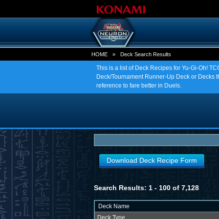
HOME
»
Deck Search Results
This is a list of Deck Recipes for Yu-Gi-Oh! 
Deck/Tournament Runner-Up Deck or Decks tha
reference to fare better in Duels.
Download Deck Recipe Form
Search Results: 1 - 100 of 7,128
Deck Name
Deck Type