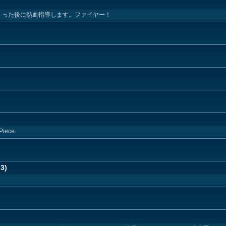
くった後に熱血指導します。ファイヤー！
Piece.
3)