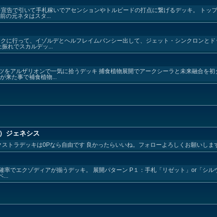
を宣告で引いて手札稼いでアセンションやトルピードの打点に繋げるデッキ。 トッ
の元ネタはスタ...
ミックに行って、イゾルデとヘルフレイムバンシー出して、ジェット・シンクロンと
振れでスカルデッ...
ツをアルザリオンで一気に拾うデッキ 捕食植物展開でアークシーラと未来融合を初
来た事で補食植物...
口杏）ジェネシス
。 エクストラデッキは0Pなら自由です 良かったらいいね。フォローよろしくお願いしま
率でエクゾディアが揃うデッキ。 展開パターン P１：手札「リゼット」or「シル
..