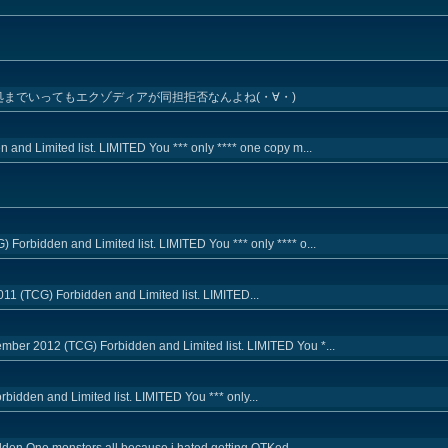
処までいってもエクゾディアが同担拒否なんよね(・∀・)
 and Limited list. LIMITED You *** only **** one copy m...
Forbidden and Limited list. LIMITED You *** only **** o...
11 (TCG) Forbidden and Limited list. LIMITED...
mber 2012 (TCG) Forbidden and Limited list. LIMITED You *...
rbidden and Limited list. LIMITED You *** only...