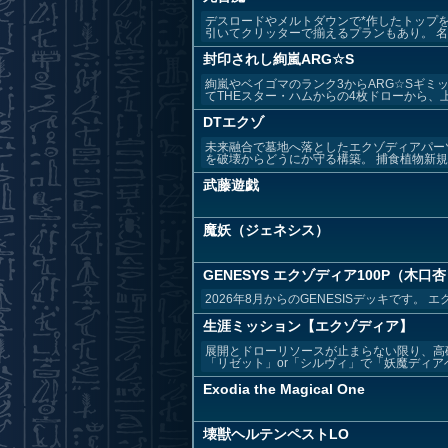
デスロードやメルトダウンで*作したトップ
引いてクリッターで揃えるプランもあり。 名前
封印されし絢嵐ARG☆S
絢嵐やベイゴマのランク3からARG☆Sギ
てTHEスター・ハムからの4枚ドローから、上
DTエクゾ
未来融合で墓地へ落としたエクゾディアパー
を破壊からどうにか守る構築。 捕食植物新規が
武藤遊戯
魔妖（ジェネシス）
GENESYS エクゾディア100P（木
2026年8月からのGENESISデッキです
生涯ミッション【エクゾディア】
展開とドローリソースが止まらない限り、高確
「リゼット」or「シルヴィ」で「妖魔ディアベ.
Exodia the Magical One
壊獣ヘルテンペストLO