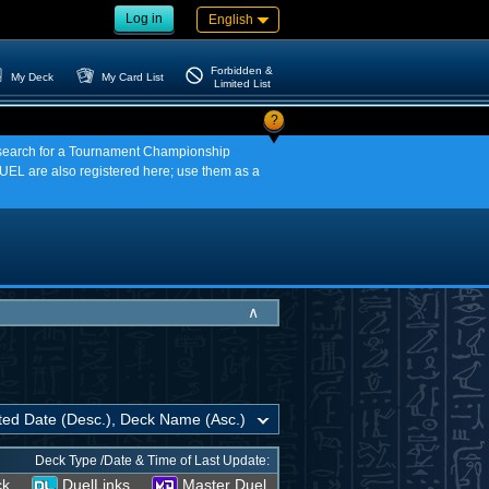
Log in
English
Forbidden &
My Deck
My Card List
Limited List
?
an search for a Tournament Championship
EL are also registered here; use them as a
∧
Deck Type /Date & Time of Last Update:
ck
DuelLinks
Master Duel