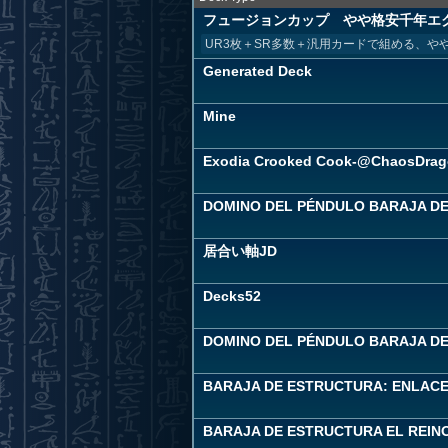
フュージョンカップ やや格安千年エ
UR3枚＋SR多数＋汎用カードで組める、や
Generated Deck
Mine
Exodia Crooked Cook-@ChaosDrago
DOMINO DEL PÉNDULO BARAJA DE 
居合い軸JD
Decks52
DOMINO DEL PÉNDULO BARAJA DE 
BARAJA DE ESTRUCTURA: ENLACE 
BARAJA DE ESTRUCTURA EL REINO