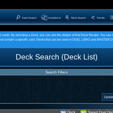
Card Search
Included in
Deck Search
Trends
TCG cards. By selecting a Deck, you can see the details of that Deck Recipe. You c
t contain a specific card. Decks that can be used in DUEL LINKS and MASTER DU
Deck Search (Deck List)
Search Filters
Deck
Speed Duel De