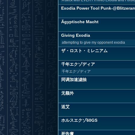
A deck with EVERYTHING Exodia and Forbidd
Exodia Power Tool Punk-@Blitzera
Ägyptische Macht
Giving Exodia
attempting to give my opponent exodia
ザ・ロスト・ミレニアム
千年エクゾディア
千年エクゾディア
同调加速滤抽
无额外
送艾
ホルスエクゾ60GS
死告魔