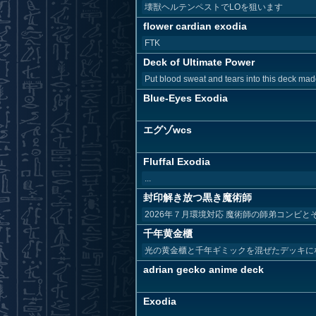
壊獣ヘルテンペストでLOを狙います
flower cardian exodia
FTK
Deck of Ultimate Power
Put blood sweat and tears into this deck mad
Blue-Eyes Exodia
エグゾwcs
Fluffal Exodia
...
封印解き放つ黒き魔術師
2026年７月環境対応 魔術師の師弟コンビ
千年黄金櫃
光の黄金櫃と千年ギミックを混ぜたデッキにな
adrian gecko anime deck
Exodia