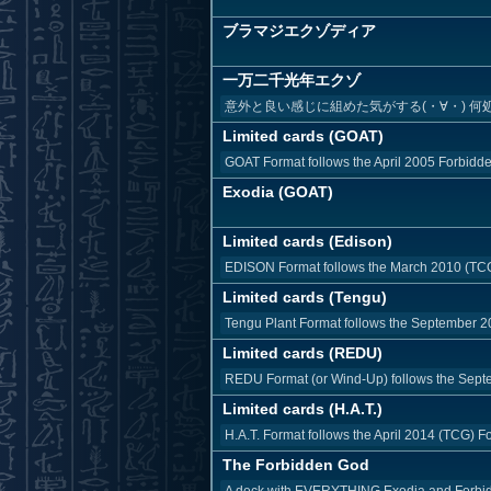
ブラマジエクゾディア
一万二千光年エクゾ
意外と良い感じに組めた気がする(・∀・) 何
Limited cards (GOAT)
GOAT Format follows the April 2005 Forbidden
Exodia (GOAT)
Limited cards (Edison)
EDISON Format follows the March 2010 (TCG) 
Limited cards (Tengu)
Tengu Plant Format follows the September 20
Limited cards (REDU)
REDU Format (or Wind-Up) follows the Septe
Limited cards (H.A.T.)
H.A.T. Format follows the April 2014 (TCG) Fo
The Forbidden God