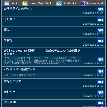
Deck
Speed Duel Deck
DuelLinks
Master Duel
ひろ@ライルのデッキ
2026/08/02 21:40
ください
2026/08/01 21:10
僕に
2026/08/01 21:10
先攻を
2026/08/01 21:10
WCS card etc（木口杏） 公式のデュエルでは使用で
きません。 ...
ガジェットが大好きです。 イエローガジェットが好きです。 ガジェッ
トのイラストが好きです。 機械族が好きです。 リミッター解除が好き
です。 地属性が好きです。 WorldChampionShipのカー...
2026/08/01 10:50
パンドンメン最強デッキ
パンドンメン最強デッキです
2026/06/21 10:51
聖なるバリア
2026/06/19 00:40
かむちー
2026/06/15 00:37
デッキ18
2026/06/09 17:34