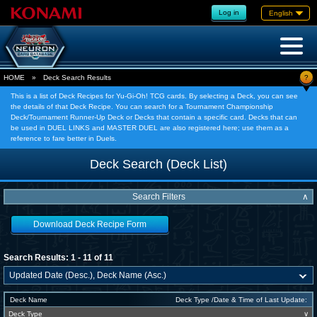
Log in
English
?
HOME
»
Deck Search Results
This is a list of Deck Recipes for Yu-Gi-Oh! TCG cards. By selecting a Deck, you can see
the details of that Deck Recipe. You can search for a Tournament Championship
Deck/Tournament Runner-Up Deck or Decks that contain a specific card. Decks that can
be used in DUEL LINKS and MASTER DUEL are also registered here; use them as a
reference to fare better in Duels.
Deck Search (Deck List)
Search Filters
∧
Download Deck Recipe Form
Search Results: 1 - 11 of 11
Deck Name
Deck Type /Date & Time of Last Update:
Deck Type
∨