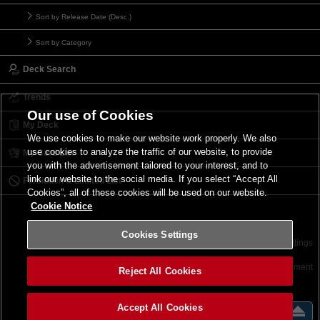
Sort by Release Date (Desc.)
Sort by Category
Deck Search
Trends
Our use of Cookies
My Deck
We use cookies to make our website work properly. We also
use cookies to analyze the traffic of our website, to provide
My Card List
you with the advertisement tailored to your interest, and to
link our website to the social media. If you select “Accept All
Forbidden & Limited List
Cookies”, all of these cookies will be used on our website.
Cookie Notice
Cookies Settings
Contact
Terms of Use
Terms of Use
Cookies Settings
©2026 Konami Digital Entertainment
Reject All Cookies
Accept All Cookies