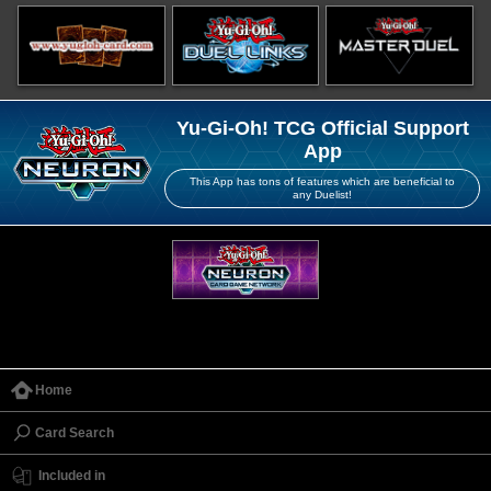
Yu-Gi-Oh! TCG Official Support
App
This App has tons of features which are beneficial to
any Duelist!
Home
Card Search
Included in