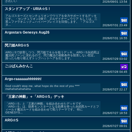
かわいい
2026/08/01 13:54
スタンドアップ・URIA☆S！
アルゴスターズとセンチュリオンでウリアを全力サポートするデッキ
です。 ・センチュリオン2体で、ヌルゲイナー→ウリア もしくは、三
英→ファラオニック→ハイパーブレイズを目指します。 ・アルゴス
タ...
2026/07/31 23:49
Argostars Genesys Aug26
2026/07/31 16:55
閃刀姫ARG☆S
ARG☆Sで妨害しつつ、閃刀姫でキルを狙うデッキ。 ARG☆S永続罠は
魔法罠ゾーンに戻れるので、閃刀魔法の発動条件を阻害しない想定。
困ったら取り敢えずトップハットヘアを出します。
2026/07/29 03:02
ごぶぱんみかんこ
2026/07/28 04:45
Argo-raaaaaahhhhhh!
God could't stop me, what hope do the rest of you ****
mwhahahahahaha
2026/07/27 22:17
「王家の神殿」＋「ARG☆S」デッキ
「ARG☆S」と「王家の神殿」を組み合わせたデッキです。
「ARG☆S」は、効果モンスターとなる効果を持った永続罠カードとフ
ィールド魔法カードを組み合わせて戦うテーマです。 特に
GENESYS...
2026/07/27 18:53
ARG☆S
2026/07/27 09:01