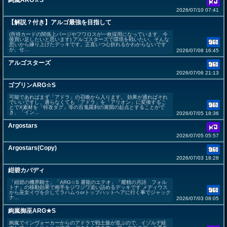
絢嵐ARG☆S
2026/07/10 07:41
【解説？付き】アルゴ最強を目指して
(所持カードの関係上パージやフワロスが一枚採用になっています、今
後買い足したいと思います) アルゴスターズで環境を戦いたい、そんな
思いから練り上げたデッキです。正直いつ心折れるかわからないです
が、せ...
2026/07/08 16:45
アルゴスターズ
2026/07/06 21:13
ゴブリンARG☆S
可能であればまず「アドラ」の召喚から入ります。 効果が通ればそれ
でいいですし、通らなくても「アドラ」を「アリオン」に変換するこ
とでX素材を「特攻ダグ」等の百鬼羅刹の展開の起点とすることがで
き、「イン...
2026/07/05 18:36
Argostars
2026/07/05 05:57
Argostars(Copy)
2026/07/03 18:28
紺碧カバディ
「紺碧の機界騎士」「ARG☆S 屠龍のエテオ」「耀精の月詩 フォル
トナ」の移動効果で相手をジワジワ追い詰めるデッキです メディウス
から巫女イヴを介してラハムゥorトップハットヘアに行く事でジャック
ナ...
2026/07/03 08:05
絢嵐御巫ARG★S
絢嵐でインヴォーカーからのアドラで戦士族が並ぶので、イゾルデ経