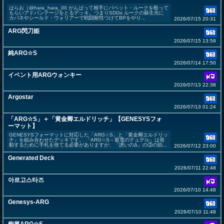
はらお（@hara_hara_00 がんばって相手にパペット・ルークを殴って
もらいアドバンテージをとるデッキ。つまりSDGs ルークの蘇生先に
カパネやシールド・ウォリアーで戦闘耐性つけてBPをやり...
2026/07/15 20:31
ARG閃刀姫
2026/07/15 13:59
純ARG☆S
2026/07/14 17:50
イベント用ARGウォンキー
2026/07/13 22:38
Argostar
2026/07/13 01:24
「ARG☆S」＋「黄金卿エルドリッチ」【GENESYSフォ
ーマット】
GENESYSフォーマットに対応した「ARG☆S」と「黄金卿エルドリッ
チ」を組み合わせたデッキです。 「ARG☆S－紫電のテュデル」は発
動するために手札を捨てる必要がありますが、「誘いのΔ」の③の効...
2026/07/12 23:00
Generated Deck
2026/07/11 22:48
아르고스타즈
2026/07/10 14:48
Genesys-ARG
2026/07/10 11:48