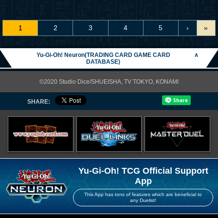
1
2
3
4
5
›
»
Yu-Gi-Oh! Neuron(TRADING CARD GAME CARD
∧
DATABASE)
©2020 Studio Dice/SHUEISHA, TV TOKYO, KONAMI
SHARE:
Yu-Gi-Oh! TCG Official Support
App
This App has tons of features which are beneficial to
any Duelist!