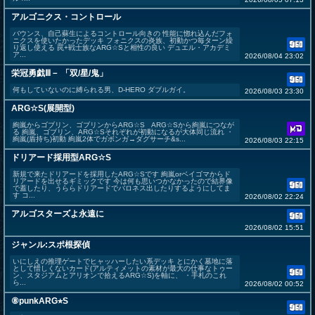
アルゴニクス・コントロール
バウンス、自己蘇生によるコントロール向きの 性能に惚れ込んだフォ
ニクスを使いたかったデッキ フォニクスの炎族、初動かつ毎ターン繰
り返し使える 罠+戦士族なARG☆Sと相性の良い デュエル・アカデミ
ア...
2026/08/04 23:02
栄冠勇戯Ⅲ－ 「双/星/鬼」
何もしていないのに縛られる男、D-HERO ダブルガイ。
2026/08/03 23:30
ARG☆S(展開型)
絢嵐からゴブリン、ゴブリンからARG☆S ARG☆Sから絢嵐につなが
る 絢嵐、ゴブリン、ARG☆Sそれぞれが初動になるが大体同じ流れ ・
絢嵐(盾持ち)初動 絢嵐2体でガボンガ→ダグサーチ&s...
2026/08/03 22:15
ドリアード採用型ARG☆S
新規で来たドリアードを採用したARG☆Sです 絢嵐orベイゴマからド
リアードを出せるギミックです 今は何も思いつかなかったので結界像
で蓋したり、うららドリアードでバロネス出したりするようにしてま
す コ...
2026/08/02 22:24
アルゴスターズよ永遠に
2026/08/02 15:51
ジャンル:スポ根探偵
いにしえの推理ゲートでヒャッハーしたい系デッキ とにかく墓地に落
として惜しくないカード(アルティメットの素材が最大の仕事なトゥー
ン、スタジアムとアリオンで拾えるARG☆S)を軸に、 ・手札のこれ
ら...
2026/08/02 00:52
⑧punkARG⭐︎S