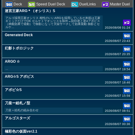
Deck
Speed Duel Deck
DuelLinks
Master Duel
迷宮王家ARG＊（オシリス）S
アルゴ採用王家オシリス 相性のいいARGを採用しているが本筋は王家
ギミックだけでOK セルケトでオシリスを除外→刻印君と星4アポピス
（神殿効果で発動）で御影になって天獄サーチして効果発動 御影とセ
ルケ...
2026/08/08 01:24
Generated Deck
2026/08/07 23:43
幻影トポロジック
2026/08/07 20:35
ARGO ☆
...
2026/08/07 19:54
ARG☆S アポピス
2026/08/07 18:46
アポピ☆S
2026/08/07 15:59
刀皇ー絵札ノ型
刀皇＋絵札の組み合わせ
2026/08/07 08:51
アルゴスターズ
2026/08/07 00:36
極彩色の仮面ver2.1