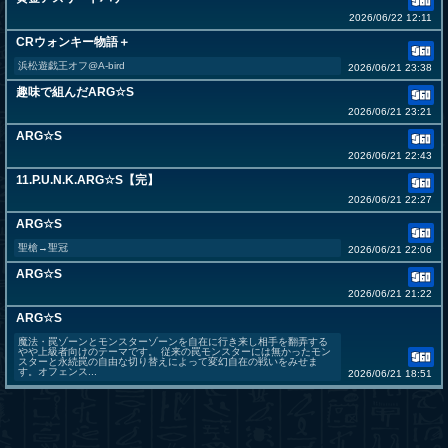
2026/06/22 12:11
CRウォンキー物語＋
浜松遊戯王オフ@A-bird
2026/06/21 23:38
趣味で組んだARG☆S
2026/06/21 23:21
ARG☆S
2026/06/21 22:43
11.P.U.N.K.ARG☆S【完】
2026/06/21 22:27
ARG☆S
聖槍→聖冠
2026/06/21 22:06
ARG☆S
2026/06/21 21:22
ARG☆S
魔法・罠ゾーンとモンスターゾーンを自在に行き来し相手を翻弄する
やや上級者向けのテーマです。 従来の罠モンスターには無かったモン
スターと永続罠の自由な切り替えによって変幻自在の戦いをみせま
す。オフェンス...
2026/06/21 18:51