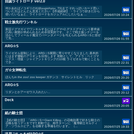
自認ライトロード ver2.0
何かあればノコギリのX(@yugiohyou_TS)まで それっぽいカード思い
ついた方はどんどん意見ください 【作成経緯】 ・ライコウ好きだから
使いたいなぁと、ライトロードをカジュアルにしたいなぁ ...
2026/07/26 10:24
戦士族先行ワンキル
新旧ドグマガイでワンキルするにはドグマ×2,デスドグマという要求値
の高い展開が求められるため非現実的です。 そこで戦士族シナジーを
活かしてフィールド魔法でバーンダメージを与えられるARG☆Sと混ぜ
て先...
2026/07/26 01:55
ARG☆S
ライゼオル規制により、ARG☆S展開に寄りやすくなりました 基本的
にはまず優駿のアリオンを目指します 初動として、アドラ・ベイゴマ
ックス・増援・ジャイアントキリングの10枚 ライゼオルで動くことも
でき...
2026/07/25 22:31
ガ☆女神転生
ぽんちin the zoo! zoo keeper ガチンコ サイレントヒル リック
2026/07/25 20:20
ARG☆S
リダンとかアーゼウス入れたい…
2026/07/25 20:12
Deck
2026/07/25 20:05
紙の騎士団
【紙の騎士団】 「ARG☆SーGiant Killing」の召喚効果で好きな騎士の
召喚を狙うデッキです‼︎ 初動では、相手ターンに「魔導騎士ギルティ
ア・ソウルスピア」を召喚する準備を行います。 （...
2026/07/25 19:33