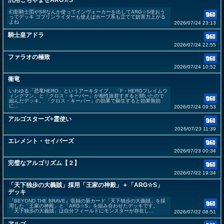
汎用ごちゃまぜARG☆S
幻影騎士団やSRなんか使ってインヴォーカーを出してARG☆S使おう
ってデッキ ゴブリンライダーも使えばホープ系も立てて妨害力上がる
よね
2026/07/24 23:13
騎士皇アドラ
2026/07/24 22:55
ファラオの極致
2026/07/24 10:52
衞竜
いわゆる「恐竜HERO」というアーキタイプ。 「F・HEROフレイムウ
ィングマン」と「クロス・キーパー」が相性抜群すぎると聞いたので
組んだデッキ。 「クロス・キーパー」の効果で蘇生すると効果無効
に...
2026/07/24 09:53
アルゴスターズ+霊使い
2026/07/23 11:39
エレメント・セイバーズ
2026/07/23 00:34
完璧なアルゴリズム【２】
2026/07/22 19:34
「天下独歩の大義賊」採用「王家の神殿」＋「ARG☆S」
デッキ
『BEYOND THE BRAVE』収録の新カード「天下独歩の大義賊」を採
用した「王家の神殿」と「ARG☆S」を組み合わせたデッキです。
「天下独歩の大義賊」は自分フィールドにモンスターが存在し...
2026/07/22 08:51