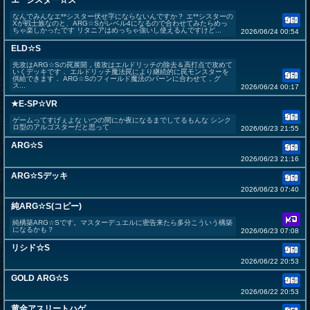
エ**シスター☆ズ
なんでみんなエ**シスター伏せ字にならないんですか？ エ**シスターの
Xが戦士族なのと、ARG☆Sがレベル4になるので合わせてみたらめっ
ちゃ楽しかったです リタニアはめっちゃ強いし使えるんですけど...
2026/06/24 00:54
ELD☆S
先攻はARG☆Sの罠展開，後攻はエルドリッチの除去＆高打点で攻めて
いくデッキです． エルドリッチ魔法罠により継続的に罠モンスターを
供給できます． ARG☆Sのフィールド魔法のバーンに合わせて，グ
ス...
2026/06/24 00:17
★E-SP☆VR
ゲームってすげぇよな いつの間にか夜になるまでしてるもんな シンク
ロ型のアルゴスターだと思って
2026/06/23 21:55
ARG☆S
2026/06/23 21:16
ARG☆Sデッキ
2026/06/23 07:40
純ARG☆S(コピー)
純構築ARG☆Sです。マスターデュエルに密告来たら多分こういう構築
になるかも？
2026/06/23 07:08
リシド☆S
2026/06/22 20:53
GOLD ARG☆S
2026/06/22 20:53
黄金アスリートハゲ