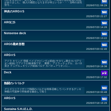
がありました。 個人の感想となりますが何というか・・・当時の女性
型モ...
2026/07/21 08:29
神炎のARG☆S
2026/07/20 22:27
ARG[ ]S
2026/07/20 14:28
Nonsense deck
2026/07/20 13:22
ARGS最終形態
2026/07/20 02:46
ARG☆S
アドラ キリング 増援 ベイゴマ(インヴォ経由) サヨリ→騎士カバ(アリ
オン経由) でアドラ13枚体制です。 展開； アドラ→テュデル、カパネ
置き テュデル→キリング経由パルテ カパネ→アリオンに...
2026/07/19 19:38
Deck
2026/07/19 17:32
熱闘のパパルテ
グリズリーファザーで熱闘のパルテを特殊召喚してパンチするデッキ
神殿の守護神で狩猟者を融合して戦う
2026/07/19 00:48
ARG☆S
2026/07/18 16:28
Sustaina S.H.I.E.L.D.