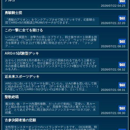
アルゴ
2026/07/22 04:25
勇駿騎士団
『勇駿のアリオン』をランクアップさせて戦うデッキです。幻影騎士
団でARG⭐︎Sの初動及びRUMのサーチができます。
2026/07/21 22:20
この一撃に全てを賭ける
レベル2で展開力・攻撃力が高いスプライト。戦士族サポート効果を持
つARG⭐︎S。二つのテーマの力を借りて、ジャンク・ウォリアーの攻撃
力を限界まで引き上げて殴る事に特化させたデッキです。 「ジャン
ク」...
2026/07/21 08:33
ARG☆S試験型デッキ
おそらく2025年1月の基本パック辺りに収録されるであろう上級モン
スターなどが来ないと、何が正解かまだわからないので、とりあえず
今の所最も相性良さそうなエクソシスターとランク4繋がりでライゼオ
ルを入れ...
2026/07/21 08:32
近未来スポーツデッキ
ARG☆Sに合いそうなテーマを探していたら、U.Aの事を思い出して雑
に組み合わせてみたデッキです。 (デッキ名も見たまんまという・・・)
F.A混じってたりARG☆Sが少ないのは何か違う、という方は...
2026/07/21 08:31
聖歌絶唱
魔法使い族・テーマ内属性複数、だったので単純に「霊使い」系カー
ドと組み合わせる予定でした。 が、高確率で他の方と被りそうだった
ので、とりあえず中央に戦士族(Xのエクソシスターorバロネス)か、永
続魔...
2026/07/21 08:30
古参決闘者達の悲願
女性型モンスターオンリーのハイランダーデッキです。 OCG初期。時
代によるものか、美少女テーマどころかカード自体がほぼ皆無の時期