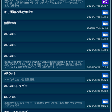
由してハレとリナルドでアーデクをたてます。 アーデクのデッキ手札
からのモンスター除外がおいしいのと、とりあえずアーデクを殴ろう
とした相手を...
2026/07/01 22:17
キリ番踏み逃げ禁止‼️
2026/07/01 18:41
無限の魂
2026/07/01 17:11
ARG☆S
2026/07/01 13:42
ARG☆S
2026/06/29 19:56
ARG☆S
2026/4/25更新 アリオンの効果でARG☆S永続罠3種を相手ターンに用
意してARG☆Sらしい動きを目指します 基本は絢嵐or幻影騎士団から
レベル3を2体用意するところからのスタート ...
2026/06/28 16:23
ARG☆S
くーた＠こたつは世界遺産
2026/06/28 08:26
ARG☆Sドラグマ
2026/06/28 03:12
URIA☆S
名推理やモンスターゲートで墓地を肥やしつつ、高火力のウリアで戦
うデッキです。
2026/06/25 01:26