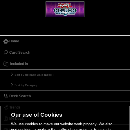
Home
Card Search
Included in
Sort by Release Date (Desc.)
Sort by Category
Deck Search
Trends
Our use of Cookies
My Deck
We use cookies to make our website work properly. We also
use cookies to analyze the traffic of our website, to provide
My Card List