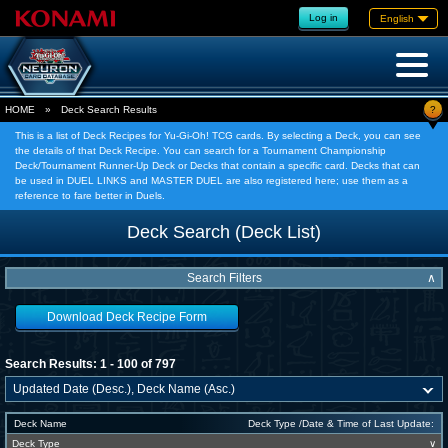
Log in
English
?
HOME
»
Deck Search Results
This is a list of Deck Recipes for Yu-Gi-Oh! TCG cards. By selecting a Deck, you can see
the details of that Deck Recipe. You can search for a Tournament Championship
Deck/Tournament Runner-Up Deck or Decks that contain a specific card. Decks that can
be used in DUEL LINKS and MASTER DUEL are also registered here; use them as a
reference to fare better in Duels.
Deck Search (Deck List)
Search Filters
∧
Download Deck Recipe Form
Search Results: 1 - 100 of 797
Deck Name
Deck Type /Date & Time of Last Update:
Deck Type
∨