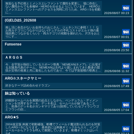
無垢なる予幻視とミメシスエレファントで属性を変更し、場に存在し
ない属性からでも各種M・HEROを出せるようにしています。 HEROと
ミメシスエレファントへのアクセスを同時に行うため、ARG☆Sを初動
に...
2026/08/07 00:23
(G)ELD∆S_202608
推し活に余念がないお金持ちのおじさん、ジェネシスに参戦！！！ な
お両カテゴリにつながりはない(テュデルの手札コストがエルド側の墓
地効果につながるくらい) ・両カテゴリの初動を握れたら、片方をおと
りにす...
2026/08/07 00:01
Funsense
2026/08/06 23:50
ＡＲＧ☆Ｓ
今、全宇宙が熱狂しているスポーツ祭典「NEMEAN(ネメア)」に出場す
る太陽系代表のチーム。 NEMEANは古代より親しまれてきた数多の競
技が文明の発展と共に進化したものであり、今では宇宙規模の祭典と...
2026/08/06 11:32
ARG☆スネークヤミー
好きなテーマ詰め合わせドラゴン
2026/08/05 17:49
妹は知っている
絆醒師セームベルを展開の起点としながら、ペンデュラム・ディメン
ションを活用するデッキ。デッキ名は、セームベルが妹であること
と、前身のデッキ名がガンギマリであり(採用していたセフィラシウゴ
とフウシの顔...
2026/08/05 17:04
ARG★S
2604改定版 絢嵐で初動補強、斬機でフィールド魔法割られるのを対策
したARG☆Sになります。 基本的には絢嵐ギミックから入り、インヴ
ォーカーからアドラを呼んで展開していきます。斬機ギミックはレベ
ル4...
2026/08/05 07:13