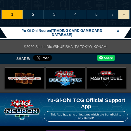
1
2
3
4
5
›
»
Yu-Gi-Oh! Neuron(TRADING CARD GAME CARD
∧
DATABASE)
©2020 Studio Dice/SHUEISHA, TV TOKYO, KONAMI
SHARE:
Yu-Gi-Oh! TCG Official Support
App
This App has tons of features which are beneficial to
any Duelist!