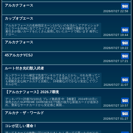
アルカナフォース
2026/07/27 22:58
カップオブエース
アルカナフォースの名称指定ターン1がないのを活かしてアディショナ
ルミラーをSUNに当ててカップオブエースを3連続で発動するデッキ
素引きが強いカードをたくさん採用し引いたカードで戦います 相手に
ドロー...
2026/07/27 19:44
アルカナフォース
2026/07/27 19:22
45アルカナYCSJ
2026/07/27 17:21
ルート付き光幻獣入武者
カンデラートから確定で先攻ワンキルできることから、それを持ってこ
れるヌルゲイナーを超重武者で作ることを目的にしたデッキ どうして
も初動不足な純アルカナと比較し、16初動なのでかなり安定してワン
キルが可...
2026/07/27 11:07
【アルカナフォース】2026.7環境
デッキパワー評価70/100点 プレイ難易度:中 【概要】 2024年10月に
発売されたSUPREME DARKNESSで5枚の強力な新規カードが追加さ
れ、豊富なサーチカードから安定感と展開...
2026/07/27 10:57
アルカナ・ザ・ワールド
2026/07/27 01:27
コレが正しい運命！
持ってるカードの枚数に誤りがありました！ 使ってて思ったのがＶの