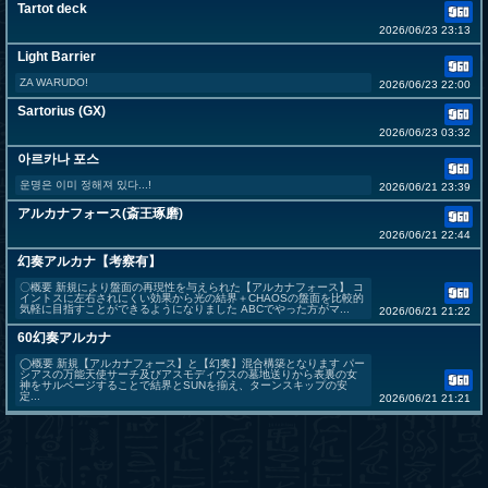
Tartot deck
2026/06/23 23:13
Light Barrier
ZA WARUDO!
2026/06/23 22:00
Sartorius (GX)
2026/06/23 03:32
아르카나 포스
운명은 이미 정해져 있다...!
2026/06/21 23:39
アルカナフォース(斎王琢磨)
2026/06/21 22:44
幻奏アルカナ【考察有】
〇概要 新規により盤面の再現性を与えられた【アルカナフォース】 コ
イントスに左右されにくい効果から光の結界＋CHAOSの盤面を比較的
気軽に目指すことができるようになりました ABCでやった方がマ...
2026/06/21 21:22
60幻奏アルカナ
◯概要 新規【アルカナフォース】と【幻奏】混合構築となります パー
シアスの万能天使サーチ及びアスモディウスの墓地送りから表裏の女
神をサルベージすることで結界とSUNを揃え、ターンスキップの安
定...
2026/06/21 21:21