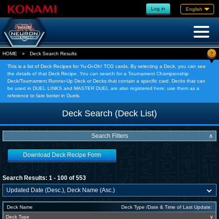
Log in
English
?
HOME
»
Deck Search Results
This is a list of Deck Recipes for Yu-Gi-Oh! TCG cards. By selecting a Deck, you can see
the details of that Deck Recipe. You can search for a Tournament Championship
Deck/Tournament Runner-Up Deck or Decks that contain a specific card. Decks that can
be used in DUEL LINKS and MASTER DUEL are also registered here; use them as a
reference to fare better in Duels.
Deck Search (Deck List)
Search Filters
∧
Download Deck Recipe Form
Search Results: 1 - 100 of 553
Deck Name
Deck Type /Date & Time of Last Update:
Deck Type
∨