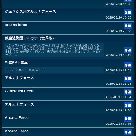
2026/07/20 14:28
ジェネシス用アルカナフォース
2026/07/20 10:05
arcana force
2026/07/19 20:23
教皇過労型アルカナ（世界抜）
カジュアルだと白けがちなワールドによるスキップを極力使いたくな
い軸 ターン1なんてものは無いハイエロファント（以下教皇を繰り返し
SSして盤面を増やしていく。 教皇蘇生手段は主にデュガレス、クロシ
ープ、...
2026/07/19 10:42
아르카나 포스
나만의 아르카나 포스 입니다.
2026/07/19 02:01
アルカナフォース
2026/07/18 21:08
Generated Deck
2026/07/15 11:54
アルカナフォース
2026/07/13 12:26
Arcana Force
2026/07/13 08:45
Arcana Force