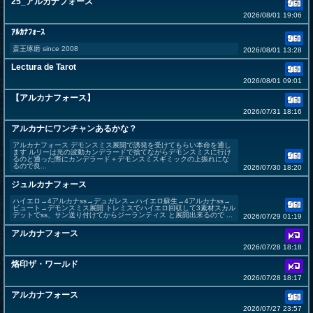
25_アルカナフォース
2026/08/01 19:06
ｱﾙｶﾅﾌｫｰｽ
斎王琢磨 since 2008
2026/08/01 13:28
Lectura de Tarot
2026/08/01 09:01
【アルカナフォース】
2026/07/31 18:16
アルカナにワンチャンあるかな？
アルカナフォース デモンスミス展開で誘発を受けてもらい本命を通し
ます ルリーは光の波動カンデラードで捨てながらデモンスミスに行け
るのと通った際にカンデラード＋デモンスミスギミックの上振れにな
るので良...
2026/07/30 18:20
ジュルカナフォース
ハイエロ→4アルカナss→デュガレス→ハイエロ蘇生→4アルカナss→
ビュート→デモンスミス展開 トレミスでハイエロ回収して3素材スカル
デットでss、サン送り付けてからジーランティス と展開出来るので ...
2026/07/29 01:19
アルカナフォース
2026/07/28 18:18
烙印ザ・ワールド
2026/07/28 18:17
アルカナフォース
2026/07/27 23:57