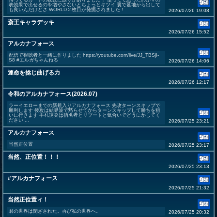
表効果で出せるのを増やさないとちょっとキツイ 裏で墓地から出して
も良いんだけどさ WORLD２枚目が発掘されました！
2026/07/26 19:08
斎王キャラデッキ
2026/07/26 15:52
アルカナフォース
配信で視聴者と一緒に作りました https://youtube.com/live/JJ_TBSjI-
S8 #エルガちゃんねる
2026/07/26 14:06
運命を捻じ曲げる力
2026/07/26 12:17
令和のアルカナフォース(2026.07)
ラーイエローまでの新規入りアルカナフォース 先攻ターンスキップで
勝利します 後攻は結界波で黙らせてからターンスキップして勝ちを狙
いに行きます 手札誘発は指名者とリブートと気合いでどうにかしてく
ださい ...
2026/07/25 23:21
アルカナフォース
当然正位置
2026/07/25 23:17
当然、正位置！！！
2026/07/25 23:13
#アルカナフォース
2026/07/25 21:32
当然正位置ィ！
君の世界は閉ざされた。再び私の世界へ。
2026/07/25 20:32