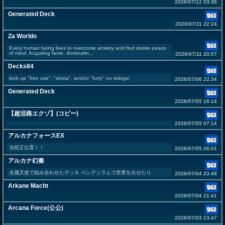
2026/07/12 03:36
Generated Deck
2026/07/11 22:24
Za Worldo
Every human being lives to overcome anxiety and find desire peace
of mind. Acquiring fame, dominatin...
2026/07/11 20:57
Decks84
look up "free use", "shota", and/or "furry" on telegai
2026/07/06 22:34
Generated Deck
2026/07/05 16:14
【超活路エクゾ】(コピー)
2026/07/05 07:14
アルカナフォースEX
当然正位置！！
2026/07/05 06:01
アルカナ幻奏
光属天使で組み合わせたデッキ ペンデュラムで世界を出せたり
2026/07/04 23:48
Arkane Macht
2026/07/04 21:41
Arcana Force(公公)
2026/07/03 23:47