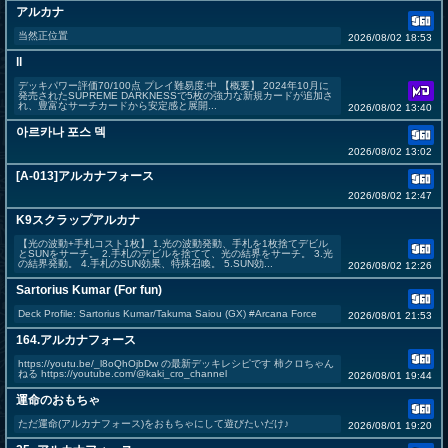
アルカナ
当然正位置
2026/08/02 18:53
ll
デッキパワー評価70/100点 プレイ難易度:中 【概要】 2024年10月に
発売されたSUPREME DARKNESSで5枚の強力な新規カードが追加さ
れ、豊富なサーチカードから安定感と展開...
2026/08/02 13:40
아르카나 포스 덱
2026/08/02 13:02
[A-013]アルカナフォース
2026/08/02 12:47
K9スクラップアルカナ
【光の波動+手札コスト1枚】 1.光の波動発動、手札を1枚捨てデビル
とSUNをサーチ。 2.手札のデビルを捨てて、光の結界をサーチ。 3.光
の結界発動。 4.手札のSUN効果、特殊召喚。 5.SUN効...
2026/08/02 12:26
Sartorius Kumar (For fun)
Deck Profile: Sartorius Kumar/Takuma Saiou (GX) #Arcana Force
2026/08/01 21:53
164.アルカナフォース
https://youtu.be/_l8oQhOjbDw の最新デッキレシピです 柿クロちゃん
ねる https://youtube.com/@kaki_cro_channel
2026/08/01 19:44
運命のおもちゃ
ただ運命(アルカナフォース)をおもちゃにして遊びたいだけ♪
2026/08/01 19:20