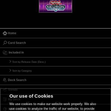
Home
Card Search
Included in
Sort by Release Date (Desc.)
Sort by Category
Deck Search
Trends
Our use of Cookies
My Deck
We use cookies to make our website work properly. We also
use cookies to analyze the traffic of our website, to provide
My Card List