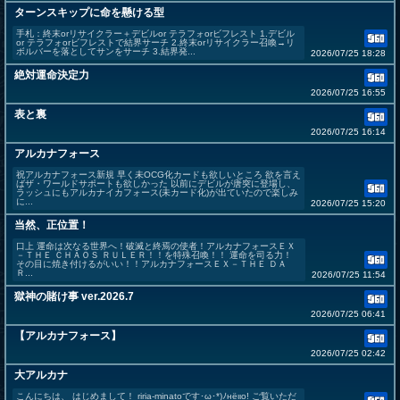
ターンスキップに命を懸ける型
手札：終末orリサイクラー＋デビルor テラフォorビフレスト 1.デビル
or テラフォorビフレストで結界サーチ 2.終末orリサイクラー召喚→リ
ボルバーを落としてサンをサーチ 3.結界発...
2026/07/25 18:28
絶対運命決定力
2026/07/25 16:55
表と裏
2026/07/25 16:14
アルカナフォース
祝アルカナフォース新規 早く未OCG化カードも欲しいところ 欲を言え
ばザ・ワールドサポートも欲しかった 以前にデビルが唐突に登場し、
ラッシュにもアルカナイカフォース(未カード化)が出ていたので楽しみ
に...
2026/07/25 15:20
当然、正位置！
口上 運命は次なる世界へ！破滅と終焉の使者！アルカナフォースＥＸ
－ＴＨＥ ＣＨＡＯＳ ＲＵＬＥＲ！！を特殊召喚！！ 運命を司る力！
その目に焼き付けるがいい！！アルカナフォースＥＸ－ＴＨＥ ＤＡ
Ｒ...
2026/07/25 11:54
獄神の賭け事 ver.2026.7
2026/07/25 06:41
【アルカナフォース】
2026/07/25 02:42
大アルカナ
こんにちは、 はじめまして！ riria-minatoです･ω･*)ﾉнёιιο! ご覧いただ