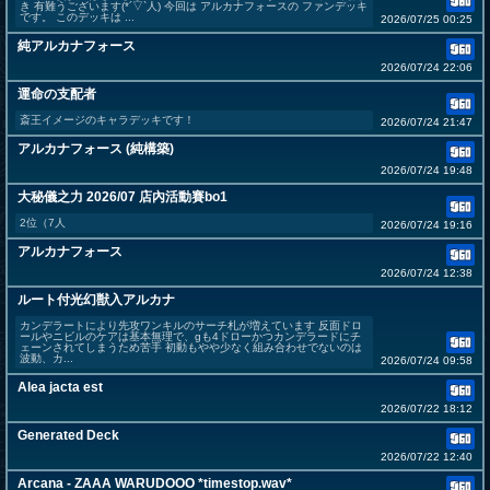
き 有難うございます(*´▽`人) 今回は アルカナフォースの ファンデッキ
です。 このデッキは ...
2026/07/25 00:25
純アルカナフォース
2026/07/24 22:06
運命の支配者
斎王イメージのキャラデッキです！
2026/07/24 21:47
アルカナフォース (純構築)
2026/07/24 19:48
大秘儀之力 2026/07 店內活動賽bo1
2位（7人
2026/07/24 19:16
アルカナフォース
2026/07/24 12:38
ルート付光幻獣入アルカナ
カンデラートにより先攻ワンキルのサーチ札が増えています 反面ドロ
ールやニビルのケアは基本無理で、gも4ドローかつカンデラードにチ
ェーンされてしまうため苦手 初動もやや少なく組み合わせでないのは
波動、カ...
2026/07/24 09:58
Alea jacta est
2026/07/22 18:12
Generated Deck
2026/07/22 12:40
Arcana - ZAAA WARUDOOO *timestop.wav*