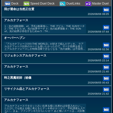
Deck
Speed Duel Deck
DuelLinks
Master Duel
我が運命は当然正位置
2026/08/06 08:05
アルカナフォース
1：光の波動発動、ef。手札1枚墓地へ、THE デビル・THE SUNサーチ
2：THE デビル ef。光の結界サーチ 3：光の結界発動 4：THE SUN
ef。光の結界が存在するためss 5：TH...
2026/08/06 07:44
オーバーヘブン
『アルカナフォースXXI-THE WORLD』が好きで組んだデッキ。 ※ア
ルカナフォース以外のカードも使いたかったので、サーチ効果を使う
とアルカナフォースしか特殊召喚できなくなる『光の波動』は不採用...
2026/08/06 02:56
リジェネシスアルカナフォース
2026/08/05 22:14
アルカナフォース
2026/08/05 21:40
時之黑魔術師（秘儀
2026/08/05 00:43
リサイクル品とアルカナフォース
2026/08/04 21:42
アルカナフォース
アルカナフォースでタロット占い出来る様に出来れば全部入れたい…
ただ少しでも戦える様に考えるとデッキ枠がカツカツ…手札誘発も入**
らい… まぁ、ファンデッキだからいいか？ あと無いスートは… 2(女教