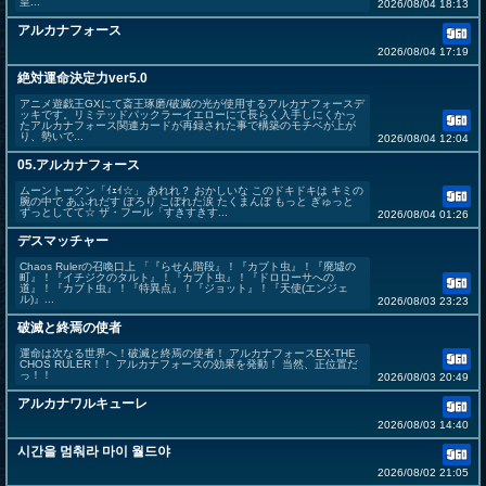
皇...
2026/08/04 18:13
アルカナフォース
2026/08/04 17:19
絶対運命決定力ver5.0
アニメ遊戯王GXにて斎王琢磨/破滅の光が使用するアルカナフォースデ
ッキです。リミテッドパックラーイエローにて長らく入手しにくかっ
たアルカナフォース関連カードが再録された事で構築のモチベが上が
り、勢いで...
2026/08/04 12:04
05.アルカナフォース
ムーントークン「ｲｪｲ☆」 あれれ？ おかしいな このドキドキは キミの
腕の中で あふれだす ぽろり こぼれた涙 たくまんぼ もっと ぎゅっと
ずっとしてて☆ ザ・フール「すきすきす...
2026/08/04 01:26
デスマッチャー
Chaos Rulerの召喚口上 「『らせん階段』！『カブト虫』！『廃墟の
町』！『イチジクのタルト』！『カブト虫』！『ドロローサへの
道』！『カブト虫』！『特異点』！『ジョット』！『天使(エンジェ
ル)』...
2026/08/03 23:23
破滅と終焉の使者
運命は次なる世界へ！破滅と終焉の使者！ アルカナフォースEX-THE
CHOS RULER！！ アルカナフォースの効果を発動！ 当然、正位置だ
っ！！
2026/08/03 20:49
アルカナワルキューレ
2026/08/03 14:40
시간을 멈춰라 마이 월드야
2026/08/02 21:05