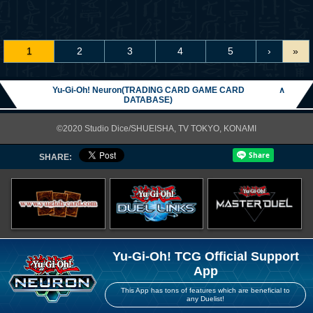
1
2
3
4
5
›
»
Yu-Gi-Oh! Neuron(TRADING CARD GAME CARD
∧
DATABASE)
©2020 Studio Dice/SHUEISHA, TV TOKYO, KONAMI
SHARE:
Yu-Gi-Oh! TCG Official Support
App
This App has tons of features which are beneficial to
any Duelist!