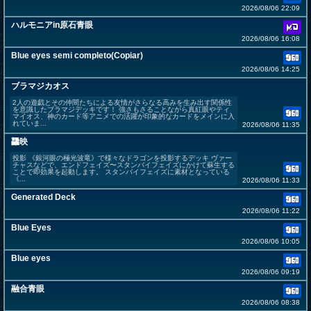
2026/08/06 22:09
ハルモニアin原石青眼
2026/08/06 16:08
Blue eyes semi completo(Copiar)
2026/08/06 14:25
ブラマジカオス
2人の遊戯とその仲間たちによる友情がさらなる高みを生み出す関係性
を意識したブラマジデッキです！ 強さもさることながら真紅眼やティ
マイオス、神のカード等アニメでの活躍が印象的なカードをメインに入
れていま...
2026/08/06 11:35
龘映
投影 《銀河眼の極光波竜》で様々なドラゴンを投影するデッキ ヴァー
チャスなどで、エンドフェイズ〜スタンバイフェイズにかけて蘇生する
ことで即効果を起動します。 スタンバイフェイズに素材となっている
《...
2026/08/06 11:33
Generated Deck
2026/08/06 11:22
Blue Eyes
2026/08/06 10:05
Blue eyes
2026/08/06 09:19
融合青眼
2026/08/06 08:38