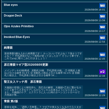
Blue eyes
2026/08/09 16:01
Dragon Deck
2026/08/09 13:59
Ojos Azules Primitivo
2026/08/09 13:17
Invoked Blue-Eyes
2026/08/09 12:54
純青眼
新規青眼3種を入れた純青眼です！ カッコいいですよね！？強そうです
よね！？ 手札誘発がない？海馬が使ってましたか？ そういう事です。
これでycsjに殴りこみに行きましょう！
2026/08/09 12:45
原石青眼マギア型2026/08/09更新
メインデッキ43枚構成、初動札16枚、手札誘発16枚。 ① 初動札１枚
以上引ける確率 91.6％ ② 初動札２枚以上引ける確率 62.4％ ③ 初動
札１枚以上、手札誘発２枚以上引ける確率 54....
2026/08/09 12:34
聖王女入マッチ用 原石青眼
大義賊の登場により耐性持ち、高打点の解答、大義賊+乙女に繋がるカ
ード１枚でうさぎをケアしながらワンキル出来るようになりました。
また、大義賊のケア、エクストラに入った時のターンコントロールで
大熱波が無...
2026/08/09 12:29
青眼 第2版
新規を追加。 「調和ノ天救竜」？ マギアが使えなくなるので入りませ