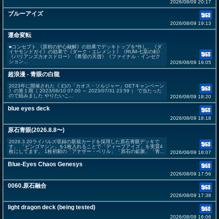
2026/08/09 20:17
ブルーアイズ
2026/08/09 19:13
運命変転
■コンセプト 《原初の炉心融解》の効果でデッキトップを*作し、《ダ
イヤモンドガイ》の効果で《ダーク・エレメント》《RUM-七皇の剣》
《バリアンズカオスドロー》《希望の天啓》《ファイナル・インゼク
ション...
2026/08/09 19:05
超浪漫 - 青眼の白龍
2023年に開催された《 幻の「カオス・ソルジャー」GETキャンペーン
》の第１期（ 2023/06/10 07:00 ～ 2023/07/31 23:59 ） で当たった
ので組みました やりたいこ...
2026/08/09 18:20
blue eyes deck
2026/08/09 18:18
原石青眼(2026.8.8〜)
2026.3.20ライバルズ収録の新規カードを採用した原石青眼デッキで
す。 「ビンゴマシン」を1枚入れることで「ディープアイズ」を実質4
枚にしてます。 1枚初動の「アナザー・ベリル」「原石の鉱脈」「青...
2026/08/09 18:07
Blue-Eyes Chaos Genesys
2026/08/09 17:56
0060.原石融合
2026/08/09 17:38
light dragon deck (being tested)
2026/08/09 16:06