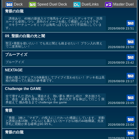
Deck
Speed Duel Deck
DuelLinks
Master Duel
青眼の白龍
誘発あり、40枚の新規入りで海馬をイメージしたデッキです。汎用
カードも使用しつつ、原作のイメージを残して構築したつもりです。
※キラーチューンギミックは海馬っぽくないので不採用にしていま
す。
2026/08/09 23:51
09_聖眼の白龍の光と闇
聖王+青眼を使いたい！ でも光と闇とも絡ませたい！ プラン入れ替え
で二度美味しい！
2026/08/09 23:50
ブルーアイズ
ブルーアイズ
2026/08/09 23:42
NEXTAGE
運命の盤上でデュアル5体蘇生してブイブイ言わせたい！ デッキ名は高
校の時使ってた英語の参考書です。
2026/08/09 23:17
Challenge the GAME
全て壊すんだ 恐れも 運命さえ 熱い夢を 燃やし続け 突き抜けろ
今 過去 未来も 僕等が願っている 夢の欠片 手を伸ばして行こう 限
界超えて 掴み取るまで challenge the game
2026/08/09 23:05
青眼
「青眼」3枚と「マギア」の投入にこだわった構築にしています。 初動
と誘発は各16枚、どちらにも属さないカードが12枚の44枚構築。先攻
手札に初動が来る確率は90.95％。
2026/08/09 23:04
青眼の白龍
2026/08/09 22:55