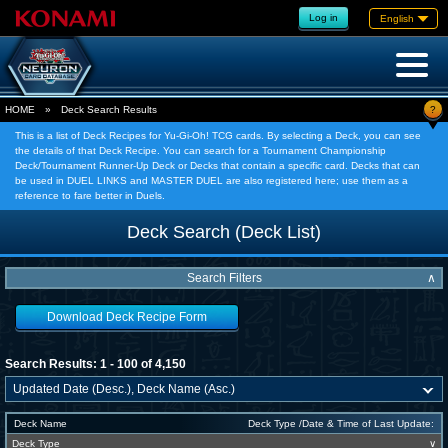
Log in
English
?
HOME
»
Deck Search Results
This is a list of Deck Recipes for Yu-Gi-Oh! TCG cards. By selecting a Deck, you can see
the details of that Deck Recipe. You can search for a Tournament Championship
Deck/Tournament Runner-Up Deck or Decks that contain a specific card. Decks that can
be used in DUEL LINKS and MASTER DUEL are also registered here; use them as a
reference to fare better in Duels.
Deck Search (Deck List)
Search Filters
∧
Download Deck Recipe Form
Search Results: 1 - 100 of 4,150
Deck Name
Deck Type /Date & Time of Last Update:
Deck Type
∨