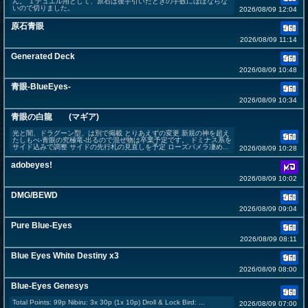
ん。 １デュエル用として、原石は後手引いたときの手数にほぼならな
いので切りました。
2026/08/09 12:04
原石青眼
2026/08/09 11:14
Generated Deck
2026/08/09 10:48
青眼-BlueEyes-
2026/08/09 10:34
青眼の白龍 (マギア)
光と闇、ドラグーン型、は別で掲載 とりあえずの変更 新規の神を超え
たしもべ-青眼の究極竜-出るので混ぜ物は卒業予定です。 ドミナス系を
サイド込みで調整 サイドの先行札の見直しを予定 ローズパメラ凄め...
2026/08/09 10:28
adobeyes!
2026/08/09 10:02
DMG/BEWD
2026/08/09 09:04
Pure Blue-Eyes
2026/08/09 08:11
Blue Eyes White Destiny x3
2026/08/09 08:00
Blue-Eyes Genesys
Total Points: 99p Nibiru: 3x 30p (1x 10p) Droll & Lock Bird: ...
2026/08/09 07:00