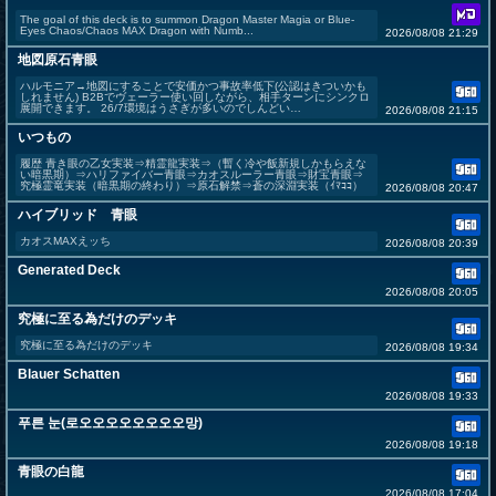
The goal of this deck is to summon Dragon Master Magia or Blue-
Eyes Chaos/Chaos MAX Dragon with Numb...
2026/08/08 21:29
地図原石青眼
ハルモニア→地図にすることで安価かつ事故率低下(公認はきついかも
しれません) B2Bでヴェーラー使い回しながら、相手ターンにシンクロ
展開できます。 26/7環境はうさぎが多いのでしんどい…
2026/08/08 21:15
いつもの
履歴 青き眼の乙女実装⇒精霊龍実装⇒（暫く冷や飯新規しかもらえな
い暗黒期）⇒ハリファイバー青眼⇒カオスルーラー青眼⇒財宝青眼⇒
究極霊竜実装（暗黒期の終わり）⇒原石解禁⇒蒼の深淵実装（ｲﾏｺｺ）
2026/08/08 20:47
ハイブリッド 青眼
カオスMAXえッち
2026/08/08 20:39
Generated Deck
2026/08/08 20:05
究極に至る為だけのデッキ
究極に至る為だけのデッキ
2026/08/08 19:34
Blauer Schatten
2026/08/08 19:33
푸른 눈(로오오오오오오오오망)
2026/08/08 19:18
青眼の白龍
2026/08/08 17:04