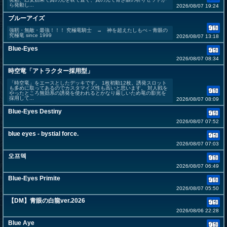
ら発動し...
2026/08/07 19:24
ブルーアイズ
強靭・無敵・最強！！！ 究極竜騎士 → 神を超えたしもべ－青眼の
究極竜 since 1999
2026/08/07 13:18
Blue-Eyes
2026/08/07 08:34
時空竜「アトラクター採用型」
「時空竜」をエースとしたデッキです。 1枚初動12枚。誘発スロット
も多めに取ってあるのでカスタマイズ性も高いと思います。 対人戦を
やったところ無効系の誘発を使われるとかなり厳しいため竜の影光を
採用して...
2026/08/07 08:09
Blue-Eyes Destiny
2026/08/07 07:52
blue eyes - bystial force.
2026/08/07 07:03
오프덱
2026/08/07 06:49
Blue-Eyes Primite
2026/08/07 05:50
【DM】青眼の白龍ver.2026
2026/08/06 22:28
Blue Aye