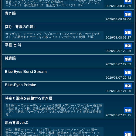
名者→エフェクトヴェーラー＋1 2026/8/8 エフェクトヴェ
ーラー3→1 夢幻泡影3→2 聖王女ローズパメラ3 EX...
2026/08/08 03:39
青き眼
2026/08/08 02:06
(31)「青眼の白龍」
サウザンド・ミーティング「<ブルーアイズ>とカード名・カードテキ
ストに記載されたカードを20枚以上メインのデッキに使用」対応
2026/08/08 01:27
푸른 눈 덱
2026/08/07 23:26
純青眼
2026/08/07 22:53
Blue Eyes Burst Stream
2026/08/07 22:42
Blue-Eyes Primite
2026/08/07 21:20
時空と混沌を超越する青き眼
自創作キャラクターデッキ ・キャラ説明 メアリー・フォスター 蒼葉家
に勤めるメイド長、普段は蒼葉家長女専属のメイドとして働いている
・デッキ解説 ブルーアイズとタキオンの混合デッキです 基本は究極龍
魔...
2026/08/07 20:15
原石青眼ver.3
初動 新規ディープアイズ＋手札コスト ディープアイズ切って賢士、
賢士nsから乙女サーチ、賢士を素材に精霊ssから光の霊堂サーチして
発動、乙女効果で真の光を表で置く、真の光で青き眼の祈りセットか