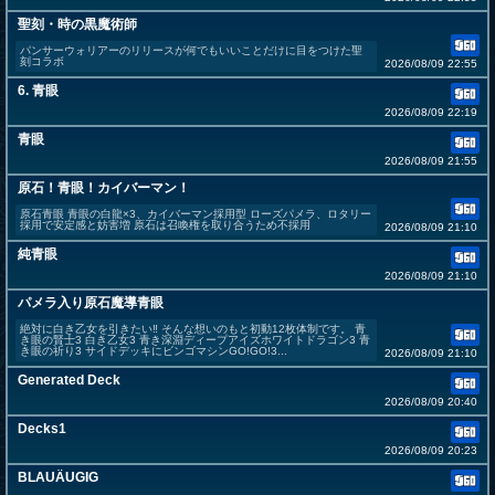
聖刻・時の黒魔術師
パンサーウォリアーのリリースが何でもいいことだけに目をつけた聖
刻コラボ
2026/08/09 22:55
6. 青眼
2026/08/09 22:19
青眼
2026/08/09 21:55
原石！青眼！カイバーマン！
原石青眼 青眼の白龍×3、カイバーマン採用型 ローズパメラ、ロタリー
採用で安定感と妨害増 原石は召喚権を取り合うため不採用
2026/08/09 21:10
純青眼
2026/08/09 21:10
パメラ入り原石魔導青眼
絶対に白き乙女を引きたい‼︎ そんな想いのもと初動12枚体制です。 青
き眼の賢士3 白き乙女3 青き深淵ディープアイズホワイトドラゴン3 青
き眼の祈り3 サイドデッキにビンゴマシンGO!GO!3...
2026/08/09 21:10
Generated Deck
2026/08/09 20:40
Decks1
2026/08/09 20:23
BLAUÄUGIG