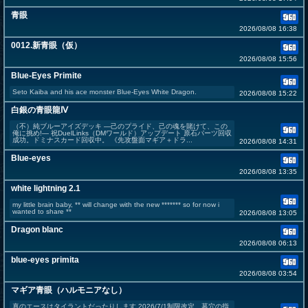
青眼
2026/08/08 16:38
0012.新青眼（仮）
2026/08/08 15:56
Blue-Eyes Primite
Seto Kaiba and his ace monster Blue-Eyes White Dragon.
2026/08/08 15:22
白銀の青眼龍Ⅳ
（不）純ブルーアイズデッキ ―己のプライド、己の魂を賭けて、この
俺に挑め!― 祝DuelLinks（DMワールド）アップデート 原石パーツ回収
成功。ドミナスカード回収中。 《先攻盤面マギア＋ドラ...
2026/08/08 14:31
Blue-eyes
2026/08/08 13:35
white lightning 2.1
my little brain baby, ** will change with the new ******* so for now i
wanted to share **
2026/08/08 13:05
Dragon blanc
2026/08/08 06:13
blue-eyes primita
2026/08/08 03:54
マギア青眼（ハルモニアなし）
真のエースはタイラントだったりします 2026/7/1制限改定 墓穴の指