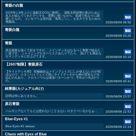
青眼の白龍
2025年に8年ぶりに遊戯王OCGに復帰し、浦島太郎状態の私のために
友人が組んでくれたデッキを、実際に使いながら、肌感で私なりに調
整したもの。 コンセプトは現代版「海馬ごっこ」を全力でするための
青眼純...
2026/08/09 06:50
青眼白龍
2026/08/09 03:26
青眼
原石青眼も強くて好きですが、 メインデッキはなるべく青眼で組みた
い派です。 シャイニングかオベリスクあたりでたら、 負けても満足な
ロマンデッキに仕上げてます。
2026/08/09 02:15
【2607制限】青眼原石
【サイドデッキ用】 究極融合はメインフェイズにしか使えないのが弱
点なので、スタンバイフェイズ用にサイドデッキから神の宣告など仕
込むのもあり。 クロスソウルは後攻パターンかつ、手札が☆8ばかり
の...
2026/08/09 00:41
純青眼(カジュアル向け)
説明は特にありません。
2026/08/08 23:57
原石青眼
ハルモニアなくてもとは思わないこともない ロタリーいるかなぁ…
2026/08/08 22:53
Blue-Eyes #1
Blue-Eyes #1 always
2026/08/08 22:14
Chaos with Eyes of Blue