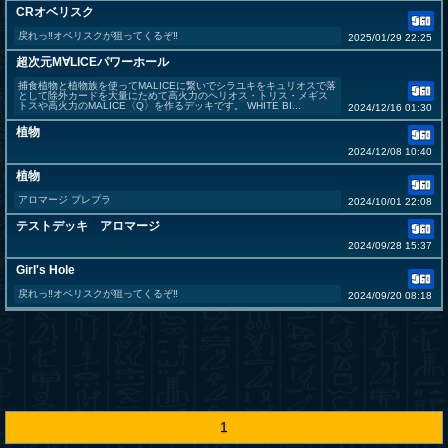
CRオベリスク
戻れっ‼︎オベリスクが狙ってくるぞ‼︎
2025/01/29 22:25
超次元M∀LICEパワーホール
捕食植物と植物族を使ってMALICEに繋いでシラユキをキュリオスで落
として除外カードを大量にためて高火力のヘリオス・トリス・メギス
トスや高火力のMALICE〈Q〉を作るデッキです。 WHITE BI...
2024/12/16 01:30
植物
2024/12/08 10:40
植物
アロマージ プレプラ
2024/10/01 22:08
テストデッキ アロマージ
2024/09/28 15:37
Girl's Hole
戻れっ‼︎オベリスクが狙ってくるぞ‼︎
2024/09/20 08:18
1