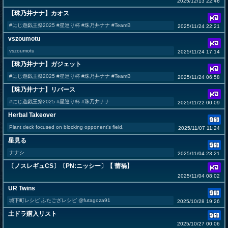
2025/12/13 22:46
【珠乃井ナナ】カオス
#にじ遊戯王祭2025 #星巡り杯 #珠乃井ナナ #TeamB
2025/11/24 22:21
vszoumotu
vszoumotu
2025/11/24 17:14
【珠乃井ナナ】ガジェット
#にじ遊戯王祭2025 #星巡り杯 #珠乃井ナナ #TeamB
2025/11/24 06:58
【珠乃井ナナ】リバース
#にじ遊戯王祭2025 #星巡り杯 #珠乃井ナナ
2025/11/22 00:09
Herbal Takeover
Plant deck focused on blocking opponent's field.
2025/11/07 11:24
星見る
ナナシ
2025/11/04 23:21
〔ノスレギュCS〕〔PN:ニッシー〕【 蕾禍】
2025/11/04 08:02
UR Twins
城下町レシピ ふたござレシピ @futagoza91
2025/10/28 19:26
土ドラ購入リスト
2025/10/27 00:06