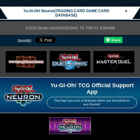
Yu-Gi-Oh! Neuron(TRADING CARD GAME CARD
∧
DATABASE)
©2020 Studio Dice/SHUEISHA, TV TOKYO, KONAMI
SHARE:
Yu-Gi-Oh! TCG Official Support
App
This App has tons of features which are beneficial to
any Duelist!