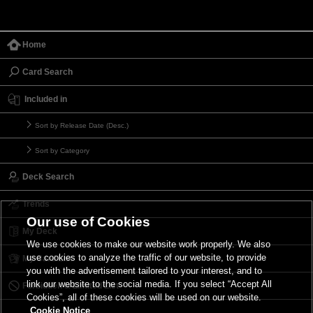
Home
Card Search
Included in
Sort by Release Date (Desc.)
Sort by Category
Deck Search
Trends
Our use of Cookies
My Deck
We use cookies to make our website work properly. We also
use cookies to analyze the traffic of our website, to provide
My Card List
you with the advertisement tailored to your interest, and to
link our website to the social media. If you select “Accept All
Forbidden & Limited List
Cookies”, all of these cookies will be used on our website.
Cookie Notice