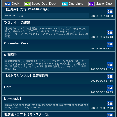
Deck
Speed Duel Deck
DuelLinks
Master Duel
【記録用】六花_2026/09/01(火)
2026/09/01(火)
2026/08/07 13:38
ツタナイト の逆襲
【やりたいこと】 速攻魔法・オーバーデッドラインなどでチェーンを
重ね、見神やエンタメデュエルのドローでデッキを回す。 オーバー・
デッド・ライン+サンヴァイン・スラッシャーのコンボで〆る 【コンボ
概要...
2026/08/06 16:43
Cucumber Rose
2026/08/06 15:57
幻竜闘争
星遺物の胎導から真竜皇を出したいデッキです！ ソウルリゾネーター
からフレイムクライムをサーチするとヘイトローズを出しつつ救いの
架け橋を落とせます そこから主に急還馬を落とし、ヘイトローズの自
己蘇生も...
2026/08/05 21:03
【地ドラサンプル】蟲惑魔原石
2026/08/03 17:55
Corn
2026/08/02 16:25
New deck 1
This a new deck that i maid by my selve that is a mixed deck that has
many ways to get xyzs and sinc...
2026/07/30 02:18
地属性ドラフト【モンスター③】