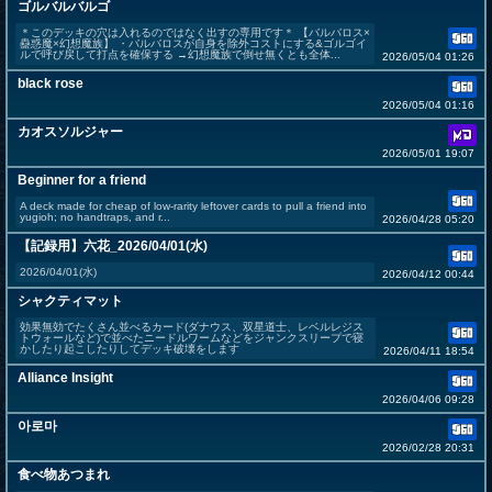
ゴルバルバルゴ
＊このデッキの穴は入れるのではなく出すの専用です＊ 【バルバロス×
蠱惑魔×幻想魔族】 ・バルバロスが自身を除外コストにする&ゴルゴイ
ルで呼び戻して打点を確保する →幻想魔族で倒せ無くとも全体...
2026/05/04 01:26
black rose
2026/05/04 01:16
カオスソルジャー
2026/05/01 19:07
Beginner for a friend
A deck made for cheap of low-rarity leftover cards to pull a friend into
yugioh; no handtraps, and r...
2026/04/28 05:20
【記録用】六花_2026/04/01(水)
2026/04/01(水)
2026/04/12 00:44
シャクティマット
効果無効でたくさん並べるカード(ダナウス、双星道士、レベルレジス
トウォールなど)で並べたニードルワームなどをジャンクスリープで寝
かしたり起こしたりしてデッキ破壊をします
2026/04/11 18:54
Alliance Insight
2026/04/06 09:28
아로마
2026/02/28 20:31
食べ物あつまれ