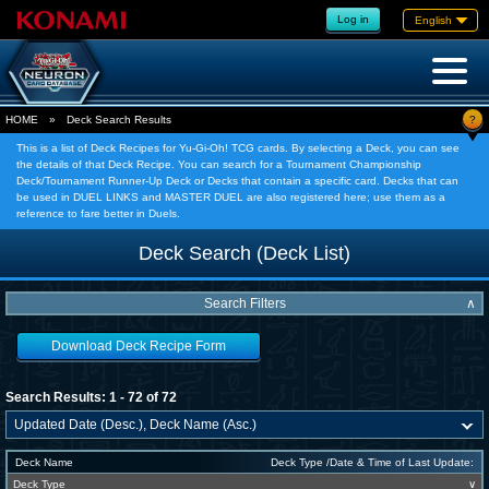
Log in
English
?
HOME
»
Deck Search Results
This is a list of Deck Recipes for Yu-Gi-Oh! TCG cards. By selecting a Deck, you can see
the details of that Deck Recipe. You can search for a Tournament Championship
Deck/Tournament Runner-Up Deck or Decks that contain a specific card. Decks that can
be used in DUEL LINKS and MASTER DUEL are also registered here; use them as a
reference to fare better in Duels.
Deck Search (Deck List)
Search Filters
∧
Download Deck Recipe Form
Search Results: 1 - 72 of 72
Deck Name
Deck Type /Date & Time of Last Update:
Deck Type
∨