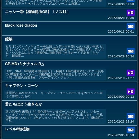
馬で、ワンダー・エクシーズによってバトルフェイズエクシーズ召喚
を決めるデッキ ●バトルフェイズエクシーズ 1.急還...
2025/08/30 07:50
ニッシー②【植物昆虫GS】〔ノス11〕
2025/06/28 19:36
black rose dragon
2025/06/13 00:01
鎧焔
セリオンズ・イレギュラーを活用したデッキを使いたいと思い作成 セ
リオンズ・イレギュラーが容易に3枚の装備カードを用意でき、アルギ
ロ・システムによって継続的に特殊召喚できるカードであることか
ら、鎧獄竜...
2025/05/29 16:34
GP-MD+3 ナチュル R△
UR2、SR4、R8枚縛り(特例有り) ・特例１ URの通常Pモンスター以外
のUR通常モンスターは 同種3枚までをUR1枚分としてカウントする。
（例：青眼の白龍3枚、ブルーアイズ・ジェッ...
2025/05/10 21:27
キャプテン・コーン
漫画版ZEXALのキャラ、キャプテン・コーンのデッキをカジュアル向
けに作成したもの
2025/04/09 20:13
君たちはどう生きるか
謎の男子会 朱鷺(トキ) 春化精からカルダーンにアクセスし、リター
ン・オブ・ザ・ワールドからヴェーヌを相手ターンに出します。 手札
消費が激しいので、3色ガジェットの力を借りることにより、継続的に
手札...
2025/02/23 22:24
レベル8軸植物
2025/02/05 18:59