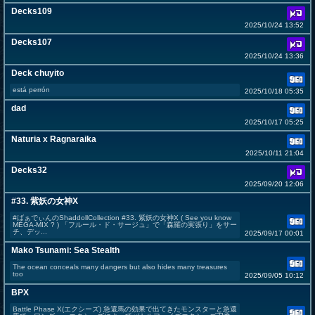
Decks109
2025/10/24 13:52
Decks107
2025/10/24 13:36
Deck chuyito
está perrón
2025/10/18 05:35
dad
2025/10/17 05:25
Naturia x Ragnaraika
2025/10/11 21:04
Decks32
2025/09/20 12:06
#33. 紫妖の女神X
#ばぁでぃんのShaddollCollection #33. 紫妖の女神X ( See you know
MEGA-MIX ? ) 「フルール・ド・サージュ」で「森羅の実張り」をサー
チ、デッ...
2025/09/17 00:01
Mako Tsunami: Sea Stealth
The ocean conceals many dangers but also hides many treasures
too
2025/09/05 10:12
BPX
Battle Phase X(エクシーズ) 急還馬の効果で出てきたモンスターと急還