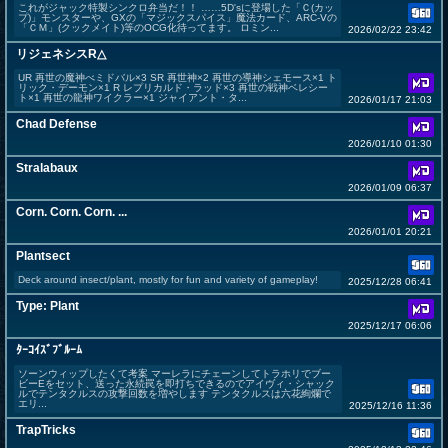
これがジャック特製シンクロ弁当だ！！ ……5D'sに登場した「Ｃ(カッ
プ)」モンスターや、GXの「マジックスパイス」魔法カード、ARC-Ⅴの
「ＣＭ」(クックメイト)等のOCG化待ってます。 ロミン...
2026/02/22 23:42
リジェネシスR△
UR 再世の魔神べミドバル×3 SR 再世神×2 再世の導神シェモース×1 ト
リック・デーモン×1 R レプリカルド・ラッド×3 再世の戦神ベレシー
ト×1 再世の龍神ワイクラー×1 ジャイアント・タ...
2026/01/17 21:03
Chad Defense
2026/01/10 01:30
Stralabaux
2026/01/09 06:37
Corn. Corn. Corn. ...
2026/01/01 20:21
Plantsect
Deck around insect/plant, mostly for fun and variety of gameplay!
2025/12/28 06:41
Type: Plant
2025/12/17 06:06
ﾀｰｺｲｽﾞﾌﾞﾙｰﾑ
ソーンウィップしたくて考案 マーレラにチェーンしてトラホリでブー
ビーEをセット、送った永続罠を即打ちできるのでアイヴィ・シャック
ルでテンタクルスの攻撃回数を増やします テンタクルスは六花絢爛で
エリ...
2025/12/16 11:36
TrapTricks