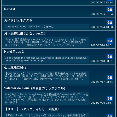
2026/07/27 14:24
Naturia
2026/07/26 21:54
ガイドジェネクス帝
CLUoooN/クルーン #デッキをつくるーん
2026/07/24 13:38
月下美神は傷つかないver.2.0
「No.87雪月花美神クイーン・オブ・ナイツ」のデッキです。 「光の
王 マルデル」を「騎士魔防陣」で使い回してデッキから植物族を引っ
張ってきます。 ・原罪のディアベルゼ 「クイーン・オブ...
2026/07/20 14:51
Hand Traps 2
Since i made the first one ive slowly been discovering, and Konamis
been releasing, more hand traps....
2026/07/18 08:21
心よ原始に戻れ
【やりたいこと】 クロシープのリンク先へ巳剣儀式モンスターを繰り
返し特殊召喚（蘇生）したり「和魂+罷業」のコンボでドロー加速しな
がら戦います。 最終的には刀皇のオールリセット効果を自分相手タ
ー...
2026/07/17 08:51
Saladier de Fleur（白百合のサラダボウル）
#いくみんのデッキ １体が２体になる植物族リクルーターで《アロマセ
ラフィ·ジャスミン》を出し、《ジャンク・シンクロン》や《ライテ
ィ・ドライバー》で呼び出した相方を《ジャスミン》で別レベルの植
物に変換す...
2026/07/06 23:47
【リスト】ベアルクティリリース要員2
ベアルクティのコストにしやすいモンスターのうち、手札効果はある