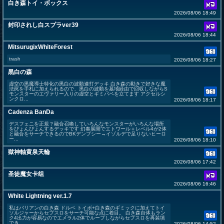
白き森トイ・ボックス
2026/08/06 18:49
封印されし白スプラver39
2026/08/06 18:44
MitsurugixWhiteForest
trash
2026/08/06 18:27
黒白の森
虚空の黒魔導士特化の黒白の波動連打デッキ 白き森の動きで好きな魔
法罠を手札に加えられるので、黒白の波動を墓地経由で回収しながらS
モンスターのエヴァリー入りの虚空とギミパペを立てます アクセルシ
ンクロ...
2026/08/06 18:17
Cadenza BanDa
デスフェニを正規？融合召喚していろんなモンスターがいろんな場所
をぴょんぴょんするデッキです 幻奏展開でエトワール＋レベル4が2体
と融合をサーチできるのでBKデンプシー→イゾルデで足りないヒーロ
ー...
2026/08/06 18:10
獄神軸黄泉天輪
2026/08/06 17:42
圣徒魔女卡组
2026/08/06 16:46
White Lightning ver.1.7
私はバリアンの白き森 ドルベ トイボ+白き森のギミックに加えてトイ
ソルジャーからセプスロをサーチ可能な点に着目。 白き森自体もラン
ク4出力が容易なのでエメラル2体でループしながらセプスロを再装填
でき...
2026/08/06 14:52