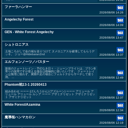
ファーラハンマー
2026/08/06 14:26
Angelechy Forest
2026/08/06 14:09
GEN - White Forest Angelechy
2026/08/06 13:47
シュトロニアス
土地ころがしで金の城を送りつけて ヌメロニアスを破壊してもらうデ
ッキ。 ジョー@Aldebaran2nd
2026/08/06 13:37
エルフェンノーツ／バスター
新規のクォートレイン・予幻なき日々・ジューンブライトは、プランB
寄りの採用ですが使える場合は積極的に使いたいです。 クォートレイ
ンは無理に狙わず、展開不足の場合にフォルトナからサーチして使う
用。 ...
2026/08/06 12:49
Phantom戦13-1 20260413
組み合わせ ーーー (げんろうかん) (アズルーン) ーーー アリュール ア
リュール アリュール ルシア ーーー アザミナリゼット アザミナリゼッ
ト アザミナリゼット
2026/08/06 12:37
White Forest/Azamina
2026/08/06 12:34
魔導槌ハンマカロン
2026/08/06 12:19