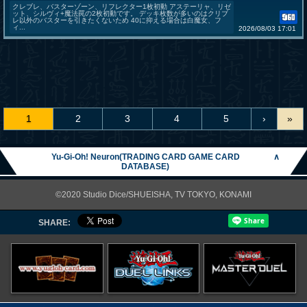
クレブレ、バスターゾーン、リフレクター1枚初動 アステーリャ、リゼ
ット、シルヴィ+魔法罠の2枚初動です。 デッキ枚数が多いのはクリブ
レ以外のバスターを引きたくないため 40に抑える場合は白魔女、フ
ィ...
2026/08/03 17:01
1
2
3
4
5
›
»
Yu-Gi-Oh! Neuron(TRADING CARD GAME CARD
∧
DATABASE)
©2020 Studio Dice/SHUEISHA, TV TOKYO, KONAMI
SHARE: