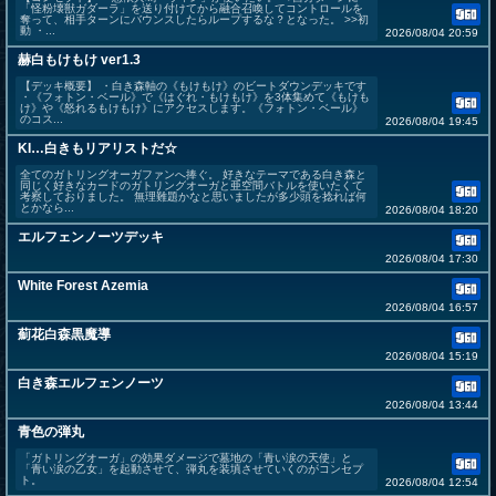
「怪粉壊獣ガダーラ」を送り付けてから融合召喚してコントロールを
奪って、相手ターンにバウンスしたらループするな？となった。 >>初
動 ・...
2026/08/04 20:59
赫白もけもけ ver1.3
【デッキ概要】 ・白き森軸の《もけもけ》のビートダウンデッキです
・《フォトン・ベール》で《はぐれ・もけもけ》を3体集めて《もけも
け》や《怒れるもけもけ》にアクセスします。《フォトン・ベール》
のコス...
2026/08/04 19:45
KI…白きもリアリストだ☆
全てのガトリングオーガファンへ捧ぐ。 好きなテーマである白き森と
同じく好きなカードのガトリングオーガと亜空間バトルを使いたくて
考察しておりました。 無理難題かなと思いましたが多少頭を捻れば何
とかなら...
2026/08/04 18:20
エルフェンノーツデッキ
2026/08/04 17:30
White Forest Azemia
2026/08/04 16:57
薊花白森黒魔導
2026/08/04 15:19
白き森エルフェンノーツ
2026/08/04 13:44
青色の弾丸
「ガトリングオーガ」の効果ダメージで墓地の「青い涙の天使」と
「青い涙の乙女」を起動させて、弾丸を装填させていくのがコンセプ
ト。
2026/08/04 12:54