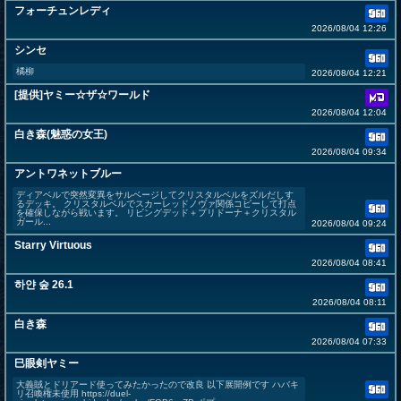
フォーチュンレディ
2026/08/04 12:26
シンセ
橘柳
2026/08/04 12:21
[提供]ヤミー☆ザ☆ワールド
2026/08/04 12:04
白き森(魅惑の女王)
2026/08/04 09:34
アントワネットブルー
ディアベルで突然変異をサルベージしてクリスタルベルをズルだしす
るデッキ。 クリスタルベルでスカーレッドノヴァ関係コピーして打点
を確保しながら戦います。 リビングデッド＋プリドーナ＋クリスタル
ガール...
2026/08/04 09:24
Starry Virtuous
2026/08/04 08:41
하얀 숲 26.1
2026/08/04 08:11
白き森
2026/08/04 07:33
巳眼剣ヤミー
大義賊とドリアード使ってみたかったので改良 以下展開例です ハバキ
リ召喚権未使用 https://duel-