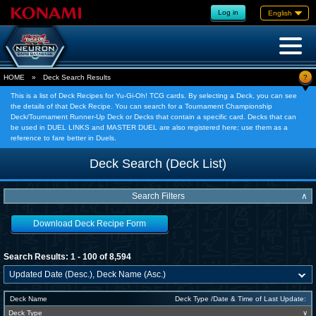
Log in
English
?
HOME
»
Deck Search Results
This is a list of Deck Recipes for Yu-Gi-Oh! TCG cards. By selecting a Deck, you can see
the details of that Deck Recipe. You can search for a Tournament Championship
Deck/Tournament Runner-Up Deck or Decks that contain a specific card. Decks that can
be used in DUEL LINKS and MASTER DUEL are also registered here; use them as a
reference to fare better in Duels.
Deck Search (Deck List)
Search Filters
∧
Download Deck Recipe Form
Search Results: 1 - 100 of 8,594
Deck Name
Deck Type /Date & Time of Last Update:
Deck Type
∨