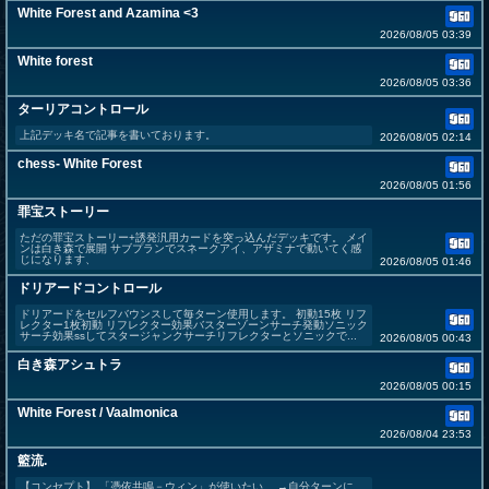
White Forest and Azamina <3
2026/08/05 03:39
White forest
2026/08/05 03:36
ターリアコントロール
上記デッキ名で記事を書いております。
2026/08/05 02:14
chess- White Forest
2026/08/05 01:56
罪宝ストーリー
ただの罪宝ストーリー+誘発汎用カードを突っ込んだデッキです。 メイ
ンは白き森で展開 サブプランでスネークアイ、アザミナで動いてく感
じになります、
2026/08/05 01:46
ドリアードコントロール
ドリアードをセルフバウンスして毎ターン使用します。 初動15枚 リフ
レクター1枚初動 リフレクター効果バスターゾーンサーチ発動ソニック
サーチ効果ssしてスタージャンクサーチリフレクターとソニックで...
2026/08/05 00:43
白き森アシュトラ
2026/08/05 00:15
White Forest / Vaalmonica
2026/08/04 23:53
籃流.
【コンセプト】 「憑依共鳴－ウィン」が使いたい。 →自分ターンに