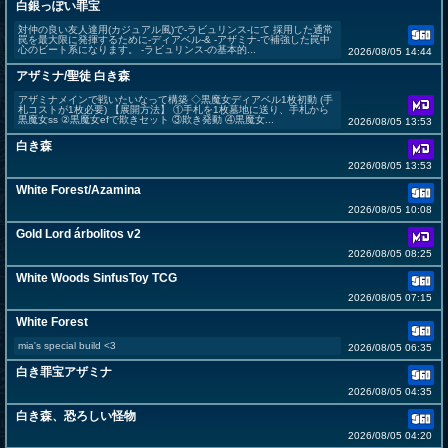
白銀っぽい罪宝
対仲の良い友人達用(カジュアル風)で-ラビュリンス-にて 採用した通常
罠を最大限に発揮するために-ディアベル-& -アザミナ-で補強した罠中
心のビート系になります。 -ラビュリンス-の基本的...
2026/08/05 14:44
アザミナ/聖徒 白き森
アザミナメインで戦いたいなって構築 ◇黒魔女ディアベル1枚初動 (手
札コストが1枚必要) 【展開方法】 ①手札を1枚墓地に送り、手札から
黒魔女ss ②黒魔女efで欺きセット ③欺き発動 ④黒魔女...
2026/08/05 13:53
白き森
2026/08/05 13:53
White Forest/Azamina
2026/08/05 10:08
Gold Lord árbolitos v2
2026/08/05 08:25
White Woods SinfusToy TCG
2026/08/05 07:15
White Forest
mia's special build <3
2026/08/05 06:35
白き罪宝アザミナ
2026/08/05 04:35
白き森、恐ろしい怪物
2026/08/05 04:20