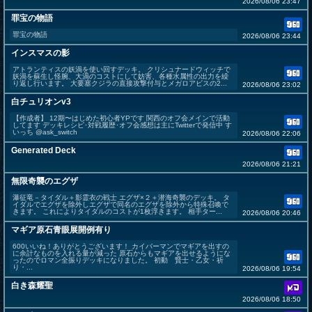
2026/08/06 23:47
罪宝の物語
罪宝の物語
2026/08/06 23:44
インスマスの影
アトランティスの妖渦を使い回すデッキ。 クリシュナードウィッチで
妖渦を蘇生し怪腕、大渦のコストにして妨害、各種水属性の出力を繰
り返し行います。 大要塞クジラの直接攻撃付与とメガロアビスの2...
2026/08/06 23:02
白チュリオンv3
【作成者】 12期〜はじめた初心者YPです 関西のオフ会メインで活動
してます デッキレシピ･対戦履歴･オフ会感想は主にTwitterで発信中 す
いっち @ask_switch
2026/08/06 22:06
Generated Deck
2026/08/06 21:21
無限奇襲のエグザ
瀑征竜－タイダル＋影霊衣の戦士 エグザ×２＋潜海奇襲のデッキ。 タ
イダルでエグザを除外しエグザで同名のエグザを除外から特殊召喚で
きます。 これによりタイダルのコストが1枚浮きます。 相手ター...
2026/08/06 20:46
マギア原石青眼展開例有り
600いいね！ありがとうございます！ カイバーマンでマギアを出すの
に余計なものを入れる量が減った 原石からもマギアを出せるようにな
ったのでロマン全振りデッキになりました。 初動 賢士・乙女・祈
り・...
2026/08/06 19:54
白き森耀聖
2026/08/06 18:50