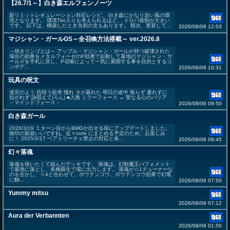
【26.7/1～】白き森エルフェンノーツ
新リミットレギュレーション対応レシピ。 白き森にかなり追い風の環
境となります。 環境Tier入りも考えられるほど、 ドロバ規制が大きい
です。 以下は、構築したとき当初の文もあります。 順次、更新して...
2026/08/06 12:03
マジシャン・ガールGS～全召喚方法搭載～ ver.2026.8
～焼きリンゴとは～ アップル・マジシャン・ガールが持つ破壊された
場合の効果をメタルフォーゼのP効果で起動して墓地のマジシャン・ガ
ールズを手札に戻し、P召喚によって一気に展開する事を目的とするコ
ンボデ...
2026/08/06 10:31
玩具の呪文
迷宮のよう 彷徨う欲求 憧れ タが暮れた 明日の途中 焦らず 萎れずに
拉がれず 詠唱えて(ろん) ■入換 ミラーフォース → 聖なる心のバリア
－マインドフォース－
2026/08/06 09:50
白き森ガール
2026/3/19 １ターン目からBMGが出せる様にアップデートしました。
烙印の新規いいですね。近々note にまとめる予定のため、お楽しみ
に！ 2025/2/17 ベアトリーチェ禁止の対応と各...
2026/08/06 09:45
幻々落魂
落魂を使いたくて組んだデッキです。 落魂は、幻獣魔王バフォメット
で墓地に落とし、各種蘇生で場に出力します。 落魂が☆1チューナーな
のを生かし、☆4と合わせて、ボウテンコウ。ボウテンコウ効果で幻竜
に触...
2026/08/06 07:50
Yummy mitsu
2026/08/06 07:12
Aura der Verbannten
2026/08/06 01:50