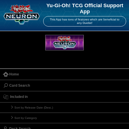
Yu-Gi-Oh! TCG Official Support
App
This App has tons of features which are beneficial to
any Duelist!
Home
Card Search
Included in
Sort by Release Date (Desc.)
Sort by Category
Deck Search