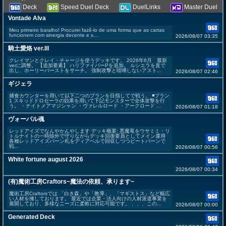
Deck
Speed Duel Deck
DuelLinks
Master Duel
Vontade Alva
Meu primeiro baralho! Procurei fazê-lo de uma forma que as cartas
funcionem com sinergia decente e s...
2026/08/07 03:35
騎土愛烙 ver.lll
クレイマンとクレイ・チャージを使うデッキです。 2026年6月 最新
verに調整。 【追加要素】 ハリファイバーPを追加。 ルシエラを直で
出し、ホーリーバーストをサーチ。 強制攻撃と喧嘩しないアスト...
2026/08/07 02:46
ギジェラ
捕食カウンターを用いて以下二つのプランを目指してで戦う。 ◾️プラン
1 スキッドドロセーラの効果を用いて下記モンスターで全体攻撃を行
う。 ・ナイトメアマジシャン ・ヴァレルロード ・アークロード ...
2026/08/07 01:18
ヴォーパル魂
レッドアイズでなんやかんやします デッキ概要: 悪魔竜をウサミミ・リ
トルナイトの一時除外で守りながらデッキ回復要員としてメイン運用
各種レッドアイズバーン札をディアベルで回収しつつビートバーンで
戦...
2026/08/07 00:56
White fortune august 2026
2026/08/07 00:34
(有)魔術工房Craftors−魔法の依頼、承ります−
魔術工房Craftorsでは 「白き森」や「教導」、「マギストス」など幅広
い人材を擁しております。 最近では企業・法人向けの人材派遣事業を
展開しており、多様なニーズに柔軟に対応可能です。 、、、この...
2026/08/07 00:00
Generated Deck