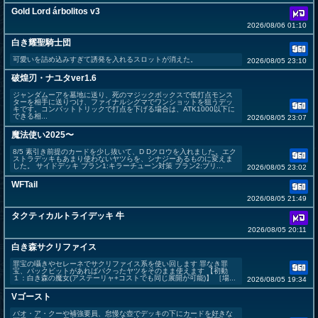
Gold Lord árbolitos v3
2026/08/06 01:10
白き耀聖騎士団
可愛いを詰め込みすぎて誘発を入れるスロットが消えた。
2026/08/05 23:10
破煌刃・ナユタver1.6
ジャンダムーアを墓地に送り、死のマジックボックスで低打点モンス
ターを相手に送りつけ、ファイナルシグマでワンショットを狙うデッ
キです。コンバットトリックで打点を下げる場合は、ATK1000以下に
できる相...
2026/08/05 23:07
魔法使い2025〜
8/5 素引き前提のカードを少し抜いて、D Dクロウを入れました。エク
ストラデッキもあまり使わないヤツらを、シナジーあるものに変えま
した。 サイドデッキ プラン1:キラーチューン対策 プラン2:ブリ...
2026/08/05 23:02
WFTail
2026/08/05 21:49
タクティカルトライデッキ 牛
2026/08/05 20:11
白き森サクリファイス
罪宝の囁きやセレーネでサクリファイス系を使い回します 罪なき罪
宝、パックビットがあればパクったヤツをそのまま使えます 【初動
１：白き森の魔女(アステーリャ+コストでも同じ展開が可能)】 ［場...
2026/08/05 19:34
Vゴースト
バオ・ア・クーや補強要員、怠慢な壺でデッキの下にカードを好きな