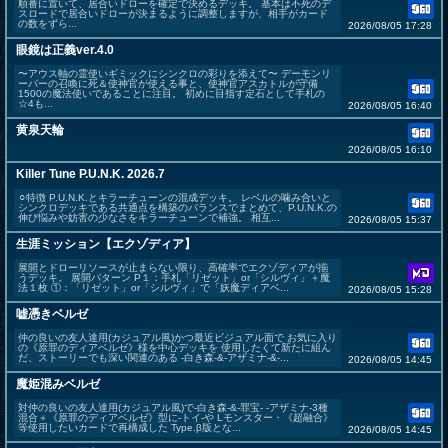
順番に置いて、居合いドローを確定で決めるデッキ。 基本は不死のデ
スロードで居合いドローが決まるように調整しますが、相手がカード
の数をずら...
2026/08/05 17:28
眼鏡は正義ver.4.0
〜アウス軸の霊使いギミックにシンクロの彩りを添えて〜 デーモンリ
ーパーの召喚に死＆使神官が使える事と、使神官アスカトルが守備
1500の魔法使いであることに注目。 初めに目指す定石として手札の
☆4も...
2026/08/05 16:40
黄泉天輪
2026/08/05 16:10
Killer Tune P.U.N.K. 2026.7
⚪︎特徴 P.U.N.K.とキラーチューンの混成デッキ。 レベルの噛み合いと
シンクロデッキである共通点を構築のバランスでまとめて、P.U.N.K.の
伸び悩みや妨害の少なさをキラーチューンで補強。 相互...
2026/08/05 15:37
生涯ミッション【エクゾディア】
展開とドローリソースが止まらない限り、高確率でエクゾディアが揃
うデッキ。 展開パターン P１：手札「リゼット」or「シルヴィ」＋魔
法１枚 ①：「リゼット」or「シルヴィ」で「妖魔ディアベ...
2026/08/05 15:28
嘘憑きベルゼ
仲の良いの友人達用(カジュアル風)かつ最近ビジュアル面で お気に入り
の《原罪のディアベルゼ》様を中心デッキを 使用したくて新たに組ん
だ、ストーリーでも深い関連のある -白き森-&-アザミナ-&-...
2026/08/05 14:45
魔姫混みベルゼ
対仲の良いの友人達用(カジュアル風)で-白き森-&-罪宝- -アザミナ-3種
混合＋《原罪のディアベルゼ》型に-トイ-や Lモンスター・《超融合》
等使用したいカードで再構成した Type.β版とな...
2026/08/05 14:45