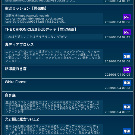
simulator.miyauchidp.dev/replay/FGB6sxZB ポプ...
2026/08/04 04:12
生涯ミッション【罠発動】
展開方法 https://www.db.yugioh-
card.com/yugiohdb/member_deck.action?
cgid=5bf5430dbb95684ad344c32c21fe51...
2026/08/04 04:06
THE CHRONICLES 記念デッキ【罪宝物語】
これほど嬉しいことはそうそうにない*\(^o^)/*
2026/08/04 02:43
真ディアブロシス
エクシーズ主体のデッキ破壊デッキです。 オメガとゼータ、リトルナ
イトは一緒に飛んだ相手のカードだけアライズハートの素材にするの
が面白いので投入してます。 オメガを出す為&ランク7の素材になる為
アシュト...
2026/08/04 02:08
烙印型白き森
2026/08/04 02:05
White Forest
2026/08/04 00:33
白き森
魔法罠をコストに展開を広げていくやや中級者向けのテーマです。 サ
ーチや特殊召喚が豊富で、それらを駆使してシンクロ召喚へと繋げて
いきます。魔法罠を上手くコストとして利用する事で、ディスアドバ
ンテージを抑...
2026/08/04 00:32
光と闇と魔女 ver.1.2
基本は光と闇の儀式でリソースを維持しつつディアベルスターとディ
アベルゼで場を攪乱し、三英やカーテンからアクセス可能なカオスウ
ィッチによるカオスシンクロで攻め込むコンセプト。 最近あまり使わ