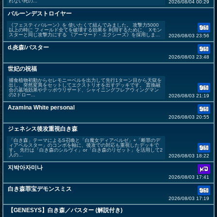
れない死の...
2026/08/04 00:29
バルーンデストロイヤー
《フェスティバルーン》を 使いたくて組んでみました。 攻撃力5000
以上の時に フィールド全てを破壊する効果を 利用するために、 Xモン
スターと同じ攻撃力にする 《アーマード・エクシーズ》を採用しま...
2026/08/03 23:56
d.炎森/バスター
2026/08/03 23:48
世妃の祝福
捕食植物初動からセレモニーベルを出力して先行1ターン目から天獄を
出し、突然変異をセットしてエクストリオを出すデッキです。 置換融
合の墓地効果やテッポウリザード、シャイニングフレアウィングマン
の2ドロー...
2026/08/03 21:19
Azamina White personal
2026/08/03 20:55
ジェネシス後攻重視白き森
「白き森」テーマによるS召喚と「白魔女ディアベルゼ」+「断罪のデ
ィアベルスター」のコンボを軸に、後攻での対応も重視したデッキで
す。 先行は「白き森のシルヴィ」or「白き森のリゼット」を活用して2
人の...
2026/08/03 18:22
지박아자미나
2026/08/03 17:41
白き森罪宝デモンスミス
2026/08/03 17:19
【GENESYS】白き森／バスター (解説付き)