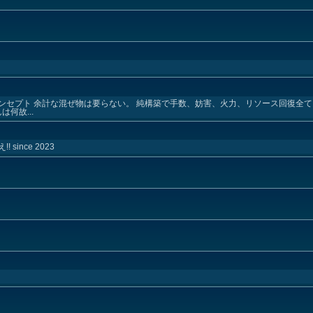
コンセプト 余計な混ぜ物は要らない。 純構築で手数、妨害、火力、リソース回復全て
何故...
ince 2023