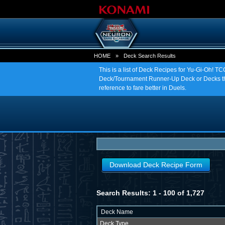
HOME
»
Deck Search Results
This is a list of Deck Recipes for Yu-Gi-Oh! 
Deck/Tournament Runner-Up Deck or Decks tha
reference to fare better in Duels.
Download Deck Recipe Form
Search Results: 1 - 100 of 1,727
Deck Name
Deck Type