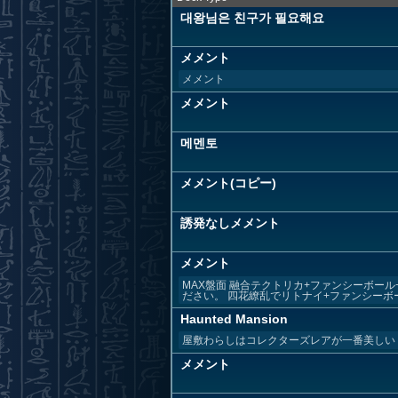
대왕님은 친구가 필요해요
メメント
メメント
メメント
메멘토
メメント(コピー)
誘発なしメメント
メメント
MAX盤面 融合テクトリカ+ファンシーボー
ださい。 四花繚乱でリトナイ+ファンシーボール
Haunted Mansion
屋敷わらしはコレクターズレアが一番美しい
メメント