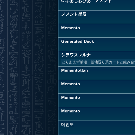
C ふぁしおぴあ メメント
メメント星辰
Memento
Generated Deck
シヲワスレルナ
とりあえず破壊・墓地送り系カードと組み合
Mementotlan
Memento
Memento
Memento
메멘토