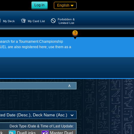
Log in
English
Forbidden &
My Deck
My Card List
Limited List
?
an search for a Tournament Championship
EL are also registered here; use them as a
∧
Deck Type /Date & Time of Last Update:
ck
DuelLinks
Master Duel