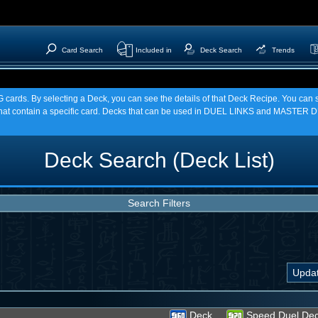
Card Search
Included in
Deck Search
Trends
TCG cards. By selecting a Deck, you can see the details of that Deck Recipe. You c
t contain a specific card. Decks that can be used in DUEL LINKS and MASTER DU
Deck Search (Deck List)
Search Filters
Deck
Speed Duel De