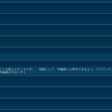
ジンを組んだデッキです。 初動として、月輪鏡にも寄与できるよう、ゴブリンラ
輪鏡を引きに行く。...