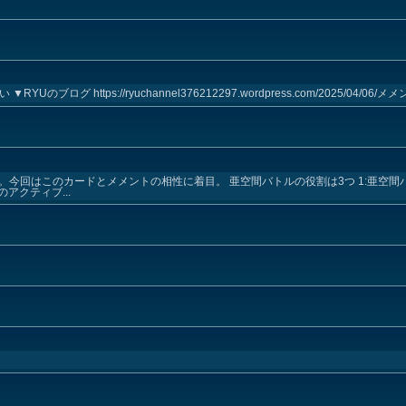
グ https://ryuchannel376212297.wordpress.com/2025/04/06/メメン
。今回はこのカードとメメントの相性に着目。 亜空間バトルの役割は3つ 1:亜空
アクティブ...