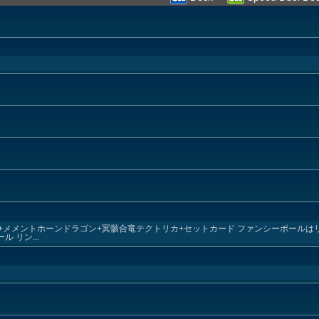
ル+メメントホーンドラゴン+冥骸合竜テクトリカ+セットカード ファンシーボール
 リン...