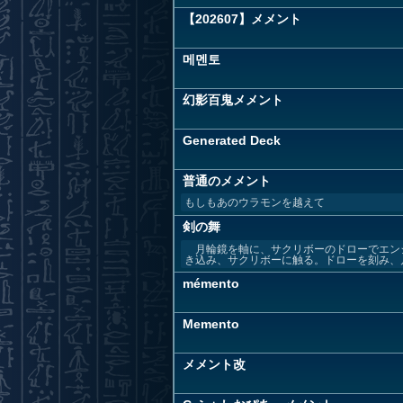
【202607】メメント
메멘토
幻影百鬼メメント
Generated Deck
普通のメメント
もしもあのウラモンを越えて
剣の舞
月輪鏡を軸に、サクリボーのドローでエン
き込み、サクリボーに触る。ドローを刻み、月
mémento
Memento
メメント改