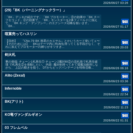
2026/06/27 03:26
(29)「BK（バーニングナックラー）」
「BK」デッキの紹介です。「BK プロモーター」②の効果や「BK チー
フセコンド」②の効果で、「BK」モンスターを2体フィールドに揃え
て、「BK キング・デンプシー」のエクシーズ召喚を狙います。
「BK...
2026/06/27 01:17
喧菓売ってハスリン
【目的】 『CNo.79 BK 将星のカエサル』とかいうカード使いてェ〜
【そのためには】 BKはテーマ内にRUMを持ってくる手段がなく、そ
れに加えてプロモーターの縛りがキツすぎ...
2026/06/26 20:03
剣火札
事の発端: チェーン1札再生① チェーン2魔封剣②の花札衛で札再生破
壊 で札再生②を発動したい。 内容: 魔封剣持ってきて場魔法維持しな
がら、 上記の動きを狙う。 DTからビッグバンテージを特殊召喚...
2026/06/26 06:16
Alito (Zexal)
2026/06/23 03:36
Infernoble
2026/06/22 22:54
BK(アリト)
2026/06/22 11:23
KO竜ヴァンダルギオン
2026/06/22 01:31
03 フレムベル