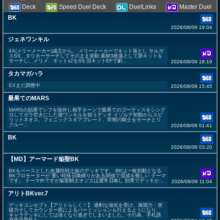
Deck
Speed Duel Deck
DuelLinks
Master Duel
BK
2026/08/09 19:04
ジェネワンキル
4X(メリーメーカー)成立から。 メリーメーカーでキット落とし サルガ
スSS、タリホーサーチしてそのまま発動 素材3枚落として新キットを
サーチし、メリメ、キットx2をSS 旧キットEFで劇...
2026/08/09 18:19
タカマガハラ
EXまだ調整中
2026/08/09 15:45
最果てのMARS
MARSの効果でシフを除外し相手ターンで最果てのゴーティスをシンク
ロしてガラ空きにした後ワンキルを狙うデッキ イゾルデ初動からスピ
リットネオス、フェニックスギアブレード、宵闇の騎士をサーチとリ
クルー...
2026/08/09 01:41
BK
2026/08/08 03:20
【MD】アーマード焔聖BK
BKをベースとした炎属性戦士族のデッキです。 BKは一枚初動となる
BKプロモーターが 重い特殊召喚縛りがある関係で混成を難しい テーマ
です。 テーマ外ですが焔聖騎士オジエは通常召喚し 効果でデッキか...
2026/08/06 11:04
アリトBKver.7
デッキコンセプト【アリトらしく！】 過剰な強化を受け、展開力・突
破力そしてカウンター罠によるパーミッションも行えるようになり、
キャラデッキにしては強くなり過ぎてしまいました。その為、手札誘
発等汎用札も...