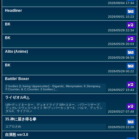
2026/06/04 17:34
Headliner
2026/06/01 10:23
BK
2026/05/29 22:34
BK
2026/05/29 20:03
Alito (Anime)
2026/05/29 08:59
BK
2026/05/29 00:22
Battlin' Boxer
2 bodies (1 being Uppercutter) - Gigantic, Merrymaker, K.Dempsey,
F.Counter, & C.Counter. 3 bodies (...
2026/05/27 15:43
ライゼオルR△
UR=デッドネーター、デュオドライブ SR=スター、パワーリザーブ、
デュガレスヴェスペネイト R=アッパーカッター3、パルマ、デュラン
ダル3、サイクロン
2026/05/27 07:49
35.神に届き得る拳
エアロさめ
2026/05/23 22:26
自演怒 ver3.0