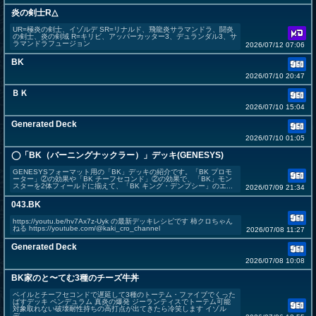
炎の剣士R△
UR=極炎の剣士、イゾルデ SR=リナルド、飛龍炎サラマンドラ、闘炎
の剣士、炎の剣域 R=キリビ、アッパーカッター3、デュランダル3、サ
ラマンドラフュージョン
2026/07/12 07:06
BK
2026/07/10 20:47
ＢＫ
2026/07/10 15:04
Generated Deck
2026/07/10 01:05
◯「BK（バーニングナックラー）」デッキ(GENESYS)
GENESYSフォーマット用の「BK」デッキの紹介です。「BK プロモ
ーター」②の効果や「BK チーフセコンド」②の効果で、「BK」モン
スターを2体フィールドに揃えて、「BK キング・デンプシー」のエ...
2026/07/09 21:34
043.BK
https://youtu.be/hv7Ax7z-Uyk の最新デッキレシピです 柿クロちゃん
ねる https://youtube.com/@kaki_cro_channel
2026/07/08 11:27
Generated Deck
2026/07/08 10:08
BK家のと〜てむ3種のチーズ牛丼
ベイルとチーフセコンドで遅延して3種のトーテム・ファイブでくった
ばすデッキ ペンデュラム 真炎の爆発 ジーランティスでトーテム可能
対象取れない破壊耐性持ちの高打点が出てきたら冷笑します イゾル
デ...