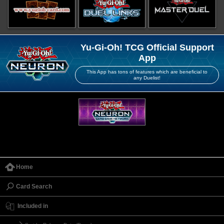
Yu-Gi-Oh! TCG Official Support
App
This App has tons of features which are beneficial to
any Duelist!
Home
Card Search
Included in