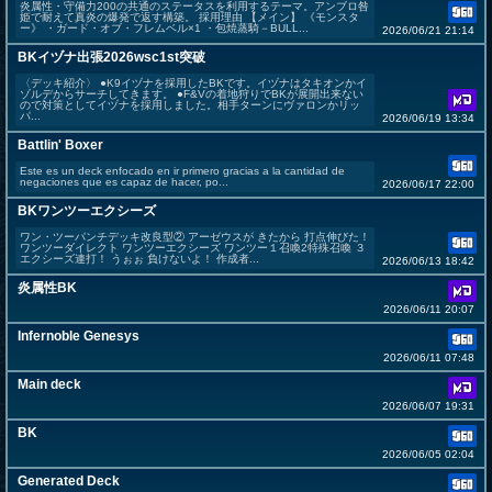
炎属性・守備力200の共通のステータスを利用するテーマ。アンブロ咎
姫で耐えて真炎の爆発で返す構築。 採用理由 【メイン】 《モンスタ
ー》 ・ガード・オブ・フレムベル×1 ・包焼蒸騎－BULL...
2026/06/21 21:14
BKイヅナ出張2026wsc1st突破
〈デッキ紹介〉 ●K9イヅナを採用したBKです。イヅナはタキオンかイ
ゾルデからサーチしてきます。 ●F&Vの着地狩りでBKが展開出来ない
ので対策としてイヅナを採用しました。相手ターンにヴァロンかリッ
パ...
2026/06/19 13:34
Battlin' Boxer
Este es un deck enfocado en ir primero gracias a la cantidad de
negaciones que es capaz de hacer, po...
2026/06/17 22:00
BKワンツーエクシーズ
ワン・ツーパンチデッキ改良型② アーゼウスが きたから 打点伸びた！
ワンツーダイレクト ワンツーエクシーズ ワンツー１召喚2特殊召喚 ３
エクシーズ連打！ うぉぉ 負けないよ！ 作成者...
2026/06/13 18:42
炎属性BK
2026/06/11 20:07
Infernoble Genesys
2026/06/11 07:48
Main deck
2026/06/07 19:31
BK
2026/06/05 02:04
Generated Deck