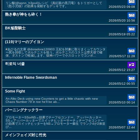
リン酸(@wynn_h3po4)レシピ 《真紅眼の黒刃竜》をトリガーとして
《怒小児様》の効果を発動するデッキです。
2026/05/23 09:08
熱き拳が神をも砕く！
2026/05/20 10:56
BK焔聖騎士
2026/05/19 05:22
(119)マリーのブイヨン
#あひるの文庫 @doradora120903 王妃を対象に取りまくってカウンタ
ー罠を回収してボルテニスを狙う。ボルテニスのコストは堕天使で確
保、ダストンで軽減します。獄神パワーで小スロットでコンボ...
2026/05/17 11:28
히로익 너클
2026/05/12 15:27
Infernoble Flame Swordsman
2026/05/12 00:55
Some Fight
An Alito Deck using new Counters to get a little chaotic with new
Chaos Number 79 in toe he'll be ab...
2026/05/10 00:14
バーニングナックラー
プロモーターSSorNS→効果でチーフセコンドー、アッパーカッター
SS→アッパーカッターでスイッチヒッターサーチ→チーフセコンドー
の効果でスイッチヒッターをNS→プロモーター蘇生 でランク4が2体並
び...
2026/05/07 12:44
メインフェイズ封じ竹光