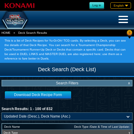
Log in
English
?
HOME
»
Deck Search Results
This is a list of Deck Recipes for Yu-Gi-Oh! TCG cards. By selecting a Deck, you can see
the details of that Deck Recipe. You can search for a Tournament Championship
Deck/Tournament Runner-Up Deck or Decks that contain a specific card. Decks that can
be used in DUEL LINKS and MASTER DUEL are also registered here; use them as a
reference to fare better in Duels.
Deck Search (Deck List)
Search Filters
∧
Download Deck Recipe Form
Search Results: 1 - 100 of 832
Deck Name
Deck Type /Date & Time of Last Update:
Deck Type
∨