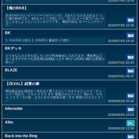
2026/07/06 13:55
【俺のBKB】
自分のやりたいビートバーンがメインの、入れたいものを入れまくっ
た俺のBKBです。 BKをメインで回しつつ、引いたカード群でいろいろ
なことをしようというコンセプトです。 略語の訳は【バーニングナッ
ク...
2026/07/05 10:56
BK
1. 어퍼커터 1핸드 2. 트락투스 활용한 1.5핸드
2026/07/03 19:19
BKデッキ
どうせならカエサル出したいのでRUM多めに入れてます。事故率は上
がりますがそれでも安定感は結構あります BKからRUMに触れる新規が
欲しい
2026/07/02 02:45
BLAZE
2026/07/01 09:37
【ZEXAL】紺青の拳
闇を飲み込む混沌を！光を以て貫くがよい！カオスエクシーズ・チェ
ンジ！現れろ、ＣＮｏ.１０５ ＢＫ 彗星のカエストス！ 現れろ、ＣＮ
ｏ.１０５！その姿、まさにＢＫの絶対王者！ＢＫ 彗星のカエストス！
...
2026/06/29 20:40
Infernoble
2026/06/28 16:03
Alito
2026/06/28 15:58
Back into the Ring