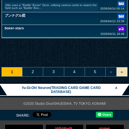
Alito uses a "Battlin' Boxer" Deck, utilizing various cards to swarm the
field such as "Battlin' Box...
2026/04/14 00:14
ブンナグル団
2026/04/12 23:58
boxer-stars
2026/04/11 18:49
1
2
3
4
5
›
»
Yu-Gi-Oh! Neuron(TRADING CARD GAME CARD
∧
DATABASE)
©2020 Studio Dice/SHUEISHA, TV TOKYO, KONAMI
SHARE: