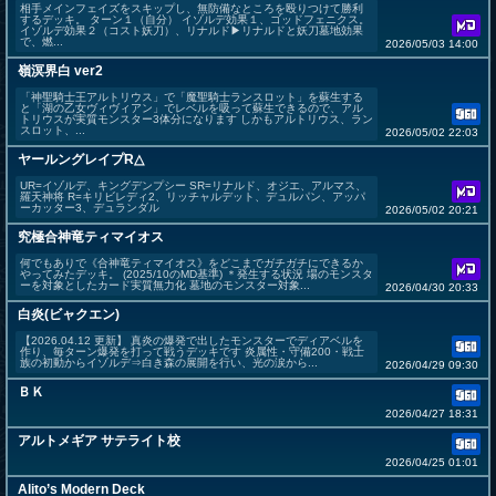
相手メインフェイズをスキップし、無防備なところを殴りつけて勝利
するデッキ。 ターン１（自分） イゾルデ効果１、ゴッドフェニクス。
イゾルデ効果２（コスト妖刀）、リナルド▶リナルドと妖刀墓地効果
で、燃...
2026/05/03 14:00
嶺溟界白 ver2
「神聖騎士王アルトリウス」で「魔聖騎士ランスロット」を蘇生する
と「湖の乙女ヴィヴィアン」でレベルを吸って蘇生できるので、アル
トリウスが実質モンスター3体分になります しかもアルトリウス、ラン
スロット、...
2026/05/02 22:03
ヤールングレイプR△
UR=イゾルデ、キングデンプシー SR=リナルド、オジエ、アルマス、
羅天神将 R=キリビレディ2、リッチャルデット、デュルパン、アッパ
ーカッター3、デュランダル
2026/05/02 20:21
究極合神竜ティマイオス
何でもありで《合神竜ティマイオス》をどこまでガチガチにできるか
やってみたデッキ。 (2025/10のMD基準) ＊発生する状況 場のモンスタ
ーを対象としたカード実質無力化 墓地のモンスター対象...
2026/04/30 20:33
白炎(ビャクエン)
【2026.04.12 更新】 真炎の爆発で出したモンスターでディアベルを
作り、毎ターン爆発を打って戦うデッキです 炎属性・守備200・戦士
族の初動からイゾルデ⇒白き森の展開を行い、光の涙から...
2026/04/29 09:30
ＢＫ
2026/04/27 18:31
アルトメギア サテライト校
2026/04/25 01:01
Alito’s Modern Deck