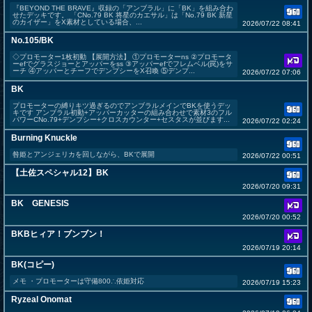
『BEYOND THE BRAVE』収録の「アンブラル」に「BK」を組み合わ
せたデッキです。 「CNo.79 BK 将星のカエサル」は「No.79 BK 新星
のカイザー」をX素材としている場合、...
2026/07/22 08:41
No.105/BK
◇プロモーター1枚初動 【展開方法】 ①プロモーターns ②プロモータ
ーefでグラスジョーとアッパーをss ③アッパーefでフレムベル(罠)をサ
ーチ ④アッパーとチーフでデンプシーをX召喚 ⑤デンプ...
2026/07/22 07:06
BK
プロモーターの縛りキツ過ぎるのでアンブラルメインでBKを使うデッ
キです アンブラル初動+アッパーカッターの組み合わせで素材3のフル
パワーCNo.79+デンプシー+クロスカウンター+セスタスが並びます...
2026/07/22 02:24
Burning Knuckle
咎姫とアンジェリカを回しながら、BKで展開
2026/07/22 00:51
【土佐スペシャル12】BK
2026/07/20 09:31
BK GENESIS
2026/07/20 00:52
BKBヒィア！ブンブン！
2026/07/19 20:14
BK(コピー)
メモ ・プロモーターは守備800∴依姫対応
2026/07/19 15:23
Ryzeal Onomat