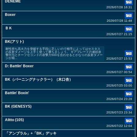
DENEME
2026/07/28 16:31
Boxer
2026/07/28 11:48
ＢＫ
2026/07/27 21:15
BK(アリト)
耐性持ち高火力を突破する手段に乏しいので相手によってはセスタス
の反射ダメージを上手く使って勝ちましょう。 ギアブレードの連続攻
撃付与とチーフセコンドの攻撃力500を合わせるとかなりの反射ダメー
ジが期...
2026/07/27 15:53
D: Battlin' Boxer
2026/07/27 00:54
BK（バーニングナックラー）（木口杏）
2026/07/25 03:00
Battlin' Boxin'
2026/07/24 23:28
BK (GENESYS)
2026/07/23 23:34
Alitto (105)
2026/07/22 12:04
「アンブラル」+「BK」デッキ