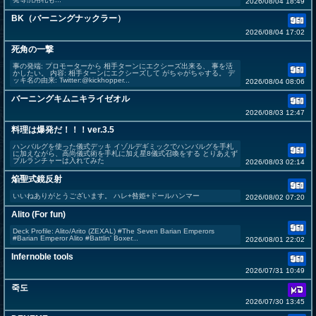
2026/08/04 18:49
BK（バーニングナックラー）
2026/08/04 17:02
死角の一撃
事の発端: プロモーターから 相手ターンにエクシーズ出来る、 事を活
かしたい。 内容: 相手ターンにエクシーズして がちゃがちゃする。 デ
ッキ名の由来: Twitter:@kickhopper...
2026/08/04 08:06
バーニングキムニキライゼオル
2026/08/03 12:47
料理は爆発だ！！！ver.3.5
ハンバルグを使った儀式デッキ イゾルデギミックでハンバルグを手札
に加えながら、高尚儀式術を手札に加え星8儀式召喚をする とりあえず
ブルランチャーは入れてみた
2026/08/03 02:14
焔聖式鏡反射
いいねありがとうございます。 ハレ+咎姫+ドールハンマー
2026/08/02 07:20
Alito (For fun)
Deck Profile: Alito/Arito (ZEXAL) #The Seven Barian Emperors
#Barian Emperor Alito #Battlin' Boxer...
2026/08/01 22:02
Infernoble tools
2026/07/31 10:49
죽도
2026/07/30 13:45