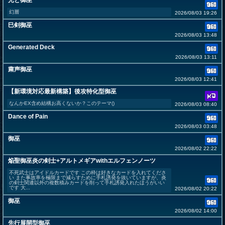
光と御巫
幻層
2026/08/03 19:26
巳剣御巫
2026/08/03 13:48
Generated Deck
2026/08/03 13:11
粛声御巫
2026/08/03 12:41
【新環境対応最新構築】後攻特化型御巫
なんかEX含め結構お高くないか？このテーマ()
2026/08/03 08:40
Dance of Pain
2026/08/03 03:48
御巫
2026/08/02 22:22
焔聖御巫炎の剣士+アルトメギアwithエルフェンノーツ
不死武士はアイドルカードです この枠は好きなカードを入れてくださ
い また事故率を極限まで減らすために手札誘発を抜いていますが、炎
の剣士関連以外の複数積みカードを削って手札誘発入れたほうがいい
です 大...
2026/08/02 20:22
御巫
2026/08/02 14:00
先行展開型御巫