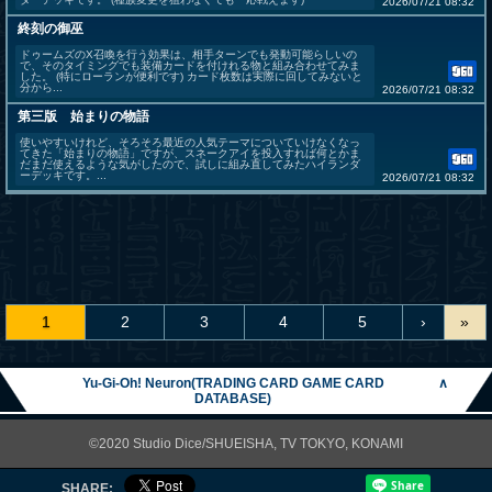
2026/07/21 08:32
終刻の御巫
ドゥームズのX召喚を行う効果は、相手ターンでも発動可能らしいの
で、そのタイミングでも装備カードを付けれる物と組み合わせてみま
した。 (特にローランが便利です) カード枚数は実際に回してみないと
分から...
2026/07/21 08:32
第三版 始まりの物語
使いやすいけれど、そろそろ最近の人気テーマについていけなくなっ
てきた「始まりの物語」ですが、スネークアイを投入すれば何とかま
だまだ使えるような気がしたので、試しに組み直してみたハイランダ
ーデッキです。...
2026/07/21 08:32
1
2
3
4
5
›
»
Yu-Gi-Oh! Neuron(TRADING CARD GAME CARD
∧
DATABASE)
©2020 Studio Dice/SHUEISHA, TV TOKYO, KONAMI
SHARE: