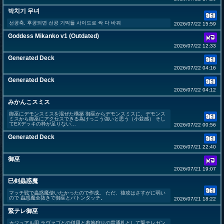
박치기 무녀
선공축, 후공되면 선공 기믹들 사이드로 싹 다 바꿔
2026/07/22 15:59
Goddess Mikanko v1 (Outdated)
2026/07/22 12:33
Generated Deck
2026/07/22 04:16
Generated Deck
2026/07/22 04:12
みかんこスミス
御巫にデモンスミスを混ぜた構築 御巫からデモンスミスに、デモンス
ミスから御巫にアクセスできる為けっこう強いと思う（小並感） そし
てEXデッキの枠が足りない…
2026/07/22 00:56
Generated Deck
2026/07/21 22:40
御巫
2026/07/21 19:07
巳剣蟲惑魔
マッチ戦で蟲惑魔使いたかったので作成。 ただ、後攻はさすがに弱い
ので 蟲惑魔全抜きで御巫とバトンタッチ。
2026/07/21 18:22
緊テレ御巫
カジュアル用 ラヴァゴとの併用と着地狩りの貫通札として緊テレガン