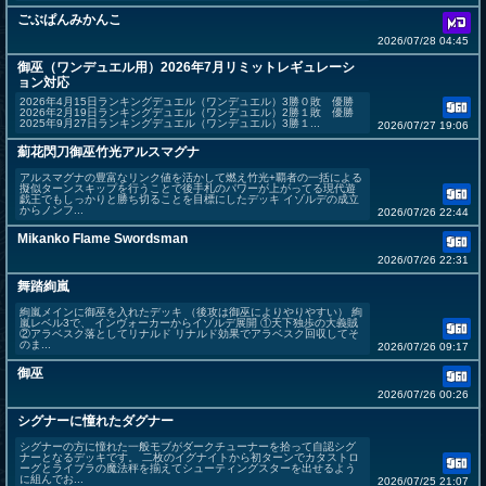
ごぶぱんみかんこ
2026/07/28 04:45
御巫（ワンデュエル用）2026年7月リミットレギュレーシ
ョン対応
2026年4月15日ランキングデュエル（ワンデュエル）3勝０敗 優勝
2026年2月19日ランキングデュエル（ワンデュエル）2勝１敗 優勝
2025年9月27日ランキングデュエル（ワンデュエル）3勝１...
2026/07/27 19:06
薊花閃刀御巫竹光アルスマグナ
アルスマグナの豊富なリンク値を活かして燃え竹光+覇者の一括による
擬似ターンスキップを行うことで後手札のパワーが上がってる現代遊
戯王でもしっかりと勝ち切ることを目標にしたデッキ イゾルデの成立
からノンフ...
2026/07/26 22:44
Mikanko Flame Swordsman
2026/07/26 22:31
舞踏絢嵐
絢嵐メインに御巫を入れたデッキ （後攻は御巫によりやりやすい） 絢
嵐レベル3で、 インヴォーカーからイゾルデ展開 ①天下独歩の大義賊
②アラベスク落としてリナルド リナルド効果でアラベスク回収してそ
のま...
2026/07/26 09:17
御巫
2026/07/26 00:26
シグナーに憧れたダグナー
シグナーの方に憧れた一般モブがダークチューナーを拾って自認シグ
ナーとなるデッキです。 二枚のイグナイトから初ターンでカタストロ
ーグとライブラの魔法秤を揃えてシューティングスターを出せるよう
に組んでお...
2026/07/25 21:07