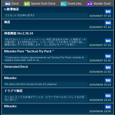
Deck
Speed Duel Deck
DuelLinks
Master Duel
n.教導御巫
ゴエモン2 月女神の至天3
2026/08/07 07:16
御巫
2026/08/07 07:14
神楽舞姫 Ver.2.36.34
'26.07.01リミットレギュレーション対応 巫女好きが作った御巫デッキ
の第2弾！ まだ試作品なので、いろいろ試して入れ替えてを繰り返し、
練度の高いデッキを目指します！ もし自分がダメージを受け...
2026/08/07 07:10
Mikanko Pure "Tactical-Try Pack "
​"Costruzione basata rigorosamente sul Tactical-Try Pack: include le
staples essenziali, tutte le ca...
2026/08/07 03:30
Generated Deck
2026/08/06 22:50
Mikanko
5th place list from my last locals (21 players)
2026/08/06 20:24
ドラグマ御巫
デッキに入ってる女達がアショカ・ピラーでポールダンスしてるの流
石に見たい
2026/08/06 19:29
Mikanko
2026/08/06 18:06