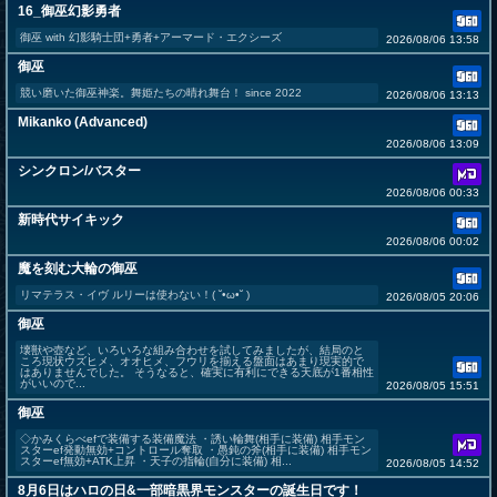
16_御巫幻影勇者
御巫 with 幻影騎士団+勇者+アーマード・エクシーズ
2026/08/06 13:58
御巫
競い磨いた御巫神楽。舞姫たちの晴れ舞台！ since 2022
2026/08/06 13:13
Mikanko (Advanced)
2026/08/06 13:09
シンクロン/バスター
2026/08/06 00:33
新時代サイキック
2026/08/06 00:02
魔を刻む大輪の御巫
リマテラス・イヴ ルリーは使わない！( ˘•ω•˘ )
2026/08/05 20:06
御巫
壊獣や壺など、いろいろな組み合わせを試してみましたが、結局のと
ころ現状ウズヒメ、オオヒメ、フウリを揃える盤面はあまり現実的で
はありませんでした。 そうなると、確実に有利にできる天底が1番相性
がいいので...
2026/08/05 15:51
御巫
◇かみくらべefで装備する装備魔法 ・誘い輪舞(相手に装備) 相手モン
スターef発動無効+コントロール奪取 ・愚鈍の斧(相手に装備) 相手モン
スターef無効+ATK上昇 ・天子の指輪(自分に装備) 相...
2026/08/05 14:52
8月6日はハロの日&一部暗黒界モンスターの誕生日です！