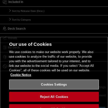
Included in
Sort by Release Date (Desc.)
Sort by Category
Deck Search
Trends
Our use of Cookies
My Deck
We use cookies to make our website work properly. We also
use cookies to analyze the traffic of our website, to provide
My Card List
you with the advertisement tailored to your interest, and to
link our website to the social media. If you select “Accept All
Forbidden & Limited List
Cookies”, all of these cookies will be used on our website.
Cookie Notice
Cookies Settings
Contact
Terms of Use
Terms of Use
Cookies Settings
©2026 Konami Digital Entertainment
Reject All Cookies