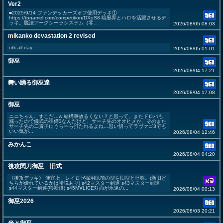
Ver2
■2025/9/14 ファンデッカーズオフ使用デッキ①
https://tonamel.com/competition/DXoS8 暗黒界とハロを活躍させるデ
ッキ。脱法アークシーラシステム（零...
2026/08/05 08:03
mikanko devastation 2 revised
otk all day
2026/08/05 01:01
御巫
2026/08/04 17:21
舞い踊る御巫達
2026/08/04 17:08
御巫
ニニちゃん、すこだ…w 結構事故るくない？と思って、またドロバも
減ったので儀式の準備3なんだけど、サーチ先のオオヒメか、そのまた
サーチ先の二貴子にうらーら打たれるよね…思い切ってラヴァゴ3でも
いい気が...
2026/08/04 12:46
みかんこ
2026/08/04 04:20
後攻閃刀御巫 旧式
《後攻デッキ》 便宜上、レイロゼ採用以前の型を旧型と呼称。(新旧ど
ちらが優れているかは諸説あり) s42マスター到達 s43マスター到達
s44マスター到達(移転済) s45M∀LICE対面が永遠の...
2026/08/04 00:13
御巫2026
2026/08/03 20:21