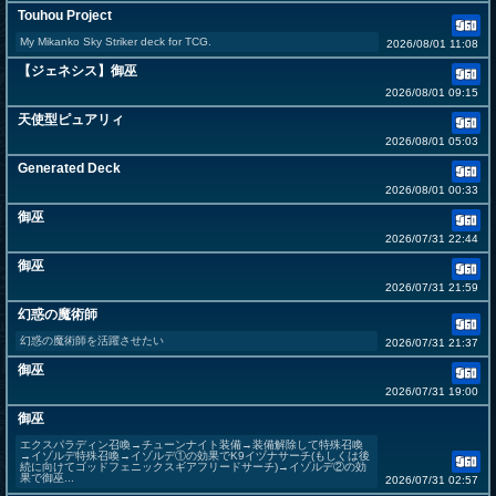
Touhou Project
My Mikanko Sky Striker deck for TCG.
2026/08/01 11:08
【ジェネシス】御巫
2026/08/01 09:15
天使型ピュアリィ
2026/08/01 05:03
Generated Deck
2026/08/01 00:33
御巫
2026/07/31 22:44
御巫
2026/07/31 21:59
幻惑の魔術師
幻惑の魔術師を活躍させたい
2026/07/31 21:37
御巫
2026/07/31 19:00
御巫
エクスパラディン召喚→チューンナイト装備→装備解除して特殊召喚
→イゾルデ特殊召喚→イゾルデ①の効果でK9イヅナサーチ(もしくは後
続に向けてゴッドフェニックスギアフリードサーチ)→イゾルデ②の効
果で御巫...
2026/07/31 02:57