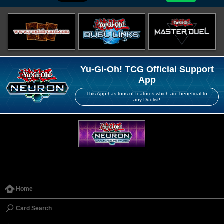
Yu-Gi-Oh! TCG Official Support
App
This App has tons of features which are beneficial to
any Duelist!
Home
Card Search