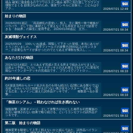
積み 確実に後攻取るのでフワロスガン積み 相手に先行渡してラヴァゴ
壊獣でまくる 妨害少なめのため、後攻ワンキルに全振り。 ニビルはケ
アさ...
2026/07/21 12:49
始まりの物語
2026/02/01追記 「四花繚乱の霊使い」投入。主に属性一致で種族が
バラバラ、そして別に素材として使えなくても存在するだけで妨害で
きる「氷結界」の蘇生に使用予定。 2026/01/08追記 主力...
2026/07/21 08:34
灰滅壊獣ヴェイドス
2025/05/29 100いいね達成。閲覧して下さった皆様、本当にありが
とうございました。 「相手フィールドの攻撃力2800以上のモンスタ
ー」が必要なカードが多かったのでとりあえず壊獣を投入し、...
2026/07/21 08:34
あなただけの物語
2024/12/14追記 とりあえず完成と言える所まで組み上がりました。
以前より予告していた、サイドデッキとの入れ替えで3タイプに変化可
能なハイランダーデッキの完成品です。 プラン1でソフトロッ...
2026/07/21 08:33
約20年越しの恋
GX放送当時からカード化されるのを待ち続けた (記憶にある限りでは)
元祖「かわいいけど効果がえげつない美少女モンスター」である 「恋
する乙女」をメインに据えた試作品デッキです。 複数並べるか攻
撃...
2026/07/21 08:33
「御巫ロシアム」－戦わなければ生き残れない
強制攻撃・反射ダメージ、そして攻撃力ゼロにした相手を幻想魔族の
お互い破壊されない効果で殴り続ける、というコンセプトの試作品デ
ッキです。
2026/07/21 08:32
第二版 始まりの物語
種族変更を駆使して上手く戦えないかと組んでみた、試作品ハイラン
ダーデッキです。 (種族変更を狙わなくても一応戦えます)