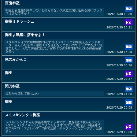
百鬼御巫
御巫と百鬼羅刹をXしないと出られない大収監に閉じ込める薄いブック
スはまだですか？
2026/07/30 19:30
御巫ミドラーシュ
2026/07/30 16:21
御巫よ戦艦に搭乗せよ！
メタルスレイブに破壊耐性付与すればフリチェで効果使えるデッドネ
ーターみたいなもの＝最凶 EXを使わなくて良いのでドラグマを少々混
ぜました。 天底で御巫に虹光から繋げて破壊耐性付与出来る御巫装備
を持っ...
2026/07/30 15:28
俺のみかんこ
2026/07/30 00:36
御巫
2026/07/29 23:37
閃刀御巫
後攻から楽して勝ちたい
2026/07/29 21:30
御巫
2026/07/29 20:58
スミス8シンクロ御巫
レベル8シンクロから御巫を出すデッキです。魔を刻む1枚からフゥリ
+ウズヒメ+タイギャラ+黒エクになります 黒エクが出れば一時除外で
白アルバス→エクレシア 2体で三栄→チャプレーンでアーデク、三栄
チャ...
2026/07/29 19:38