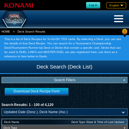
Log in
English
?
HOME
»
Deck Search Results
This is a list of Deck Recipes for Yu-Gi-Oh! TCG cards. By selecting a Deck, you can see
the details of that Deck Recipe. You can search for a Tournament Championship
Deck/Tournament Runner-Up Deck or Decks that contain a specific card. Decks that can
be used in DUEL LINKS and MASTER DUEL are also registered here; use them as a
reference to fare better in Duels.
Deck Search (Deck List)
Search Filters
∧
Download Deck Recipe Form
Search Results: 1 - 100 of 4,120
Deck Name
Deck Type /Date & Time of Last Update:
Deck Type
∨