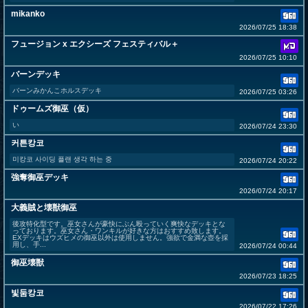
mikanko
2026/07/25 18:38
フュージョン x エクシーズ フェスティバル＋
2026/07/25 10:10
バーンデッキ
バーンみかんこホルスデッキ
2026/07/25 03:26
ドゥームズ御巫（仮）
い
2026/07/24 23:30
커튼캉코
미캉코 사이딩 플랜 생각 하는 중
2026/07/24 20:22
強奪御巫デッキ
2026/07/24 20:17
大義賊と壊獣御巫
後攻特化型です。巫女さんが豪快にぶん殴っていく爽快なデッキとな
っております。巫女さん・ワンキルが好きな方はおすすめ致します。
EXデッキはウズヒメの御巫以外は使用しません。強欲で金満な壺を採
用し、手...
2026/07/24 00:44
御巫壊獣
2026/07/23 18:25
빛둠캉코
2026/07/22 17:26