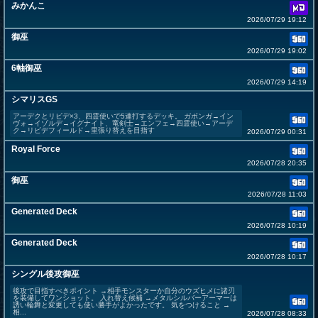
みかんこ
2026/07/29 19:12
御巫
2026/07/29 19:02
6軸御巫
2026/07/29 14:19
シマリスGS
アーデクとリビデ×3、四霊使いで5連打するデッキ。 ガボンガ→イン
ヴォ→イゾルデ→イグナイト、竜剣士→エンフェ→四霊使い→アーデ
ク→リビデフィールド→里張り替えを目指す
2026/07/29 00:31
Royal Force
2026/07/28 20:35
御巫
2026/07/28 11:03
Generated Deck
2026/07/28 10:19
Generated Deck
2026/07/28 10:17
シングル後攻御巫
後攻で目指すべきポイント →相手モンスターか自分のウズヒメに諸刃
を装備してワンショット。 入れ替え候補 →メタルシルバーアーマーは
誘い輪舞と変更しても使い勝手がよかったです。 気をつけること →
相...
2026/07/28 08:33