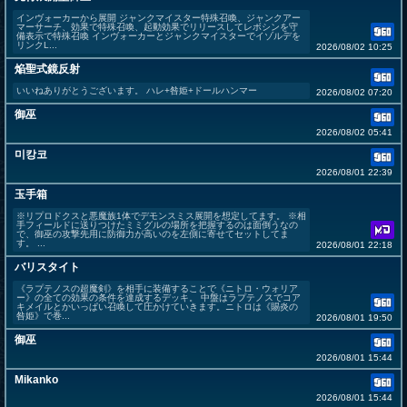
インヴォーカーから展開 ジャンクマイスター特殊召喚、ジャンクアー
マーサーチ、効果で特殊召喚、起動効果でリリースしてレボシンを守
備表示で特殊召喚 インヴォーカーとジャンクマイスターでイゾルデを
リンクL...
2026/08/02 10:25
焔聖式鏡反射
いいねありがとうございます。 ハレ+咎姫+ドールハンマー
2026/08/02 07:20
御巫
2026/08/02 05:41
미캉코
2026/08/01 22:39
玉手箱
※リプロドクスと悪魔族1体でデモンスミス展開を想定してます。 ※相
手フィールドに送りつけたミミグルの場所を把握するのは面倒うなの
で、御巫の攻撃先用に防御力が高いのを左側に寄せてセットしてま
す。 ...
2026/08/01 22:18
バリスタイト
《ラプテノスの超魔剣》を相手に装備することで《ニトロ・ウォリア
ー》の全ての効果の条件を達成するデッキ。 中盤はラプテノスでコア
キメイルとかいっぱい召喚して圧かけていきます。ニトロは《賜炎の
咎姫》で巻...
2026/08/01 19:50
御巫
2026/08/01 15:44
Mikanko
2026/08/01 15:44