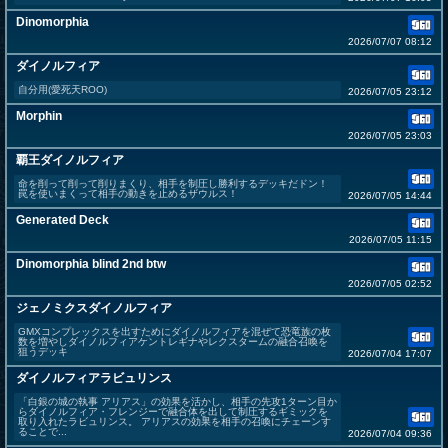
Dinomorphia
2026/07/07 08:12
ダイノルフィア
自分用(愛死天ROO)
2026/07/05 23:12
Morphin
2026/07/05 23:03
覇王ダイノルフィア
命を削って削って削りまくり、相手を制圧し勝利するデッキだドン！
罠を使いまくって相手の動きを止めるザウルス！
2026/07/05 14:44
Generated Deck
2026/07/05 11:15
Dinomorphia blind 2nd btw
2026/07/05 02:52
ジェノミクスダイノルフィア
GMXコンプレックスを出すためにダイノルフィアを混ぜて恐竜族の枚
数を増やしダイノルフィアケントレギナやレクスタームの融合召喚を
狙うデッキ
2026/07/04 17:07
ダイノルフィアラビュリンス
「白銀の城の執事 アリアス」の効果を活かし、相手の先攻1ターン目か
らダイノルフィア・フレンジーで融合体を出して制圧するギミックを
取り入れたラビュリンス。 アリアスの効果を相手の召喚にチェーンす
ることで...
2026/07/04 09:36