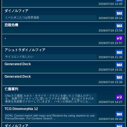
2026/07/20 12:45
ダイノルフィア
くーた＠こたつは世界遺産
2026/07/20 09:14
恐龍危機
2026/07/19 23:56
。
2026/07/19 22:57
アシュトラダイノルフィア
サイコエンド出したい
2026/07/19 21:35
Generated Deck
2026/07/19 16:31
Generated Deck
2026/07/19 15:38
亡朧審判
CNo.5 亡朧龍 カオス・キマイラ・ドラゴンを使いたくて組んだデッ
キ。 効果でデッキトップに置いたファラオの審判、またはイタチの大
暴発を失楽園でドローしていきます。 ハモンが攻めにも守りにも...
2026/07/19 14:27
TCG Dinomorphia 12
GOAL Control match with traps and Rexterm by using starters to use
Frenzy/Domain. For Combos Search ...
2026/07/19 09:40
ダイノルフィア