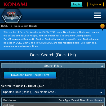
Log in
English
?
HOME
»
Deck Search Results
This is a list of Deck Recipes for Yu-Gi-Oh! TCG cards. By selecting a Deck, you can see
the details of that Deck Recipe. You can search for a Tournament Championship
Deck/Tournament Runner-Up Deck or Decks that contain a specific card. Decks that can
be used in DUEL LINKS and MASTER DUEL are also registered here; use them as a
reference to fare better in Duels.
Deck Search (Deck List)
Search Filters
∧
Download Deck Recipe Form
Search Results: 1 - 100 of 2,622
Deck Name
Deck Type /Date & Time of Last Update:
Deck Type
∨