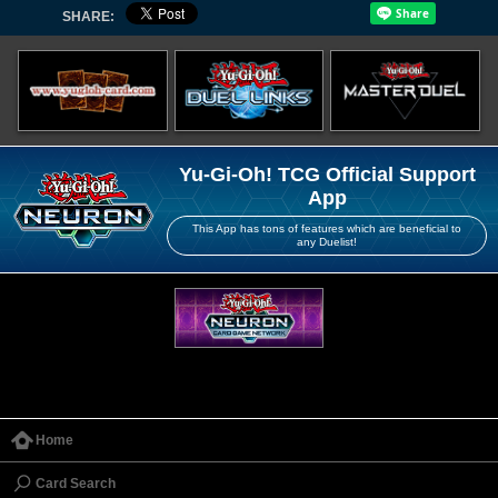
SHARE:
Yu-Gi-Oh! TCG Official Support
App
This App has tons of features which are beneficial to
any Duelist!
Home
Card Search