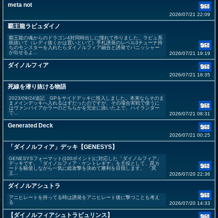
meta not
2026/07/21 22:09
覇王龍ラビュダイノ
覇王龍の魂からのドラゴン4対同時出しに憧れて作りました。ラビュ系
統抜いて（レディ抜くかは置いといて）手札誘発のレベル3チューナ持
ちのモンスターを入れたらダイノルフィア融合と誘発でパニッシャー
が出せるよ...
2026/07/21 19:19
ダイノルフィア
2026/07/21 18:35
死線を潜り抜ける物語
2023/09/24追記 GPをサイドデッキに投入しました。本来ならそのま
まメインデッキへ入れるはずだったのですが、その場合実戦で使うに
はヴァンパイアかラーのどちらかを完全に抜いた上で、ハイランダー
で...
2026/07/21 08:31
Generated Deck
2026/07/21 00:25
「ダイノルフィア」デッキ【GENESYS】
GENESYSフォーマット(100ポイント)に対応した「ダイノルフィア」
デッキです。「ダイノルフィア・ケントレギナ」を主役として、罠カ
ードを駆使しながら一気に総攻撃を決めて勝利を目指します。 「冥
王...
2026/07/20 22:36
ダイノルアシュトラ
アニヒレートを持ってる時は誘発をアニヒレート後に撃つことも考え
る
2026/07/20 14:33
【ダイノルフィアシュトラビュリンス】