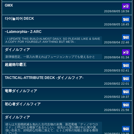
GMX
2026/08/05 18:59
다이놀피어 DECK
2026/08/05 18:45
~Labmorphia~ Z-ARC
- I UPDATE THIS BUILD ALMOST DAILY, SO PLEASE LIKE & SAVE
A COPY FOR YOURSELF. ANYTHING BUT META -
2026/08/04 22:46
ダイノルフィア
新弾後想定。一部入れ替えればフュージョンカップでも使えるかと
2026/08/04 01:34
超越烙印霸王
2026/08/03 02:41
TACTICAL-ATTRIBUTE DECK -ダイノルフィア-
2026/08/02 22:01
竜華ダイノルフィア
2026/08/02 19:37
初心者ダイノルフィア
2026/08/01 21:56
ダイノルフィア
彼らは大規模絶滅を免れた古代生物の末裔、新恐竜種「ディノサウロ
イド」と呼ばれる種族であるらしい。 祖先から受け継がれた尾や翼、
強い生命力、好戦的な性格に加えて、ヒトと同等の知能と容姿を獲得
している。 ...
2026/08/01 13:35