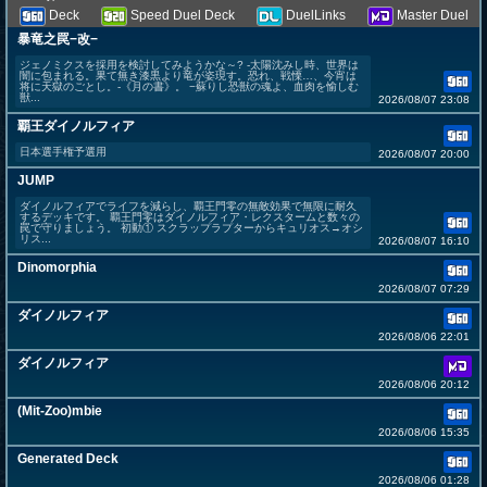
Deck
Speed Duel Deck
DuelLinks
Master Duel
暴竜之罠−改−
ジェノミクスを採用を検討してみようかな～? -太陽沈みし時、世界は
闇に包まれる。果て無き漆黒より竜が姿現す。恐れ、戦慄…、今宵は
将に天獄のごとし。-《月の書》。 −蘇りし恐獣の魂よ、血肉を愉しむ
獣...
2026/08/07 23:08
覇王ダイノルフィア
日本選手権予選用
2026/08/07 20:00
JUMP
ダイノルフィアでライフを減らし、覇王門零の無敵効果で無限に耐久
するデッキです。 覇王門零はダイノルフィア・レクスタームと数々の
罠で守りましょう。 初動① スクラップラプターからキュリオス→オシ
リス...
2026/08/07 16:10
Dinomorphia
2026/08/07 07:29
ダイノルフィア
2026/08/06 22:01
ダイノルフィア
2026/08/06 20:12
(Mit-Zoo)mbie
2026/08/06 15:35
Generated Deck
2026/08/06 01:28