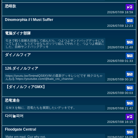
恐啡肽
2026/07/09 18:59
Dinomorphia // I Must Suffer
2026/07/09 12:23
電脳ダイナ部隊
引きで戦う並耐久目指して組んだら、つよつよサンドバッグデッキにな
ってしまい、もうどうせならガッツリ組んでやれ！と、つよつよ構築に
した、自称サンドバッグデッキ
2026/07/09 11:48
ダイノルフィア
2026/07/09 01:33
126.ダイノルフィア
https://youtu.be/5mimdQS8XVM の最新デッキレシピです 柿クロちゃ
んねる https://youtube.com/@kaki_cro_channel
2026/07/09 00:10
【ダイノルフィアGMX】
2026/07/09 00:03
恐竜連合
ＧＭＸを軸に、恐竜たちを展開したいデッキです。
2026/07/08 21:42
다이놀피어
2026/07/08 16:15
Floodgate Central
Make em mad. Cuz why not.
2026/07/07 16:05