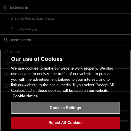
Included in
Sort by Release Date (Desc.)
Sort by Category
Deck Search
Trends
Our use of Cookies
My Deck
We use cookies to make our website work properly. We also
use cookies to analyze the traffic of our website, to provide
My Card List
you with the advertisement tailored to your interest, and to
link our website to the social media. If you select “Accept All
Forbidden & Limited List
Cookies”, all of these cookies will be used on our website.
Cookie Notice
Cookies Settings
Contact
Terms of Use
Terms of Use
Cookies Settings
©2026 Konami Digital Entertainment
Reject All Cookies