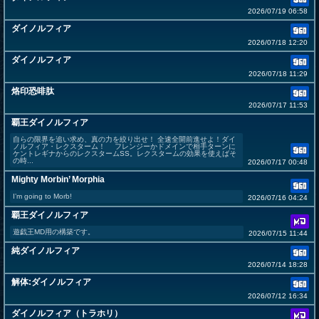
2026/07/19 06:58
ダイノルフィア
2026/07/18 12:20
ダイノルフィア
2026/07/18 11:29
烙印恐啡肽
2026/07/17 11:53
覇王ダイノルフィア
自らの限界を追い求め、真の力を絞り出せ！ 全速全開前進せよ！ダイ
ノルフィア・レクスターム！ フレンジーかドメインで相手ターンに
ケントレギナからのレクスタームSS。レクスタームの効果を使えばそ
の時...
2026/07/17 00:48
Mighty Morbin’ Morphia
I’m going to Morb!
2026/07/16 04:24
覇王ダイノルフィア
遊戯王MD用の構築です。
2026/07/15 11:44
純ダイノルフィア
2026/07/14 18:28
解体:ダイノルフィア
2026/07/12 16:34
ダイノルフィア（トラホリ）