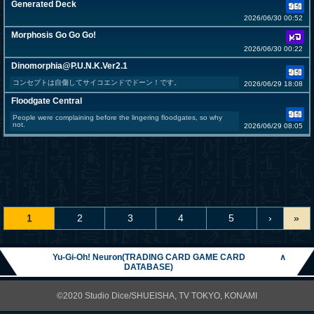
Generated Deck
2026/06/30 00:52
Morphosis Go Go Go!
2026/06/30 00:22
Dinomorphia@P.U.N.K.Ver2.1
コンセプトは自傷してサイコエンドでドーン！です。
2026/06/29 18:08
Floodgate Central
People were complaining before the lingering floodgates, so why
not.
2026/06/29 08:05
1
2
3
4
5
›
»
Yu-Gi-Oh! Neuron(TRADING CARD GAME CARD
∧
DATABASE)
©2020 Studio Dice/SHUEISHA, TV TOKYO, KONAMI