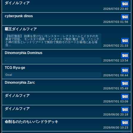
ダイノルフィア
2026/07/03 23:40
cyberpunk dinos
2026/07/03 01:56
覇王ダイノルフィア
【制圧盤面】 効果を受けないモンスター：レクスタームとイタチの大
暴発で対処。 モンスター効果：インタクトで無効 魔法・罠：ソニック
と神の宣告とレッドリブートで無効で無効そのカードが墓地にある場
合...
2026/07/02 21:33
Dinomorphia Dominus
.
2026/07/02 13:54
TCG Ryu-ge
Goal
2026/07/01 08:44
Dinomorphia Zarc
2026/07/01 05:49
ダイノルフィア
2026/07/01 03:09
ダイノルフィア
2026/06/30 20:18
命削るのたのちいパンドラデッキ
2026/06/30 10:23