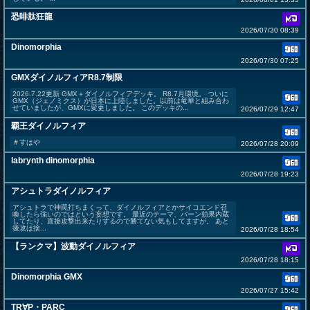
恐啡肽狂龍
2026/07/30 08:39
Dinomorphia
2026/07/30 07:25
GMXダイノルフィアR8.7制限
2026.7.22更新 GMX＋ダイノルフィアデッキ。 R8.7月環境。 ついに
GMX（ジェノミクス）が日本に上陸しました。以前は竜華と組み合わ
せていましたが、GMXに変更しました。 このデッキの...
2026/07/29 12:47
覇王ダイノルフィア
＃すはや
2026/07/28 20:09
labrynth dinomorphia
2026/07/28 19:23
アシュトラダイノルフィア
アシュトラで神罠打ちまくって、ダイノルフィアとかサイコエンド召
喚したら強いのではという妄想です。 最近のテーマ、バーン効果内蔵
してたり、直接攻撃出来たりするので勝てない気もしてますが。 あと
後攻は捨...
2026/07/28 18:54
【ランクマ】波動ダイノルフィア
2026/07/28 18:15
Dinomorphia GMX
2026/07/27 15:42
TR∀P・PARC