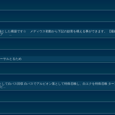
主軸とした構築です☆ メディウス初動から下記の妨害を構える事ができます。 【最
 ...
リーサルとるため
落として白バス回収 白バスでアルビオン落として特殊召喚し、白エクを特殊召喚 タ
..