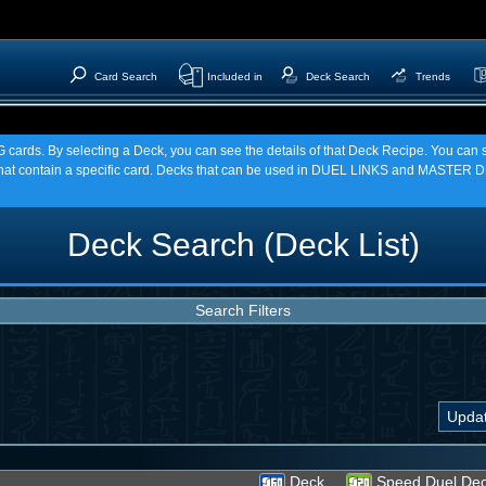
Card Search
Included in
Deck Search
Trends
TCG cards. By selecting a Deck, you can see the details of that Deck Recipe. You c
t contain a specific card. Decks that can be used in DUEL LINKS and MASTER DU
Deck Search (Deck List)
Search Filters
Deck
Speed Duel De