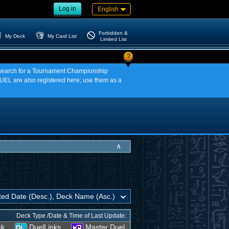
Log in
English
Forbidden &
My Deck
My Card List
Limited List
?
an search for a Tournament Championship
EL are also registered here; use them as a
∧
Deck Type /Date & Time of Last Update:
ck
DuelLinks
Master Duel