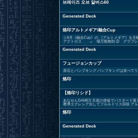
브레이즈 오브 알버스60
Generated Deck
烙印アルトメギア/融合Cup
☆8月《融合Cup》の 《アルトメギア》を
アクトロス → 場万能無効 ② グラフレア
Generated Deck
フュージョンカップ
原石とパンプキング パンプキングは並べて
烙印
【烙印リシド】
あなせんGAMES 天底の使徒でバスタード
教導エクレシア出してフルルドリス回収 アルビ.
烙印
Generated Deck