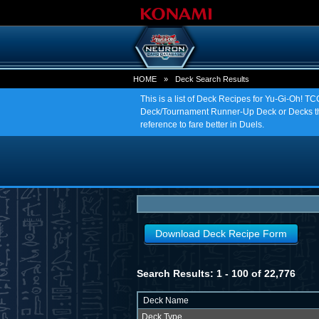
HOME
»
Deck Search Results
This is a list of Deck Recipes for Yu-Gi-Oh! 
Deck/Tournament Runner-Up Deck or Decks tha
reference to fare better in Duels.
Download Deck Recipe Form
Search Results: 1 - 100 of 22,776
Deck Name
Deck Type