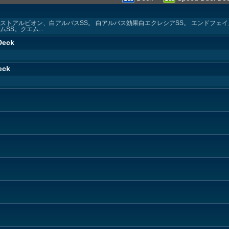
ストアルビオン、白アルバスSS。 白アルバス効果白エクレシアSS。 エンドフェ
SS。クエム...
Deck
eck