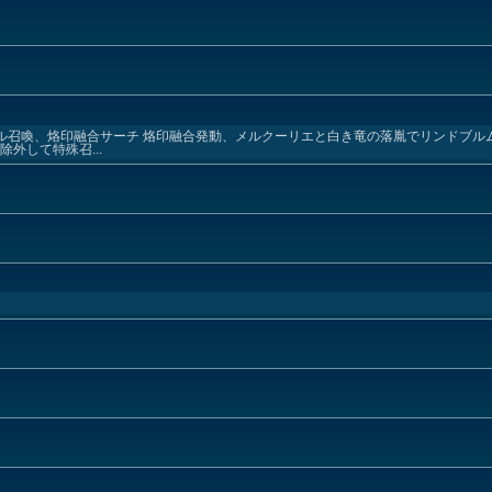
ル召喚、烙印融合サーチ 烙印融合発動、メルクーリエと白き竜の落胤でリンドブル
外して特殊召...