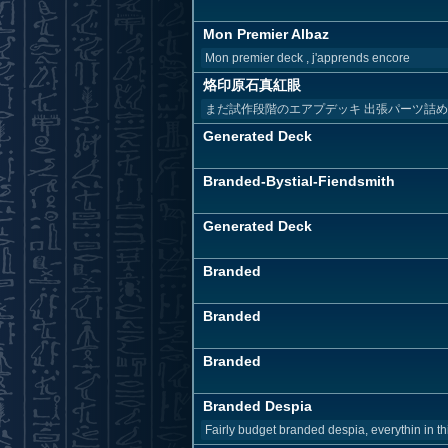
Mon Premier Albaz
Mon premier deck , j'apprends encore
烙印原石真紅眼
まだ試作段階のエアプデッキ 出張パーツ詰め
Generated Deck
Branded-Bystial-Fiendsmith
Generated Deck
Branded
Branded
Branded
Branded Despia
Fairly budget branded despia, everythin in this 