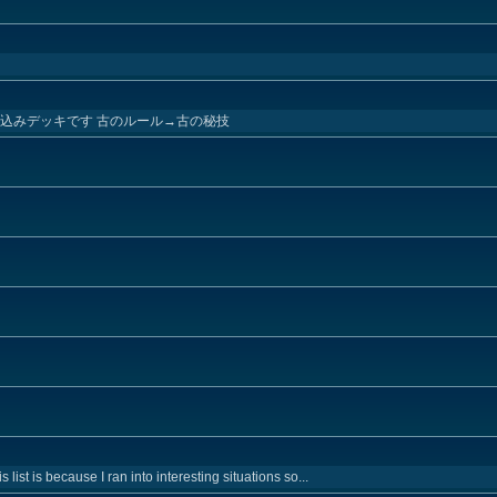
込みデッキです 古のルール→古の秘技
list is because I ran into interesting situations so...