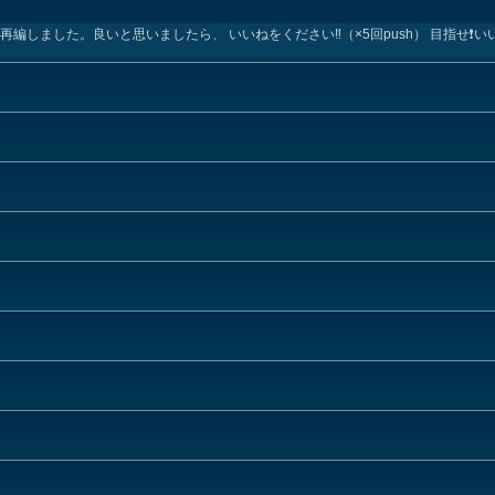
しました。良いと思いましたら、 いいねをください‼️（×5回push） 目指せ❗️いいね