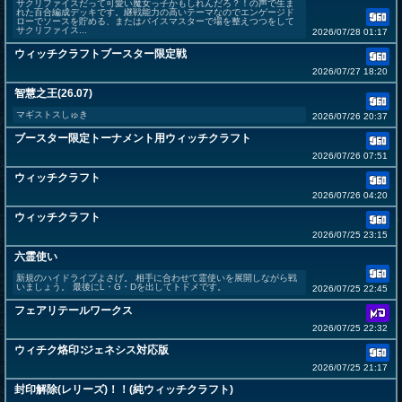
サクリファイスだって可愛い魔女っ子かもしれんだろ？！の声で生ま
れた百合編成デッキです。継戦能力の高いテーマなのでエンゲージド
ローでソースを貯める、またはバイスマスターで場を整えつつをして
サクリファイス...
2026/07/28 01:17
ウィッチクラフトブースター限定戦
2026/07/27 18:20
智慧之王(26.07)
マギストスしゅき
2026/07/26 20:37
ブースター限定トーナメント用ウィッチクラフト
2026/07/26 07:51
ウィッチクラフト
2026/07/26 04:20
ウィッチクラフト
2026/07/25 23:15
六霊使い
新規のハイドライブよさげ。 相手に合わせて霊使いを展開しながら戦
いましょう。 最後にL・G・Dを出してトドメです。
2026/07/25 22:45
フェアリテールワークス
2026/07/25 22:32
ウィチク烙印∶ジェネシス対応版
2026/07/25 21:17
封印解除(レリーズ)！！(純ウィッチクラフト)