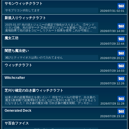
サモンウィッチクラフト
サモプリコンボ出してます
2026/07/31 02:01
新規入りウィッチクラフト
2025.01.07 光の涙とジェニーの裁定で強化が入りました。 ①サンド
リヨン召喚、光の涙サーチ ②光の涙でジェニーを墓地へ ③ジェニーの
墓地効果で光の涙をコピーしリクルート効果を使用 これが可能と...
2026/07/30 14:00
魔女工坊
2026/07/29 22:44
闇堕ち魔法使い
滅びとティマイオスは高いので入れてません
2026/07/29 20:21
ウィッチクラフト
2026/07/29 14:03
Witchcrafter
2026/07/29 12:26
芝刈り確定の白き森ウィッチクラフト
結束と絆の超魔導剣士を使いたい！ 侍女ヴェールの登場で、白き森の
魔女1枚初動で超魔導剣士を出しながら芝刈りを使うことができるよう
になりました！ 白き森の魔女1枚 ①白き森の魔女発動、デッキか...
2026/07/29 11:28
Generated Deck
2026/07/28 23:18
サ百合ファイス