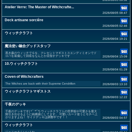
Atelier Verre: The Master of Witchcrafte...
2026/08/05 08:47
Deck artisane sorcière
2026/08/05 02:46
ウィッチクラフト
2026/08/04 19:21
魔法使い融合グッドスタッフ
黒き森のウィッチでＧを、クレセントマギストスエンディミオンでド
ロバを装備して回収をなんとか目指すデッキです
2026/08/04 15:09
10.ウィッチクラフト
2026/08/04 01:29
Coven of Witchcrafters
The Witches are back with their Supreme Cendrillon
2026/08/03 13:10
ウィッチクラフトマギストス
2026/08/03 12:22
千夜のデッキ
千夜のデッキです( *¯ ꒳¯*) ウィッチクラフトの世界観や可愛さを最大
限引き出せるように純構築にしてます。 可愛いカード使うとモチベ上
がりますよね！ サイドデッキは調整中です！！
2026/08/03 04:57
ウィッチクラフト
ジェニーさんいいよね…