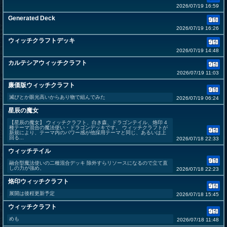
2026/07/19 16:59
Generated Deck
2026/07/19 16:26
ウィッチクラフトデッキ
2026/07/19 14:48
カルテシアウィッチクラフト
2026/07/19 11:03
廉価版ウィッチクラフト
滅びとか眼光高いからあり物で組んでみた
2026/07/19 06:24
星辰の魔女
【星辰の魔女】 ウィッチクラフト、白き森、ドラゴンテイル、烙印 4
種テーマ混合の魔法使い・ドラゴンデッキです。 ウィッチクラフトが
新規により、テーマ内のパワー感が他採用テーマと同じ、あるいは上
回る...
2026/07/18 22:33
ウィッチテイル
融合型魔法使いの二種混合デッキ 除外すらリソースになるので立て直
しの力が強め、
2026/07/18 22:23
烙印ウィッチクラフト
展開は後程更新予定
2026/07/18 15:45
ウィッチクラフト
めも
2026/07/18 11:48