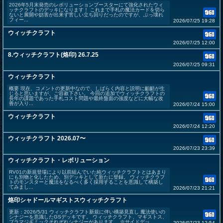
2026年5月末発売のレボリューションブースターにて強化されたウィ
ッチクラフトのデッキになります！ これまで手札の魔法カードを切ら
ないと展開や妨害が出来ず苦しい立ち回りだったのですが、ぶっ壊れ
フィー...
2026/07/25 19:28
ウィッチクラフト
2026/07/25 12:00
8.ウィッチクラフト(烙印) 26.7.25
2026/07/25 09:31
ウィッチクラフト
概要 現在、コメントの更新中なので、しばらく内容と説明に齟齬が生
じると思いますが、ご容赦下さい。 今回の追加でウィッチクラフトの
長年の課題であった手札コスト問題や最終盤面の強度などに大幅な改
善が入り...
2026/07/24 15:00
ウィッチクラフト
2026/07/24 12:20
ウィッチクラフト 2026.07〜
2026/07/23 23:39
ウィッチクラフト・レボリューション
RV01の新規登場により以前組んでいた純ウィッチクラフトとはあまり
にも別物と化したため、別デッキとして新たに登録。 ウィッチクラフ
トのモンスターと魔法をなるべく多く採用することを意識して構築し
てみまし...
2026/07/23 21:21
烙印シャドールマギストスウィッチクラフト
更新：2026/5/31 ウィッチクラフト新規に伴い構築見直し 魔法使いの
シナジーを意識したGSデッキです。 ウィッチクラフト、マギストス、
ブラマジギミックそれぞれシナジーがあります。 ※サイドデッ...
2026/07/23 12:54