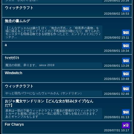
2026/08/02 20:34
ウィッチクラフト
2026/08/02 16:53
無念の書ムルグ
【こんなデュエルは嫌だ】ぼく 「無念の手札」と「暗黒界の書物」を
場に揃えることでエンドフェイズに手札制限が3枚になり、捨てられた
モンスターを特殊召喚できる状態を作った上で、エンドフェイズにウィ
ッチク...
2026/08/02 15:11
a
2026/08/01 19:34
ｳｨｯﾁｸﾗﾌﾄ
魔法の依頼、承ります。 since 2019
2026/08/01 13:28
Windwitch
2026/08/01 10:48
ウィッチクラフト
やっと現代パワーになったヴェールさん（サンドリオン）
2026/08/01 02:46
おジャ魔女サンドリヨン【どんな女が好み(タイプ)なん
だ?】
基本は一部の下級ウィッチクラフトで魔女の聖夜行でウィッチクラフ
トカードを墓地に貯めてから一気に使用して勝ちを狙えに行きます。
あとギャンブルもします
2026/08/01 01:13
For Charys
2026/07/31 10:17