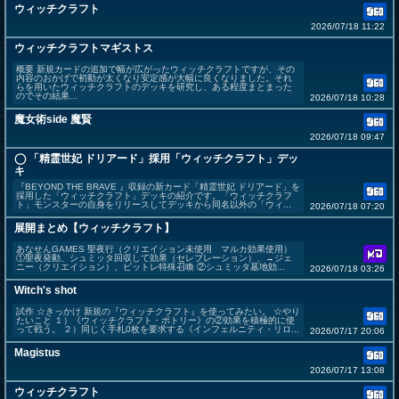
ウィッチクラフト
2026/07/18 11:22
ウィッチクラフトマギストス
概要 新規カードの追加で幅が広がったウィッチクラフトですが、その
内容のおかげで初動が太くなり安定感が大幅に良くなりました。それ
らを用いたウィッチクラフトのデッキを研究し、ある程度まとまった
のでその結果...
2026/07/18 10:28
魔女術side 魔賢
2026/07/18 09:47
◯ 「精霊世妃 ドリアード」採用「ウィッチクラフト」デッ
キ
『BEYOND THE BRAVE 』収録の新カード「精霊世妃 ドリアード」を
採用した「ウィッチクラフト」デッキの紹介です。「ウィッチクラフ
ト」モンスターの自身をリリースしてデッキから同名以外の「ウィ...
2026/07/18 07:20
展開まとめ【ウィッチクラフト】
あなせんGAMES 聖夜行（クリエイション未使用 マルカ効果使用）
①聖夜発動、シュミッタ回収して効果（セレブレーション）、→ジェ
ニー（クリエイション）、ピットレ特殊召喚 ②シュミッタ墓地効...
2026/07/18 03:26
Witch's shot
試作 ☆きっかけ 新規の『ウィッチクラフト』を使ってみたい。 ☆やり
たいこと １）《ウィッチクラフト・ポトリー》の②効果を積極的に使
って戦う。 ２）同じく手札0枚を要求する《インフェルニティ・リロ...
2026/07/17 20:06
Magistus
2026/07/17 13:08
ウィッチクラフト