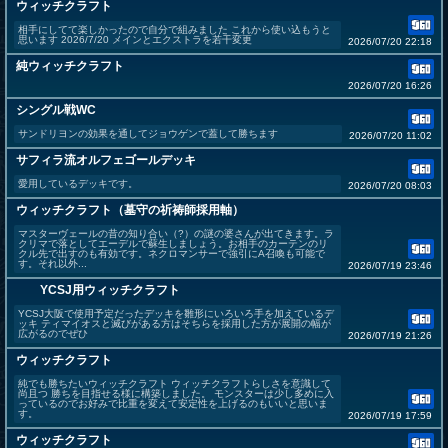
ウィッチクラフト
相手にしてて楽しかったので自分で組みました これから使い込もうと
思います 2026/7/20 メインとエクストラを若干変更
2026/07/20 22:18
純ウィッチクラフト
2026/07/20 16:26
シングル戦WC
サンドリヨンの効果を通してジョウゲンで蓋して勝ちます
2026/07/20 11:02
サフィラ流オルフェゴールデッキ
愛用しているデッキです。
2026/07/20 08:03
ウィッチクラフト（墓守の祈祷師採用軸）
マスターヴェールの昔の知り合い（?）の謎の婆さんが出てきます。ラ
クリマで落としてエーデルで蘇生しましょう。お相手のカーテンのリ
クル先で出すのも有効です。ネクロマンサーで強引にA召喚も可能で
す。それ以外...
2026/07/19 23:46
YCSJ用ウィッチクラフト
YCSJ大阪で使用予定だったデッキを雛形にいろいろ手を加えているデ
ッキ ティマイオスと滅びがある方はそちらを採用した方が展開の幅が
広がるのでぜひ
2026/07/19 21:26
ウィッチクラフト
純でも勝ちたいウィッチクラフト ウィッチクラフトらしさを意識して
尚且つ 勝ちを目指せる様に構築しました。 モンスターは少し多めに入
っているのでお好みで比重を変えて安定性を上げるのもいいと思いま
す。
2026/07/19 17:59
ウィッチクラフト