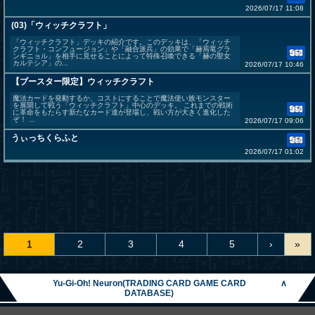
2026/07/17 11:08
(03)「ウィッチクラフト」
「ウィッチクラフト」デッキの紹介です。このデッキは、「ウィッチ
クラフト・コンフュージョン」や「融合派兵」の効果で「赫焉竜グラ
ンギニョル」を相手に見せることによって特殊召喚できる「赫の聖女
カルテシア」の...
2026/07/17 10:46
【ブースター限定】ウィッチクラフト
魔法カードを発動するか、コストにすることで魔法使い族モンスター
を展開して戦う「ウィッチクラフト」中心のデッキ。 これまでの戦術
に革命をもたらす新たなカード達が登場し、戦い方が大きく進化した
ぞ！ ...
2026/07/17 09:06
うぃっちくらふと
2026/07/17 01:02
1
2
3
4
5
›
»
Yu-Gi-Oh! Neuron(TRADING CARD GAME CARD
∧
DATABASE)