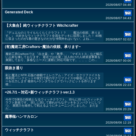
2026/08/07 04:46
Generated Deck
2026/08/07 04:43
【大集合】純ウィッチクラフト Witchcrafter
『デュエルのミライもらくらくクラフト！？ 魔法の依頼、承りま
す。』 大好きなウィッチクラフト全員をデッキに採用しました！ 40枚
に収まったのが1番の驚きなのだが() 仲間外れはいない、よね......
2026/08/07 02:02
(有)魔術工房Craftors−魔法の依頼、承ります−
魔術工房Craftorsでは 「白き森」や「教導」、「マギストス」など幅広
い人材を擁しております。 最近では企業・法人向けの人材派遣事業を
展開しており、多様なニーズに柔軟に対応可能です。 、、、この...
2026/08/07 00:00
眼抜き通り
剣と魔法とNTR 石版の神殿でミレニアム・アイズ・サクリファイスを
再利用 パックビットや変幻で罠のサクリファイスや吸収したモンスタ
ーを出力します 槍持ち+ケンタウルミナでパックビットを作ります
槍...
2026/08/06 22:23
<26.7/1～対応>新ウィッチクラフトver.1.3
今作で5弾目の投稿となるウィッチクラフト。 待ちに待ったウィッチク
ラフト新規です。 回しに回して膨れがちなデッキをコンパクトにしつ
つ、 展開力を維持して戦えるようにチューニングしました。 まだま
だ...
2026/08/06 20:29
魔導槌ハンマカロン
2026/08/06 12:19
ウィッチクラフト
2026/08/06 11:12