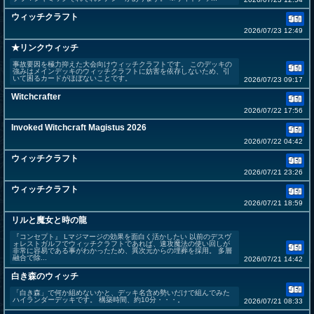
ウィッチクラフト
2026/07/23 12:49
★リンクウィッチ
事故要因を極力抑えた大会向けウィッチクラフトです。 このデッキの
強みはメインデッキのウィッチクラフトに妨害を依存しないため、引
いて困るカードがほぼないことです。
2026/07/23 09:17
Witchcrafter
2026/07/22 17:56
Invoked Witchcraft Magistus 2026
2026/07/22 04:42
ウィッチクラフト
2026/07/21 23:26
ウィッチクラフト
2026/07/21 18:59
リルと魔女と時の龍
『コンセプト』 Lマジマージの効果を面白く活かしたい 以前のデスヴ
ォレストガルフでウィッチクラフトであれば、速攻魔法の使い回しが
非常に容易である事がわかったため、異次元からの埋葬を採用。 多層
融合で除...
2026/07/21 14:42
白き森のウィッチ
「白き森」で何か組めないかと、デッキ名含め勢いだけで組んでみた
ハイランダーデッキです。 構築時間、約10分・・・。
2026/07/21 08:33