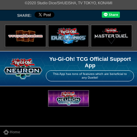
©2020 Studio Dice/SHUEISHA, TV TOKYO, KONAMI
SHARE:
Yu-Gi-Oh! TCG Official Support
App
This App has tons of features which are beneficial to
any Duelist!
Home