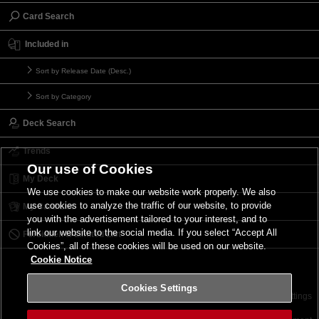
Card Search
Included in
Sort by Release Date (Desc.)
Sort by Category
Deck Search
Trends
Our use of Cookies
My Deck
We use cookies to make our website work properly. We also
use cookies to analyze the traffic of our website, to provide
My Card List
you with the advertisement tailored to your interest, and to
link our website to the social media. If you select “Accept All
Forbidden & Limited List
Cookies”, all of these cookies will be used on our website.
Cookie Notice
Cookies Settings
Contact
Terms of Use
Terms of Use
Cookies Settings