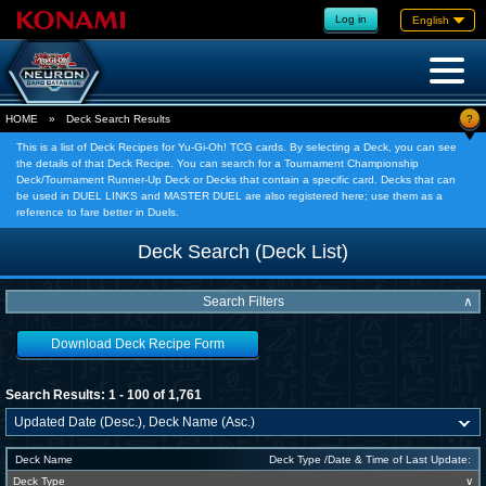
Log in
English
?
HOME
»
Deck Search Results
This is a list of Deck Recipes for Yu-Gi-Oh! TCG cards. By selecting a Deck, you can see
the details of that Deck Recipe. You can search for a Tournament Championship
Deck/Tournament Runner-Up Deck or Decks that contain a specific card. Decks that can
be used in DUEL LINKS and MASTER DUEL are also registered here; use them as a
reference to fare better in Duels.
Deck Search (Deck List)
Search Filters
∧
Download Deck Recipe Form
Search Results: 1 - 100 of 1,761
Deck Name
Deck Type /Date & Time of Last Update:
Deck Type
∨