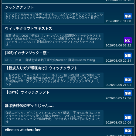
ジャンククラフト
シンクロン系からイゾルデ・ルイキュ→エクレシアをシンクロしてカル
テシアとシュミッタサーチからのバイスマスター出して色々するデッ
キ。
2026/08/06 11:00
ウィッチクラフトマギストス
概要 過去にOCGで研究していたマギストス採用型ウィッチクラフトを
MDでも組めるようになったので、その調整版となります。 従来のウィ
ッチクラフトについて 最初期のウィッチクラフトというテーマは、
沢...
2026/08/06 09:22
(105)イカサマジック－燕－
狙い： 由来： 難波付近遊戯王研究会Nuclear! 難研N usamiRolling
2026/08/05 22:24
【新規入りガチ環境向け】ウィッチクラフト
ーおめでとうウィッチクラフトー ちょっと扱うのは難しめに構築して
おりますが、汎用貫通力を高めております。 ※注意 テラコッタンの
SS効果がEX「ウィッチクラフト」縛り ウィッチクラフトマスターサ
ンド...
2026/08/05 21:01
【Cafe】ウィッチクラフト
2026/08/05 17:36
ほぼ妖精伝姫デッキじゃん…。
仮組みデッキ。ざっくりとしたエンジョイ構築。 手持ちの余りのフェ
アリーテイルパーツを使って組み上げた。 マギストスパーツはユーテ
ィリティセレクションで追加予定。 デッキ名：対戦相手の方が放った
捨...
2026/08/05 16:09
elfnotes witchcrafter
2026/08/05 09:32