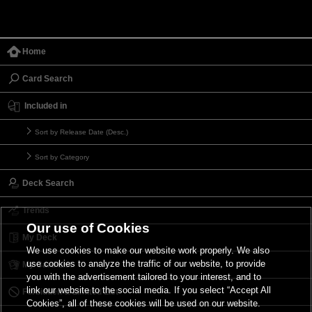
Home
Card Search
Included in
Sort by Release Date (Desc.)
Sort by Category
Deck Search
Trends
Our use of Cookies
My Deck
We use cookies to make our website work properly. We also
use cookies to analyze the traffic of our website, to provide
My Card List
you with the advertisement tailored to your interest, and to
link our website to the social media. If you select “Accept All
Forbidden & Limited List
Cookies”, all of these cookies will be used on our website.