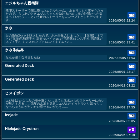
エジルちゃん親衛隊
烙印ストーリーで闇に堕ちたエジルちゃん。 あまりにも可哀そうだっ
たので、もしあのときエジルちゃんを助けるために海の仲間たちが集
まっていたら……というIFのストーリーをコンセプトとしたデッキで
す。 ...
2026/05/07 22:24
氷水
白の物語3セット購入したので、氷水全投入しました。 【展開】 ネプ
トef(深衛)竜騎隊手札 深衛 efパイクss,ef(竜騎隊)ミンス手札 竜騎隊ef
ネプト手札 ミンスef(ネプト)エンドまで1ハン...
2026/05/06 23:41
氷水氷結界
なんか強くなりましたね
2026/05/05 11:54
Generated Deck
2026/05/01 23:17
Generated Deck
2026/04/13 03:22
ヒスイボシ
エジルは かなしみの海を漕ぐ いつ見ても氷水たちのストーリーに救い
が無さすぎる……億年の氷墓を見るにエジルがずっとひとりぼっちに
なっちゃうのがだいたい察せるのがもう……
2026/04/07 17:55
icejade
2026/04/07 05:05
Hielojade Crystron
2026/04/05 07:18