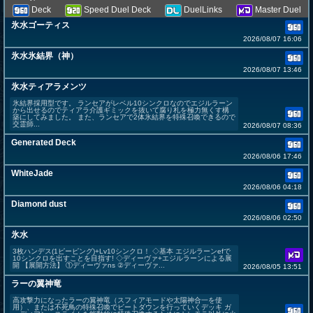
Deck
Speed Duel Deck
DuelLinks
Master Duel
氷水ゴーティス
2026/08/07 16:06
氷水氷結界（神）
2026/08/07 13:46
氷水ティアラメンツ
氷結界採用型です。 ランセアがレベル10シンクロなのでエジルラーン
から出せるのでティアラ介護ギミックを抜いて腐り札を極力無くす構
築にしてみました。 また、ランセアで2体氷結界を特殊召喚できるので
交霊師...
2026/08/07 08:36
Generated Deck
2026/08/06 17:46
WhiteJade
2026/08/06 04:18
Diamond dust
2026/08/06 02:50
氷水
3枚ハンデス(1ピーピング)+Lv10シンクロ！ ◇基本 エジルラーンefで
10シンクロを出すことを目指す! ◇ディーヴァ+エジルラーンによる展
開 【展開方法】 ①ディーヴァns ②ディーヴァ...
2026/08/05 13:51
ラーの翼神竜
高攻撃力になったラーの翼神竜（スフィアモードや太陽神合一を使
用）、または不死鳥の特殊召喚でビートダウンを行っていくデッキ ガ