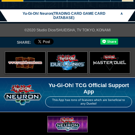
Yu-Gi-Oh! Neuron(TRADING CARD GAME CARD
∧
DATABASE)
©2020 Studio Dice/SHUEISHA, TV TOKYO, KONAMI
SHARE:
Yu-Gi-Oh! TCG Official Support
App
This App has tons of features which are beneficial to
any Duelist!