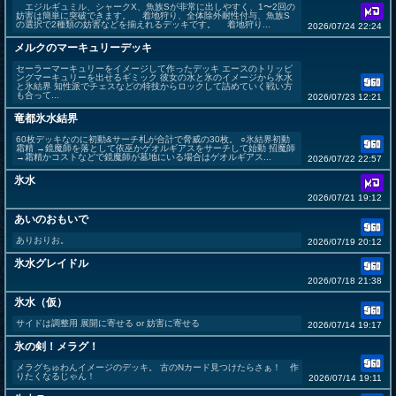
エジルギュミル、シャークX、魚族Sが非常に出しやすく、1〜2回の
妨害は簡単に突破できます。 着地狩り、全体除外耐性付与、魚族S
の選択で2種類の妨害などを揃えれるデッキです。 着地狩り...
2026/07/24 22:24
メルクのマーキュリーデッキ
セーラーマーキュリーをイメージして作ったデッキ エースのトリッピ
ングマーキュリーを出せるギミック 彼女の水と氷のイメージから氷水
と氷結界 知性派でチェスなどの特技からロックして詰めていく戦い方
も合って...
2026/07/23 12:21
竜都氷水結界
60枚デッキなのに初動&サーチ札が合計で脅威の30枚。 ○氷結界初動
霜精 →鏡魔師を落として依巫かゲオルギアスをサーチして始動 招魔師
→霜精かコストなどで鏡魔師が墓地にいる場合はゲオルギアス...
2026/07/22 22:57
氷水
2026/07/21 19:12
あいのおもいで
ありおりお。
2026/07/19 20:12
氷水グレイドル
2026/07/18 21:38
氷水（仮）
サイドは調整用 展開に寄せる or 妨害に寄せる
2026/07/14 19:17
氷の剣！メラグ！
メラグちゅわんイメージのデッキ。 古のNカード見つけたらさぁ！ 作
りたくなるじゃん！
2026/07/14 19:11