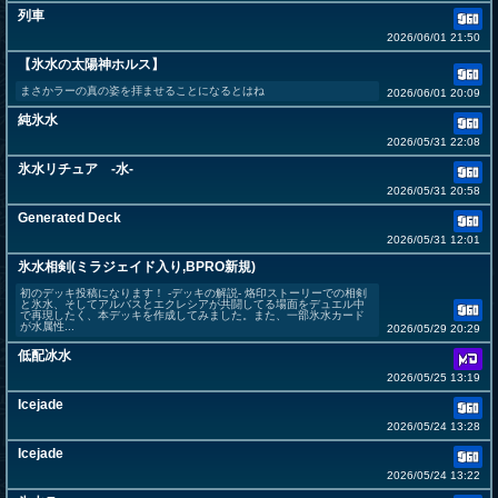
列車
2026/06/01 21:50
【氷水の太陽神ホルス】
まさかラーの真の姿を拝ませることになるとはね
2026/06/01 20:09
純氷水
2026/05/31 22:08
氷水リチュア -水-
2026/05/31 20:58
Generated Deck
2026/05/31 12:01
氷水相剣(ミラジェイド入り,BPRO新規)
初のデッキ投稿になります！ -デッキの解説- 烙印ストーリーでの相剣
と氷水、そしてアルバスとエクレシアが共闘してる場面をデュエル中
で再現したく、本デッキを作成してみました。また、一部氷水カード
が水属性...
2026/05/29 20:29
低配冰水
2026/05/25 13:19
Icejade
2026/05/24 13:28
Icejade
2026/05/24 13:22