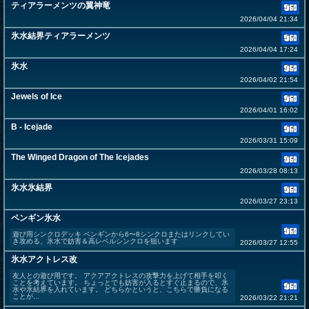
ティアラーメンツの翼神竜
2026/04/04 21:34
氷水結界ティアラーメンツ
2026/04/04 17:24
氷水
2026/04/02 21:54
Jewels of Ice
2026/04/01 16:02
B - Icejade
2026/03/31 15:09
The Winged Dragon of The Icejades
2026/03/28 08:13
氷水氷結界
2026/03/27 23:13
ペンギン氷水
遊び用シンクロデッキ ペンギンから6〜8シンクロまたはリンクしてい
き攻める、氷水で妨害＆高レベルシンクロを狙います
2026/03/27 12:55
氷水アクトレス改
友人との遊び用です。 アクアアクトレスの攻撃力を上げて相手を叩く
ことを考えています。 ちょっとでも妨害が入るとすぐ止まるので、氷
水や氷結界を入れています。 どちらかというと、こちらで勝負になる
ことが...
2026/03/22 21:21