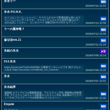
氷水ラー
2026/07/14 12:01
氷水-P.U.N.K.
サイコエンドパニッシャーに、ヤマタコオロチで貫通効果を持たせて
ワンパンしたいデッキです。 マスターデュエルでも使用可能なので、
ぜひお試しください。 コンボコード 初動①No-P.U.N.K.セアミン...
2026/07/13 10:58
ラーの翼神竜？
2026/07/12 20:06
물양갱mk.21
2026/07/11 01:24
氷結の氷水
2026/07/08 16:14
014.氷水
https://youtu.be/TuAXxZsESRo の最新デッキレシピです 柿クロちゃ
んねる https://youtube.com/@kaki_cro_channel
2026/07/08 10:20
氷水
2026/07/07 23:02
氷水結界
展開例 ネプトアビスef竜騎隊墓地、アビスライン手札 竜騎隊ef深影隊
手札 アビスラインefコスト深影隊エジルラーン手札 深影隊efアビスデ
ィーネss アビスディーネef深影隊ss エジルラーン...
2026/07/07 22:06
Eisjade
My Petdeck