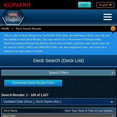
Log in
English
?
HOME
»
Deck Search Results
This is a list of Deck Recipes for Yu-Gi-Oh! TCG cards. By selecting a Deck, you can see
the details of that Deck Recipe. You can search for a Tournament Championship
Deck/Tournament Runner-Up Deck or Decks that contain a specific card. Decks that can
be used in DUEL LINKS and MASTER DUEL are also registered here; use them as a
reference to fare better in Duels.
Deck Search (Deck List)
Search Filters
∧
Download Deck Recipe Form
Search Results: 1 - 100 of 1,427
Deck Name
Deck Type /Date & Time of Last Update:
Deck Type
∨