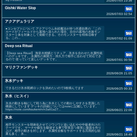
2026/07/05 23:36
Gishki Water Slop
2026/07/03 02:54
アクアデュラリア
●コンセプトについて アクアリウム永続魔法が持つ共通効果の 「この
カードがフィールドから墓地へ送られた場合、自分の墓地の水族モン
スター１体を対象として発動できる。そのモンスターを特殊召喚す
る。この...
2026/07/02 01:09
Deep sea Ritual
【Deep sea Ritual】 海皇水精鱗とリチュア、氷水を合わせた水属性統
一のデッキです。 水属性の展開力・持久力で相手に合わせて対応でき
るので 使っていて楽しいデッキです。
2026/07/01 00:56
マリクファンデッキ
2026/06/26 21:05
氷水デッキ
できるだけ氷水呪縛ロックを決めたいので3枚積んでます
2026/06/25 00:33
氷水（ヒスイ）
氷水の動きを軸にして戦う為に氷水としての動かしやすさを意識した
構築にしています デッキの詳細についてはnoteに記載しています。
https://note.com/ksukem/n/n3a61a27...
2026/06/21 22:06
氷水
相手モンスターを弱体化させてジワジワと追い込むやや中級者向けの
テーマです。 サーチや蘇生を駆使する事で堅実且つ着実に盤面を作り
上げ、相手の動きを封じます。水属性全般をサポートする汎用的な効
果も多く、氷...
2026/06/21 18:49