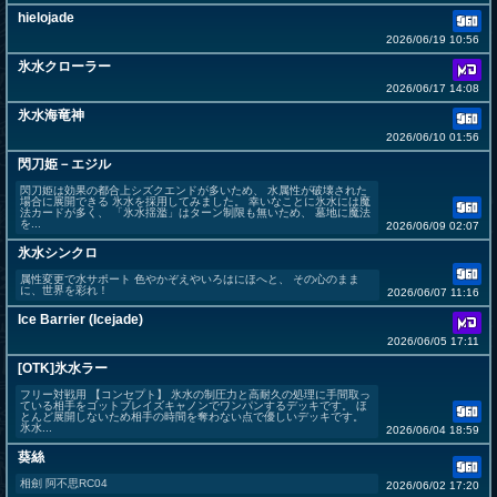
hielojade
2026/06/19 10:56
氷水クローラー
2026/06/17 14:08
氷水海竜神
2026/06/10 01:56
閃刀姫－エジル
閃刀姫は効果の都合上シズクエンドが多いため、 水属性が破壊された
場合に展開できる 氷水を採用してみました。 幸いなことに氷水には魔
法カードが多く、 「氷水揺濫」はターン制限も無いため、 墓地に魔法
を...
2026/06/09 02:07
氷水シンクロ
属性変更で水サポート 色やかぞえやいろはにほへと、 その心のまま
に、世界を彩れ！
2026/06/07 11:16
Ice Barrier (Icejade)
2026/06/05 17:11
[OTK]氷水ラー
フリー対戦用 【コンセプト】 氷水の制圧力と高耐久の処理に手間取っ
ている相手をゴットブレイズキャノンでワンパンするデッキです。 ほ
とんど展開しないため相手の時間を奪わない点で優しいデッキです。
氷水...
2026/06/04 18:59
葵絲
相劍 阿不思RC04
2026/06/02 17:20