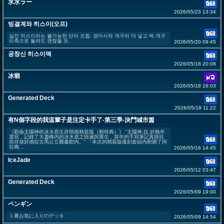
氷水ラー
2026/05/23 13:34
빙결계와 히스이(오프)
실전 히스이라는 불가능한 단어 조합. 경마사와 개구리 더 넣고 떡 개구
리축으로 돌려도 괜찮을 듯.
2026/05/20 09:45
공창신 히스이덱
2026/05/18 20:08
冰翡
2026/05/18 16:03
Generated Deck
2026/05/18 11:22
有N個字段的我這輩子是注定卡手了-第三季-決鬥城市篇
《勤儉太陽神的冰水底生存指南精裝版（附特典）》 “太陽神,拉,於晚年
選寫，記錄了大靈峰內的冰水底之毀滅與重生，當年的手寫筆記真跡目
前存放於德拉古馬公立圖書館內。” 「本次的精裝版復刻套組內附贈了阿
拉梅...
2026/05/16 14:45
IceJade
2026/05/12 03:47
Generated Deck
2026/05/09 19:00
ペンギン
１番お気に入りのデッキ
2026/05/09 14:54