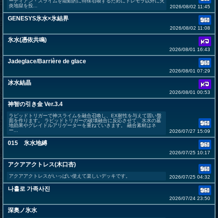
ーディアン・スライムを能動的に特殊召喚するためにトレモラ以外に火
炎地獄を投...
2026/08/02 11:45
GENESYS氷水×氷結界
2026/08/02 11:08
氷水(憑依共鳴)
2026/08/01 16:43
Jadeglace/Barrière de glace
2026/08/01 07:29
冰水結晶
2026/08/01 00:53
神智の引き金 Ver.3.4
ラピッドトリガーで神スライムを融合召喚し、EX耐性を与えて固い盤
面を作ります。 ラピッドトリガーの破壊融合に反応させて、氷水の墓
地効果やグレイドルアリゲーターを重ねていきます。 融合素材はネ
ー...
2026/07/27 15:09
015 氷水地縛
2026/07/25 10:17
アクアアクトレス(木口杏)
アクアアクトレスがいっぱい使えて楽しいデッキです。
2026/07/25 04:32
나홀로 가족사진
2026/07/24 23:50
深奥ノ氷水