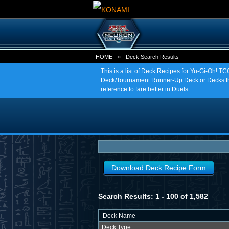
HOME
»
Deck Search Results
This is a list of Deck Recipes for Yu-Gi-Oh! 
Deck/Tournament Runner-Up Deck or Decks tha
reference to fare better in Duels.
Download Deck Recipe Form
Search Results: 1 - 100 of 1,582
Deck Name
Deck Type