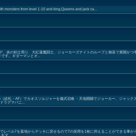
ith monsters from level 1-10 and king,Queens and jack ca...
デ、炎の剣士周り、大紅蓮魔闘士、ジョーカーズナイトのループと御巫で展開かつ準
です。ギダーマンとオ...
ー
5（絵札・AF）でカオスソルジャーを儀式召喚 ・天地開闢でジョーカー、ジャック
ラグマパニ...
でレベル7を墓地からデッキに戻せるので7の採用を1枚に抑えることができる事か
ダ...