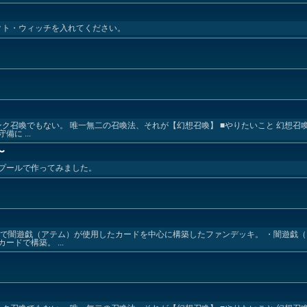
クト・ウィッチを入れてください。
ンク召喚でもない。 唯一無二の召喚法、それが【幻想召喚】 ■やりたいこと 幻想召
に ...
〜
プールで作ってみました。
画で闇遊戯（アテム）が使用したカードを中心に構築したファンデッキ。 ・闇遊戯
ドで構築。 ...