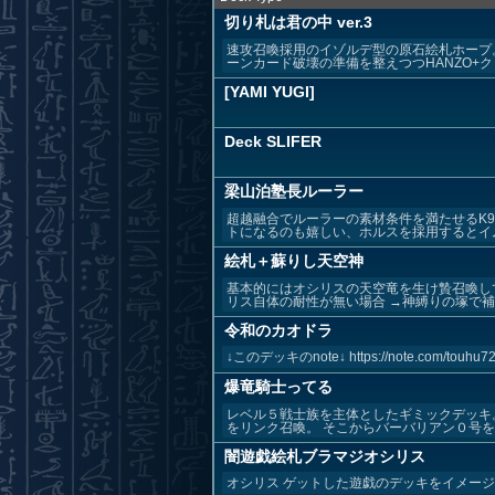
切り札は君の中 ver.3
速攻召喚採用のイゾルデ型の原石絵札ホープ。
ーンカード破壊の準備を整えつつHANZO+クィー
[YAMI YUGI]
Deck SLIFER
梁山泊塾長ルーラー
超越融合でルーラーの素材条件を満たせるK9
トになるのも嬉しい、ホルスを採用するとイム
絵札＋蘇りし天空神
基本的にはオシリスの天空竜を生け贄召喚し
リス自体の耐性が無い場合 →神縛りの塚で補助 
令和のカオドラ
↓このデッキのnote↓ https://note.com
爆竜騎士ってる
レベル５戦士族を主体としたギミックデッキ
をリンク召喚。 そこからバーバリアン０号を特
闇遊戯絵札ブラマジオシリス
オシリス ゲットした遊戯のデッキをイメー