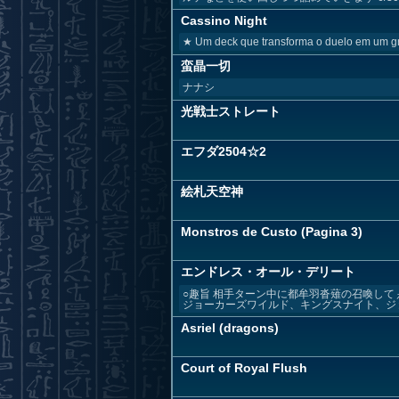
Cassino Night
★ Um deck que transforma o duelo em um gra
蛮晶一切
ナナシ
光戦士ストレート
エフダ2504☆2
絵札天空神
Monstros de Custo (Pagina 3)
エンドレス・オール・デリート
○趣旨 相手ターン中に都牟羽沓薙の召喚して
ジョーカーズワイルド、キングスナイト、ジョ
Asriel (dragons)
Court of Royal Flush