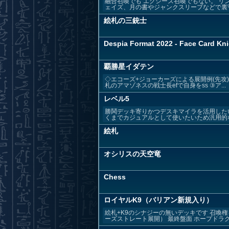
融合召喚でも エクシーズ召喚でもない。 リ
ェイズ、月の書やジャンクスリープなどで裏守備
絵札の三銃士
Despia Format 2022 - Face Card Kn
覇勝星イダテン
◇エコーズ+ジョーカーズによる展開例(先攻)
札のアマゾネスの戦士長efで自身をss ③ア...
レベル5
勝鬨デッキ寄りかつデスキマイラを活用した
くまでカジュアルとして使いたいため汎用的な
絵札
オシリスの天空竜
Chess
ロイヤルK9（バリアン新規入り）
絵札+K9のシナジーの無いデッキです 召喚
ーズストレート展開） 最終盤面 ホープドラグナ