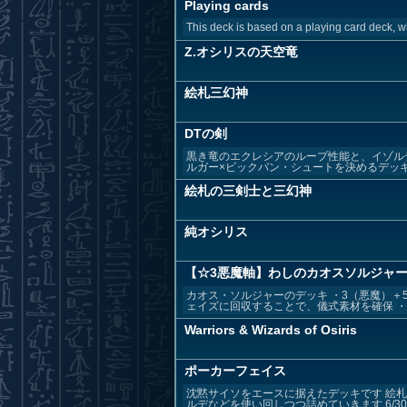
Playing cards
This deck is based on a playing card deck, w
Z.オシリスの天空竜
絵札三幻神
DTの剣
黒き竜のエクレシアのループ性能と、イゾル
ルガー×ビックバン・シュートを決めるデッキ
絵札の三剣士と三幻神
純オシリス
【☆3悪魔軸】わしのカオスソルジャ
カオス・ソルジャーのデッキ ・3（悪魔）＋
ェイズに回収することで、儀式素材を確保 ・ド
Warriors & Wizards of Osiris
ポーカーフェイス
沈黙サイソをエースに据えたデッキです 絵札
ルデなどを使い回しつつ詰めていきます 6/30 ギ