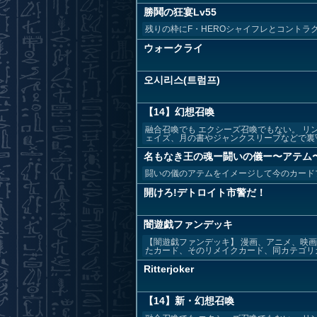
勝鬨の狂宴Lv55
残りの枠にF・HEROシャイフレとコントラ
ウォークライ
오시리스(트럼프)
【14】幻想召喚
融合召喚でも エクシーズ召喚でもない。 リ
ェイズ、月の書やジャンクスリープなどで裏守備
名もなき王の魂ー闘いの儀ー〜アテム
闘いの儀のアテムをイメージして今のカード
開けろ!デトロイト市警だ！
闇遊戯ファンデッキ
【闇遊戯ファンデッキ】 漫画、アニメ、映
たカード、そのリメイクカード、同カテゴリカー
Ritterjoker
【14】新・幻想召喚