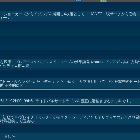
 ジョーカーズからイゾルデを展開し4枚落として ・HANZO→獏サーチから召喚
ンor...
を採用、プレアデスのバウンスでエコーズの効果誘発やhoundプレアデス共に光属
セティ→棺→滅...
てビートダウンを行いたいデッキ また、蘇りし天空神を用いて手札6枚状態のビート
基本的にオ...
/touhu725/n/nc92b00e99b6d ライトパルサードラゴンを素直に活躍させるデッキです。
。初動でTGブレイクリミッターからスターガーディアンとオリヴィエのシンクロ召
殊召喚して蛮族の...
ジしました。