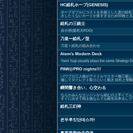
HC絵札ホープ(GENESIS)
ホープダブルにコストを全振りした形の絵札
きしたくないカードが多すぎるため50枚と太め
絵札の三銃士
自分用(愛死天ROO)
刀皇ー絵札ノ型
刀皇＋絵札の組み合わせ
Atem’s Modern Deck
Yami Yugi usually plays the same Strategy D
PAW@PRO nights!!!
パワプロ三人娘がアイドルマスター御三家に
備してダイレクト取りにいく動き 絵札と聖騎士
瞬間響き合い、心交わる
なんかみんなエンジンから組むの上手くてム
すぐに出せて戦士族なんでも蘇生出来るしブリ
絵札三幻神
온두루킷단데스까!