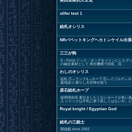
奥西里斯的天空龙
slifer test 1
絵札オシリス
NRパペットキングヘカトンケイル出張
三三が狗
S－Force ドック・タッグをメインにした
の融合素材として 再生機構で回収。自...
わしのオシリス
絵札 ①→ランク4→ホープ ②→イゾルデ→
墓地送り 蘇りし天空神を狙う
原石絵札ホープ
採用理由等 素引きしたくないカードが多い為
入 ジャックは手札に来て欲しくはないが、ピン
Royal knight / Egyptian God
絵札の三銃士
闇遊戯 since 2002