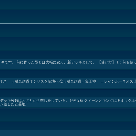
デッキです。 前に作った型とは大幅に変え、新デッキとして。 【使い方】 1：前も
ネオス →融合超過オシリスを墓地へ ③→融合超過→宝玉神 →レインボーネオス 
デッキ枚数はわざとかさ増しをしている。 絵札3種 クィーンとキングはギミック
差しだと墓地...