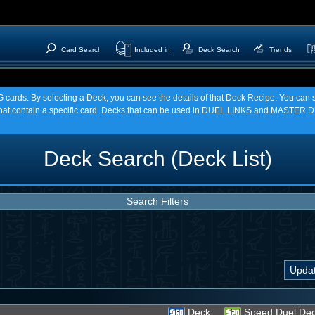
Card Search
Included in
Deck Search
Trends
TCG cards. By selecting a Deck, you can see the details of that Deck Recipe. You c
t contain a specific card. Decks that can be used in DUEL LINKS and MASTER DU
Deck Search (Deck List)
Search Filters
Deck
Speed Duel De