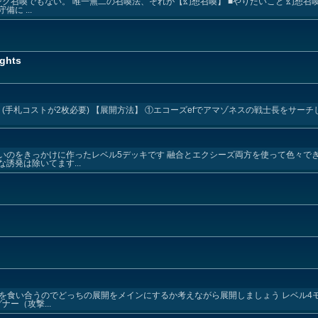
ンク召喚でもない。 唯一無二の召喚法、それが【幻想召喚】 ■やりたいこと 幻想召
に ...
ights
 (手札コストが2枚必要) 【展開方法】 ①エコーズefでアマゾネスの戦士長をサーチ
いのをきっかけに作ったレベル5デッキです 融合とエクシーズ両方を使って色々でき
誘発は除いてます...
権を食い合うのでどっちの展開をメインにするか考えながら展開しましょう レベル4
ー（攻撃...