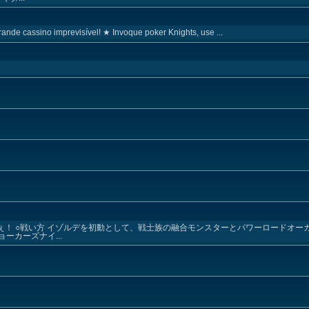
nde cassino imprevisível! ★ Invoque poker Knights, use ...
ぇ！ ○戦い方 イゾルデを初動として、戦士族の融合モンスターとパワーロードオー
ーカーズナイ...