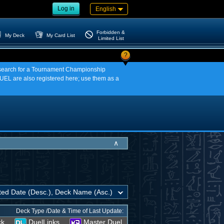
Log in
English
Forbidden &
My Deck
My Card List
Limited List
?
an search for a Tournament Championship
EL are also registered here; use them as a
∧
Deck Type /Date & Time of Last Update:
ck
DuelLinks
Master Duel