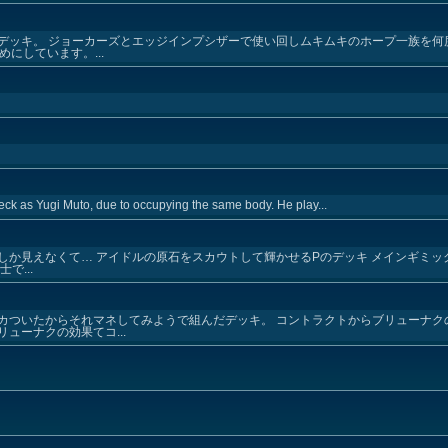
デッキ。 ジョーカーズとエッジインプシザーで使い回しムキムキのホープ一族を何
にしています。...
eck as Yugi Muto, due to occupying the same body. He play...
しか見えなくて… アイドルの原石をスカウトして輝かせるPのデッキ メインギミッ
で...
カついたからそれマネしてみようで組んだデッキ。 コントラクトからブリューナク
ューナクの効果てコ...