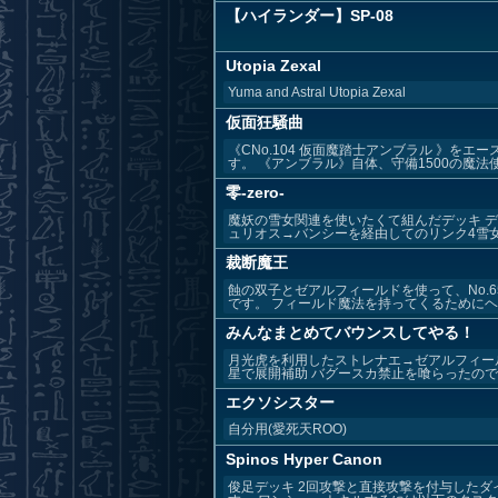
【ハイランダー】SP-08
Utopia Zexal
Yuma and Astral Utopia Zexal
仮面狂騒曲
《CNo.104 仮面魔踏士アンブラル 》
す。 《アンブラル》自体、守備1500の魔法使い
零-zero-
魔妖の雪女関連を使いたくて組んだデッキ 
ュリオス→バンシーを経由してのリンク4雪女
裁断魔王
蝕の双子とゼアルフィールドを使って、No.
です。 フィールド魔法を持ってくるためにヘル
みんなまとめてバウンスしてやる！
月光虎を利用したストレナエ→ゼアルフィー
星で展開補助 バグースカ禁止を喰らったのでガ
エクソシスター
自分用(愛死天ROO)
Spinos Hyper Canon
俊足デッキ 2回攻撃と直接攻撃を付与した