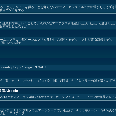
することでしかアドを得ることを知らないテーマにカジュアル以外の道があるはずも
落コンボをする...
が鋭意制作中ということで、武神の姫アマテラスを活躍させたいと思い組みました。
素材とした双子が...
アームズグラムで毎ターンエグザを除外して展開するデッキです 影霊衣新規やデッ
にレベル5モ...
 : Overlay ! Xyz Change ! ZEXAL !
ght》を繰り返し使いたいデッキ。《Dark Knight》で回復したLPを《ラーの翼神竜》
Utopia
2013と新規ストラク3個を組み合わせてカスタマイズした、モチーフは遊馬よりア
センチュリオン プリメラとアークシーラで、相互に守りつつ毎ターン、☆4を供給
は、アリアーヌ...