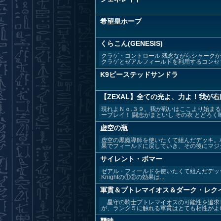
希望皇ホープ
くらこん(GENESIS)
クラゲ・コントロール 残念ながらシャーク
クラゲとゼアルフィールドを利用するコンセプト
K9ビーステッドサンドラ
【ZEXAL】全ての光よ、力よ！我が
現れよＮｏ.３９。我が戦いはここより始ま
ープレイ！ 闘志がまといし その衣 とどろく咆哮
虚空の瓶
虚空の黒魔導師を使いたくて組んだデッキ。
果でフィールドに戻していき、その後にマジシ
サイレント・ボマー
ゼアル・フィールドを使いたくて組んだデッキ。CNo
Knightの①②の効果は...
軍貫＆プトレマイオス＆ダーク・レク
星守の騎士プトレマイオスの可能性を追求
が、ランク５に触れる軍貫はとても相性がよい