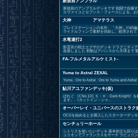
新規前アンブラル
新規前のアンブラルデッキです 戦闘で自爆
エヴァイユとセブンス・フォースによる、お洒
大神 アマテラス
プレイステーションの名作、「大神」の続編
ライドルフィンで素材を供給し、処理されても
水竜連打2
影霊衣の戦士エグザのデッキ ドラグニティ
改築しました 初動はアバンスから天球まで 盤面
FA-フルメタルアルケミスト-
Yuma to Astral ZEXAL
Yuma : Ore to Astral : Ore to Yuma and Astral
鮎川アユファンデッキ(仮)
ぽれぐ 《CNo.101 Ｓ・Ｈ・Dark Kni
ます。 《カットイン・シャ...
オーバーレイ・ユニバースのストラク改造/
OCGを始めるとき購入したスターターデッキ
センチュリーホール
シトリスを使いたいデッキ 基本的立ち回りは
ュリオンでファランクスをサーチ ラビュリンス