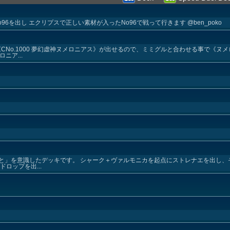
6を出し エクリプスで正しい素材が入ったNo96で戦って行きます @ben_poko
《CNo.1000 夢幻虚神ヌメロニアス》が出せるので、ミミグルと合わせる事で《ヌ
ニア...
と」を意識したデッキです。 シャーク＋ヴァルモニカを起点にストレナエを出し、
ロップを出...