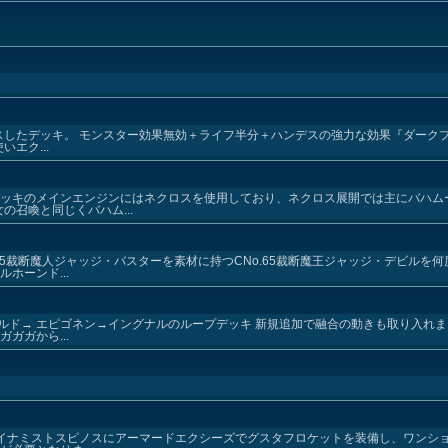
をエースしたデッキ。 モンスター効果無効＋ライフ半分＋ハンデスの強力な効果『ダー
エク...
デッキのメインエンジンにはネクロスを使用しており、ネクロス展開では主にバハム
の召喚と同じくバハム...
65裁断魔人ジャッジ・バスターを素材に持つCNo.65裁断魔王ジャッジ・デビルを
ホーンド...
ルド→ エピゴネン→イングナルのループデッキ 新規追加で融合の動きも取り入れま
ガガから...
ダイナミストスピノスにアーマードエクシーズでグスタフロケットを装備し、ワンシ