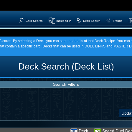
Card Search
Included in
Deck Search
Trends
TCG cards. By selecting a Deck, you can see the details of that Deck Recipe. You c
t contain a specific card. Decks that can be used in DUEL LINKS and MASTER DU
Deck Search (Deck List)
Search Filters
Deck
Speed Duel De