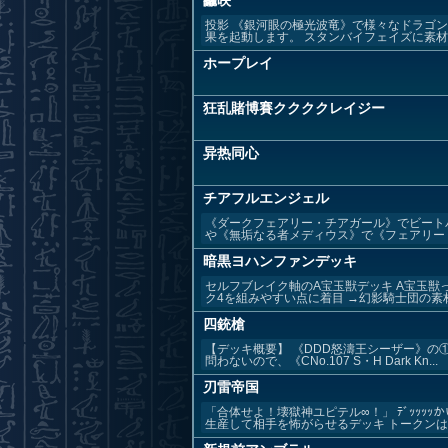
龘映
投影 《銀河眼の極光波竜》で様々なドラゴ
果を起動します。 スタンバイフェイズに素材と
ホープレイ
狂乱賭博賽ククククレイジー
异热同心
チアフルエンジェル
《ダークフェアリー・チアガール》でビート
や《無垢なる者メディウス》で《フェアリー・
暗黒ヨハンファンデッキ
セルフブレイク軸のA宝玉獣デッキ A宝玉獣
ク4を組みやすい点に着目 →幻影騎士団の素材
四銃槍
【デッキ概要】 《DDD怒濤王シーザー》
問わないので、《CNo.107 S・H Dark Kn...
刃雷帝国
「合体せよ！壊獄神ユピテル∞！」 ﾃﾞｯｯ
生産して相手を怖がらせるデッキ トークンはユ