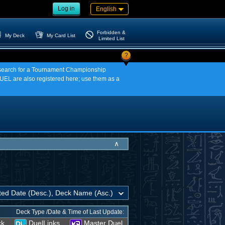
Log in
English
Forbidden &
My Deck
My Card List
Limited List
?
an search for a Tournament Championship
EL are also registered here; use them as a
∧
Deck Type /Date & Time of Last Update:
ck
DuelLinks
Master Duel