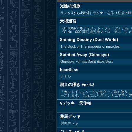
光陰の海原
ランク4から4素材ドラグナーを作り往復でNo9
天壌迷宮
《HRUM-アルティメット・フォース》から
《CiNo.1000 夢幻虚光神ヌメロニアス・ヌメロ
Shining Destiny (Duel World)
The Deck of The Emperor of miracles
Spirited Away (Genesys)
Genesys Format Spirit Exosisters
heartless
ナナシ
潮音の囁き Ver.4.3
「カットインシャークを毎ターン強く使うこ
ースします。 これによりストレナエでティアド
Vデッキ 天使軸
遊馬デッキ
遊馬デッキ
ジェネレイド