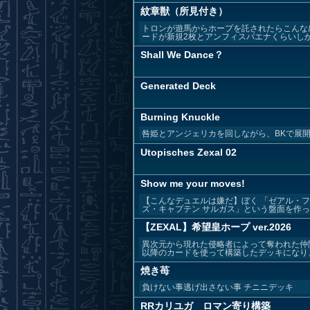
紋章獣（所見付き）
トロンが遊馬からホープを託されたらこんな感
ードが新規2枚とアンフィスバエナくらいしかい
Shall We Dance？
Generated Deck
Burning Knuckle
咎姫とアンジェリカを回しながら、BKで展
Utopisches Zexal 02
Show me your moves!
【こんなデュエルは嫌だ】ぼく 「ゼアル・
ズ・キャプテン サルガス」という盤面を作って
【ZEXAL】希望皇ホープ ver.2026
異次元から現れた侵略者によって奪われた仲
以降のカードを使って構築したデッキになります
焼き苺
負けない事逃げ出さない事 チニニデッキ
RRカリユガ ロマン寄り構築