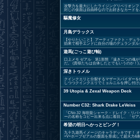
攻撃力を最大にしたライジングリベリオンフ
封じの仮面は自由枠なのでお好きなカードをどう
驅魔修女
月島デラックス
【やりたいこと】 アーティファクト・デュ
効果で相手エンドに自分の場のデュランダルを破
遊馬(ごっこ遊び軸)
口上メモ ゼアル 第1形態 『遠き二つの魂
だ。 (貴様たちは合体したとでもいうのか！)』 
深きトゥメル
クインクエリと分裂するマザースパイダーを
しつつクインクエリでミョルニルを押し付けた
39 Utopia & Zexal Weapon Deck
Number C32: Shark Drake LeVeiss
「CNo.32 海咬龍シャーク・ドレイク・
ーの名称をコピー出来る点に着目し、「ゼアル
希望の明日へかっとビング！
九十九遊馬イメージのキャラデッキです！ オ
+V+ホープゼアルの盤面を形成して超火力&耐