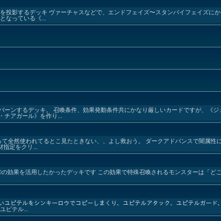
ンを投影するデッキ ヴァーチャスなどで、エンドフェイズ〜スタンバイフェイズに
なっている《...
バーンするデッキ。 召喚条件、効果発動条件共にかなり厳しいカードですが、《ジ
チアガール》を作り...
って全然使われてるとこ見たときない、、よし救おう。 ダークアドバンスで闇属性
指定をクリ...
の①の効果を活用したかったデッキです この効果で特殊召喚されるモンスターは「ど
ｯｯかいユピテルをシンキーロウでコピーしまくり、ユピテルアタック、ユピテルガー
ピテル...