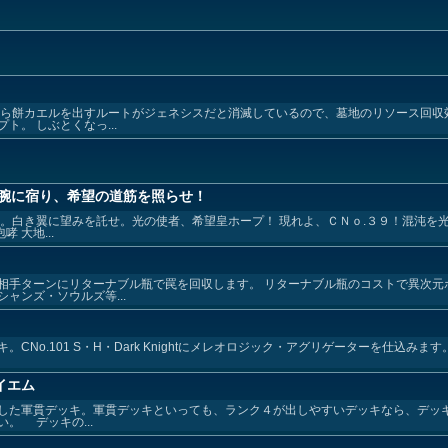
から餅カエルを出すルートがジェネシスだと消滅しているので、墓地のリソース回収
。 しぶとくなっ...
右腕に宿り、希望の道筋を照らせ！
る。白き翼に望みを託せ。光の使者、希望皇ホープ！ 現れよ、ＣＮｏ.３９！混沌を
 大地...
相手ターンにリターナブル瓶で罠を回収します。 リターナブル瓶のコストで異次元
ャンズ・ソウルズ等...
.101 S・H・Dark Knightにメレオロジック・アグリゲーターを仕込みます。 CN
イエム
した軍貫デッキ。軍貫デッキといっても、ランク４が出しやすいデッキなら、デッ
。 デッキの...