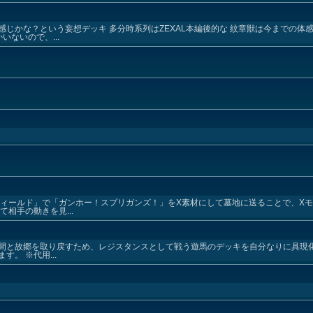
じかな？という妄想デッキ 多分時系列はZEXAL本編後的な 紋章獣は今までの体
ないので、...
開
フィールド」で「ガンホー！スプリガンズ！」をX素材にして墓地に送ることで、X
相手の動きを見...
間と故郷を取り戻すため、レジスタンスとして戦う遊馬のデッキを自分なりに具現化し
。 ※代用...