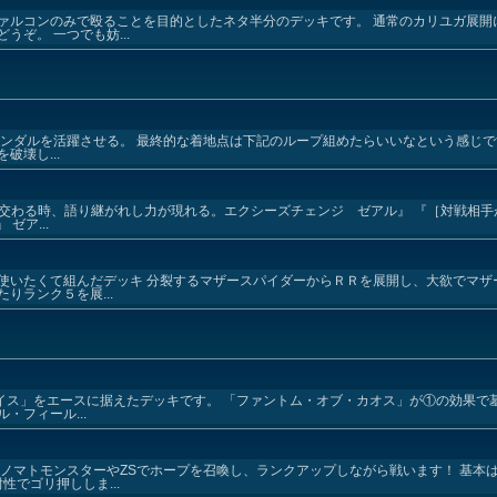
ァルコンのみで殴ることを目的としたネタ半分のデッキです。 通常のカリユガ展開
ぞ。 一つでも妨...
ランダルを活躍させる。 最終的な着地点は下記のループ組めたらいいなという感じ
壊し...
が交わる時、語り継がれし力が現れる。エクシーズチェンジ ゼアル』 『［対戦相
ゼア...
使いたくて組んだデッキ 分裂するマザースパイダーからＲＲを展開し、大欲でマザ
りランク５を展...
リバイス」をエースに据えたデッキです。 「ファントム・オブ・カオス」が①の効果
・フィール...
ノマトモンスターやZSでホープを召喚し、ランクアップしながら戦います！ 基本
性でゴリ押ししま...