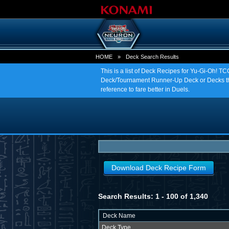
HOME
»
Deck Search Results
This is a list of Deck Recipes for Yu-Gi-Oh! 
Deck/Tournament Runner-Up Deck or Decks tha
reference to fare better in Duels.
Download Deck Recipe Form
Search Results: 1 - 100 of 1,340
Deck Name
Deck Type