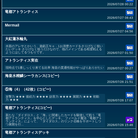
2026/07/28 00:22
竜都アトランティス
2026/07/27 08:43
Mermail
2026/07/27 04:56
大紅蓮氷輪丸
水面のアレサとかいう、遊戯王Ｎｏ．1お清楚カードをさりげなく狙い
たいデッキ さりげなく狙うだけなので、他のメインである程度戦える
ようにはしてるつもりです。
2026/07/27 01:50
アトランティス実在
現時点で1番しっくり来てる比率 海皇の貫通性能がやっぱりありがたい
2026/07/27 00:27
海皇水精鱗シーラカンス(コピー)
2026/07/26 21:51
⑤海（4）（42枚）(コピー)
攻撃力:★★★ 後続力:★★★★ 妨害力:★★★★ 展開力:★★★ 初動
力:★★★
2026/07/26 17:07
竜都アトランティス(コピー)
新たな「ダイダロス」と「海」に関連したカードを駆使して戦う「竜
都アトランティス」を中心としたデッキ。 フィールド魔法「竜都アト
ランティス」によって、「ダイダロス」のリンク召喚をサポートしつ
つ展開を行...
2026/07/26 15:46
竜都アトランティスデッキ