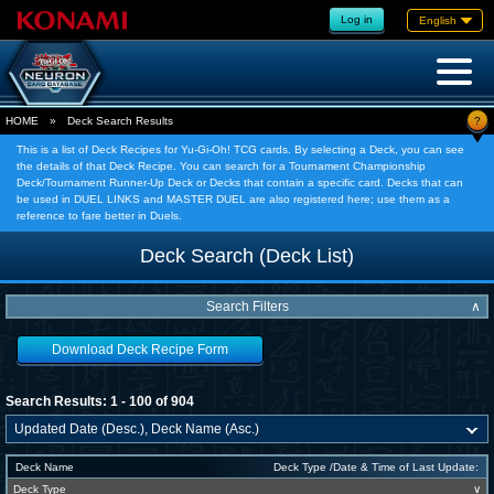
Log in
English
?
HOME
»
Deck Search Results
This is a list of Deck Recipes for Yu-Gi-Oh! TCG cards. By selecting a Deck, you can see
the details of that Deck Recipe. You can search for a Tournament Championship
Deck/Tournament Runner-Up Deck or Decks that contain a specific card. Decks that can
be used in DUEL LINKS and MASTER DUEL are also registered here; use them as a
reference to fare better in Duels.
Deck Search (Deck List)
Search Filters
∧
Download Deck Recipe Form
Search Results: 1 - 100 of 904
Deck Name
Deck Type /Date & Time of Last Update:
Deck Type
∨