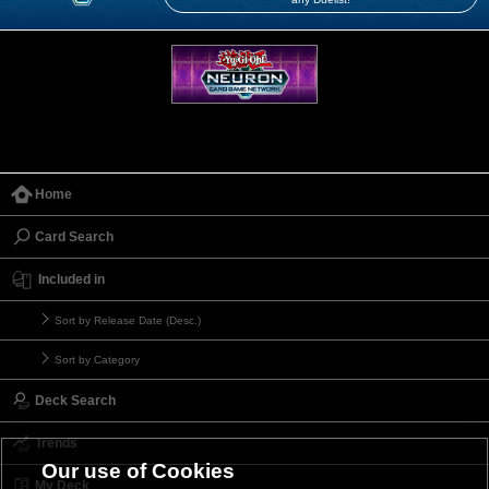
Home
Card Search
Included in
Sort by Release Date (Desc.)
Sort by Category
Deck Search
Trends
Our use of Cookies
My Deck