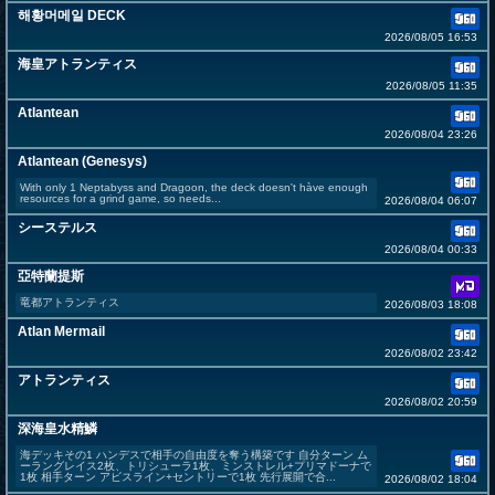
해황머메일 DECK
2026/08/05 16:53
海皇アトランティス
2026/08/05 11:35
Atlantean
2026/08/04 23:26
Atlantean (Genesys)
With only 1 Neptabyss and Dragoon, the deck doesn't hàve enough
resources for a grind game, so needs...
2026/08/04 06:07
シーステルス
2026/08/04 00:33
亞特蘭提斯
竜都アトランティス
2026/08/03 18:08
Atlan Mermail
2026/08/02 23:42
アトランティス
2026/08/02 20:59
深海皇水精鱗
海デッキその1 ハンデスで相手の自由度を奪う構築です 自分ターン ム
ーラングレイス2枚、トリシューラ1枚、ミンストレル+プリマドーナで
1枚 相手ターン アビスライン+セントリーで1枚 先行展開で合...
2026/08/02 18:04