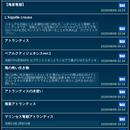
【海皇竜都】
2026/08/09 19:20
L'Aiguille creuse
リチュアを主軸とした水属性の持つ持久力、シナジーにより展開して
いくデッキです。 初動としては深海のディーヴァやグリムリチュア等
のレベル2を含むモンスター×2を並べることが出来れば、スプライトス
プリン...
2026/08/09 19:06
アトランティス
2026/08/09 09:43
ベアルクティジェネシスver.1
初動70%誘発69% セプテントリオンとランセアで嫌がらせするデッキ
2026/08/09 02:34
海の怖い生き物
海には怖い生き物がたくさんいます 夏のレジャーの際は気を付けてく
ださいね 昨今は戦闘破壊耐性など難儀な効果を持つモンスターがたく
さんいますが大要塞クジラでそんな面倒くさい奴らには付き合わない
闘いをし...
2026/08/09 02:32
アトランティスの水使い
2026/08/09 00:23
海皇アトランティス
2026/08/08 20:04
マリンセス竜都アトランティス
初動14枚 誘発14枚
2026/08/08 18:19