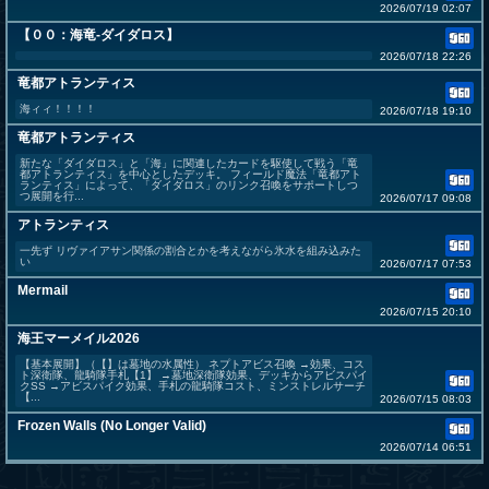
2026/07/19 02:07
【００：海竜-ダイダロス】
2026/07/18 22:26
竜都アトランティス
海ィィ！！！！
2026/07/18 19:10
竜都アトランティス
新たな「ダイダロス」と「海」に関連したカードを駆使して戦う「竜
都アトランティス」を中心としたデッキ。 フィールド魔法「竜都アト
ランティス」によって、「ダイダロス」のリンク召喚をサポートしつ
つ展開を行...
2026/07/17 09:08
アトランティス
一先ず リヴァイアサン関係の割合とかを考えながら氷水を組み込みた
い
2026/07/17 07:53
Mermail
2026/07/15 20:10
海王マーメイル2026
【基本展開】（【】は墓地の水属性） ネプトアビス召喚 →効果、コス
ト深衛隊、龍騎隊手札【1】 →墓地深衛隊効果、デッキからアビスパイ
クSS →アビスパイク効果、手札の龍騎隊コスト、ミンストレルサーチ
【...
2026/07/15 08:03
Frozen Walls (No Longer Valid)
2026/07/14 06:51