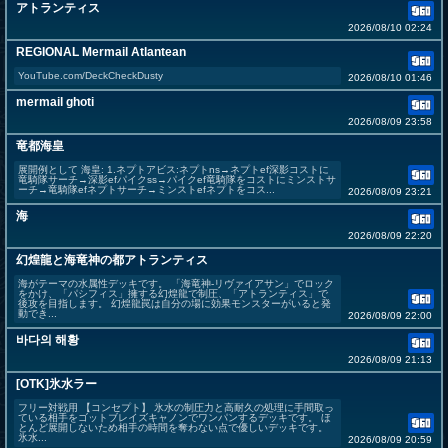
アトランティス
2026/08/10 02:24
REGIONAL Mermail Atlantean
YouTube.com/DeckCheckDusty
2026/08/10 01:46
mermail ghoti
2026/08/09 23:58
竜都海皇
展開例として 海皇: 1.ネプトアビス:ネプトns→ネプトef深影コストに
竜騎隊サーチ→深影efパイクss→パイクef竜騎隊をコストにミンストサ
ーチ→竜騎隊efネプトサーチ→ミンストefネプトをコス...
2026/08/09 23:21
海
2026/08/09 22:20
幻煌龍と海竜神の都アトランティス
海がテーマの水属性デッキです。 「海竜神‐リヴァイアサン」でロック
をかけ、「パシフィス」擁する幻煌龍で制圧、「アトランティス」で
後攻を目指します。 幻煌龍罠は自分の場に効果モンスターがいると発
動でき...
2026/08/09 22:00
바다의 해황
2026/08/09 21:13
[OTK]氷水ラー
フリー対戦用 【コンセプト】 氷水の制圧力と高耐久の処理に手間取っ
ている相手をゴットブレイズキャノンでワンパンするデッキです。 ほ
とんど展開しないため相手の時間を奪わない点で優しいデッキです。
氷水...
2026/08/09 20:59