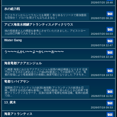
2026/07/20 18:48
水の総力戦
アビスラインからシーラカンスを展開！ 有り余るリソースで最強盤面
を目指せ！ ドロバを受けても立ち止まるな！
2026/07/20 08:26
アビス海皇水精鱗アトランティスメディクリウス
他の投稿者さんの構築を参考にさせていただきました。アビストロー
ムは自己判断で入れてみました
2026/07/20 04:03
Water Gang
2026/07/19 22:47
う〜〜〜んかい〜〜よ〜かい〜〜お〜〜〜
2026/07/19 22:18
海皇竜都アクアエンジェル
◯概要 海皇におけるアクアエンジェル採用の検証構築となります 従来
ではアネモネから釣れるリンク値orR4要員としての採用でしたが、竜
都の登場により竜都展開での初動に換算可能となりました アネモネ...
2026/07/19 19:53
竜都リバイアサン
展開例 ①アトランティスの妖渦1枚初動 アトランティスの妖渦を召
喚。顕現する伝説の都を墓地に。顕現の墓地に送られたときの効果で竜
神アトランティスをサーチ。自身の効果で竜神を特殊召喚。竜神の効果
で自...
2026/07/19 11:02
13_梶木
2026/07/19 09:53
海皇アトランティス