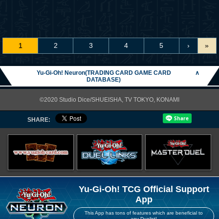
1
2
3
4
5
›
»
Yu-Gi-Oh! Neuron(TRADING CARD GAME CARD
∧
DATABASE)
©2020 Studio Dice/SHUEISHA, TV TOKYO, KONAMI
SHARE:
Yu-Gi-Oh! TCG Official Support
App
This App has tons of features which are beneficial to
any Duelist!