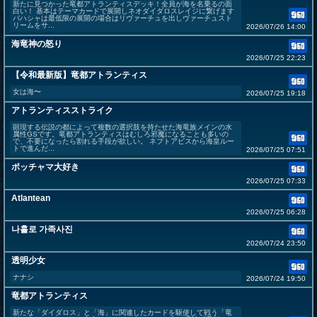
新たに見つかった竜都アトランティスデッキ！全員が海を名乗るの面
白い！ 基本はテーマカードで展開しネオダイダロスレイジに繋げます
バハシャは最低限の展開の場合はリヴァーチュを出しヴァーチュスト
リームをサ...
2026/07/26 14:00
海竜神の怒り
2026/07/25 22:23
【令和最新版】竜都アトランティス
女は海〜
2026/07/25 19:18
アトランティスストライク
顕現する伝説の都によって複数の選択肢を持たせた海竜族メインの水
属性GSです。竜都アトランティスはむしろ邪魔になることも多いの
で、不要になったら割れる手段が欲しい。 ネプトアビスから海皇ルー
トで進んだ...
2026/07/25 07:51
ポッチャマ大好き
2026/07/25 07:33
Atlantean
2026/07/25 06:28
나홀로 가족사진
2026/07/24 23:50
透明少女
ナナシ
2026/07/24 19:50
竜都アトランティス
新たな「ダイダロス」と「海」に関連したカードを駆使して戦う「竜