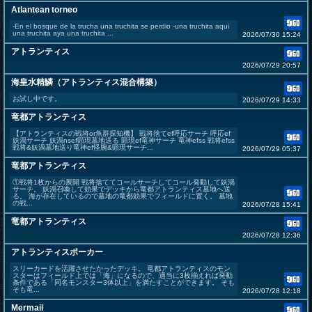
Atlantean torneo
-En el bosque de la trucha una truchita se perdio -una truchita aqui
una truchita aya una truchita ...
2026/07/30 15:24
アトランティス
2026/07/29 20:57
海皇水精鱗（アトランティス混合構築）
お試し中です。
2026/07/29 14:33
竜都アトランティス
【アトランティスの戦将or魚群探知機】 戦将捨てef呼応サーチ 呼応ef
妖渦サーチ 妖渦nsef顕現墓地送る 顕現ef竜神サーチ 竜神efss 戦将efss
戦将&妖渦墓地送り竜神ef怪腕&顕現サーチ...
2026/07/29 05:37
竜都アトランティス
①戦将1枚からの展開 戦将捨ててコールサーチしてコール発動して妖渦
サーチ。 妖渦召喚して効果でデッキから竜都アトランティス墓地へ送
る。 海が存在しているので墓地の竜都効果でフィールドに置く。 墓地
の戦...
2026/07/28 15:41
竜都アトランティス
2026/07/28 12:36
アトランティスポーカー
スリーカードを活躍させたかったデッキ。 竜都アトランティスのモン
スターはフィールド上では「海」になるので、適当に3枚揃えれば発動
条件である「同名モンスター3体以上」を満たすことができます。 そも
そも竜...
2026/07/28 12:18
Mermail