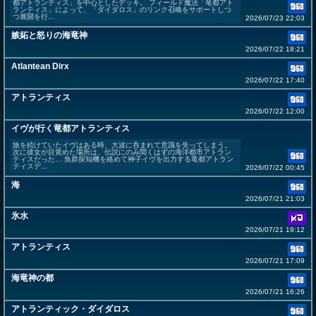
都アトランティス」を中心としたデッキ。 フィールド魔法「竜都アト
ランティス」によって、「ダイダロス」のリンク召喚をサポートしつ
つ展開を行...
2026/07/23 22:03
嫉妬と怒りの海竜神
2026/07/22 18:21
Atlantean Dirx
2026/07/22 17:40
アトランティス
2026/07/22 12:00
イヴが行く竜都アトランティス
旅を続けていたイヴはある時、大波に呑まれて意識を失ってしまう。
次に彼女が目覚めた場所は、伝説にのみ聞くはずの海洋都市アトラン
ティスだった… 魚群探知機を絡めて神子イヴを出力する竜都アトラン
ティスデ...
2026/07/22 00:45
海
2026/07/21 21:03
氷水
2026/07/21 19:12
アトランティス
2026/07/21 17:09
海竜神の都
2026/07/21 16:26
アトランティック・ダイダロス