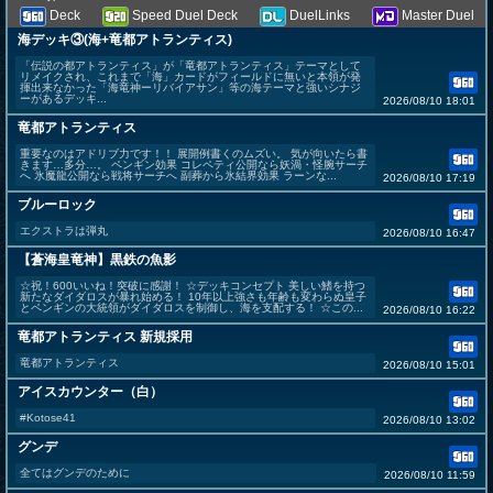
Deck
Speed Duel Deck
DuelLinks
Master Duel
海デッキ③(海+竜都アトランティス)
「伝説の都アトランティス」が「竜都アトランティス」テーマとして
リメイクされ、これまで「海」カードがフィールドに無いと本領が発
揮出来なかった「海竜神ーリバイアサン」等の海テーマと強いシナジ
ーがあるデッキ...
2026/08/10 18:01
竜都アトランティス
重要なのはアドリブ力です！！ 展開例書くのムズい。 気が向いたら書
きます…多分…。 ペンギン効果 コレペティ公開なら妖渦・怪腕サーチ
へ 氷魔龍公開なら戦将サーチへ 副葬から氷結界効果 ラーンな...
2026/08/10 17:19
ブルーロック
エクストラは弾丸
2026/08/10 16:47
【蒼海皇竜神】黒鉄の魚影
☆祝！600いいね！突破に感謝！ ☆デッキコンセプト 美しい鰭を持つ
新たなダイダロスが暴れ始める！ 10年以上強さも年齢も変わらぬ皇子
とペンギンの大統領がダイダロスを制御し、海を支配する！ ☆この...
2026/08/10 16:22
竜都アトランティス 新規採用
竜都アトランティス
2026/08/10 15:01
アイスカウンター（白）
#Kotose41
2026/08/10 13:02
グンデ
全てはグンデのために
2026/08/10 11:59