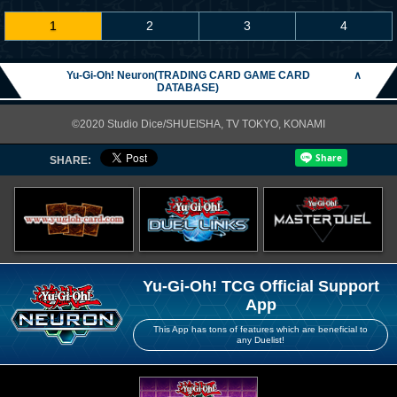
1
2
3
4
Yu-Gi-Oh! Neuron(TRADING CARD GAME CARD
∧
DATABASE)
©2020 Studio Dice/SHUEISHA, TV TOKYO, KONAMI
SHARE:
Yu-Gi-Oh! TCG Official Support
App
This App has tons of features which are beneficial to
any Duelist!