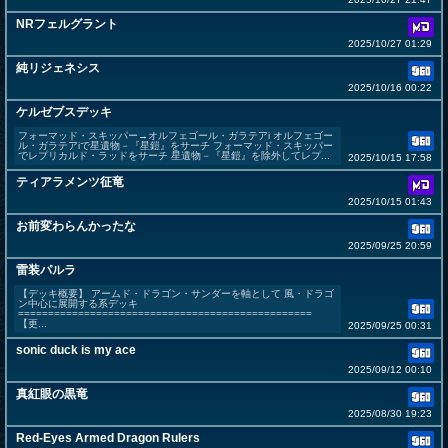
NRフェルグラント
2025/10/27 01:29
純リジェネシス
2025/10/16 00:22
ケルゼブスデッキ
フォーマッド・スキッパー→オルフェゴール・ガラテアi オルフェゴー
ル・ガラテアiで星遺物－『星鎧』をサーチ フォーマッド・スキッパー
でレプリカルド・ラッドをサーチ 星遺物－『星鎧』を除外してレプ...
2025/10/15 17:58
ティアラメンツ征竜
2025/10/15 01:43
お前変わらんかったな
2025/09/25 20:59
雷装パルラ
【デッキ概要】 アームド・ドラゴン・サンダーを軸として 風・ドラゴ
ン中心に展開する系デッキ
=================================================
【更...
2025/09/25 00:31
sonic duck is my ace
2025/09/12 00:10
真紅眼の黒竜
2025/08/30 19:23
Red-Eyes Armed Dragon Rulers