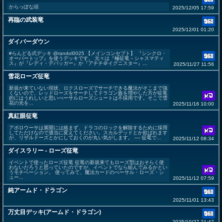
からっぽな頭
2025/12/05 17:59
再臨の武装竜
2025/12/01 01:20
ダイバーダウン
#らんどる式デッキ @randol0025 【メインコンセプト】 『シンクロ・
オーバートップ』を使うデッキです。 元々は『極征竜－シャスマティ
ス』が『レディ・デバッガー』か『アチチ＠イグニスター』...
2025/11/27 11:56
雪花ローズ征竜
新規が来ていない現状、ロクスローズでサーチできる魔法がそこまで強
くないので、レッドローズをサーチしてドラゴン族を増やした方が征竜
的にはうれしいと思いべーサルローズシュートは不採用です。そこで雪
花の光を...
2025/11/16 10:00
真紅眼征竜
アポロウーサは展開には絡まず、ドラコのロックを解除するために採用
してただけなので適当に変えてください。スカルデッドとか欲ばれます
が、リザルドーズとかにしておくのが丸い気がします。 ---- 征竜で...
2025/11/12 08:34
ダイスラリー - ローズ征竜
イベントで使ったローズ征竜 征竜の新規来てもローズ型はおそらく使
わないだろうと思っていたのですが、イベントでなら組んでみるかとい
うモチベーション。 使ってみて、魔法カードのべーサル・ローズ・シ
ュー...
2025/11/12 07:59
純アームド・ドラゴン
2025/11/01 13:43
万丈目デッキ(アームド・ドラゴン)
2025/10/27 21:47