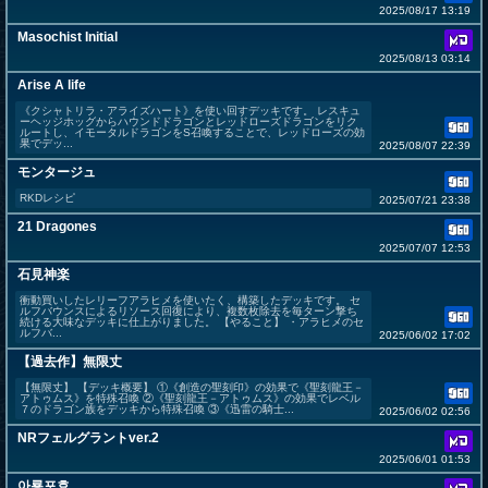
2025/08/17 13:19
Masochist Initial
2025/08/13 03:14
Arise A life
《クシャトリラ・アライズハート》を使い回すデッキです。 レスキュ
ーヘッジホッグからハウンドドラゴンとレッドローズドラゴンをリク
ルートし、イモータルドラゴンをS召喚することで、レッドローズの効
果でデッ...
2025/08/07 22:39
モンタージュ
RKDレシピ
2025/07/21 23:38
21 Dragones
2025/07/07 12:53
石見神楽
衝動買いしたレリーフアラヒメを使いたく、構築したデッキです。 セ
ルフバウンスによるリソース回復により、複数枚除去を毎ターン撃ち
続ける大味なデッキに仕上がりました。 【やること】 ・アラヒメのセ
ルフバ...
2025/06/02 17:02
【過去作】無限丈
【無限丈】 【デッキ概要】 ①《創造の聖刻印》の効果で《聖刻龍王－
アトゥムス》を特殊召喚 ②《聖刻龍王－アトゥムス》の効果でレベル
７のドラゴン族をデッキから特殊召喚 ③《迅雷の騎士...
2025/06/02 02:56
NRフェルグラントver.2
2025/06/01 01:53
아룡포효