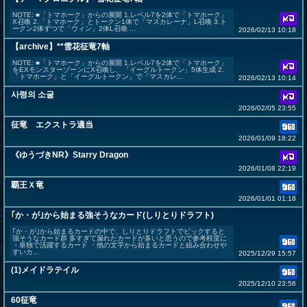
NOTE: ■「トマホーク」からの展開 1.レベル7を2体で「トマホーク」
X召喚 2.「トマホーク」とトークン1体で「マスカレーナ」L召喚 3.ト
ークン2体ずつで「ウィン」2体L召喚 ...
2026/02/13 10:18
【archive】**雪花征竜7軸
NOTE: ■「トマホーク」からの展開 1.レベル7を2体で「トマホーク」
をEXモンスターゾーンにX召喚し、「イーグルトークン」5体生成 2.
「トマホーク」と「イーグルトークン」で「マスカレ...
2026/02/13 10:14
사령의 소굴
2026/02/05 23:55
征竜 エクストラ適当
2026/01/09 18:22
《ゆうづきNR》Starry Dragon
2026/01/08 22:19
覇王Ｘ竜
2026/01/01 01:18
｢か・が｣から始まる強そうなカード(しりとりドラフト)
｢か・が｣から始まるカードの中で、しりとりドラフトでピックすると
強そうなカード群 多すぎて漏れたカードが多いと思うので参考程度に
・単独で活躍するカード ・他の文字から始まるカードと組み合わせや
すいカ...
2025/12/29 15:57
(1)メイドラテイル
2025/12/10 23:56
60征竜