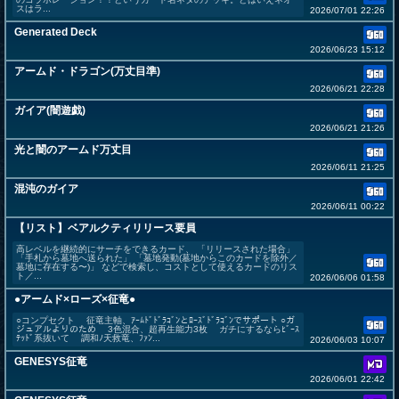
スはラ...
2026/07/01 22:26
Generated Deck
2026/06/23 15:12
アームド・ドラゴン(万丈目準)
2026/06/21 22:28
ガイア(闇遊戯)
2026/06/21 21:26
光と闇のアームド万丈目
2026/06/11 21:25
混沌のガイア
2026/06/11 00:22
【リスト】ベアルクティリリース要員
高レベルを継続的にサーチをできるカード、 「リリースされた場合」
「手札から墓地へ送られた」 「墓地発動(墓地からこのカードを除外／
墓地に存在する〜)」 などで検索し、コストとして使えるカードのリス
ト／...
2026/06/06 01:58
●アームド×ローズ×征竜●
○コンプセクト 征竜主軸、ｱｰﾑﾄﾞﾄﾞﾗｺﾞﾝとﾛｰｽﾞﾄﾞﾗｺﾞﾝでサポート ○ガ
ジュアルよりのため 3色混合、超再生能力3枚 ガチにするならﾋﾞｰｽ
ﾃｯﾄﾞ系抜いて 調和ﾉ天救竜、ﾌｧﾝ...
2026/06/03 10:07
GENESYS征竜
2026/06/01 22:42