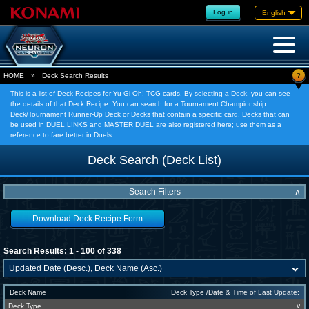
Log in
English
?
HOME
»
Deck Search Results
This is a list of Deck Recipes for Yu-Gi-Oh! TCG cards. By selecting a Deck, you can see
the details of that Deck Recipe. You can search for a Tournament Championship
Deck/Tournament Runner-Up Deck or Decks that contain a specific card. Decks that can
be used in DUEL LINKS and MASTER DUEL are also registered here; use them as a
reference to fare better in Duels.
Deck Search (Deck List)
Search Filters
∧
Download Deck Recipe Form
Search Results: 1 - 100 of 338
Deck Name
Deck Type /Date & Time of Last Update:
Deck Type
∨