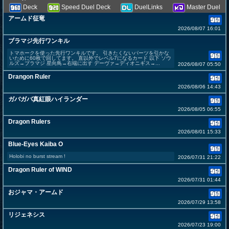
Deck
Speed Duel Deck
DuelLinks
Master Duel
アームド征竜
2026/08/07 16:01
ブラマジ先行ワンキル
トマホークを使った先行ワンキルです。 引きたくないパーツを引かな
いために60枚で回してます。 直以外でレベル7になるカード 以下 ソウ
ルズ→ブラマジ 星向鳥→右端に出す デーヴァ→ディオニギス→...
2026/08/07 05:50
Drangon Ruler
2026/08/06 14:43
ガバガバ真紅眼ハイランダー
2026/08/05 06:55
Dragon Rulers
2026/08/01 15:33
Blue-Eyes Kaiba O
Holobi no burst stream !
2026/07/31 21:22
Dragon Ruler of WIND
2026/07/31 01:44
おジャマ・アームド
2026/07/29 13:58
リジェネシス
2026/07/23 19:00