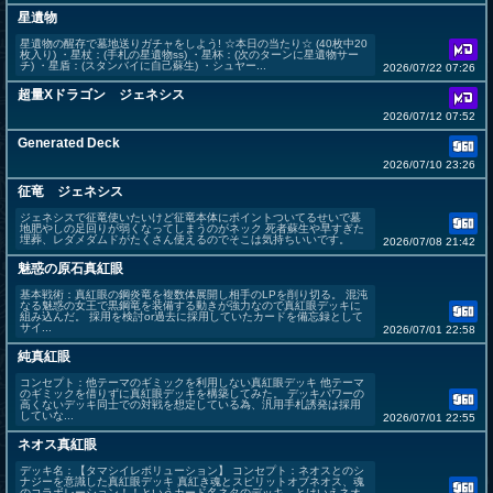
星遺物
星遺物の醒存で墓地送りガチャをしよう! ☆本日の当たり☆ (40枚中20
枚入り) ・星杖：(手札の星遺物ss) ・星杯：(次のターンに星遺物サー
チ) ・星盾：(スタンバイに自己蘇生) ・シュヤー...
2026/07/22 07:26
超量Xドラゴン ジェネシス
2026/07/12 07:52
Generated Deck
2026/07/10 23:26
征竜 ジェネシス
ジェネシスで征竜使いたいけど征竜本体にポイントついてるせいで墓
地肥やしの足回りが弱くなってしまうのがネック 死者蘇生や早すぎた
埋葬、レダメダムドがたくさん使えるのでそこは気持ちいいです。
2026/07/08 21:42
魅惑の原石真紅眼
基本戦術：真紅眼の鋼炎竜を複数体展開し相手のLPを削り切る。 混沌
なる魅惑の女王で黒鋼竜を装備する動きが強力なので真紅眼デッキに
組み込んだ。 採用を検討or過去に採用していたカードを備忘録として
サイ...
2026/07/01 22:58
純真紅眼
コンセプト：他テーマのギミックを利用しない真紅眼デッキ 他テーマ
のギミックを借りずに真紅眼デッキを構築してみた。 デッキパワーの
高くないデッキ同士での対戦を想定している為、汎用手札誘発は採用
していな...
2026/07/01 22:55
ネオス真紅眼
デッキ名：【タマシイレボリューション】 コンセプト：ネオスとのシ
ナジーを意識した真紅眼デッキ 真紅き魂とスピリットオブネオス、魂
のコラボレーション！！というカード名ネタのデッキ。とはいえネオ