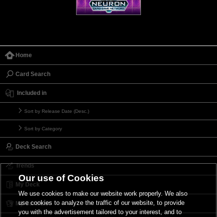
Home
Card Search
Included in
Sort by Release Date (Desc.)
Sort by Category
Deck Search
Trends
Our use of Cookies
My Deck
We use cookies to make our website work properly. We also
use cookies to analyze the traffic of our website, to provide
My Card List
you with the advertisement tailored to your interest, and to