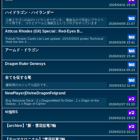
2026/04/11 15:19
ハイドラゴン・ハイランダー
上級ドラゴンのみのハイランダーデッキ。 事故るので完全にプライベ
ート用です。 コケとゲームと遊戯王というブログをやっています
2026/04/05 21:07
Atticus Rhodes (GX) Special : Red-Eyes B...
Fubuki Tenjoin Cards List Last update: 10/10/2024 power Technical
Hold the line 4 ...
2026/03/29 15:41
アームド・ドラゴン
2026/03/22 15:48
Dragon Ruler Genesys
2026/03/14 05:13
全てを征する竜
趣味用のカジュアル設計です。
2026/03/12 11:49
NewPlayer|DivineDragonFelgrand
Buy Structure Deck : 2 x DragomMaid-To-Order , 1 x Origin of the
Galaxy , 1 x Rage of Cipher
2026/02/27 01:20
바람BS
2026/02/22 15:03
【archive】*新・雪花征竜7軸
2026/02/13 10:22
【テーマクロニクル】*雪花征竜7軸