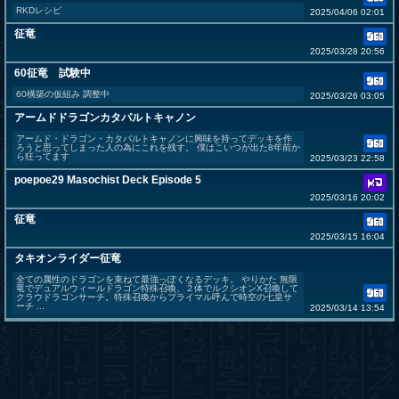
RKDレシピ
2025/04/06 02:01
征竜
2025/03/28 20:56
60征竜 試験中
60構築の仮組み 調整中
2025/03/26 03:05
アームドドラゴンカタパルトキャノン
アームド・ドラゴン・カタパルトキャノンに興味を持ってデッキを作
ろうと思ってしまった人の為にこれを残す。 僕はこいつが出た8年前か
ら狂ってます
2025/03/23 22:58
poepoe29 Masochist Deck Episode 5
2025/03/16 20:02
征竜
2025/03/15 16:04
タキオンライダー征竜
全ての属性のドラゴンを束ねて最強っぽくなるデッキ。 やりかた 無限
竜でデュアルウィールドラゴン特殊召喚、２体でルクシオンX召喚して
クラウドラゴンサーチ。特殊召喚からプライマル呼んで時空の七皇サ
ーチ ...
2025/03/14 13:54