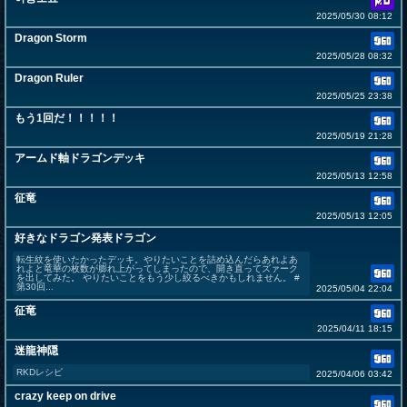
2025/05/30 08:12
Dragon Storm
2025/05/28 08:32
Dragon Ruler
2025/05/25 23:38
もう1回だ！！！！！
2025/05/19 21:28
アームド軸ドラゴンデッキ
2025/05/13 12:58
征竜
2025/05/13 12:05
好きなドラゴン発表ドラゴン
転生紋を使いたかったデッキ。やりたいことを詰め込んだらあれよあ
れよと竜華の枚数が膨れ上がってしまったので、開き直ってズァーク
を出してみた。 やりたいことをもう少し絞るべきかもしれません。 #
第30回...
2025/05/04 22:04
征竜
2025/04/11 18:15
迷龍神隠
RKDレシピ
2025/04/06 03:42
crazy keep on drive