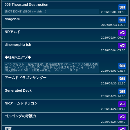
006 Thousand Destruction
[NOT DONE] ($800 my ahh....)
2026/05/06 13:53
dragon26
2026/05/04 11:33
NRアムド
2026/05/04 06:26
dinomorphia ish
2026/05/04 05:05
◆征竜×エグゾ◆
○コンプセクト 征竜で圧縮、超再生能力でドローでエグゾを揃える構
築 ○ガジュアルよりのため 妨害されたら止まります ○サイドは入れ
替え候補 ○R8 5月3日変更 ○変更点 メイン サイド ...
2026/05/03 03:37
アームドドラゴンサンダー
2026/04/30 12:30
Generated Deck
2026/04/26 14:06
NRアームドドラゴン
2026/04/24 00:47
ゴルゴンダの守護力
2026/04/24 00:40
征龍