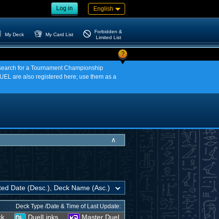
Log in
English
Forbidden &
My Deck
My Card List
Limited List
?
an search for a Tournament Championship
EL are also registered here; use them as a
∧
Deck Type /Date & Time of Last Update:
ck
DuelLinks
Master Duel