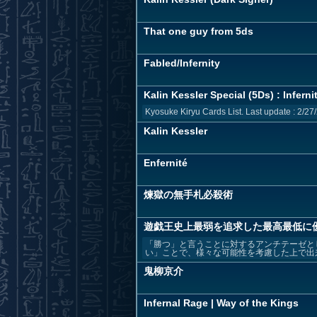
That one guy from 5ds
Fabled/Infernity
Kalin Kessler Special (5Ds) : Inferni
Kyosuke Kiryu Cards List. Last update : 2/27/
Kalin Kessler
Enfernité
煉獄の無手札必殺術
遊戯王史上最弱を追求した最高最低に
「勝つ」と言うことに対するアンチテーゼと
い」ことで、様々な可能性を考慮した上で出来て
鬼柳京介
Infernal Rage | Way of the Kings