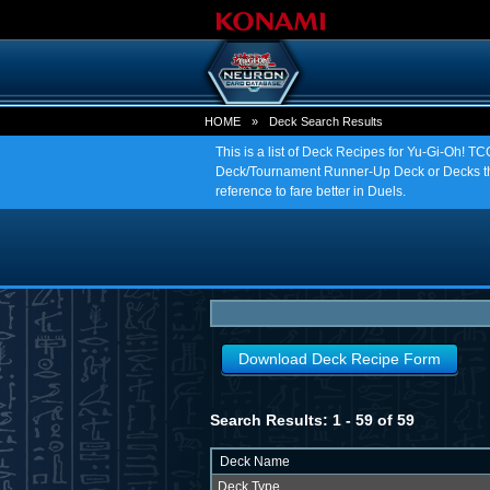
HOME
»
Deck Search Results
This is a list of Deck Recipes for Yu-Gi-Oh! 
Deck/Tournament Runner-Up Deck or Decks tha
reference to fare better in Duels.
Download Deck Recipe Form
Search Results: 1 - 59 of 59
Deck Name
Deck Type