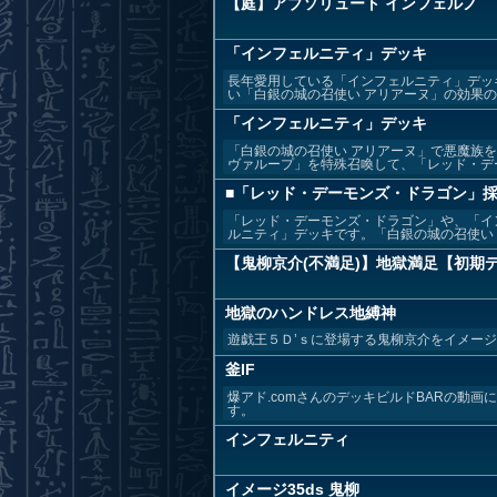
【庭】アブソリュート インフェルノ
「インフェルニティ」デッキ
長年愛用している「インフェルニティ」デッ
い「白銀の城の召使い アリアーヌ」の効果の発
「インフェルニティ」デッキ
「白銀の城の召使い アリアーヌ」で悪魔族
ヴァループ」を特殊召喚して、「レッド・デー
■「レッド・デーモンズ・ドラゴン」
「レッド・デーモンズ・ドラゴン」や、「イ
ルニティ」デッキです。「白銀の城の召使い ア
【鬼柳京介(不満足)】地獄満足【初期デ
地獄のハンドレス地縛神
遊戯王５Ｄ’ｓに登場する鬼柳京介をイメー
釜IF
爆アド.comさんのデッキビルドBARの動
す。
インフェルニティ
イメージ35ds 鬼柳