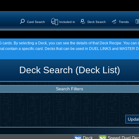
Card Search
Included in
Deck Search
Trends
TCG cards. By selecting a Deck, you can see the details of that Deck Recipe. You c
t contain a specific card. Decks that can be used in DUEL LINKS and MASTER DU
Deck Search (Deck List)
Search Filters
Deck
Speed Duel De