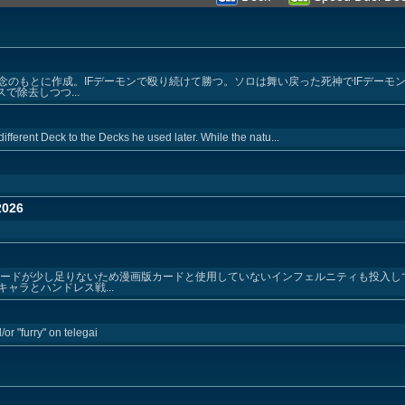
のもとに作成。IFデーモンで殴り続けて勝つ。ソロは舞い戻った死神でIFデーモン
で除去しつつ...
fferent Deck to the Decks he used later. While the natu...
026
カードが少し足りないため漫画版カードと使用していないインフェルニティも投入し
ャラとハンドレス戦...
or "furry" on telegai