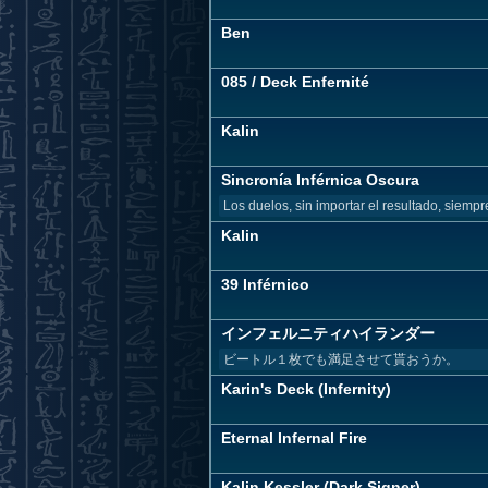
Ben
085 / Deck Enfernité
Kalin
Sincronía Inférnica Oscura
Los duelos, sin importar el resultado, siempre
Kalin
39 Inférnico
インフェルニティハイランダー
ビートル１枚でも満足させて貰おうか。
Karin's Deck (Infernity)
Eternal Infernal Fire
Kalin Kessler (Dark Signer)