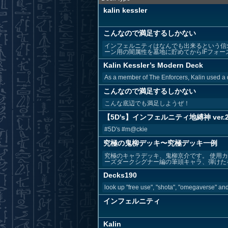
kalin kessler
こんなので満足するしかない
インフェルニティはなんでも出来るという信念
ーン用の闇属性を墓地に貯めてからIFフォース
Kalin Kessler’s Modern Deck
As a member of The Enforcers, Kalin used a di
こんなので満足するしかない
こんな底辺でも満足しようぜ！
【5D's】インフェルニティ地縛神 ver.2
#5D's #m@ckie
究極の鬼柳デッキ〜究極デッキ一例
究極のキャラデッキ、鬼柳京介です。 使用
ーズダークシグナー編の筆頭キャラ、弾けたキ
Decks190
look up "free use", "shota", "omegaverse" and/
インフェルニティ
Kalin