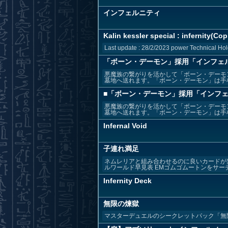
インフェルニティ
Kalin kessler special : infernity(Copi
Last update : 28/2/2023 power Technical Hold 
「ボーン・デーモン」採用「インフェ
悪魔族の繋がりを活かして「ボーン・デーモ
墓地へ送れます。「ボーン・デーモン」は手札
■「ボーン・デーモン」採用「インフ
悪魔族の繋がりを活かして「ボーン・デーモ
墓地へ送れます。「ボーン・デーモン」は手札
Infernal Void
子連れ満足
ネムレリアと組み合わせるのに良いカードが無い
ルワールド早見表 EMゴムゴムートンをサーチす
Infernity Deck
無限の煉獄
マスターデュエルのシークレットパック「無