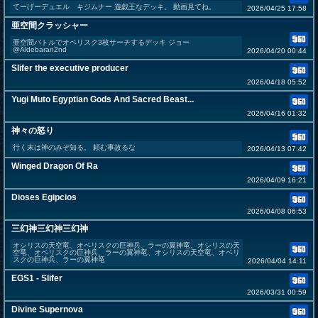
てーげーデュエル キジムナー 遊戯王なデッキ。 動画見てね。
2026/04/25 17:58
亜空間クラッシャー
亜空間バトルでオベリスク3枚サーチするデッキ ジョー
@Aldebaran2nd
2026/04/20 00:44
Slifer the executive producer
2026/04/18 05:52
Yugi Muto Egyptian Gods And Sacred Beast...
2026/04/16 01:32
神々の怒り
行く末は神のみぞ知る。 頼む事故るな
2026/04/13 07:42
Winged Dragon Of Ra
2026/04/09 16:21
Dioses Egipcios
2026/04/08 06:53
三幻神三幻神三幻神
オシリスの天空竜、オベリスクの巨神兵、ラーの翼神竜、オシリスの天
空竜、オベリスクの巨神兵、ラーの翼神竜、オシリスの天空竜、オベリ
スクの巨神兵、ラーの翼神竜
2026/04/04 14:11
EGS1 - Slifer
2026/03/31 00:59
Divine Supernova