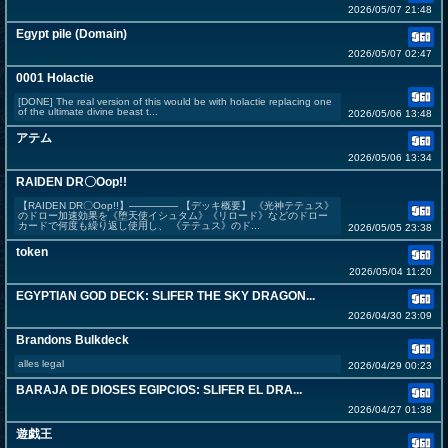
2026/05/07 21:48
Egypt pile (Domain)
2026/05/07 02:47
0001 Holactie
[DONE] The real version of this would be with holactie replacing one
of the ultimate divine beast t...
2026/05/06 13:48
アテム
2026/05/06 13:34
RAIDEN DR〇Oop!!
【RAIDEN DR〇Oop!!】 ​─────── 【デッキ概要】 《光神テテュス》
のドロー加速効果を《堕天使イシュタム》《リロード》などのドロー
カードで何度も繰り返し使用し、 《テテュス》のド...
2026/05/05 23:38
token
2026/05/04 11:20
EGYPTIAN GOD DECK: SLIFER THE SKY DRAGON...
2026/04/30 23:09
Brandons Bulkdeck
alles legal
2026/04/29 00:23
BARAJA DE DIOSES EGIPCIOS: SLIFER EL DRA...
2026/04/27 01:38
遊戯王