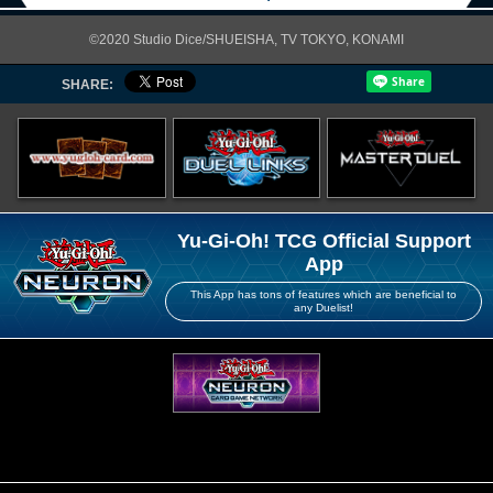
©2020 Studio Dice/SHUEISHA, TV TOKYO, KONAMI
SHARE:
Yu-Gi-Oh! TCG Official Support
App
This App has tons of features which are beneficial to
any Duelist!