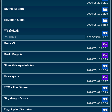
2026/05/20 09:21
Divine Beasts
2026/05/18 18:38
Egyptian Gods
2026/05/18 04:53
三幻神結集
神、降臨！
2026/05/16 11:52
Decks3
2026/05/16 08:31
Dark Magician
2026/05/16 08:19
Slifer il drago del cielo
2026/05/15 10:36
three gods
2026/05/09 17:17
TCG - The Divine
2026/05/09 15:29
Sky dragon's wrath
2026/05/08 00:06
Egypt pile (Domain)