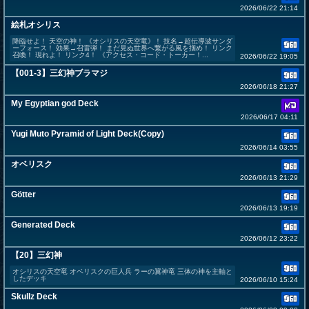
2026/06/22 21:14
絵札オシリス
降臨せよ！ 天空の神！ 《オシリスの天空竜》！ 技名→超伝導波サンダ
ーフォース！ 効果→召雷弾！ まだ見ぬ世界へ繋がる風を掴め！ リンク
召喚！ 現れよ！ リンク4！ 《アクセス・コード・トーカー！...
2026/06/22 19:05
【001-3】三幻神ブラマジ
2026/06/18 21:27
My Egyptian god Deck
2026/06/17 04:11
Yugi Muto Pyramid of Light Deck(Copy)
2026/06/14 03:55
オベリスク
2026/06/13 21:29
Götter
2026/06/13 19:19
Generated Deck
2026/06/12 23:22
【20】三幻神
オシリスの天空竜 オベリスクの巨人兵 ラーの翼神竜 三体の神を主軸と
したデッキ
2026/06/10 15:24
Skullz Deck