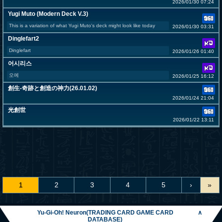
2026/01/30 07:24
Yugi Muto (Modern Deck V.3)
This is a variation of what Yugi Muto's deck might look like today
2026/01/30 03:31
Dinglefart2
Dinglefart
2026/01/26 01:40
어시리스
오예
2026/01/25 16:12
創生-奇跡と創造の神力(26.01.02)
2026/01/24 21:04
光創世
2026/01/22 13:11
1
2
3
4
5
›
»
Yu-Gi-Oh! Neuron(TRADING CARD GAME CARD
∧
DATABASE)