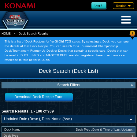
Log in
English
?
HOME
»
Deck Search Results
This is a list of Deck Recipes for Yu-Gi-Oh! TCG cards. By selecting a Deck, you can see
the details of that Deck Recipe. You can search for a Tournament Championship
Deck/Tournament Runner-Up Deck or Decks that contain a specific card. Decks that can
be used in DUEL LINKS and MASTER DUEL are also registered here; use them as a
reference to fare better in Duels.
Deck Search (Deck List)
Search Filters
∧
Download Deck Recipe Form
Search Results: 1 - 100 of 939
Deck Name
Deck Type /Date & Time of Last Update:
Deck Type
∨