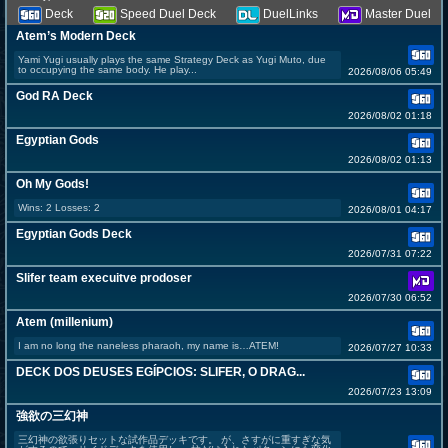
Deck
Speed Duel Deck
DuelLinks
Master Duel
Atem’s Modern Deck
Yami Yugi usually plays the same Strategy Deck as Yugi Muto, due
to occupying the same body. He play...
2026/08/06 05:49
God RA Deck
2026/08/02 01:18
Egyptian Gods
2026/08/02 01:13
Oh My Gods!
Wins: 2 Losses: 2
2026/08/01 04:17
Egyptian Gods Deck
2026/07/31 07:22
Slifer team execuitve prodoser
2026/07/30 06:52
Atem (millenium)
I am no long the naneless pharaoh, my name is…ATEM!
2026/07/27 10:33
DECK DOS DEUSES EGÍPCIOS: SLIFER, O DRAG...
2026/07/23 13:09
強欲の三幻神
三幻神の欲張りセットな試作品デッキです。 が、さすがに重すぎな気