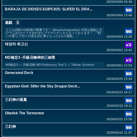
2026/03/06 03:38
BARAJA DE DIOSES EGIPCIOS: SLIFER EL DRA...
2026/03/04 13:46
遊戯 王
どうも緋眼の決闘者の榮夏です！ (@natsuhappyeika) 今回は遊戯と王
(アテム)のカードを合わせたブラマジデッキとなっております！ 『“戦
いの儀”にて別々の道を歩む事となった2人の遊戯。...
2026/03/03 13:38
태양의 최고신
2026/03/02 13:45
MD檢定3–升級召喚神的三劍客
MD檢定3 — 升級召喚 MD Proficiency Test 3 — Tribute Summon
2026/03/01 12:54
Generated Deck
2026/02/25 15:34
Egyptian God: Slifer the Sky Dragon Deck...
2026/02/23 16:17
三幻神の落胤
2026/02/22 18:11
Obelisk The Tormentor
2026/02/22 15:58
三幻神
2026/02/22 11:07