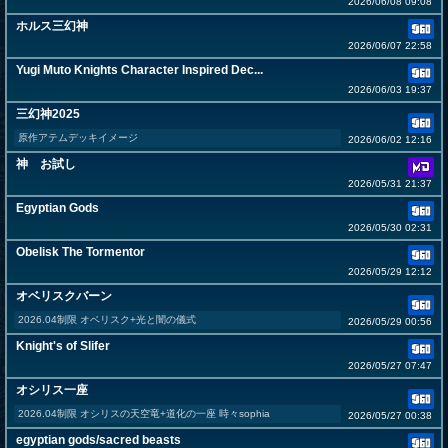
2026/06/08 09:08
ホルス三幻神
2026/06/07 22:58
Yugi Muto Knights Character Inspired Dec...
2026/06/03 19:37
三幻神2025
原作アテムデッキイメージ
2026/06/02 12:16
神 お試し
2026/05/31 21:37
Egyptian Gods
2026/05/30 02:31
Obelisk The Tormentor
2026/05/29 12:12
オベリスクバーン
2026.04制限 オベリスク+光と闇の儀式
2026/05/29 00:56
Knight's of Slifer
2026/05/27 07:47
オシリス一座
2026.04制限 オシリスの天空竜+道化の一座 時々sophia
2026/05/27 00:38
egyptian gods/sacred beasts