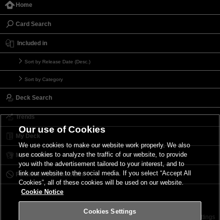
Home
Card Search
Included in
Sort by Release Date (Desc.)
Sort by Category
Deck Search
Trends
Our use of Cookies
My Deck
We use cookies to make our website work properly. We also
use cookies to analyze the traffic of our website, to provide
My Card List
you with the advertisement tailored to your interest, and to
link our website to the social media. If you select “Accept All
Forbidden & Limited List
Cookies”, all of these cookies will be used on our website.
Cookie Notice
Cookies Settings
Contact
Terms of Use
Terms of Use
Cookies Settings