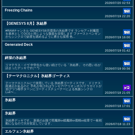
2026/07/20 02:53
Freezing Chains
2026/07/19 22:20
【GENESYS 8月】氷結界
#RAMチャンネル GENESYS8月環境の氷結界です ランセア＋封魔団
を基本としてOCGと同じような盤面を目指します ファーストペンギン
からシンクロで妨害を踏めるように勇士も採用 色...
2026/07/19 16:00
Generated Deck
2026/07/19 01:42
絆深の氷結界
リマテラス・イヴ 中学生から使い続けている「氷結界」 その思い出が
詰まったデッキです( ^ ^)
2026/07/19 00:56
【テーマクロニクル】氷結界ゴーティス
テーマクロニクルにて使用している 氷結界ゴーティスです。 ドミナス
罠適正があるのと 手札が良ければランセア/アリオンポス/ドラガイトが
並びつつ相手ターンにゴーティスチューナーによる魚族シンクロ
Lv4〜...
2026/07/18 21:05
氷結界
2026/07/18 17:01
氷結界
氷結界デッキです。 新規のお陰で照魔師or鏡魔師or霜精or紋章で一枚初
動になるので大分安定しています、
2026/07/18 11:23
エルフェン氷結界