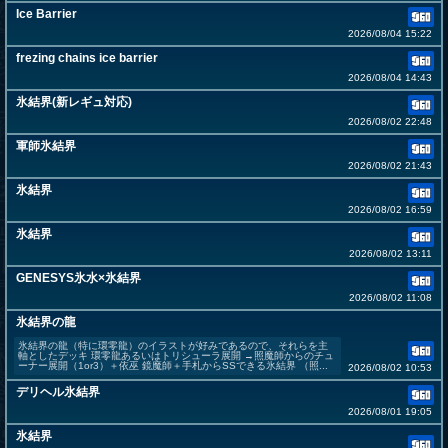
Ice Barrier
2026/08/04 15:22
frezing chains ice barrier
2026/08/04 14:43
氷結界(新レギュ対応)
2026/08/02 22:48
軍師氷結界
2026/08/02 21:43
氷結界
2026/08/02 16:59
氷結界
2026/08/02 13:11
GENESYS氷水×氷結界
2026/08/02 11:08
氷結界の龍
氷結界の龍（特に環零龍）のイラストが好みであるので、それらを主
軸としたデッキ 環零龍あるいはトリシューラ展開 →照魔師からのチュ
ーナー展開（1or3）＋依巫 鏡魔師＋手札からSSできる氷結界 （照...
2026/08/02 10:53
デリヘル氷結界
2026/08/01 19:05
氷結界