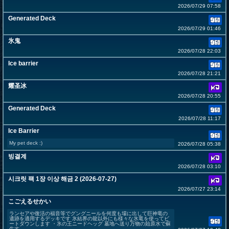
2026/07/29 07:58
Generated Deck
2026/07/29 01:46
氷鬼
2026/07/28 22:03
Ice barrier
2026/07/28 21:21
耀圣冰
2026/07/28 20:55
Generated Deck
2026/07/28 11:17
Ice Barrier
My pet deck :)
2026/07/28 05:38
빙결계
2026/07/28 03:10
시크릿 팩 1장 이상 해금 2 (2026-07-27)
2026/07/27 23:14
こごえるせかい
ランセアや復活の福音等でグングニールを何度も場に出して巨神竜の
遺跡を適用するデッキです 氷結界の龍以外にも様々な氷竜を使ってビ
ートダウンします ・氷の王ニードヘッグ 墓地へ送り万物の始原水で蘇
生す...