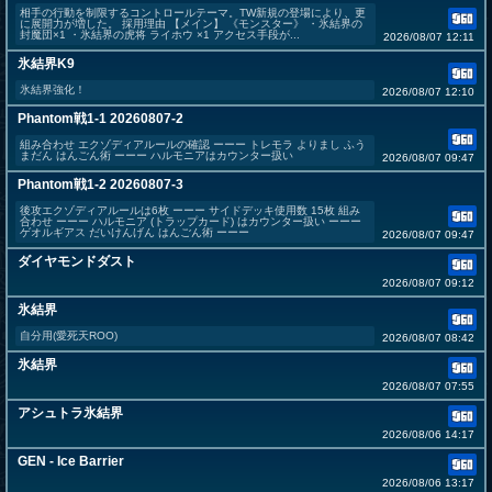
相手の行動を制限するコントロールテーマ。TW新規の登場により、更
に展開力が増した。 採用理由 【メイン】 《モンスター》 ・氷結界の
封魔団×1 ・氷結界の虎将 ライホウ ×1 アクセス手段が...
2026/08/07 12:11
氷結界K9
氷結界強化！
2026/08/07 12:10
Phantom戦1-1 20260807-2
組み合わせ エクゾディアルールの確認 ーーー トレモラ よりまし ふう
まだん はんごん術 ーーー ハルモニアはカウンター扱い
2026/08/07 09:47
Phantom戦1-2 20260807-3
後攻エクゾディアルールは6枚 ーーー サイドデッキ使用数 15枚 組み
合わせ ーーー ハルモニア (トラップカード) はカウンター扱い ーーー
ゲオルギアス だいけんげん はんごん術 ーーー
2026/08/07 09:47
ダイヤモンドダスト
2026/08/07 09:12
氷結界
自分用(愛死天ROO)
2026/08/07 08:42
氷結界
2026/08/07 07:55
アシュトラ氷結界
2026/08/06 14:17
GEN - Ice Barrier
2026/08/06 13:17