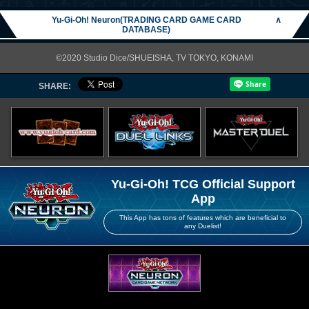
Yu-Gi-Oh! Neuron(TRADING CARD GAME CARD
∧
DATABASE)
©2020 Studio Dice/SHUEISHA, TV TOKYO, KONAMI
SHARE:
Yu-Gi-Oh! TCG Official Support
App
This App has tons of features which are beneficial to
any Duelist!