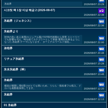
氷結界
2026/08/07 23:29
시크릿 팩 1장 이상 해금 2 (2026-08-07)
2026/08/07 22:38
氷結界（ジェネシス）
2026/08/07 22:36
氷結界より
対仲の良い友人達用(カジュアル風)でDT時代初期から背景 ストーリー
でも影響を与え、時を経てカテゴリーとして単独 運用が出来るように
なった-氷結界-テーマになります。 ターミナルワールド強化...
2026/08/07 22:00
冰结界
2026/08/07 20:48
リチュア氷結界
2026/08/07 15:28
氷水氷結界（神）
2026/08/07 13:46
氷結界
横並び展開し増G受けがとても弱いため、うらら・指名者フル投入、ド
ロバも複数枚採用してます。
2026/08/07 12:20
氷結界
2026/08/07 12:13
01 氷結界