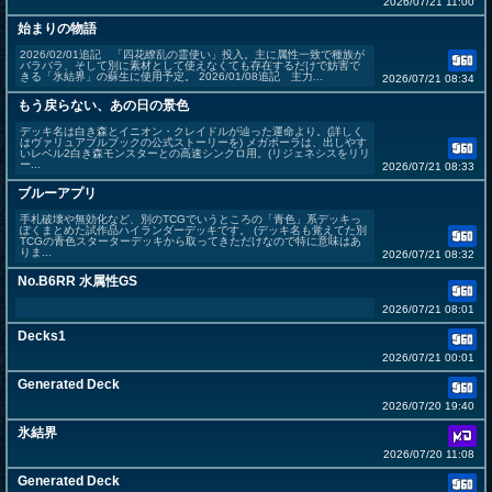
2026/07/21 11:00
始まりの物語
2026/02/01追記 「四花繚乱の霊使い」投入。主に属性一致で種族が
バラバラ、そして別に素材として使えなくても存在するだけで妨害で
きる「氷結界」の蘇生に使用予定。 2026/01/08追記 主力...
2026/07/21 08:34
もう戻らない、あの日の景色
デッキ名は白き森とイニオン・クレイドルが辿った運命より。(詳しく
はヴァリュアブルブックの公式ストーリーを) メガポーラは、出しやす
いレベル2白き森モンスターとの高速シンクロ用。(リジェネシスをリリ
ー...
2026/07/21 08:33
ブルーアプリ
手札破壊や無効化など、別のTCGでいうところの「青色」系デッキっ
ぽくまとめた試作品ハイランダーデッキです。 (デッキ名も覚えてた別
TCGの青色スターターデッキから取ってきただけなので特に意味はあ
りま...
2026/07/21 08:32
No.B6RR 水属性GS
2026/07/21 08:01
Decks1
2026/07/21 00:01
Generated Deck
2026/07/20 19:40
氷結界
2026/07/20 11:08
Generated Deck