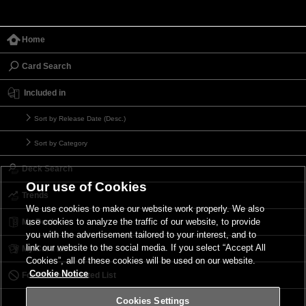
Home
Card Search
Included in
Sort by Release Date (Desc.)
Sort by Category
Deck Search
Our use of Cookies
Trends
We use cookies to make our website work properly. We also
use cookies to analyze the traffic of our website, to provide
My Deck
you with the advertisement tailored to your interest, and to
link our website to the social media. If you select “Accept All
My Card List
Cookies”, all of these cookies will be used on our website.
Cookie Notice
Forbidden & Limited List
Cookies Settings