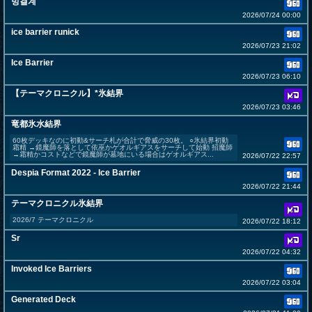
빙결계
2026/07/24 00:00
ice barrier runick
2026/07/23 21:02
Ice Barrier
2026/07/23 06:10
【テーマクロニクル】*氷結界
2026/07/23 03:46
竜都氷水結界
60枚デッキなのに初動&サーチ札が合計で脅威の30枚。 ○氷結界初動
霜精 →鏡魔師を落として依巫かゲオルギアスをサーチして始動 招魔師
→霜精かコストなどで鏡魔師が墓地にいる場合はゲオルギアス...
2026/07/22 22:57
Despia Format 2022 - Ice Barrier
2026/07/22 21:44
テーマクロニクル氷結界
2026/7 テーマクロニクル
2026/07/22 18:12
Sr
2026/07/22 04:32
Invoked Ice Barriers
2026/07/22 03:04
Generated Deck