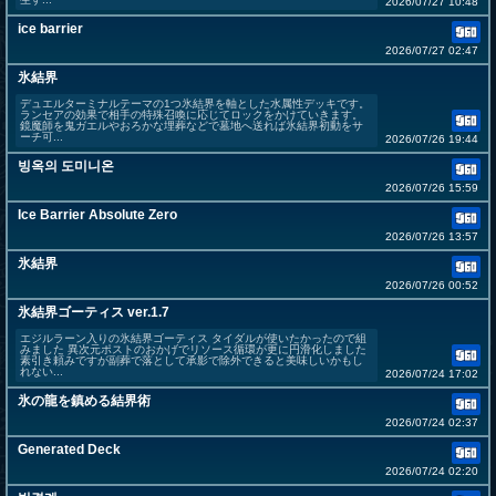
2026/07/27 10:48
ice barrier
2026/07/27 02:47
氷結界
デュエルターミナルテーマの1つ氷結界を軸とした水属性デッキです。
ランセアの効果で相手の特殊召喚に応じてロックをかけていきます。
鏡魔師を鬼ガエルやおろかな埋葬などで墓地へ送れば氷結界初動をサ
ーチ可...
2026/07/26 19:44
빙옥의 도미니온
2026/07/26 15:59
Ice Barrier Absolute Zero
2026/07/26 13:57
氷結界
2026/07/26 00:52
氷結界ゴーティス ver.1.7
エジルラーン入りの氷結界ゴーティス タイダルが使いたかったので組
みました 異次元ポストのおかげでリソース循環が更に円滑化しました
素引き頼みですが副葬で落として承影で除外できると美味しいかもし
れない...
2026/07/24 17:02
氷の龍を鎮める結界術
2026/07/24 02:37
Generated Deck
2026/07/24 02:20