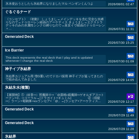
氷水使おうとしたら氷結界になりましたマル ペンギンくんつよ
2026/08/01 02:47
ぐるぐるナード
《コンセプト》 《初動》 しょうまし→メインデッキを含む完全な水縛
りなので→ドゥローレン経由のアーケティス きょうまし→エクストラ
デッキのみの水属性シンクロ縛りなので→巫女イヴ経由のドゥローレン
＋...
2026/07/31 11:31
Generated Deck
2026/07/30 15:25
Ice Barrier
This deck represents the real deck that I play and is updated
whenever I change the real deck
2026/07/30 01:09
神子イブ氷結界
氷結界カジュアル用 増G重いのでドロバ採用 神子イブが返ってきたの
で組み込んでみました
2026/07/29 14:05
氷結氷水(複製)
【展開例】①（紋章⇨）照魔師※⇨「@霜精c鏡魔師⇨ゲオルギアス⇨ト
ークン×3」⇨コーラル→[ドラガイト+ギュミル] ②（揺籃
⇨）ラーン+竜騎隊⇨exランセア+「@」→[ランセア+アーケティス...
2026/07/29 12:17
Generated Deck
2026/07/29 11:49
Generated Deck
2026/07/29 11:28
氷結界