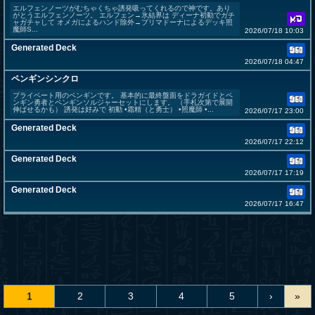
エルフェンノーツがむちゃくちゃ誘発吸ってくれるので神です。あり
がとうエルフェンノーツ。 エルフェン→氷結界は ディーナ初動でガチ
ャガチャして オメガによるハンド除外→プリマドーナによるデッキ照
魔師S...
2026/07/18 10:03
Generated Deck
2026/07/18 04:47
ペンギンシンクロ
プライベート用のペンギンです。 基本的に最終盤面をドラガイドとペ
ンギン勇者とペンギンソルジャーセットにします。 （手札次第で展開
伸ばせるかも） 誘発は好みで 初動 •霜精（と勇士） •照魔師 •...
2026/07/17 23:00
Generated Deck
2026/07/17 22:12
Generated Deck
2026/07/17 17:19
Generated Deck
2026/07/17 16:47
1
2
3
4
5
›
»