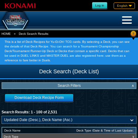
Log in
English
?
HOME
»
Deck Search Results
This is a list of Deck Recipes for Yu-Gi-Oh! TCG cards. By selecting a Deck, you can see
the details of that Deck Recipe. You can search for a Tournament Championship
Deck/Tournament Runner-Up Deck or Decks that contain a specific card. Decks that can
be used in DUEL LINKS and MASTER DUEL are also registered here; use them as a
reference to fare better in Duels.
Deck Search (Deck List)
Search Filters
∧
Download Deck Recipe Form
Search Results: 1 - 100 of 2,531
Deck Name
Deck Type /Date & Time of Last Update:
Deck Type
∨