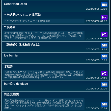
Generated Deck
2026/08/06 10:19
**氷結界(ハルモニア採用型)
・ベースデッキ(デッキコード): 4kwu3vp
2026/08/06 01:12
**氷結界
(2026/08/06更新) マスターデュエル用の氷結界デッキ。 単発の効果無
効のような妨害がない代わりに、強力な永続効果を持つ「氷結界」モ
ンスターや大型のSモンスターを展開するデッキ。 「...
2026/08/06 00:54
【過去作】氷水結界Ver1.1
2026/08/05 18:02
Ice barrier
2026/08/05 16:22
氷結界
◇基本 ランセアを出すことを目指す 召喚権は照魔師に優先して使う ◇
照魔師+鏡魔師による展開 (依巫+鏡魔師でも可) 【展開方法】 ①照魔師
ns ②照魔師efで手札の鏡魔師を捨て、ゲオルギアスs...
2026/08/05 14:50
barrière de glace
2026/08/04 20:20
異次元海溝
異次元海溝を使おうデッキ コンボに寄せすぎて1妨害で何もできなくな
ると自分も相手も面白くないので氷結界よりの構築に 先攻は最低でも
ドゥローレンとクオンダムで任意のレベル10を出せる状態にするのが
理想...
2026/08/04 20:09