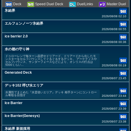
Deck
Speed Duel Deck
DuelLinks
Master Duel
氷結界
2026/08/08 02:10
エルフェンノーツ氷結界
2026/08/08 00:55
ice barrier 2.0
2026/08/08 00:36
水の都の守り神
ドゥローレンで毎ターン晶壁やドリアード、ドリアードから出したモ
ンスターをセルフバウンスしてぐるぐるするデッキ。 アーケティスや
セルフバウンス、サンダーフォースなどにより、オシリスの打点は
5000くらい...
2026/08/08 00:19
Generated Deck
2026/08/07 23:45
デッキ102 呼び水エリア
水属性でまとめた『水霊使いエリア』デッキ 相手ターンにコントロー
ル奪取を目指す
2026/08/07 23:44
Ice Barrier
2026/08/07 23:39
Ice Barrier(Genesys)
2026/08/07 23:38
氷結界 新規採用