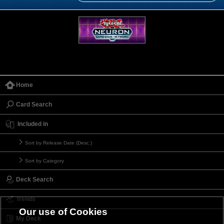
Home
Card Search
Included in
Sort by Release Date (Desc.)
Sort by Category
Deck Search
Trends
Our use of Cookies
My Deck