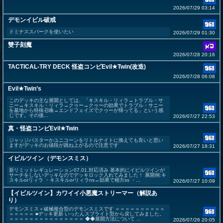
2026/07/29 03:14
デモンイビル破戒
ドミナススパークを使いたい
2026/07/29 01:30
雙子刻魔
2026/07/28 20:16
TACTICAL-TRY DECK 怪盗コンビEvil★Twin(改造)
2026/07/28 06:08
Evil★Twin’s
このデッキの主な展開としては、「キスキル・リィラ→トラブル・サ
ニー→キスキル・リィラ→クゥー→クゥーの効果でトラブル・サニー
を墓地から特殊召喚→エンドフェイズでクゥーが帰ってる」という感
じです。その後...
2026/07/27 22:53
真・怪盗コンビEvil★Twin
ジャッジバスターかユニコーンをリトルナイトに換えても良いと思い
ますがデッキのお値段が跳ね上がるので注意です
2026/07/27 18:31
イビルツイン（デモンスミス）
新リミットレギュレーション07.01.対応済み 基本的にイビルツインが
サーチをしないデッキなのでデッキロック入れてみました！ 展開例:キ
スキルorリィラ ・キスキルorリィラns→効果で相方ss ・...
2026/07/27 10:09
【イビルツイン】カワイイ小悪魔ストリーマー（解説あ
り）
デモンスミス＋破械複合型のデモンスミスです ＝＝＝＝＝＝＝＝＝＝
＝＝＝＝＝ ■デッキ更新 いったんスプライト型から戻してみました。
＝＝＝＝＝＝＝＝＝＝＝＝＝＝＝ ◆◆展開方法について ...
2026/07/26 20:05