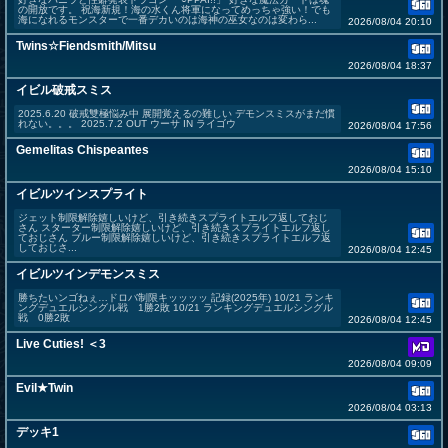
の開放です。 祝海新規！海の水くん将軍になってめっちゃ強い！でも
海になれるモンスターで一番デカいのは海神の巫女なのは変わら...
2026/08/04 20:10
Twins☆Fiendsmith/Mitsu
2026/08/04 18:37
イビル破戒スミス
2025.6.20 破戒雙極悩み中 展開覚えるの難しい デモンスミスがまだ慣
れない。。。 2025.7.2 OUT ウーサ IN ライゴウ
2026/08/04 17:56
Gemelitas Chispeantes
2026/08/04 15:10
イビルツインスプライト
ジェット制限解除嬉しいけど、引き続きスプライトエルフ返しておじ
さん スターター制限解除嬉しいけど、引き続きスプライトエルフ返し
ておじさん ブルー制限解除嬉しいけど、引き続きスプライトエルフ返
しておじさ...
2026/08/04 12:45
イビルツインデモンスミス
勝ちたいンゴねぇ…ドロバ制限キッッッッ 記録(2025年) 10/21 ランキ
ングデュエルシングル戦 1勝2敗 10/21 ランキングデュエルシングル
戦 0勝2敗
2026/08/04 12:45
Live Cuties! ＜3
2026/08/04 09:09
Evil★Twin
2026/08/04 03:13
デッキ1