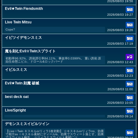
2026/08/03 19:56
Evil★Twin Fiendsmith
2026/08/03 19:27
Live Twin Mitsu
Cope?
2026/08/03 19:26
イビツイデモンスミス
2026/08/03 17:19
魔を刻むEvil☆Twinスプライト
初動率96.92%、誘発誘引率84.11%、事故率0.0399%。 重い誘発:原
始生命態ニビル、ドロール&ロックバード
2026/08/03 12:43
イビルスミス
2026/08/03 12:23
Evil★Twin 刻魔 破械
2026/08/03 11:00
best deck oat
2026/08/03 10:05
Live/Spright
2026/08/03 09:14
デモンスミスイビルツイン
【Live☆Twin キスキルorリィラ1枚初動】 ☆キスキルorリィラns、効果
で相方ss ☆キスキル素材にディールls、効果でスウィート落とす。効果
でスウィート蘇生。 ☆リィラとスウィート素材にジ...
2026/08/03 09:14