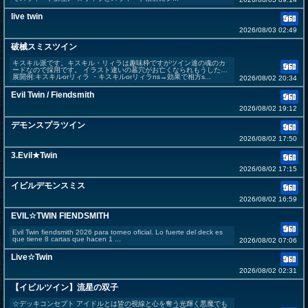
live twin
2026/08/03 02:49
破械スミスツイン
キスキル派です。キスキル・リィラは趣味枠ですがツイン達の魂のカ
ードなので採用です。 イラスト違いの墓穴がお亡くなられもうした…
展開例:キスキルorリィラ ・キスキルorリィラns→効果で相方s...
2026/08/02 20:34
Evil Twin / Fiendsmith
2026/08/02 19:12
デモンスプラツイン
2026/08/02 17:50
3.Evil★Twin
2026/08/02 17:15
イビルデモンスミス
2026/08/02 16:59
EVIL☆TWIN FIENDSMITH
Evil Twin fiendsmith 2026 para torneo oficial. Lo fuerte del deck es
que tiene 8 cartas que hacen 1 ...
2026/08/02 07:06
Live☆Twin
2026/08/02 02:31
【イビルツイン】流星の双子
☆デッキコンセプト アイドルとは皆の視線と心を奪う光輝く悪魔でも