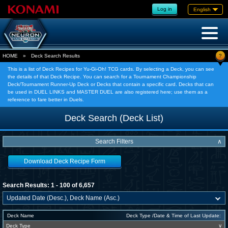
Log in
English
?
HOME
»
Deck Search Results
This is a list of Deck Recipes for Yu-Gi-Oh! TCG cards. By selecting a Deck, you can see
the details of that Deck Recipe. You can search for a Tournament Championship
Deck/Tournament Runner-Up Deck or Decks that contain a specific card. Decks that can
be used in DUEL LINKS and MASTER DUEL are also registered here; use them as a
reference to fare better in Duels.
Deck Search (Deck List)
Search Filters
∧
Download Deck Recipe Form
Search Results: 1 - 100 of 6,657
Deck Name
Deck Type /Date & Time of Last Update:
Deck Type
∨