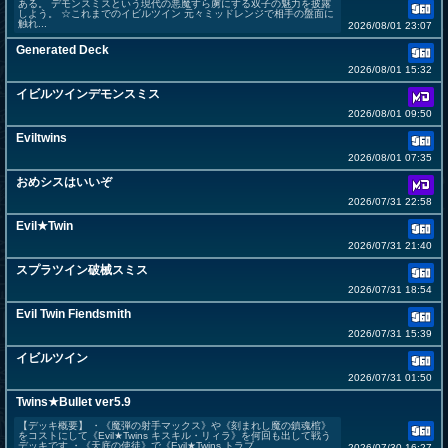
ある。 デモンスミスという現代の悪魔すら虜にする双子の魅力を披露
しよう。 ☆これまでのイビルツイン 元々ミッドレンジで相手の盤面に
触れ...
2026/08/01 23:07
Generated Deck
2026/08/01 15:32
イビルツインデモンスミス
2026/08/01 09:50
Eviltwins
2026/08/01 07:35
おめシスはいいぞ
2026/07/31 22:58
Evil★Twin
2026/07/31 21:40
スプラツイン破械スミス
2026/07/31 18:54
Evil Twin Fiendsmith
2026/07/31 15:39
イビルツイン
2026/07/31 01:50
Twins★Bullet ver5.9
【デッキ概要】 ・《魔弾の射手マックス》や《刻まれし魔の鎮魂棺》
をコストにして《Evil★Twins キスキル・リィラ》を何回も出して戦う
デッキです ・《天底の使徒》で《Evil★Twins トラブ...
2026/07/30 16:27