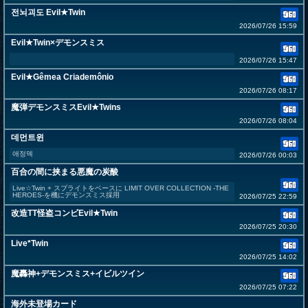
전뇌괴도 Evil★Twin
2026/07/26 15:59
Evil★Twin×デモンスミス
2026/07/26 15:47
Evil★Gêmea Criademônio
2026/07/26 08:17
魔弾デモンスミスEvil★Twins
2026/07/26 08:04
데먼트윈
애정덱
2026/07/26 00:03
百合の間に挟まる悪魔の炭酸
Live☆Twin + スプライトをベースに LIMIT OVER COLLECTION -THE
HEROES-を機にデモンスミス採用
2026/07/25 22:59
改造TT怪盗コンビEvil★Twin
2026/07/25 20:30
Live*Twin
2026/07/25 14:02
魔轟神+デモンスミス+イビルツイン
2026/07/25 07:22
海外未登場カード