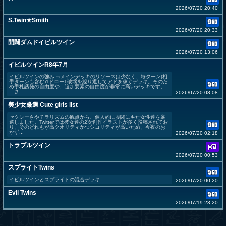
2026/07/20 20:40
S.Twin★Smith
2026/07/20 20:33
開闢ダムドイビルツイン
2026/07/20 13:06
イビルツインR8年7月
イビルツインの強み ⇨メインデッキのリソースは少なく、毎ターン(相
手ターンも含む)1ドロー1破壊を繰り返してアドを稼ぐデッキ。そのた
め手札誘発の自由度や、追加要素の自由度が非常に高いデッキです。
さ...
2026/07/20 08:08
美少女厳選 Cute girls list
セクシーさやチラリズムの観点から、個人的に股関にキた女性達を厳
選しました。Twitterでは彼女達の2次創作イラストが多く投稿されてお
り、そのどれもが高クオリティかつシコリティが高いため、今夜のお
かず...
2026/07/20 02:18
トラブルツイン
2026/07/20 00:53
スプライトTwins
イビルツインとスプライトの混合デッキ
2026/07/20 00:20
Evil Twins
2026/07/19 23:20