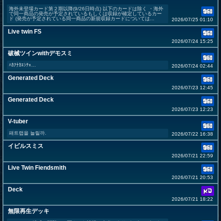
海外未登場カード第２期以降(9/26日時点) 以下のカードは除く ・海外
で同一商品の発売が予定されているもしくは収録が確定しているカー
ド (発売が予定されている同一商品の新規収録カードについては...
2026/07/25 01:10
Live twin FS
2026/07/24 15:25
破械ツインwithデモスミ
ﾊｶｱﾅｶｴｼﾃｪ…
2026/07/24 02:44
Generated Deck
2026/07/23 12:45
Generated Deck
2026/07/23 12:23
V-tuber
패트랩을 늘릴까.
2026/07/22 16:38
イビルスミス
2026/07/21 22:59
Live Twin Fiendsmith
2026/07/21 20:53
Deck
2026/07/21 18:22
無限再生デッキ