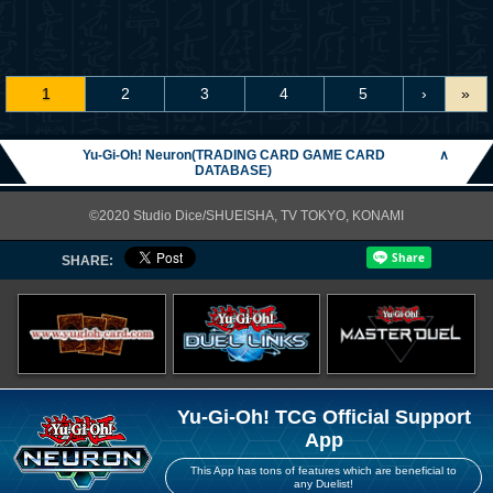
1
2
3
4
5
›
»
Yu-Gi-Oh! Neuron(TRADING CARD GAME CARD
∧
DATABASE)
©2020 Studio Dice/SHUEISHA, TV TOKYO, KONAMI
SHARE:
Yu-Gi-Oh! TCG Official Support
App
This App has tons of features which are beneficial to
any Duelist!