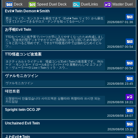
Deck
Speed Duel Deck
DuelLinks
Master Duel
Evil★Twin Demon★Smith
君は「リィラ」モンスターを蘇生できて《Evil★Twin リィラ》から蘇生
できて1ドローできるサロス・ナンナを知ってるかーい？
2026/08/07 01:36
お手軽Evil Twin
TTDをベースに低予算でパーツが手に入りやすくなったため作成しまし
た。 完全先行型デッキですがドロー系誘発にかなり弱いため今期のデ
ッキと比べると弱めです。 ですがTTD改造の中では強めなためイビル
ツ...
2026/08/07 00:54
TTD怪盗コンビ改造案
タクティカルトライデッキ 怪盗コンビEvil☆Twinの改造案です。 INカ
ード ・モンスター ドロール&ロックバード×3 屋敷わらし×2 エフェク
ト・ヴェーラー×3 Live☆Twinリィラ・スウ...
2026/08/07 00:54
ヴァルモニカツイン
ヴァルモニカツイン
2026/08/06 23:45
데먼트윈
신청받아서 만들었습니다 사이드덱은 상황따라 취향따라 쓰시면 되는
카드임당
2026/08/06 18:21
Spright twin OCG JP
2026/08/06 18:07
Unchained Evil Twin
2026/08/06 15:11
よわEvil★Twin