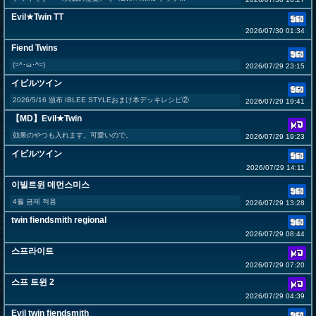
Evil★Twin TT
2026/07/30 01:34
Fiend Twins
(=^･ω･^=)
2026/07/29 23:15
イビルツイン
2026/5/16 頒布 IBLEE STYLEおまけ本デッキレシピ②
2026/07/29 19:41
【MD】Evil★Twin
効果のやつも入れます。可愛いので。
2026/07/29 19:23
イビルツイン
2026/07/29 14:11
이빌트윈 데먼스미스
4월 금제 적용
2026/07/29 13:28
twin fiendsmith regional
2026/07/29 08:44
스프라이트
2026/07/29 07:20
스프 트윈 2
2026/07/29 04:39
Evil twin fiendsmith