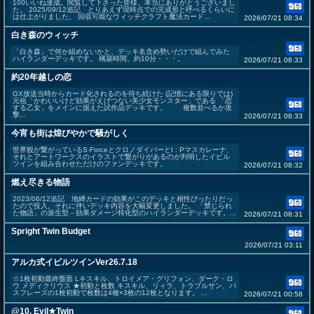
100いいね達成。閲覧して下さった皆様、本当にありがとうございまし
た。 2025/09/12追記 とりあえず現時点での完成形と呼べるくらいに
は仕上がりました。 回収可能なウィッチクラフト魔法カード...
2026/07/21 08:34
白き森のウィッチ
「白き森」で何か組めないかと、デッキ名含め勢いだけで組んでみた
ハイランダーデッキです。 構築時間、約10分・・・。
2026/07/21 08:33
約20年越しの恋
GX放送当時からカード化されるのを待ち続けた (記憶にある限りでは)
元祖「かわいいけど効果がえげつない美少女モンスター」である 「恋
する乙女」をメインに据えた試作品デッキです。 複数並べるか攻
撃...
2026/07/21 08:33
今宵も街は煌びやかで騒がしく
世界観が繋がっているS-ForceとクロノダイバーとI : Pマスカレーナ、
それとアートワークスのイラストで繋がりがあるのが判明したイビル
ツインを組み合わせただけのファンデッキです。
2026/07/21 08:32
燃え尽きる物語
2023/06/12追記 地縛カードの効果がこのデッキと相性ぴったりだっ
たので投入。それに伴いデッキ内容を大幅変更しました。 「禁じられ
た物語」の派生型－効果ダメージ特化型のハイランダーデッキです。...
2026/07/21 08:31
Spright Twin Budget
2026/07/21 03:11
アルカ式イビルツインVer26.7.18
☆1枚初動最終盤面 Lキスキル、トロイメア・グリフォン、ダーク・ロ
ウ メディクリウス ★初動と枚数 キスキル、リィラ、トラブルサン、パ
スフレーズの1枚初動で枚数は4種×3枚の12枚となります。 ...
2026/07/21 00:58
@10. Evil★Twin