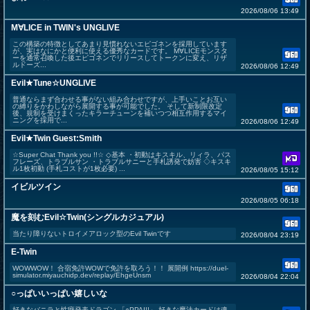
2026/08/06 13:49
M∀LICE in TWIN's UNGLIVE
この構築の特徴としてあまり見慣れないエピゴネンを採用しています
が、実はなにかと便利に使える優秀なカードです。 M∀LICEモンスタ
ーを通常召喚した後エピゴネンでリリースしてトークンに変え、リザ
ルドーズ...
2026/08/06 12:49
Evil★Tune☆UNGLIVE
普通ならまず合わせる事がない組み合わせですが、上手いことお互い
の縛りをかわしながら展開する事が可能でした。 そして新制限改定
後、規制を受けまくったキラーチューンを補いつつ相互作用するマイ
ニングを採用で...
2026/08/06 12:49
Evil★Twin Guest:Smith
☆Super Chat Thank you !!☆ ◇基本 ・初動はキスキル、リィラ、パス
フレーズ、トラブルサン ・トラブルサニーと手札誘発で妨害 ◇キスキ
ル1枚初動 (手札コストが1枚必要) ...
2026/08/05 15:12
イビルツイン
2026/08/05 06:18
魔を刻むEvil☆Twin(シングルカジュアル)
当たり障りないトロイメアロック型のEvil Twinです
2026/08/04 23:19
E-Twin
WOWWOW！ 合宿免許WOWで免許を取ろう！！ 展開例 https://duel-
simulator.miyauchidp.dev/replay/EhgeUnsm
2026/08/04 22:04
○っぱいいっぱい嬉しいな
好きなバニラと性癖発表ドラゴン 「○PPAI!!」 好きな魔法カードは魂