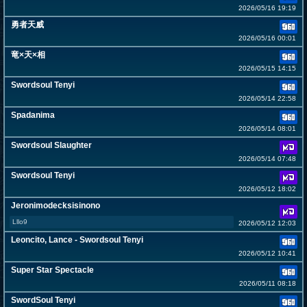
2026/05/16 19:19
勇者天威
2026/05/16 00:01
竜×天×相
2026/05/15 14:15
Swordsoul Tenyi
2026/05/14 22:58
Spadanima
2026/05/14 08:01
Swordsoul Slaughter
2026/05/14 07:48
Swordsoul Tenyi
2026/05/12 18:02
Jeronimodecksisinono
Lllo9
2026/05/12 12:03
Leoncito, Lance - Swordsoul Tenyi
2026/05/12 10:41
Super Star Spectacle
2026/05/11 08:18
SwordSoul Tenyi