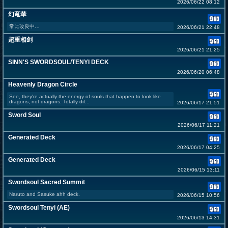
2026/06/22 08:12
幻竜華
常に改良中…
2026/06/21 22:48
超重相剑
2026/06/21 21:25
SINN'S SWORDSOUL/TENYI DECK
2026/06/20 06:48
Heavenly Dragon Circle
See, they're actually the energy of souls that happen to look like
dragons, not dragons. Totally dif...
2026/06/17 21:51
Sword Soul
2026/06/17 11:21
Generated Deck
2026/06/17 04:25
Generated Deck
2026/06/15 13:11
Swordsoul Sacred Summit
Naruto and Sasuke ahh deck.
2026/06/15 10:56
Swordsoul Tenyi (AE)
2026/06/13 14:31