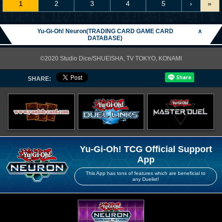
1
2
3
4
5
›
»
Yu-Gi-Oh! Neuron(TRADING CARD GAME CARD
∧
DATABASE)
©2020 Studio Dice/SHUEISHA, TV TOKYO, KONAMI
SHARE:
Yu-Gi-Oh! TCG Official Support
App
This App has tons of features which are beneficial to
any Duelist!