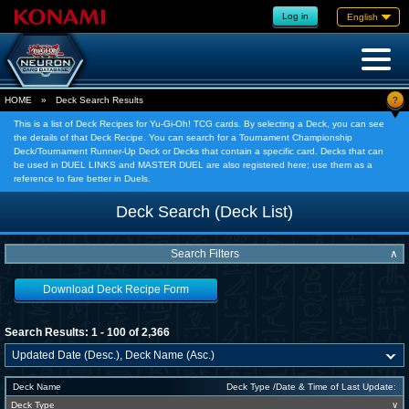
Log in
English
?
HOME
»
Deck Search Results
This is a list of Deck Recipes for Yu-Gi-Oh! TCG cards. By selecting a Deck, you can see
the details of that Deck Recipe. You can search for a Tournament Championship
Deck/Tournament Runner-Up Deck or Decks that contain a specific card. Decks that can
be used in DUEL LINKS and MASTER DUEL are also registered here; use them as a
reference to fare better in Duels.
Deck Search (Deck List)
Search Filters
∧
Download Deck Recipe Form
Search Results: 1 - 100 of 2,366
Deck Name
Deck Type /Date & Time of Last Update:
Deck Type
∨