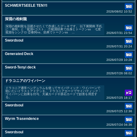
SCHWERTSEELE TENYI
2026/08/02 10:52
深淵の相剣龍
深淵の相剣龍を活躍させたくて作成したデッキです。 以下展開例 手札
に「泰阿」と「龍淵+コスト」 ①龍淵効果で自身とトークンss 七星
龍淵をシンクロ ②泰阿ns、効果でトークンss ...
2026/07/31 23:54
Swordsoul
2026/07/31 20:24
Generated Deck
2026/07/29 10:28
Sword-Tenyi deck
2026/07/26 08:02
ドラコニアのワイバーン
ドラコニア通常ペンデュラムを使ってサイバティック・ワイバーンで
戦いたいイラストアドデッキ。 ドラコニアカードでサイバティック・
ワイバーンに効果を付与、天威カードや原石カードで妨害を用意す
る。
2026/07/25 18:17
Swordsoul
2026/07/25 12:36
Wyrm Trasendence
2026/07/24 04:36
Swordsoul