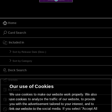
Home
Card Search
Included in
Sort by Release Date (Desc.)
Sort by Category
Deck Search
Trends
Our use of Cookies
My Deck
We use cookies to make our website work properly. We also
use cookies to analyze the traffic of our website, to provide
My Card List
you with the advertisement tailored to your interest, and to
link our website to the social media. If you select “Accept All
Forbidden & Limited List