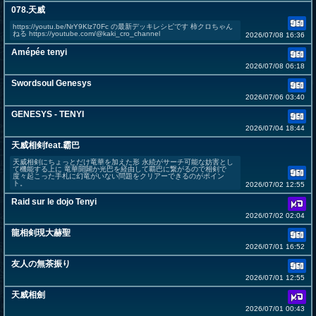
078.天威
https://youtu.be/NrY9Klz70Fc の最新デッキレシピです 柿クロちゃん
ねる https://youtube.com/@kaki_cro_channel
2026/07/08 16:36
Amépée tenyi
2026/07/08 06:18
Swordsoul Genesys
2026/07/06 03:40
GENESYS - TENYI
2026/07/04 18:44
天威相剣feat.霸巴
天威相剣にちょっとだけ竜華を加えた形 永続がサーチ可能な妨害とし
て機能する上に 竜華開闢か光巴を経由して覇巴に繋がるので相剣で
度々起こった手札に幻竜がいない問題をクリアーできるのがポイン
ト。
2026/07/02 12:55
Raid sur le dojo Tenyi
2026/07/02 02:04
龍相剣現大赫聖
2026/07/01 16:52
友人の無茶振り
2026/07/01 12:55
天威相劍
2026/07/01 00:43