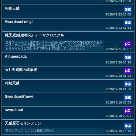
2026/07/23 20:30
相剣天威
2026/07/23 20:09
Swordsoul tenyi
2026/07/23 07:54
純天威(後攻特化)_テーマクロニクル
自分フィールドに通常モンスターが居ればATK3000で2回攻撃できるム
ーラ・アーダラで後攻ワンキルを狙います。 ジェム回収までだけのつ
もりだったけど楽しすぎて称号まで完走してしまいました。
2026/07/21 09:07
Almaespada
2026/07/20 06:39
☆1 天威流の継承者
2026/07/20 01:22
相剣天威
2026/07/19 21:28
Swordsoul/Tenyi
2026/07/19 09:59
swordsoul
2026/07/18 23:01
天威原石モリンフェン
モリンフェン カナンは秘技の代わり
2026/07/16 15:13