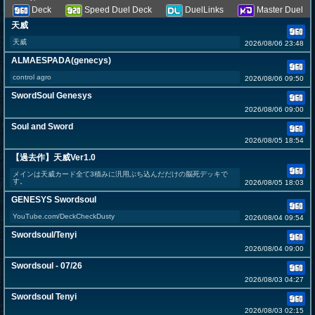
Deck
Speed Duel Deck
DuelLinks
Master Duel
天威
天威
2026/08/06 23:48
ALMAESPADA(genecys)
control agro
2026/08/06 09:50
SwordSoul Genesys
2026/08/06 09:00
Soul and Sword
2026/08/05 18:54
【過去作】天威Ver1.0
メインは天威カード全て3積みに汎用ぶち込んだだけの脳死デッキで
す。
2026/08/05 18:03
GENESYS Swordsoul
YouTube.com/DeckCheckDusty
2026/08/04 09:54
Swordsoul/Tenyi
2026/08/04 09:00
Swordsoul - 07/26
2026/08/03 04:27
Swordsoul Tenyi
2026/08/03 02:15