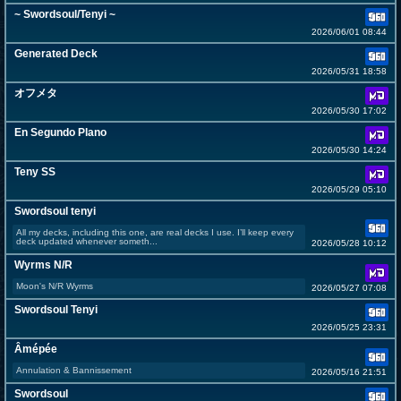
~ Swordsoul/Tenyi ~
2026/06/01 08:44
Generated Deck
2026/05/31 18:58
オフメタ
2026/05/30 17:02
En Segundo Plano
2026/05/30 14:24
Teny SS
2026/05/29 05:10
Swordsoul tenyi
All my decks, including this one, are real decks I use. I’ll keep every
deck updated whenever someth...
2026/05/28 10:12
Wyrms N/R
Moon's N/R Wyrms
2026/05/27 07:08
Swordsoul Tenyi
2026/05/25 23:31
Âmépée
Annulation & Bannissement
2026/05/16 21:51
Swordsoul