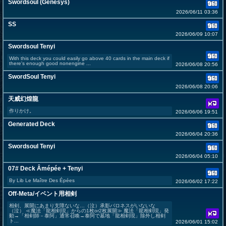
Swordsoul (Genesys)
2026/06/11 03:36
SS
2026/06/09 10:07
Swordsoul Tenyi
With this deck you could easily go above 40 cards in the main deck if
there's enough good nonengine ...
2026/06/08 20:56
SwordSoul Tenyi
2026/06/08 20:06
天威幻煌龍
作りかけ。
2026/06/06 19:51
Generated Deck
2026/06/04 20:36
Swordsoul Tenyi
2026/06/04 05:10
07# Deck Âmépée + Tenyi
By Lib Le Maître Des Épées
2026/06/02 17:22
Off-Meta/イベント用相剣
相剣、展開にあまり支障ないな…（泣）承影バロネスがいないな
（泣） ≪魔法「龍相剣現」からの1枚or2枚展開≫ 魔法「龍相剣現」発
動→「相剣師－泰阿」通常召喚→泰阿で墓地「龍相剣現」除外し相剣
ト...
2026/06/01 15:02