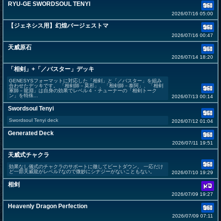
RYU-GE SWORDSOUL TENYI
2026/07/16 05:00
【ジェネシス用】幻煌バージェストマ
2026/07/16 00:47
天威原石
2026/07/14 18:20
「相剣」+「／バスター」デッキ
GENESYSフォーマットに対応した「相剣」と「／バスター」を組み
合わせたデッキです。 「相剣師－莫邪」、「相剣師－泰阿」、「相剣
軍師－龍淵」は自身の効果でレベル４・チューナーの「相剣トーク
ン」を特殊...
2026/07/13 00:14
Swordsoul Tenyi
Swordsoul Tenyi deck
2026/07/12 01:04
Generated Deck
2026/07/11 19:51
天威式チャクラ
効果なし儀式のチャクラのサポートに徹してビートダウン。 一応だけ
ど一部天威龍がレベル7なので微妙にシナジーがないこともない。
2026/07/10 19:29
相剑
2026/07/09 19:27
Heavenly Dragon Perfection
2026/07/09 07:11