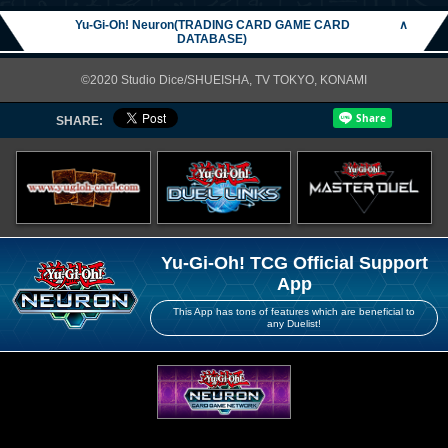
Yu-Gi-Oh! Neuron(TRADING CARD GAME CARD
∧
DATABASE)
©2020 Studio Dice/SHUEISHA, TV TOKYO, KONAMI
SHARE:
Yu-Gi-Oh! TCG Official Support
App
This App has tons of features which are beneficial to
any Duelist!