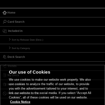
Home
Card Search
Included in
Sort by Release Date (Desc.)
Sort by Category
Deck Search
Trends
Our use of Cookies
My Deck
We use cookies to make our website work properly. We also
use cookies to analyze the traffic of our website, to provide
My Card List
you with the advertisement tailored to your interest, and to
link our website to the social media. If you select “Accept All
Forbidden & Limited List
Cookies”, all of these cookies will be used on our website.
Cookie Notice