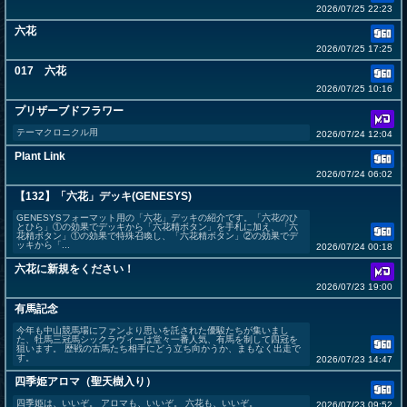
2026/07/25 22:23
六花
2026/07/25 17:25
017 六花
2026/07/25 10:16
プリザーブドフラワー
テーマクロニクル用
2026/07/24 12:04
Plant Link
2026/07/24 06:02
【132】「六花」デッキ(GENESYS)
GENESYSフォーマット用の「六花」デッキの紹介です。「六花のひ
とひら」①の効果でデッキから「六花精ボタン」を手札に加え、「六
花精ボタン」①の効果で特殊召喚し、「六花精ボタン」②の効果でデ
ッキから「...
2026/07/24 00:18
六花に新規をください！
2026/07/23 19:00
有馬記念
今年も中山競馬場にファンより思いを託された優駿たちが集いまし
た、牡馬三冠馬シックラヴィーは堂々一番人気、有馬を制して四冠を
狙います。 歴戦の古馬たち相手にどう立ち向かうか、まもなく出走で
す。
2026/07/23 14:47
四季姫アロマ（聖天樹入り）
四季姫は、いいぞ。 アロマも、いいぞ。 六花も、いいぞ。
2026/07/23 09:52