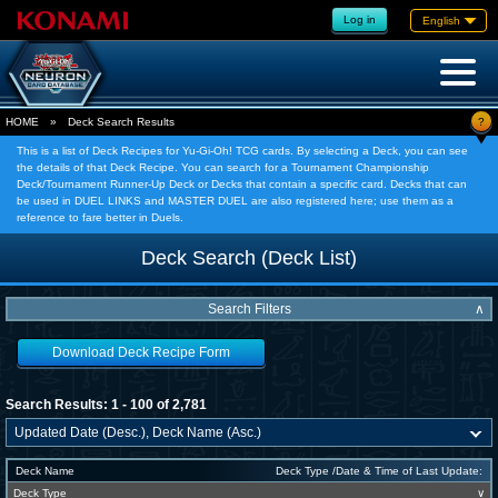
Log in
English
?
HOME
»
Deck Search Results
This is a list of Deck Recipes for Yu-Gi-Oh! TCG cards. By selecting a Deck, you can see
the details of that Deck Recipe. You can search for a Tournament Championship
Deck/Tournament Runner-Up Deck or Decks that contain a specific card. Decks that can
be used in DUEL LINKS and MASTER DUEL are also registered here; use them as a
reference to fare better in Duels.
Deck Search (Deck List)
Search Filters
∧
Download Deck Recipe Form
Search Results: 1 - 100 of 2,781
Deck Name
Deck Type /Date & Time of Last Update:
Deck Type
∨