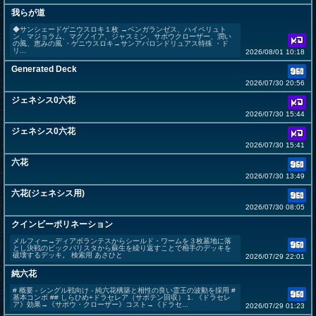
我らが道
◆サンシェードゲニウスロキ１枚 →ベンガランゼス、ハイペリュト
ン、マジョラム、マグノイア、ジャスミン、サボウクローザー、潤い
の風、恵みの風 ・ゲニウスロキ→サンアバロンドリュアス特殊 ・ド
リ...
2026/08/01 10:18
Generated Deck
2026/07/30 20:56
ジェネシス0六花
2026/07/30 15:44
ジェネシス0六花
2026/07/30 15:41
六花
2026/07/30 13:49
六花(ジェネシス用)
2026/07/30 08:05
クインビーポリネーション
メルフィー→ディアボランテスからシールド・ワームを３枚墓地に落
とし決戦のビックバリスタから蘇生を繰り返すことで相手のデッキを
破壊するデッキ。 検索用 あさひと
2026/07/29 22:01
純六花
# 概要 - シングル戦向け - 純六花構築と相性の良い霊王の波動を採用 #
基本コンボ ## しらひめ+ドラセレア（サボテン回収） 1. 《ドラセレ
ア》効果→《サボウ・クローザー》コスト→《ドラセ...
2026/07/29 01:23