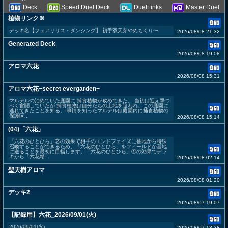
Deck
Speed Duel Deck
DuelLinks
Master Duel
植物リンク※
デッキ名【フェアリリス・ダンシング】 初手双天芽やめちくり〜
2026/08/08 21:32
Generated Deck
2026/08/08 19:08
アロマ六花
2026/08/08 15:31
アロマ六花−secret evergarden−
マルデルの治めていた庭園に 捕食植物が攻めてきた。 当初は迎え撃つ
べく奮闘していたが 捕食植物は自分たちの土地を追われ、この庭園に
逃れてきたことを知る。 事情を知ったマルデルは庭園内に捕食植物の
保護区...
2026/08/08 15:14
(04)「六花」
「六花のひとひら」②の効果で相手のエンドフェイズに墓地から特殊
召喚することができるため、「六花のひとひら」をフィールドか墓地
に送ることを最初に目指します。「六花のひとひら」①の効果でデッ
キから「六花精...
2026/08/08 02:14
聖天樹アロマ
2026/08/08 01:20
デッキ2
2026/08/07 19:07
【記録用】六花_2026/09/01(火)
2026/09/01(火)
2026/08/07 13:38