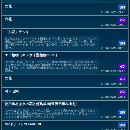
六花
2026/07/23 09:45
六花
2026/07/22 22:20
「六花」デッキ
GENESYSフォーマットで構築した「六花」デッキです。 フィールド
魔法「六花来々」は①の効果でデッキから状況に応じた「六花」魔
法・罠カードをセットしつつ、②の効果によって「六花」カードの効
果を...
2026/07/22 18:53
エロ植物（キメサイ型植物60GS）
アロマ、六花、ローズ・ドラゴン、捕食植物混合デッキです 六花カー
ドを使う際に植物族のみの召喚制限がかかる事だけを意識すればとり
あえず強いです 簡易融合や超逸融合のコストとして払うLPはアロマの
回復...
2026/07/22 00:20
六花
2026/07/21 23:05
너의 엄마
2026/07/21 22:01
使用食材は氷の花と超熟成肉(遺伝子組み換え)
ヌーベルズに儀式・リリースと聞いてパッと思いついた六花とヴェン
デットを無理矢理組み合わせてみた試作品デッキです。 特徴は・・・
ちょっと食欲失せそうなデッキ名のみ！
2026/07/21 08:32
NRドラフト/NAMAEVI
2026/07/20 21:47