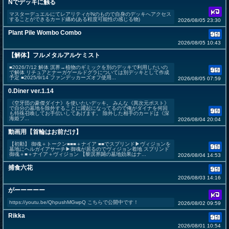
Nでデッキに触る
マスターデュエルにてレアリティがNのもので自身のデッキへアクセス
することができるカード纏め(ある程度可能性の感じる物)
2026/08/05 23:30
Plant Pile Wombo Combo
2026/08/05 10:43
【解体】フルメタルアルケミスト
■2026/7/12 解体 溟界→植物のギミックを別のデッキで利用したいの
で解体 リチュアとナーガゲールドグラについては別デッキとして作成
予定 ■2025/9/14 ファンデッカーズオフ使用...
2026/08/05 07:59
0.Diner ver.1.14
《空牙団の豪傑ダイナ》を使いたいデッキ。 みんな《異次元ポスト》
で自分の墓地を除外することに躍起になってるので俺がダイナを何回
も特殊召喚してお手伝いしてあげます。 除外した相手のカードは《深
海姫プ...
2026/08/04 20:04
動画用【首輪はお前だけ】
【初動】 御魂＋トークン■■■＋ナイア ■■でスプリンド▶︎ヴィジョンを
墓地にヘルガイアサーチ▶︎御魂が居るのでヴィジョン着地 スプリンド
御魂＋■＋ナイア＋ヴィジョン 【黎溟界闢の墓地効果はナ...
2026/08/04 14:53
捕食六花
2026/08/03 14:16
がーーーーー
https://youtu.be/QhpushMGwpQ こちらで公開中です！
2026/08/02 09:59
Rikka
2026/08/01 10:54