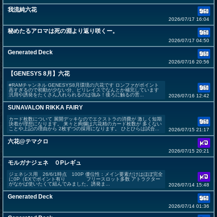
我流純六花
2026/07/17 16:04
秘めたるアロマは死の淵より返り咲くー。
2026/07/17 04:50
Generated Deck
2026/07/16 20:56
【GENESYS 8月】六花
#RAMチャンネル GENESYS8月環境の六花です ロンファがポイント
高すぎるので初動が少ない分、ピリレイスでなんとか補完しています
汎用や誘発をたくさん入れられるのは強み！後ろに触るの苦...
2026/07/16 12:42
SUNAVALON RIKKA FAIRY
カード枚数について 展開デッキなのでエクストラの消費が 激しく短期
決着が理想になります。 来々と絢爛は六花精のカード枚数が 多くない
ことや上記の理由から 2枚ずつの採用になります。 ひとひらは試合...
2026/07/15 21:17
六花@テマクロ
2026/07/15 20:21
モルガナジェネ ０Pレギュ
ジェネシス用 26/6/1時点 100P 優位性：メイン要素だけはほぼ完全
に0P（EXでポイント有り フリースロット多数 アトラクター
がなかば使いたくて組んでみました。誘発ま...
2026/07/14 15:48
Generated Deck
2026/07/14 01:36