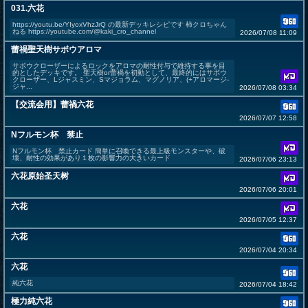
031.六花
https://youtu.be/YIyoxVhzJrQ の最新デッキレシピです 柿クロちゃん
ねる https://youtube.com/@kaki_cro_channel
2026/07/08 11:09
蕾禍聖天樹サボウアロマ
サボウクローザーによるロックをアロマの耐性付与で維持する事を目
的としたデッキです。 聖天樹or蕾禍を初動として、最終的にはサボウ
クローザー、Lジャスミン、Sマジョラム、マグノリア、(+アロマージ-
ジャ...
2026/07/08 03:34
【交流会用】蕾禍六花
2026/07/07 12:58
Nフルモン杯 禁止
Nフルモン杯 禁止カード 簡単に召喚できる最上級モンスターや、破
壊、耐性の効果があり１枚の影響力の大きいカード
2026/07/06 23:13
六花原始圣天树
2026/07/06 20:01
六花
2026/07/05 12:37
六花
2026/07/04 20:34
六花
純六花
2026/07/04 18:42
極力純六花