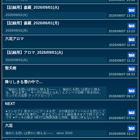
【記録用】森羅_2026/09/01(火)
2026/09/01(火)
2026/08/07 13:34
【記録用】森羅_2026/06/01(月)
2026/06/01(月)
2026/08/07 13:23
六花アロマ
2026/08/07 11:49
【記録用】アロマ_2026/09/01(火)
2026/09/01(火)
2026/08/07 11:22
聖天樹
2026/08/07 09:53
降りしきる雪の中で…
『秘めたる想いは密かに積もる――。』 秘めたる想いは密かに積も
る。聖なる雫よ、今一片の結晶となれ！エクシーズ召喚！咲き誇れ、
ランク8 六花聖 ティアドロップ！
2026/08/07 09:17
NEXT
●コンセプト 初ターンにデッキを空、その後自分フィールドを空にして
毎ターンNEXTを連打し、好きなコンタクト融合体ネオスで戦うデッキ
です ●デッキの動き NEXTは無限泡影と同様、盤面に何もないと手...
2026/08/07 07:51
六花
秘めたる想いは密かに積もる――。 since 2020
2026/08/06 13:17