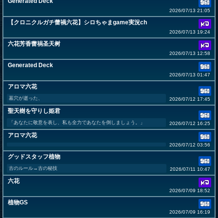
Generated Deck
2026/07/13 21:05
【クロニクルガチ蕾禍六花】シロちゃまgame実況ch
2026/07/13 19:24
六花芳香蕾祸圣天树
2026/07/13 12:58
Generated Deck
2026/07/13 01:47
アロマ六花
墓穴が逝った、
2026/07/12 17:45
聖天樹を守りし姫君
「あなたに敬意を表し、私も全力であなたを倒しましょう。」
2026/07/12 16:25
アロマ六花
2026/07/12 03:56
グッドスタッフ植物
古のルール→古の秘技
2026/07/11 10:47
六花
2026/07/09 18:52
植物GS
2026/07/09 16:19