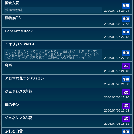
捕食六花
捕食植物六花
2026/07/28 20:54
植物族GS
2026/07/28 12:53
Generated Deck
2026/07/27 23:43
：オリジン Ver1.4
ゾークが使いたくって作ったデッキです。 他にもゲートガーディアン
や化石など好きなカードを一気に使える形にしました。 ・ドライトロ
ンかデーモンの呼び声で儀式 ・三魔神か化石で融合 ・ヘイトロ...
2026/07/27 22:08
육화
2026/07/27 20:43
アロマ六花サンアバロン
2026/07/26 22:50
ジェネシス0六花
2026/07/26 15:30
俺のモン
2026/07/26 15:23
ジェネシス0六花
2026/07/26 15:13
ふれる白雪