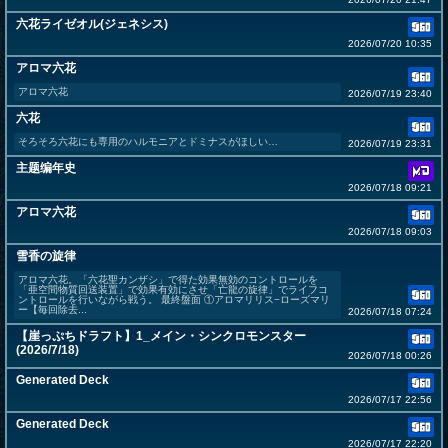
六花ライゼオル(ジェネシス)
2026/07/20 10:35
アロマ六花
アロマ六花
2026/07/19 23:40
六花
そろそろ六花にも専用のハルモニアとドミナスがほしい…
2026/07/19 23:31
主题编年史
2026/07/18 09:21
アロマ六花
2026/07/18 09:03
雪香の旋律
アロマ六花。「六花聖カンザシ」で得た効果無効のコントロールを
「亜空間物質回送装置」で効果有効にさせ「亡龍の旋律」でライフコ
ントロールを行いながら戦う。 最終盤面 ①アロマリリス−ローズマリ
ー【毎回除去...
2026/07/18 07:24
【崖っぷちドラフト】1_メイン・シンクロモンスター
(2026/7/18)
2026/07/18 00:26
Generated Deck
2026/07/17 22:56
Generated Deck
2026/07/17 22:20